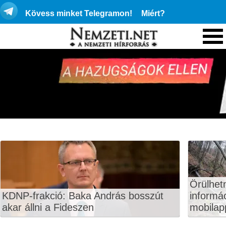
Kövess minket Telegramon!
Miért?
Örülhet
KDNP-frakció: Baka András bosszút
informá
akar állni a Fideszen
mobilapp