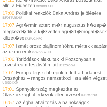
állni a Fideszen
GONDOLA.HU
17:08
Politikai reakciók Baka András jelölésére
INFOSTART.HU
17:07
Agr�rminiszter: m�r augusztus k�zep�
megkezd�dik a k�zvetlen agr�rt�mogat�sok
kifizet�se
KURUC.INFO
17:07
Ismét orosz olajfinomítókra mértek csapás
az ukrán erők
GONDOLA.HU
17:06
Torlódások alakultak ki Pozsonyban a
Lovestream fesztivál miatt
UJSZO.COM
17:01
Európa legszebb épülete lett a budapesti
Országház – rangos nemzetközi lista élén végzet
UJSZO.COM
17:01
Spanyolország megkezdte az
Olaszországból érkezők ellenőrzését
UJSZO.COM
16:57
Az éghajlatváltozás a bajnokságok