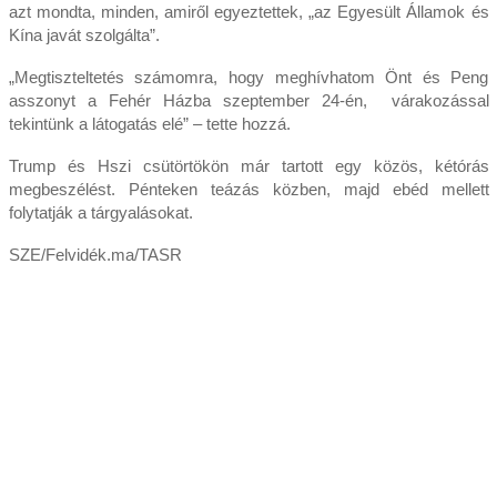
azt mondta, minden, amiről egyeztettek, „az Egyesült Államok és
Kína javát szolgálta”.
„Megtiszteltetés számomra, hogy meghívhatom Önt és Peng
asszonyt a Fehér Házba szeptember 24-én, várakozással
tekintünk a látogatás elé” – tette hozzá.
Trump és Hszi csütörtökön már tartott egy közös, kétórás
megbeszélést. Pénteken teázás közben, majd ebéd mellett
folytatják a tárgyalásokat.
SZE/Felvidék.ma/TASR