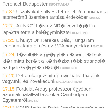
Ferencet Budapesten
INFOSTART.HU
17:37
Uszályokat süllyesztettek el Romániában a
atomerőmű üzemben tartása érdekében
MA7.SK
17:31
Az NKOH �s az NR� vezet�j�t is
lap�tra tette a bel�gyminiszter
KURUC.INFO
17:25
Elhunyt Dr. Kerekes Béla, Tungsram
legendás kutatója és az MTA nagydoktora
MA7.SK
17:24
T�zolt�k a gy�gyf�rd�ben: t�l sok
kl�r miatt ker�lt a k�rh�zba t�bb strandol�
az Igali Gy�gyf�rd�b�l
KURUC.INFO
17:20
Dél-afrikai jezsuita provinciális: Fiatalok
vagyunk, és növekedünk
MAGYARKURIR.HU
17:15
Fordulat Arday professzor ügyében:
azonnali hatállyal távozik a Cambridge-i
Egyetemről
MA7.SK
17:13
KDNP-frakció: Baka András bosszút akar