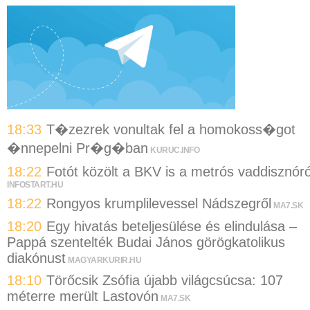
18:33
T�zezrek vonultak fel a homokoss�got
�nnepelni Pr�g�ban
KURUC.INFO
18:22
Fotót közölt a BKV is a metrós vaddisznóró
INFOSTART.HU
18:22
Rongyos krumplilevessel Nádszegről
MA7.SK
18:20
Egy hivatás beteljesülése és elindulása –
Pappá szentelték Budai János görögkatolikus
diakónust
MAGYARKURIR.HU
18:10
Törőcsik Zsófia újabb világcsúcsa: 107
méterre merült Lastovón
MA7.SK