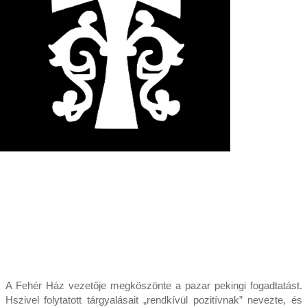
A Fehér Ház vezetője megköszönte a pazar pekingi fogadtatást.
Hszivel folytatott tárgyalásait „rendkívül pozitívnak” nevezte, és