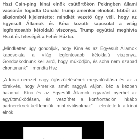
Hszi Csin-ping kínai elnök csütörtökön Pekingben állami
vacsorán fogadta Donald Trump amerikai elnököt. Ebből az
alkalomból kijelentette: mindkét vezető úgy véli, hogy az
Egyesült Államok és Kína közötti kapcsolat a világ
legfontosabb kétoldalú viszonya. Trump egyúttal meghívta
Hszit és feleségét a Fehér Házba.
„Mindketten úgy gondoljuk, hogy Kína és az Egyesült Államok
kapcsolata a világ legfontosabb kétoldalú viszonya.
Gondoskodnunk kell arról, hogy működjön, és soha nem szabad
elrontanunk” – mondta Hszi.
„A kínai nemzet nagy újjászületésének megvalósítása és az a
törekvés, hogy Amerika ismét naggyá váljon, kéz a kézben
haladhat. Kína és az Egyesült Államok egyaránt nyerhet az
együttműködésen, és veszíthet a konfrontáción; inkább
partnereknek kell lenniük, mint riválisoknak” – jelentette ki a kínai
elnök.