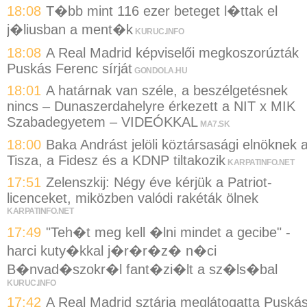
18:08
T�bb mint 116 ezer beteget l�ttak el
j�liusban a ment�k
KURUC.INFO
18:08
A Real Madrid képviselői megkoszorúzták
Puskás Ferenc sírját
GONDOLA.HU
18:01
A határnak van széle, a beszélgetésnek
nincs – Dunaszerdahelyre érkezett a NIT x MIK
Szabadegyetem – VIDEÓKKAL
MA7.SK
18:00
Baka Andrást jelöli köztársasági elnöknek 
Tisza, a Fidesz és a KDNP tiltakozik
KARPATINFO.NET
17:51
Zelenszkij: Négy éve kérjük a Patriot-
licenceket, miközben valódi rakéták ölnek
KARPATINFO.NET
17:49
"Teh�t meg kell �lni mindet a gecibe" -
harci kuty�kkal j�r�r�z� n�ci
B�nvad�szokr�l fant�zi�lt a sz�ls�bal
KURUC.INFO
17:42
A Real Madrid sztárja meglátogatta Puská