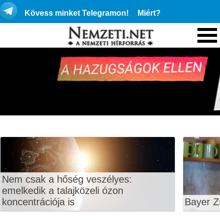
Kövess minket Telegramon!
Miért?
Nem csak a hőség veszélyes:
emelkedik a talajközeli ózon
koncentrációja is
Bayer Z