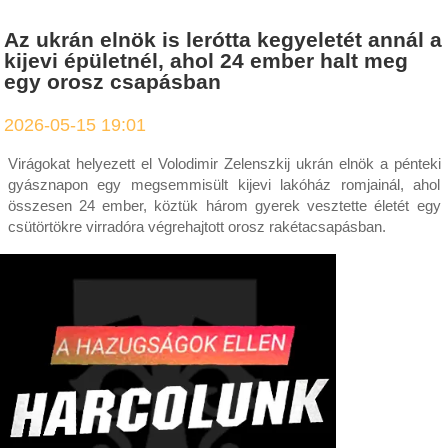
Az ukrán elnök is lerótta kegyeletét annál a
kijevi épületnél, ahol 24 ember halt meg
egy orosz csapásban
2026-05-15 19:01
Virágokat helyezett el Volodimir Zelenszkij ukrán elnök a pénteki
gyásznapon egy megsemmisült kijevi lakóház romjainál, ahol
összesen 24 ember, köztük három gyerek vesztette életét egy
csütörtökre virradóra végrehajtott orosz rakétacsapásban.