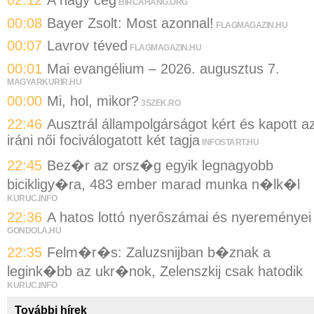
02:12
A nagy cég
BIRCAHANG.ORG
00:08
Bayer Zsolt: Most azonnal!
FLAGMAGAZIN.HU
00:07
Lavrov téved
FLAGMAGAZIN.HU
00:01
Mai evangélium – 2026. augusztus 7.
MAGYARKURIR.HU
00:00
Mi, hol, mikor?
3SZEK.RO
22:46
Ausztrál állampolgárságot kért és kapott a
iráni női fociválogatott két tagja
INFOSTART.HU
22:45
Bez�r az orsz�g egyik legnagyobb
bicikligy�ra, 483 ember marad munka n�lk�l
KURUC.INFO
22:36
A hatos lottó nyerőszámai és nyereményei
GONDOLA.HU
22:35
Felm�r�s: Zaluzsnijban b�znak a
legink�bb az ukr�nok, Zelenszkij csak hatodik
KURUC.INFO
További hírek