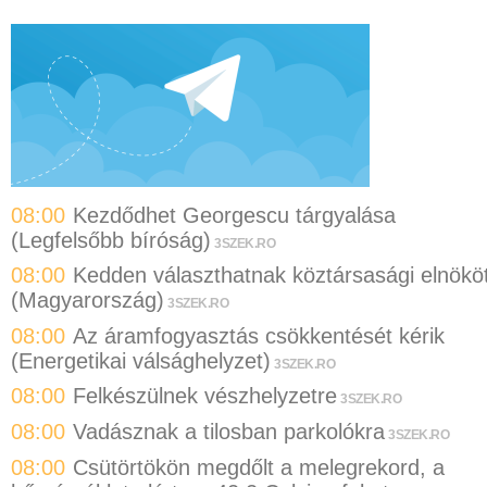
08:00
Kezdődhet Georgescu tárgyalása
(Legfelsőbb bíróság)
3SZEK.RO
08:00
Kedden választhatnak köztársasági elnökö
(Magyarország)
3SZEK.RO
08:00
Az áramfogyasztás csökkentését kérik
(Energetikai válsághelyzet)
3SZEK.RO
08:00
Felkészülnek vészhelyzetre
3SZEK.RO
08:00
Vadásznak a tilosban parkolókra
3SZEK.RO
08:00
Csütörtökön megdőlt a melegrekord, a