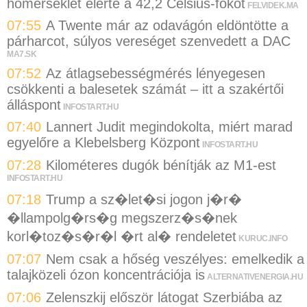
hőmérséklet elérte a 42,2 Celsius-fokot
FELVIDEK.MA
07:55
A Twente már az odavágón eldöntötte a
párharcot, súlyos vereséget szenvedett a DAC
MA7.SK
07:52
Az átlagsebességmérés lényegesen
csökkenti a balesetek számát – itt a szakértői
álláspont
INFOSTART.HU
07:40
Lannert Judit megindokolta, miért marad
egyelőre a Klebelsberg Központ
INFOSTART.HU
07:28
Kilométeres dugók bénítják az M1-est
INFOSTART.HU
07:18
Trump a sz�let�si jogon j�r�
�llampolg�rs�g megszerz�s�nek
korl�toz�s�r�l �rt al� rendeletet
KURUC.INFO
07:07
Nem csak a hőség veszélyes: emelkedik a
talajközeli ózon koncentrációja is
ALTERNATIVENERGIA.HU
07:06
Zelenszkij először látogat Szerbiába az