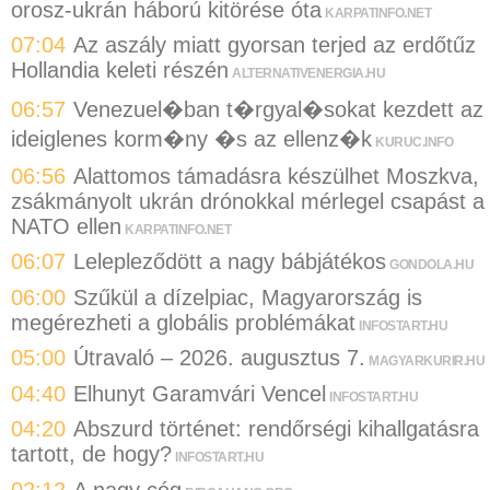
orosz-ukrán háború kitörése óta
KARPATINFO.NET
07:04
Az aszály miatt gyorsan terjed az erdőtűz
Hollandia keleti részén
ALTERNATIVENERGIA.HU
06:57
Venezuel�ban t�rgyal�sokat kezdett az
ideiglenes korm�ny �s az ellenz�k
KURUC.INFO
06:56
Alattomos támadásra készülhet Moszkva,
zsákmányolt ukrán drónokkal mérlegel csapást a
NATO ellen
KARPATINFO.NET
06:07
Lelepleződött a nagy bábjátékos
GONDOLA.HU
06:00
Szűkül a dízelpiac, Magyarország is
megérezheti a globális problémákat
INFOSTART.HU
05:00
Útravaló – 2026. augusztus 7.
MAGYARKURIR.HU
04:40
Elhunyt Garamvári Vencel
INFOSTART.HU
04:20
Abszurd történet: rendőrségi kihallgatásra
tartott, de hogy?
INFOSTART.HU