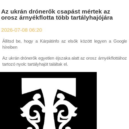
Az ukrán drónerők csapást mértek az
orosz árnyékflotta több tartályhajójára
2026-07-08 06:20
Állítsd be, hogy a Kárpátinfo az elsők között legyen a Google
híreiben
Az ukrán drónerők egyetlen éjszaka alatt az orosz árnyékflottához
tartozó nyolc tartályhajót találtak el.