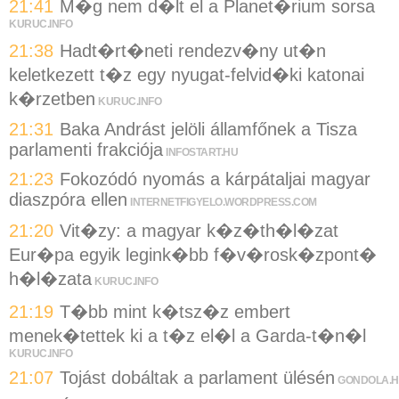
21:41
M�g nem d�lt el a Planet�rium sorsa
KURUC.INFO
21:38
Hadt�rt�neti rendezv�ny ut�n
keletkezett t�z egy nyugat-felvid�ki katonai
k�rzetben
KURUC.INFO
21:31
Baka Andrást jelöli államfőnek a Tisza
parlamenti frakciója
INFOSTART.HU
21:23
Fokozódó nyomás a kárpátaljai magyar
diaszpóra ellen
INTERNETFIGYELO.WORDPRESS.COM
21:20
Vit�zy: a magyar k�z�th�l�zat
Eur�pa egyik legink�bb f�v�rosk�zpont�
h�l�zata
KURUC.INFO
21:19
T�bb mint k�tsz�z embert
menek�tettek ki a t�z el�l a Garda-t�n�l
KURUC.INFO
21:07
Tojást dobáltak a parlament ülésén
GONDOLA.