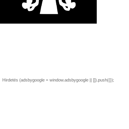
Hirdetés (adsbygoogle = window.adsbygoogle || []).push({});