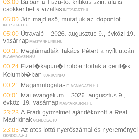
06:00
Bajban a Tisza-tó: kritikus szint alá is
csökkenhet a vízállás
INFOSTART.HU
05:00
Jön majd eső, mutatjuk az időpontot
INFOSTART.HU
05:00
Útravaló – 2026. augusztus 9., évközi 19.
vasárnap
MAGYARKURIR.HU
00:31
Megtámadták Takács Pétert a nyílt utcán
FLAGMAGAZIN.HU
00:24
Fizet�kapun�l robbantottak a gerill�k
Kolumbi�ban
KURUC.INFO
00:21
Magamutogatás
FLAGMAGAZIN.HU
00:01
Mai evangélium – 2026. augusztus 9.,
évközi 19. vasárnap
MAGYARKURIR.HU
23:28
A Fradi győzelmet ajándékozott a Real
Madridnak
GONDOLA.HU
23:06
Az ötös lottó nyerőszámai és nyereményei
GONDOLA.HU