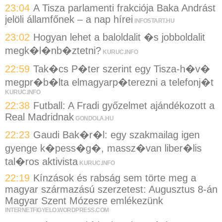
23:04
A Tisza parlamenti frakciója Baka Andrást
jelöli államfőnek – a nap hírei
INFOSTART.HU
23:02
Hogyan lehet a baloldalit �s jobboldalit
megk�l�nb�ztetni?
KURUC.INFO
22:59
Tak�cs P�ter szerint egy Tisza-h�v�
megpr�b�lta elmagyarp�terezni a telefonj�t
KURUC.INFO
22:38
Futball: A Fradi győzelmet ajándékozott a
Real Madridnak
GONDOLA.HU
22:23
Gaudi Bak�r�l: egy szakmailag igen
gyenge k�pess�g�, massz�van liber�lis
tal�ros aktivista
KURUC.INFO
22:19
Kínzások és rabság sem törte meg a
magyar származású szerzetest: Augusztus 8-án
Magyar Szent Mózesre emlékezünk
INTERNETFIGYELO.WORDPRESS.COM