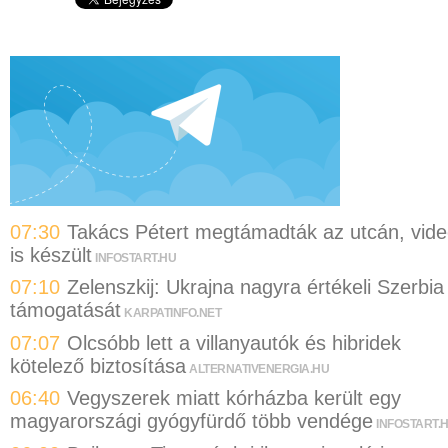
07:30
Takács Pétert megtámadták az utcán, vid
is készült
INFOSTART.HU
07:10
Zelenszkij: Ukrajna nagyra értékeli Szerbia
támogatását
KARPATINFO.NET
07:07
Olcsóbb lett a villanyautók és hibridek
kötelező biztosítása
ALTERNATIVENERGIA.HU
06:40
Vegyszerek miatt kórházba került egy
magyarországi gyógyfürdő több vendége
INFOSTART.