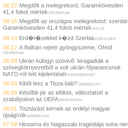
08:22
Megdőlt a melegrekord, Garamkövesden
41,4 fokot mértek
FELVIDEK.MA
08:16
Megdőlt az országos melegrekord: szerdá
Garamkövesden 41,4 fokot mértek
MA7.SK
08:14
Erd�t�zekkel k�zd Szerbia
KURUC.INFO
08:12
A Balkán rejtett gyöngyszeme, Ohrid
FELVIDEK.MA
08:08
Ukrán külügyi szóvivő: kiragadták a
szövegkörnyezetből a volt ukrán főparancsnok
NATO-ról tett kijelentését
KARPATINFO.NET
08:08
Kiből lesz a Tisza-báb?
GONDOLA.HU
08:06
Később jár az eltiltás, változtatott a
szabályokon az UEFA
INFOSTART.HU
08:01
Tisztázást kérnek az erdélyi magyar
újságírók
GONDOLA.HU
07:58
Hirosima és Nagaszaki tragédiája soha ne