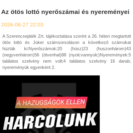
Az ötös lottó nyerőszámai és nyereményei
2026-06-27 22:03
A Szerencsejáték Zrt. tájékoztatása szerint a 26. héten megtartott
ötös lottó és Joker számsorsoláson a következő számokat
húzták ki:Nyerőszámok:20 (húsz)23 (huszonhárom)43
(negyvenhárom)56 (ötvenhat)88 (nyolcvannyolc)Nyeremények:5
találatos szelvény nem volt;4 találatos szelvény 16 darab,
nyereményük egyenként 2.