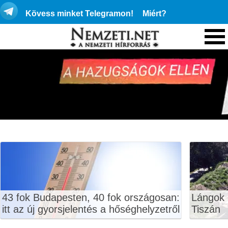
Kövess minket Telegramon!
Miért?
43 fok Budapesten, 40 fok országosan:
Lángok 
itt az új gyorsjelentés a hőséghelyzetről
Tiszán