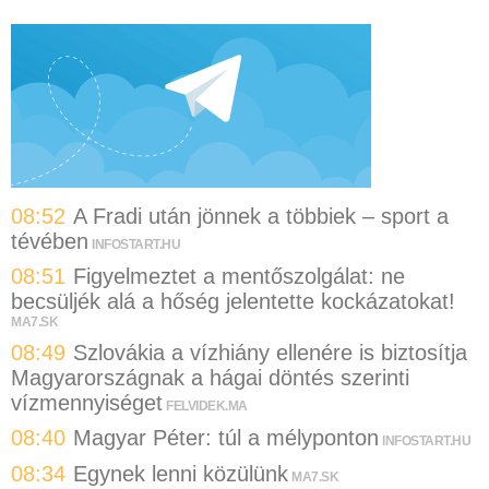
08:52
A Fradi után jönnek a többiek – sport a
tévében
INFOSTART.HU
08:51
Figyelmeztet a mentőszolgálat: ne
becsüljék alá a hőség jelentette kockázatokat!
MA7.SK
08:49
Szlovákia a vízhiány ellenére is biztosítja
Magyarországnak a hágai döntés szerinti
vízmennyiséget
FELVIDEK.MA
08:40
Magyar Péter: túl a mélyponton
INFOSTART.HU
08:34
Egynek lenni közülünk
MA7.SK