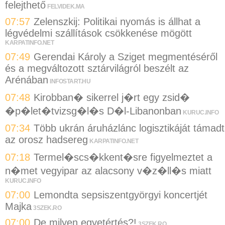
felejthető
FELVIDEK.MA
07:57
Zelenszkij: Politikai nyomás is állhat a
légvédelmi szállítások csökkenése mögött
KARPATINFO.NET
07:49
Gerendai Károly a Sziget megmentéséről
és a megváltozott sztárvilágról beszélt az
Arénában
INFOSTART.HU
07:48
Kirobban� sikerrel j�rt egy zsid�
�p�let�tvizsg�l�s D�l-Libanonban
KURUC.INFO
07:34
Több ukrán áruházlánc logisztikáját támad
az orosz hadsereg
KARPATINFO.NET
07:18
Termel�scs�kkent�sre figyelmeztet a
n�met vegyipar az alacsony v�z�ll�s miatt
KURUC.INFO
07:00
Lemondta sepsiszentgyörgyi koncertjét
Majka
3SZEK.RO
07:00
De milyen egyetértés?!
3SZEK.RO