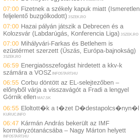
07:00
Fizetnek a székely kapuk miatt (Ismeretlen
feljelentő buzgólkodott)
3SZEK.RO
07:00
Hazai pályán játszik a Debrecen és a
Kolozsvár (Labdarúgás, Konferencia Liga)
3SZEK.RO
07:00
Mihályvári-Farkas és Betlehem is
ezüstérmet szerzett (Úszás, Európa-bajnokság)
3SZEK.RO
06:59
Energiaösszefogást hirdetett a kkv-k
számára a VOSZ
INFOSTART.HU
06:55
Corbu döntött az EL-selejtezőben –
előnyből várja a visszavágót a Fradi a lengyel
Górnik ellen
MA7.SK
06:55
Eloltott�k a t�zet D�destapolcs�nyn�l
KURUC.INFO
06:47
Kármán András bekerült az IMF
kormányzótanácsába – Nagy Márton helyett
INFOSTART.HU