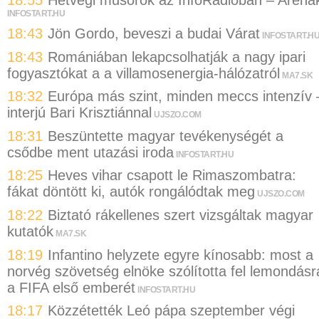
18:55
Hétvégi műsorok az InfoRádióban – Aréná
INFOSTART.HU
18:43
Jön Gordo, beveszi a budai Várat
INFOSTART.H
18:43
Romániában lekapcsolhatják a nagy ipari
fogyasztókat a a villamosenergia-hálózatról
MA7.SK
18:32
Európa más szint, minden meccs intenzív 
interjú Bari Krisztiánnal
UJSZO.COM
18:31
Beszüntette magyar tevékenységét a
csődbe ment utazási iroda
INFOSTART.HU
18:25
Heves vihar csapott le Rimaszombatra:
fákat döntött ki, autók rongálódtak meg
UJSZO.COM
18:22
Biztató rákellenes szert vizsgáltak magyar
kutatók
MA7.SK
18:19
Infantino helyzete egyre kínosabb: most a
norvég szövetség elnöke szólította fel lemondásr
a FIFA első emberét
INFOSTART.HU
18:17
Közzétették Leó pápa szeptember végi