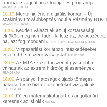
franciaországi útjának logóját és programját
MAGYARKURIR.HU
18:10
Mentálhigiéné a digitális korban – Új
szakirányú továbbképzés indul a Pázmány BTK-
MAGYARKURIR.HU
18:06
Kedden választják az új köztársasági
elnököt: még nem tudni, ki lesz az, de beszédet,
na, azt fog mondani
INTERNETFIGYELO.WORDPRESS.COM
18:05
Vízpazarlást korlátozó intézkedéseket
vezetett be a szerb válságstáb
UJSZO.COM
18:05
Az MTA szakértői szerint gyakoribbá
válhatnak az extrém hidrológiai események
FELVIDEK.MA
18:02
A spanyol hatóságok újabb tömeges
határsértésre biztató üzeneteket vizsgálnak
GONDOLA.HU
18:01
Főleg matematikatanárt és angoltanárt
keresnek az iskolák
MA7.SK