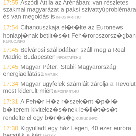
17:55
Aszódi Attila az Arénában: van részletes
szakmai magyarázat a paksi szivattyúproblémára
és van megoldás is
INFOSTART.HU
17:54
Cihanouszkaja el�t�lte az Euronews
honlapj�nak betilt�s�t Feh�roroszorsz�gban
KURUC.INFO
17:45
Belvárosi szállodában száll meg a Real
Madrid Budapesten
INFOSTART.HU
17:45
Magyar Péter: Stabil Magyarország
energiaellátása
MA7.SK
17:34
Magyar ügyfelek számláit zárolja a Revolut
most kiderült miért
INFOSTART.HU
17:31
A Feh�r H�z r�szek�nt �p�l�
b�lterem kivitelez�s�nek le�ll�t�s�t
rendelte el egy b�r�s�g
KURUC.INFO
17:30
Kigyulladt egy ház Légen, 40 ezer euróra
becsülik a kárt
MA7.SK