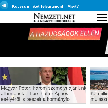
Kövess minket Telegramon!
Miért?
Magyar Péter: három személyt ajánlunk
államfőnek – Forsthoffer Ágnes
Kétmilli
esélyéről is beszélt a kormányfő
mulaszt