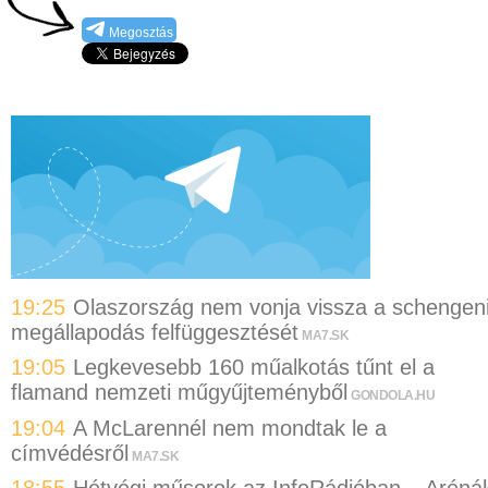
Megosztás
19:25
Olaszország nem vonja vissza a schengen
megállapodás felfüggesztését
MA7.SK
19:05
Legkevesebb 160 műalkotás tűnt el a
flamand nemzeti műgyűjteményből
GONDOLA.HU
19:04
A McLarennél nem mondtak le a
címvédésről
MA7.SK