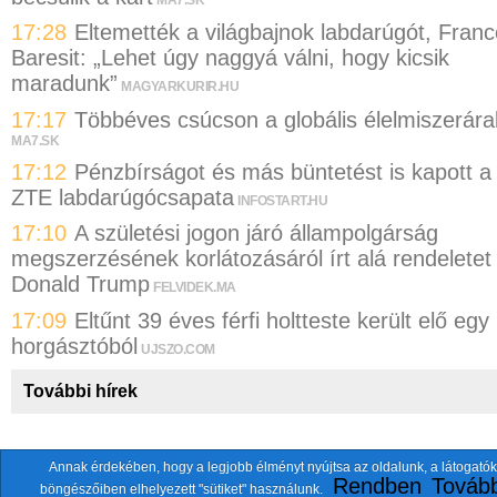
17:28
Eltemették a világbajnok labdarúgót, Franc
Baresit: „Lehet úgy naggyá válni, hogy kicsik
maradunk”
MAGYARKURIR.HU
17:17
Többéves csúcson a globális élelmiszerára
MA7.SK
17:12
Pénzbírságot és más büntetést is kapott a
ZTE labdarúgócsapata
INFOSTART.HU
17:10
A születési jogon járó állampolgárság
megszerzésének korlátozásáról írt alá rendeletet
Donald Trump
FELVIDEK.MA
17:09
Eltűnt 39 éves férfi holtteste került elő egy
horgásztóból
UJSZO.COM
További hírek
Annak érdekében, hogy a legjobb élményt nyújtsa az oldalunk, a látogatók
A fentiekkel együtt összesen
118 oldalt
szemlézünk.
Rendben
Tovább
böngészőiben elhelyezett "sütiket" használunk.
ten.itezmen@itezmen