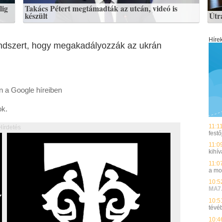
lig
Takács Pétert megtámadták az utcán, videó is
készült
Útr
Híre
endszert, hogy megakadályozzák az ukrán
en a Google híreiben
ok.
11:1
Hírdetés
festő
11:0
kihí
11:0
a mo
10:5
MA7
10:5
tévé
10:4