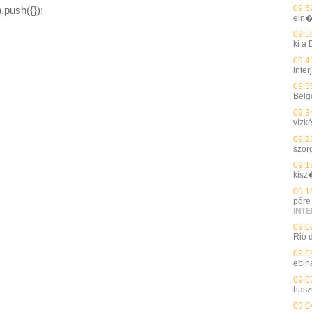
09:5
.push({});
eln�
09:5
ki a
09:4
inter
09:3
Belg
09:3
vízké
09:2
szor
09:1
kisz
09:1
pőre 
INT
09:0
Rio 
09:0
ebih
09:0
hasz
09:0