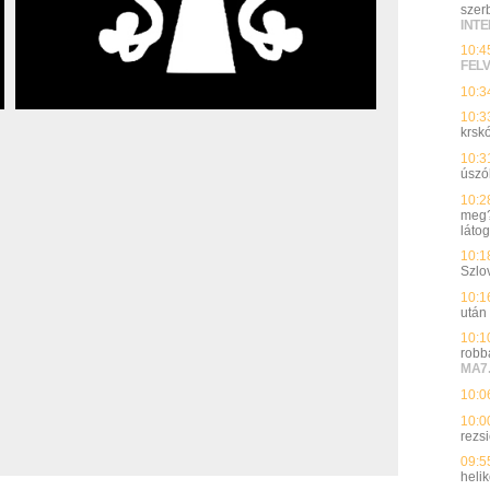
szerb
INT
10:4
FEL
10:3
10:3
krsk
10:3
úszó
10:2
meg?”
látog
10:1
Szlo
10:1
után
10:1
robb
MA7
10:0
10:0
rezsi
09:5
heli