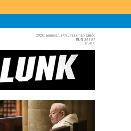
2026. augusztus 09., vasárnap
Emőd
EUR
:364.82
USD
:0