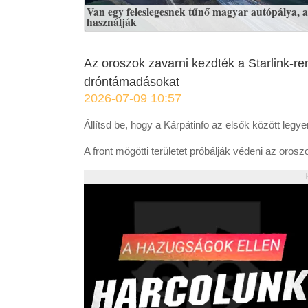
Van egy feleslegesnek tűnő magyar autópálya, a
használják
Az oroszok zavarni kezdték a Starlink-r
dróntámadásokat
2026-07-09 10:57
Állítsd be, hogy a Kárpátinfo az elsők között legy
A front mögötti területet próbálják védeni az orosz