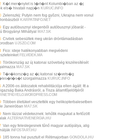
2
K�t mer�nylet is t�rt�nt Kolumbi�ban az �j
k els� hivatali napj�n
KURUC.INFO
0
Zelenszkij: Putyin nem fog győzni, Ukrajna nem vonul
 Donbászból
KARPATINFO.NET
9
Egy autóbusznyi idegenből autóbusznyi jóbarát -
jú Brogyányi Mihállyal
MA7.SK
5
Civilek sebesültek meg ukrán dróntámadásban
orodban
UJSZO.COM
4
Fico: ideje hatékonyabban megvédeni
szleteinket
FELVIDEK.MA
8
Törökország az új katonai szövetség kiszélesítését
galmazza
MA7.SK
9
T�r�korsz�g az �j katonai sz�vets�g
�les�t�s�t szorgalmazza
KURUC.INFO
5
A 2006-os áldozatok rehabilitációja ellen ágált: Itt a
igazság Baka Andrásról, a Tisza államfőjelöltjéről
ERNETFIGYELO.WORDPRESS.COM
9
Többen életüket vesztették egy helikopterbalesetben
de Janeiróban
MA7.SK
9
Nem lázzal védekeznek: lehűtik magukat a fertőzött
alak
ALTERNATIVENERGIA.HU
7
Van egy feleslegesnek tűnő magyar autópálya, alig
nálják
INFOSTART.HU
4
185 tonna hal pusztult el Rétimajorban
GONDOLA.HU