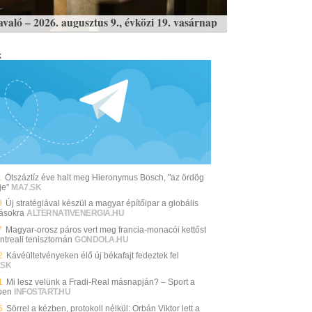
avaló – 2026. augusztus 9., évközi 19. vasárnap
k
1
Ötszáztíz éve halt meg Hieronymus Bosch, "az ördög
je"
MA7.SK
9
Új stratégiával készül a magyar építőipar a globális
vásokra
ALTERNATIVENERGIA.HU
7
Magyar-orosz páros vert meg francia-monacói kettőst
ntreali tenisztornán
GONDOLA.HU
2
Kávéültetvényeken élő új békafajt fedeztek fel
.SK
1
Mi lesz velünk a Fradi-Real másnapján? – Sport a
ben
INFOSTART.HU
6
Sörrel a kézben, protokoll nélkül: Orbán Viktor lett a