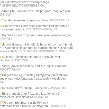
iai trombitafesztivál fő látványossága
ERNETFIGYELO.WORDPRESS.COM
5
Vizes Eb – A medencés úszóprogram, magyarokkal
VIDEK.MA
4
Tiszából menekült a tréler vezetője
INFOSTART.HU
3
A hálózat stabilitása miatt üzemben kell maradnia a
ói atomerőműnek
ALTERNATIVENERGIA.HU
1
Bombaerős mezőnyben is aranyesélyesek a magyar
k
MA7.SK
8
„Mondják meg, mit tehetünk, hogy több oroszt öljenek
 – A német sajtó ledobta az álarcát, Zelenszkij belgrádi
atása alatt
INTERNETFIGYELO.WORDPRESS.COM
8
Az elmúlt két hét leghidegebb éjszakája volt
vákiában
UJSZO.COM
6
Vitézy Dávid minősítette a HÉV-et Dj Oti koncertje
INFOSTART.HU
0
Bulgáriában egy állítólag Ukrajnából érkezett drón
ant fel egy kulcsfontosságú gázvezeték közelében
.SK
6
50. Csíksomlyói Ifjúsági Találkozó
GONDOLA.HU
0
Este drágább áram? Asztalra tesznek egy új
csökkentési javaslatot
INFOSTART.HU
5
T�bben �let�ket vesztett�k egy
kopterbalesetben Rio de Janeir�ban
KURUC.INFO