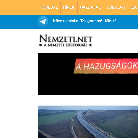
FŐOLDAL
HÍREK
GAZDASÁG
KÜLVILÁG
ELC
Kövess minket Telegramon!
Miért?