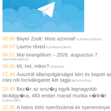
00:08
Bayer Zsolt: Most azonnal!
FLAGMAGAZIN.HU
00:07
Lavrov téved
FLAGMAGAZIN.HU
00:01
Mai evangélium – 2026. augusztus 7.
MAGYARKURIR.HU
00:00
Mi, hol, mikor?
3SZEK.RO
22:46
Ausztrál állampolgárságot kért és kapott a
iráni női fociválogatott két tagja
INFOSTART.HU
22:45
Bez�r az orsz�g egyik legnagyobb
bicikligy�ra, 483 ember marad munka n�lk�l
KURUC.INFO
22:36
A hatos lottó nyerőszámai és nyereményei