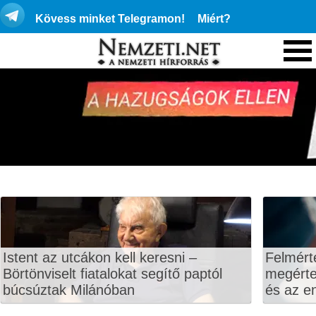
Kövess minket Telegramon!
Miért?
Istent az utcákon kell keresni –
Felmért
Börtönviselt fiatalokat segítő paptól
megértet
búcsúztak Milánóban
és az en