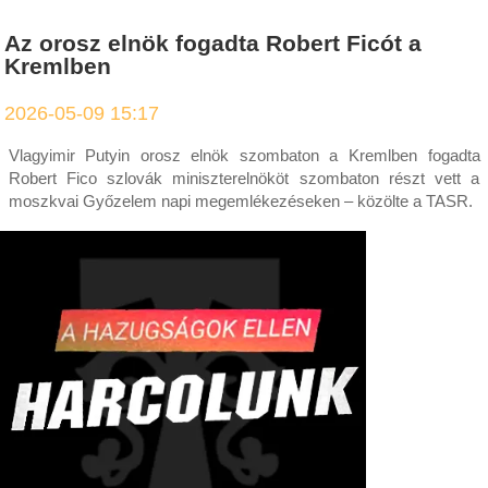
Az orosz elnök fogadta Robert Ficót a
Kremlben
2026-05-09 15:17
Vlagyimir Putyin orosz elnök szombaton a Kremlben fogadta
Robert Fico szlovák miniszterelnököt szombaton részt vett a
moszkvai Győzelem napi megemlékezéseken – közölte a TASR.