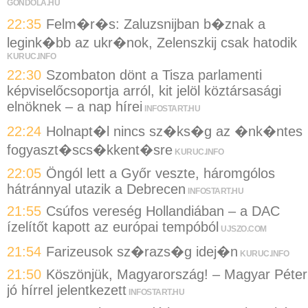
GONDOLA.HU
22:35
Felm�r�s: Zaluzsnijban b�znak a
legink�bb az ukr�nok, Zelenszkij csak hatodik
KURUC.INFO
22:30
Szombaton dönt a Tisza parlamenti
képviselőcsoportja arról, kit jelöl köztársasági
elnöknek – a nap hírei
INFOSTART.HU
22:24
Holnapt�l nincs sz�ks�g az �nk�ntes
fogyaszt�scs�kkent�sre
KURUC.INFO
22:05
Öngól lett a Győr veszte, háromgólos
hátránnyal utazik a Debrecen
INFOSTART.HU
21:55
Csúfos vereség Hollandiában – a DAC
ízelítőt kapott az európai tempóból
UJSZO.COM
21:54
Farizeusok sz�razs�g idej�n
KURUC.INFO
21:50
Köszönjük, Magyarország! – Magyar Péter
jó hírrel jelentkezett
INFOSTART.HU