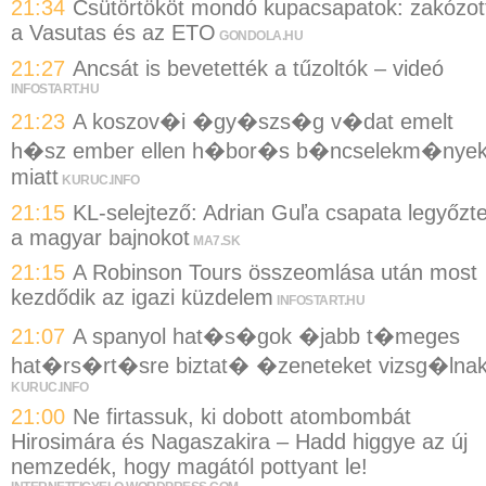
21:34
Csütörtököt mondó kupacsapatok: zakózot
a Vasutas és az ETO
GONDOLA.HU
21:27
Ancsát is bevetették a tűzoltók – videó
INFOSTART.HU
21:23
A koszov�i �gy�szs�g v�dat emelt
h�sz ember ellen h�bor�s b�ncselekm�nye
miatt
KURUC.INFO
21:15
KL-selejtező: Adrian Guľa csapata legyőzt
a magyar bajnokot
MA7.SK
21:15
A Robinson Tours összeomlása után most
kezdődik az igazi küzdelem
INFOSTART.HU
21:07
A spanyol hat�s�gok �jabb t�meges
hat�rs�rt�sre biztat� �zeneteket vizsg�lna
KURUC.INFO
21:00
Ne firtassuk, ki dobott atombombát
Hirosimára és Nagaszakira – Hadd higgye az új
nemzedék, hogy magától pottyant le!