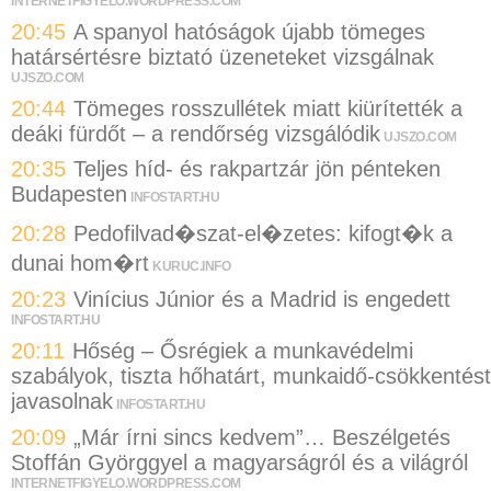
INTERNETFIGYELO.WORDPRESS.COM
20:45
A spanyol hatóságok újabb tömeges
határsértésre biztató üzeneteket vizsgálnak
UJSZO.COM
20:44
Tömeges rosszullétek miatt kiürítették a
deáki fürdőt – a rendőrség vizsgálódik
UJSZO.COM
20:35
Teljes híd- és rakpartzár jön pénteken
Budapesten
INFOSTART.HU
20:28
Pedofilvad�szat-el�zetes: kifogt�k a
dunai hom�rt
KURUC.INFO
20:23
Vinícius Júnior és a Madrid is engedett
INFOSTART.HU
20:11
Hőség – Ősrégiek a munkavédelmi
szabályok, tiszta hőhatárt, munkaidő-csökkentést
javasolnak
INFOSTART.HU
20:09
„Már írni sincs kedvem”… Beszélgetés
Stoffán Györggyel a magyarságról és a világról
INTERNETFIGYELO.WORDPRESS.COM