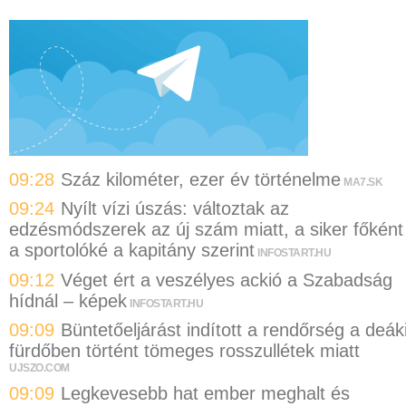
09:28
Száz kilométer, ezer év történelme
MA7.SK
09:24
Nyílt vízi úszás: változtak az
edzésmódszerek az új szám miatt, a siker főként
a sportolóké a kapitány szerint
INFOSTART.HU
09:12
Véget ért a veszélyes ackió a Szabadság
hídnál – képek
INFOSTART.HU
09:09
Büntetőeljárást indított a rendőrség a deák
fürdőben történt tömeges rosszullétek miatt
UJSZO.COM
09:09
Legkevesebb hat ember meghalt és