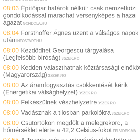
08:06
Építőipar határok nélkül: csak nemzetközi
gondolkodással maradhat versenyképes a hazai
ágazat
GONDOLA.HU
08:04
Forsthoffer Ágnes üzent a válságos napok
után
INFOSTART.HU
08:00
Kezdődhet Georgescu tárgyalása
(Legfelsőbb bíróság)
3SZEK.RO
08:00
Kedden választhatnak köztársasági elnökö
(Magyarország)
3SZEK.RO
08:00
Az áramfogyasztás csökkentését kérik
(Energetikai válsághelyzet)
3SZEK.RO
08:00
Felkészülnek vészhelyzetre
3SZEK.RO
08:00
Vadásznak a tilosban parkolókra
3SZEK.RO
08:00
Csütörtökön megdőlt a melegrekord, a
hőmérséklet elérte a 42,2 Celsius-fokot
FELVIDEK.MA