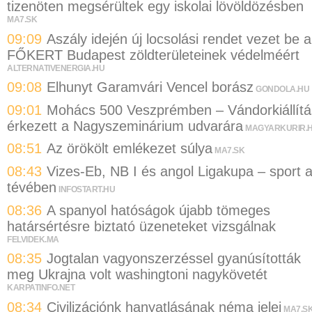
tizenöten megsérültek egy iskolai lövöldözésben
MA7.SK
09:09
Aszály idején új locsolási rendet vezet be a
FŐKERT Budapest zöldterületeinek védelméért
ALTERNATIVENERGIA.HU
09:08
Elhunyt Garamvári Vencel borász
GONDOLA.HU
09:01
Mohács 500 Veszprémben – Vándorkiállítá
érkezett a Nagyszeminárium udvarára
MAGYARKURIR.
08:51
Az örökölt emlékezet súlya
MA7.SK
08:43
Vizes-Eb, NB I és angol Ligakupa – sport 
tévében
INFOSTART.HU
08:36
A spanyol hatóságok újabb tömeges
határsértésre biztató üzeneteket vizsgálnak
FELVIDEK.MA
08:35
Jogtalan vagyonszerzéssel gyanúsították
meg Ukrajna volt washingtoni nagykövetét
KARPATINFO.NET
08:34
Civilizációnk hanyatlásának néma jelei
MA7.S