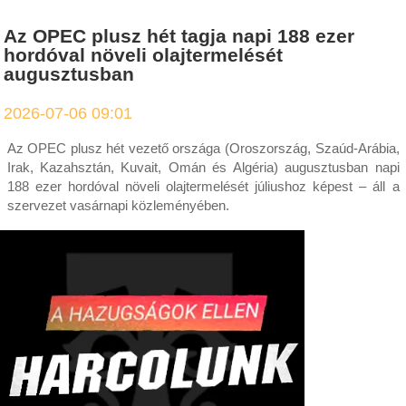
Az OPEC plusz hét tagja napi 188 ezer
hordóval növeli olajtermelését
augusztusban
2026-07-06 09:01
Az OPEC plusz hét vezető országa (Oroszország, Szaúd-Arábia,
Irak, Kazahsztán, Kuvait, Omán és Algéria) augusztusban napi
188 ezer hordóval növeli olajtermelését júliushoz képest – áll a
szervezet vasárnapi közleményében.