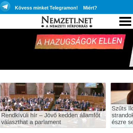
Kövess minket Telegramon!
Miért?
Szűts Il
Rendkívüli hír – Jövő kedden államfőt
strando
választhat a parlament
észre s