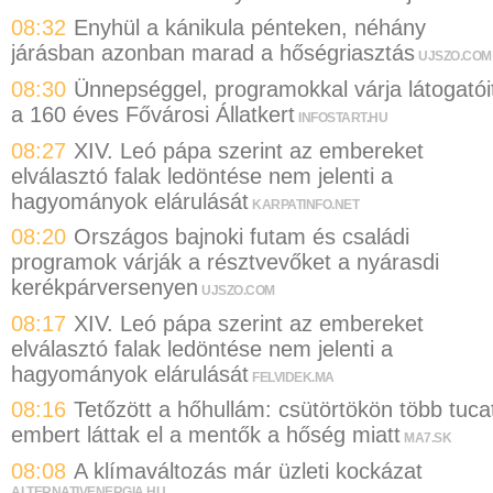
08:32
Enyhül a kánikula pénteken, néhány
járásban azonban marad a hőségriasztás
UJSZO.COM
08:30
Ünnepséggel, programokkal várja látogatói
a 160 éves Fővárosi Állatkert
INFOSTART.HU
08:27
XIV. Leó pápa szerint az embereket
elválasztó falak ledöntése nem jelenti a
hagyományok elárulását
KARPATINFO.NET
08:20
Országos bajnoki futam és családi
programok várják a résztvevőket a nyárasdi
kerékpárversenyen
UJSZO.COM
08:17
XIV. Leó pápa szerint az embereket
elválasztó falak ledöntése nem jelenti a
hagyományok elárulását
FELVIDEK.MA
08:16
Tetőzött a hőhullám: csütörtökön több tuca
embert láttak el a mentők a hőség miatt
MA7.SK
08:08
A klímaváltozás már üzleti kockázat
ALTERNATIVENERGIA.HU