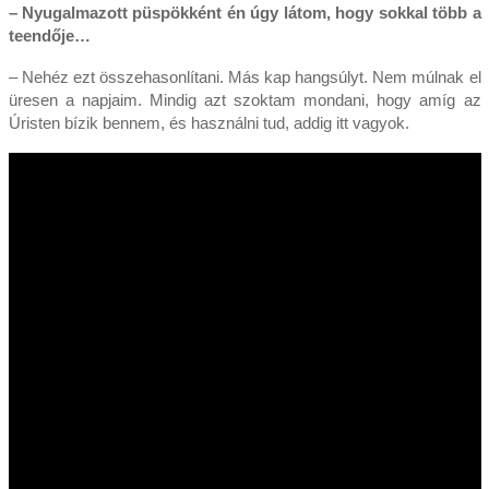
– Nyugalmazott püspökként én úgy látom, hogy sokkal több a
teendője…
– Nehéz ezt összehasonlítani. Más kap hangsúlyt. Nem múlnak el
üresen a napjaim. Mindig azt szoktam mondani, hogy amíg az
Úristen bízik bennem, és használni tud, addig itt vagyok.