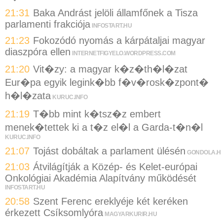
21:31
Baka Andrást jelöli államfőnek a Tisza
parlamenti frakciója
INFOSTART.HU
21:23
Fokozódó nyomás a kárpátaljai magyar
diaszpóra ellen
INTERNETFIGYELO.WORDPRESS.COM
21:20
Vit�zy: a magyar k�z�th�l�zat
Eur�pa egyik legink�bb f�v�rosk�zpont�
h�l�zata
KURUC.INFO
21:19
T�bb mint k�tsz�z embert
menek�tettek ki a t�z el�l a Garda-t�n�l
KURUC.INFO
21:07
Tojást dobáltak a parlament ülésén
GONDOLA.
21:03
Átvilágítják a Közép- és Kelet-európai
Onkológiai Akadémia Alapítvány működését
INFOSTART.HU
20:58
Szent Ferenc ereklyéje két keréken
érkezett Csíksomlyóra
MAGYARKURIR.HU