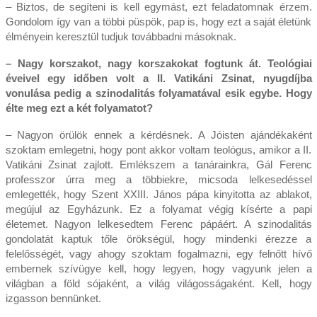
– Biztos, de segíteni is kell egymást, ezt feladatomnak érzem.
Gondolom így van a többi püspök, pap is, hogy ezt a saját életünk
élményein keresztül tudjuk továbbadni másoknak.
– Nagy korszakot, nagy korszakokat fogtunk át. Teológiai
éveivel egy időben volt a II. Vatikáni Zsinat, nyugdíjba
vonulása pedig a szinodalitás folyamatával esik egybe. Hogy
élte meg ezt a két folyamatot?
– Nagyon örülök ennek a kérdésnek. A Jóisten ajándékaként
szoktam emlegetni, hogy pont akkor voltam teológus, amikor a II.
Vatikáni Zsinat zajlott. Emlékszem a tanárainkra, Gál Ferenc
professzor úrra meg a többiekre, micsoda lelkesedéssel
emlegették, hogy Szent XXIII. János pápa kinyitotta az ablakot,
megújul az Egyházunk. Ez a folyamat végig kísérte a papi
életemet. Nagyon lelkesedtem Ferenc pápáért. A szinodalitás
gondolatát kaptuk tőle örökségül, hogy mindenki érezze a
felelősségét, vagy ahogy szoktam fogalmazni, egy felnőtt hívő
embernek szívügye kell, hogy legyen, hogy vagyunk jelen a
világban a föld sójaként, a világ világosságaként. Kell, hogy
izgasson bennünket.