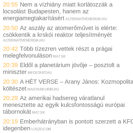
20:55
Nem a vízhiány miatt korlátozzák a
locsolást Budapesten, hanem az
energiamegtakarításért
ALTERNATIVENERGIA.HU
20:50
Az aszály az atomerőművet is elérte:
csökkentik a krskói reaktor teljesítményét
ALTERNATIVENERGIA.HU
20:42
Több tízezren vettek részt a prágai
melegfelvonuláson
MA7.SK
20:39
Eldől a planetárium jövője – posztolt a
miniszter
INFOSTART.HU
20:30
A HÉT VERSE – Arany János: Kozmopolit
költészet
MAGYARKURIR.HU
20:29
Az amerikai hadsereg váratlanul
menesztette az egyik kulcsfontosságú európai
tábornokát
MA7.SK
20:19
Emberhátrányban is pontott szerzett a KF
idegenben
UJSZO.COM