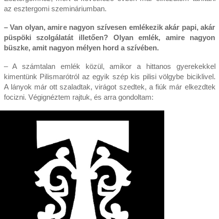
az esztergomi szemináriumban.
– Van olyan, amire nagyon szívesen emlékezik akár papi, akár
püspöki szolgálatát illetően? Olyan emlék, amire nagyon
büszke, amit nagyon mélyen hord a szívében.
– A számtalan emlék közül, amikor a hittanos gyerekekkel
kimentünk Pilismarótról az egyik szép kis pilisi völgybe biciklivel.
A lányok már ott szaladtak, virágot szedtek, a fiúk már elkezdtek
focizni. Végignéztem rajtuk, és arra gondoltam: