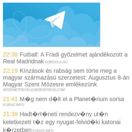
22:38
Futball: A Fradi győzelmet ajándékozott a
Real Madridnak
GONDOLA.HU
22:19
Kínzások és rabság sem törte meg a
magyar származású szerzetest: Augusztus 8-án
Magyar Szent Mózesre emlékezünk
INTERNETFIGYELO.WORDPRESS.COM
21:41
M�g nem d�lt el a Planet�rium sorsa
KURUC.INFO
21:38
Hadt�rt�neti rendezv�ny ut�n
keletkezett t�z egy nyugat-felvid�ki katonai
k�rzetben
KURUC.INFO