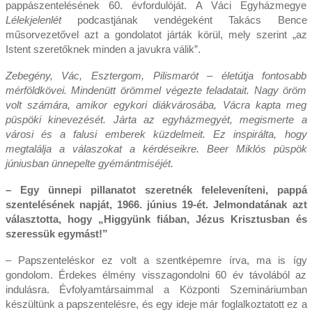
pappászentelésének 60. évfordulóját. A Váci Egyházmegye
Lélekjelenlét
podcastjának vendégeként Takács Bence
műsorvezetővel azt a gondolatot járták körül, mely szerint „az
Istent szeretőknek minden a javukra válik”.
Zebegény, Vác, Esztergom, Pilismarót – életútja fontosabb
mérföldkövei. Mindenütt örömmel végezte feladatait. Nagy öröm
volt számára, amikor egykori diákvárosába, Vácra kapta meg
püspöki kinevezését. Járta az egyházmegyét, megismerte a
városi és a falusi emberek küzdelmeit. Ez inspirálta, hogy
megtalálja a válaszokat a kérdéseikre. Beer Miklós püspök
júniusban ünnepelte gyémántmiséjét.
– Egy ünnepi pillanatot szeretnék feleleveníteni, pappá
szentelésének napját, 1966. június 19-ét. Jelmondatának azt
választotta, hogy „Higgyünk fiában, Jézus Krisztusban és
szeressük egymást!”
– Papszenteléskor ez volt a szentképemre írva, ma is így
gondolom. Érdekes élmény visszagondolni 60 év távolából az
indulásra. Évfolyamtársaimmal a Központi Szemináriumban
készültünk a papszentelésre, és egy ideje már foglalkoztatott ez a