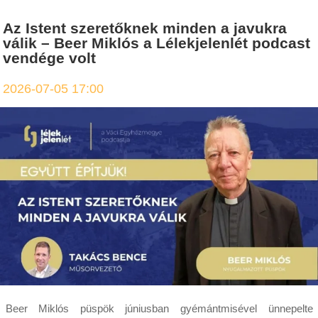
Az Istent szeretőknek minden a javukra
válik – Beer Miklós a Lélekjelenlét podcast
vendége volt
2026-07-05 17:00
Beer Miklós püspök júniusban gyémántmisével ünnepelte