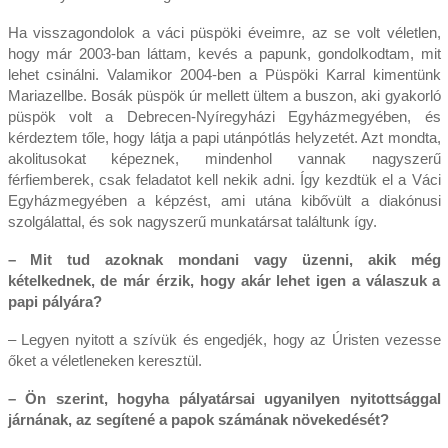
Ha visszagondolok a váci püspöki éveimre, az se volt véletlen,
hogy már 2003-ban láttam, kevés a papunk, gondolkodtam, mit
lehet csinálni. Valamikor 2004-ben a Püspöki Karral kimentünk
Mariazellbe. Bosák püspök úr mellett ültem a buszon, aki gyakorló
püspök volt a Debrecen-Nyíregyházi Egyházmegyében, és
kérdeztem tőle, hogy látja a papi utánpótlás helyzetét. Azt mondta,
akolitusokat képeznek, mindenhol vannak nagyszerű
férfiemberek, csak feladatot kell nekik adni. Így kezdtük el a Váci
Egyházmegyében a képzést, ami utána kibővült a diakónusi
szolgálattal, és sok nagyszerű munkatársat találtunk így.
– Mit tud azoknak mondani vagy üzenni, akik még
kételkednek, de már érzik, hogy akár lehet igen a válaszuk a
papi pályára?
– Legyen nyitott a szívük és engedjék, hogy az Úristen vezesse
őket a véletleneken keresztül.
– Ön szerint, hogyha pályatársai ugyanilyen nyitottsággal
járnának, az segítené a papok számának növekedését?