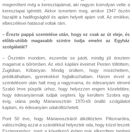
megemlíteni még a keresztapámat, aki nagyon komolyan vette a
keresztapai ígéretét. Akkor ismertem meg, amikor 1947 őszén
hazajött a hadifogságból és apám helyett apám volt. Az emlékei,
elbeszélései hatással voltak rám.
– Érezte pappá szentelése után, hogy ez csak az út eleje, és
előbb-utóbb magasabb szintre tudja emelni az Egyház
szolgálatát?
– Őszintén mondom, eszembe se jutott, mindig jól éreztem
magamat a bőrömben. Az első kápláni éveimet Pesten töltöttem,
Zuglóban, Kőbányán. Mindig örültem, hogy misézhettem,
prédikálhattam, gyerekekkel foglalkozhattam. Három évvel a
szentelésem után halt meg a nagymama, és édesanyám elment
Szabó Imre püspök úrhoz, hogy helyezzen engem közelebbre,
hogy édesanyámnak tudjak segíteni. Így kerültem Szobra egy
évig, utána pedig Márianosztrán 1970-től önálló szolgálatot
kaptam, és édesanyám odaköltözhetett.
Pont 50 éve, hogy Márianosztráról átköltöztem Pilismarótra,
valószínűleg azzal a szándékkal helyeztek oda, hogy közel leszek
Esztergomhoz, mert a következő évben már elkezdtem tanítani