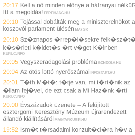
20:17
Kell a nő minden előnye a hátrányai nélkül
Itt a megoldás!
FERFIHANG.HU
20:10
Tojással dobálták meg a miniszterelnököt a
koszovói parlament ülésén
MA7.SK
20:10
Sz�znapos �rrep�l�sekre felk�sz�t
k�s�rleti k�ldet�s �rt v�get K�lnben
KURUC.INFO
20:05
Vegyszeradagolási probléma
GONDOLA.HU
20:04
Az ötös lottó nyerőszámai
INFOSTART.HU
20:01
T�th M�t�: t�tje van, mi t�rt�nik az
�llam fej�vel, de ezt csak a Mi Haz�nk �rti
KURUC.INFO
20:00
Évszázadok üzenete – A felújított
esztergomi Keresztény Múzeum újrarendezett
állandó kiállításáról
MAGYARKURIR.HU
19:52
Ism�t t�rsadalmi konzult�ci�ra h�v a