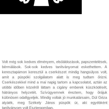
Volt még sok kedves élményem, elsőáldozások, papszentelések,
bérmálások. Sok-sok kedves tanítványomat eskethettem. A
keresztapámon keresztül a cserkészet mindig hangsúlyos volt,
amit a püspöki szolgálatom alatt is meg tudtam őrizni.
Cserkészekkel mind a mai napig tartom a kapcsolatot, aztán az
utóbbi időben közelről láttam a cigány emberek küszködését,
hátrányos helyzetét. Szívügyemnek éreztem, hogy őrájuk
különösen odafigyeljek. Mindig voltak jó munkatársaim, Dúl Géza
atyáék, meg Székely János püspök úr, aki egyébként
tanítványom volt Esztergomban.