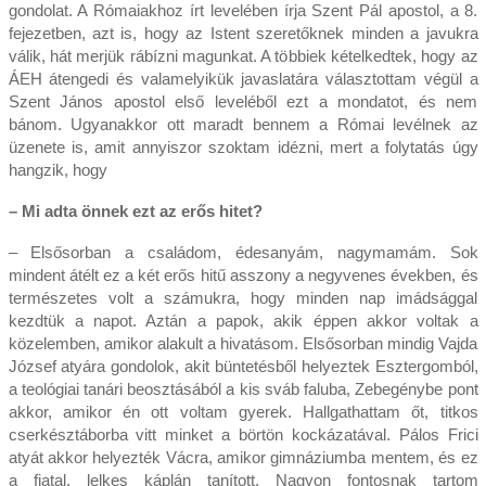
gondolat. A Rómaiakhoz írt levelében írja Szent Pál apostol, a 8.
fejezetben, azt is, hogy az Istent szeretőknek minden a javukra
válik, hát merjük rábízni magunkat. A többiek kételkedtek, hogy az
ÁEH átengedi és valamelyikük javaslatára választottam végül a
Szent János apostol első leveléből ezt a mondatot, és nem
bánom. Ugyanakkor ott maradt bennem a Római levélnek az
üzenete is, amit annyiszor szoktam idézni, mert a folytatás úgy
hangzik, hogy
– Mi adta önnek ezt az erős hitet?
– Elsősorban a családom, édesanyám, nagymamám. Sok
mindent átélt ez a két erős hitű asszony a negyvenes években, és
természetes volt a számukra, hogy minden nap imádsággal
kezdtük a napot. Aztán a papok, akik éppen akkor voltak a
közelemben, amikor alakult a hivatásom. Elsősorban mindig Vajda
József atyára gondolok, akit büntetésből helyeztek Esztergomból,
a teológiai tanári beosztásából a kis sváb faluba, Zebegénybe pont
akkor, amikor én ott voltam gyerek. Hallgathattam őt, titkos
cserkésztáborba vitt minket a börtön kockázatával. Pálos Frici
atyát akkor helyezték Vácra, amikor gimnáziumba mentem, és ez
a fiatal, lelkes káplán tanított. Nagyon fontosnak tartom