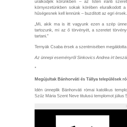
uralkodjék körünkben – az Isten iránti szeret
környezetünkben sokak körében eluralkodott 
hűségesnek kell lennünk – buzdított az egri érsek.
„Mi, akik ma is itt vagyunk ezen a szép ünne
tartozunk, mi az ő törvényét, a szeretet törvén
tartani.”
Ternyák Csaba érsek a szentmisében megáldotta a 
Az ünnepi eseményről Sinkovics Andrea írt besz
*
Megújultak
Bánhorváti és Tállya települések r
Idén ünneplik Bánhorváti római katolikus templom
Szűz Mária Szent Neve titulusú templomot július 5