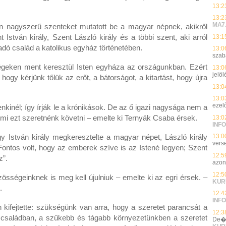
13:2
13:2
MA7
 nagyszerű szenteket mutatott be a magyar népnek, akikről
stván király, Szent László király és a többi szent, aki arról
13:1
adó család a katolikus egyház történetében.
13:0
szab
égeken ment keresztül Isten egyháza az országunkban. Ezért
13:0
jelöl
hogy kérjünk tőlük az erőt, a bátorságot, a kitartást, hogy újra
13:0
13:0
ezelő
enkinél; így írják le a krónikások. De az ő igazi nagysága nem a
i ezt szeretnénk követni – emelte ki Ternyák Csaba érsek.
13:0
INFO
y István király megkeresztelte a magyar népet, László király
13:0
vers
ontos volt, hogy az emberek szíve is az Istené legyen; Szent
12:5
z”.
azon
12:5
össégeinknek is meg kell újulniuk – emelte ki az egri érsek. –
KUR
k.
12:4
INFO
kifejtette: szükségünk van arra, hogy a szeretet parancsát a
12:3
 családban, a szűkebb és tágabb környezetünkben a szeretet
De�k