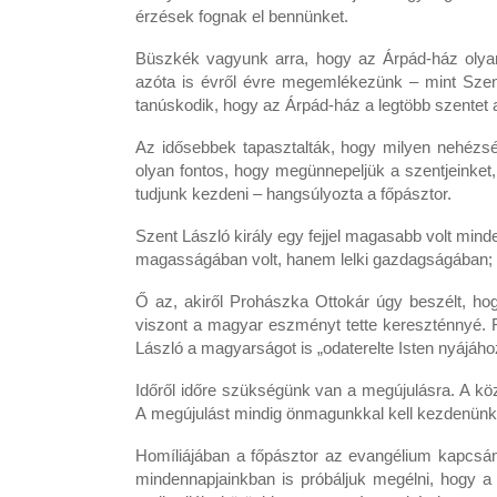
érzések fognak el bennünket.
Büszkék vagyunk arra, hogy az Árpád-ház olyan
azóta is évről évre megemlékezünk – mint Szent I
tanúskodik, hogy az Árpád-ház a legtöbb szentet 
Az idősebbek tapasztalták, hogy milyen nehézs
olyan fontos, hogy megünnepeljük a szentjeinket, 
tudjunk kezdeni – hangsúlyozta a főpásztor.
Szent László király egy fejjel magasabb volt mind
magasságában volt, hanem lelki gazdagságában; m
Ő az, akiről Prohászka Ottokár úgy beszélt, hog
viszont a magyar eszményt tette kereszténnyé. F
László a magyarságot is „odaterelte Isten nyájáho
Időről időre szükségünk van a megújulásra. A köz
A megújulást mindig önmagunkkal kell kezdenün
Homíliájában a főpásztor az evangélium kapcsán 
mindennapjainkban is próbáljuk megélni, hogy a