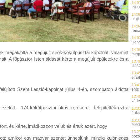
14:0
INFO
14:0
olajk
14:0
romá
14:0
Horv
14:0
sek megáldotta a megújult sirok-kőkútpusztai kápolnát, valamint
megy
mait. A főpásztor Isten áldását kérte a megújult épületekre és a
13:4
UJS
13:4
elnök
13:4
elújított Szent László-kápolnát július 4-én, szombaton áldotta
erők
13:4
véde
ezelőtt – 174 kőkútpusztai lakos kérésére – felépítették ezt a
13:3
frakc
13:3
MAG
tort, és kérte, imádkozzon velük és értük azért, hogy
13:2
bozó
tt: amikor egy magyar szentet ünneplünk, mindig különleges