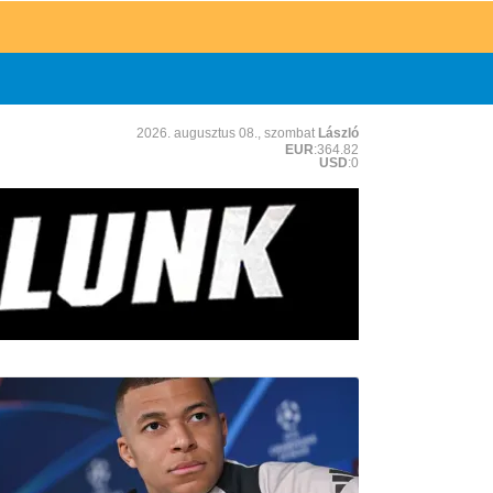
2026. augusztus 08., szombat
László
EUR
:364.82
USD
:0