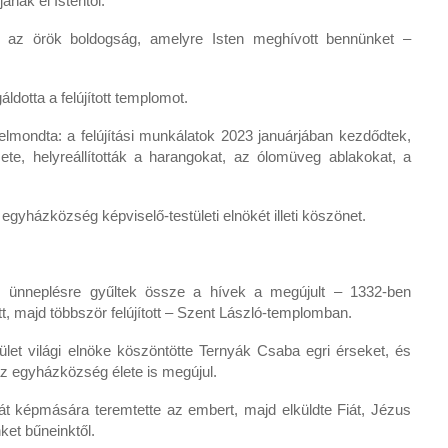
anak el Istentől.
, az örök boldogság, amelyre Isten meghívott bennünket –
dotta a felújított templomot.
mondta: a felújítási munkálatok 2023 januárjában kezdődtek,
e, helyreállították a harangokat, az ólomüveg ablakokat, a
gyházközség képviselő-testületi elnökét illeti köszönet.
ös ünneplésre gyűltek össze a hívek a megújult – 1332-ben
ett, majd többször felújított – Szent László-templomban.
let világi elnöke köszöntötte Ternyák Csaba egri érseket, és
 az egyházközség élete is megújul.
aját képmására teremtette az embert, majd elküldte Fiát, Jézus
ket bűneinktől.