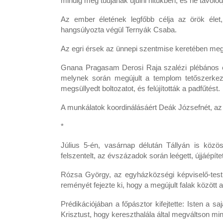
mindig meg tudjanak újulni hitükben, és ne távolodj
Az ember életének legfőbb célja az örök élet
hangsúlyozta végül Ternyák Csaba.
Az egri érsek az ünnepi szentmise keretében megál
Gnana Pragasam Derosi Raja szalézi plébános el
melynek során megújult a templom tetőszerkezet
megsüllyedt boltozatot, és felújították a padfűtést.
A munkálatok koordinálásáért Deák Józsefnét, az e
*
Július 5-én, vasárnap délután Tállyán is köz
felszentelt, az évszázadok során leégett, újjáépít
Rózsa György, az egyházközségi képviselő-testü
reményét fejezte ki, hogy a megújult falak között
Prédikációjában a főpásztor kifejtette: Isten a s
Krisztust, hogy kereszthalála által megváltson min