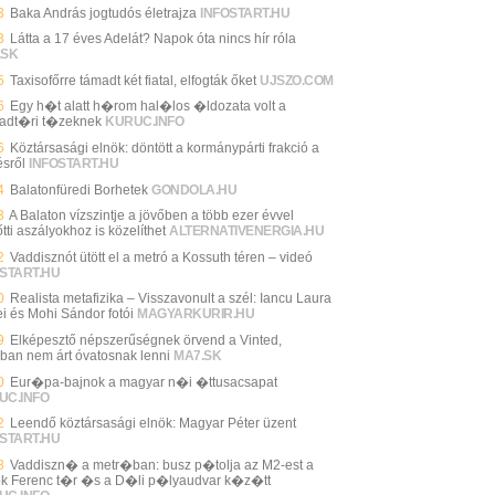
3
Baka András jogtudós életrajza
INFOSTART.HU
3
Látta a 17 éves Adelát? Napok óta nincs hír róla
.SK
5
Taxisofőrre támadt két fiatal, elfogták őket
UJSZO.COM
6
Egy h�t alatt h�rom hal�los �ldozata volt a
adt�ri t�zeknek
KURUC.INFO
6
Köztársasági elnök: döntött a kormánypárti frakció a
ésről
INFOSTART.HU
4
Balatonfüredi Borhetek
GONDOLA.HU
3
A Balaton vízszintje a jövőben a több ezer évvel
tti aszályokhoz is közelíthet
ALTERNATIVENERGIA.HU
2
Vaddisznót ütött el a metró a Kossuth téren – videó
START.HU
0
Realista metafizika – Visszavonult a szél: Iancu Laura
ei és Mohi Sándor fotói
MAGYARKURIR.HU
9
Elképesztő népszerűségnek örvend a Vinted,
ban nem árt óvatosnak lenni
MA7.SK
0
Eur�pa-bajnok a magyar n�i �ttusacsapat
UC.INFO
2
Leendő köztársasági elnök: Magyar Péter üzent
START.HU
8
Vaddiszn� a metr�ban: busz p�tolja az M2-est a
 Ferenc t�r �s a D�li p�lyaudvar k�z�tt