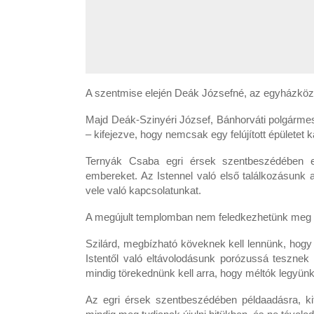
A szentmise elején Deák Józsefné, az egyházközsé
Majd Deák-Szinyéri József, Bánhorváti polgármeste
– kifejezve, hogy nemcsak egy felújított épületet
Ternyák Csaba egri érsek szentbeszédében e
embereket. Az Istennel való első találkozásunk 
vele való kapcsolatunkat.
A megújult templomban nem feledkezhetünk meg a
Szilárd, megbízható köveknek kell lennünk, hogy e
Istentől való eltávolodásunk porózussá tesznek
mindig törekednünk kell arra, hogy méltók legyünk
Az egri érsek szentbeszédében példaadásra, kita