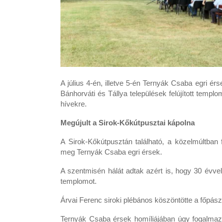
A július 4-én, illetve 5-én Ternyák Csaba egri ér
Bánhorváti és Tállya települések felújított templo
hívekre.
Megújult a Sirok-Kőkútpusztai kápolna
A Sirok-Kőkútpusztán található, a közelmúltban f
meg Ternyák Csaba egri érsek.
A szentmisén hálát adtak azért is, hogy 30 évvel 
templomot.
Árvai Ferenc siroki plébános köszöntötte a főpász
Ternyák Csaba érsek homíliájában úgy fogalmazo