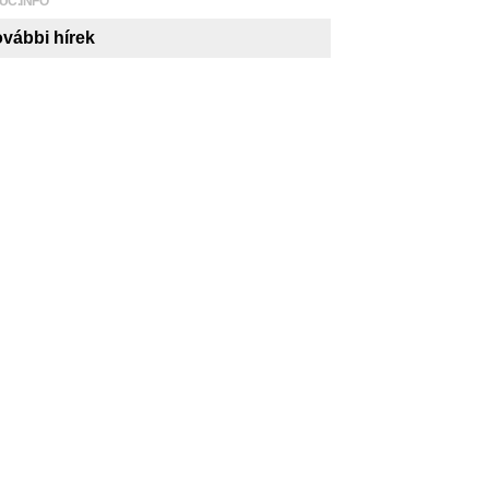
UC.INFO
vábbi hírek