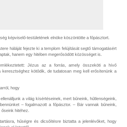
g képviselő-testületének elnöke köszöntötte a főpásztort.
re háláját fejezte ki a templom felújítását segtő támogatásért
 kaptak, hanem egy hitében megerősödött közösséget is.
mlékeztetett: Jézus az a forrás, amely összeköti a hívő
a keresztséghez kötődik, de tudatosan meg kell erősítenünk a
rról, hogy
llenálljunk a világ kísértéseinek, mert bűneink, hűtlenségeink,
 bennünket – fogalmazott a főpásztor. – Bár vannak bűneink,
 őseink hitéhez.
rtásra, hűségre és dicsőítésre biztatta a jelenlévőket, hogy