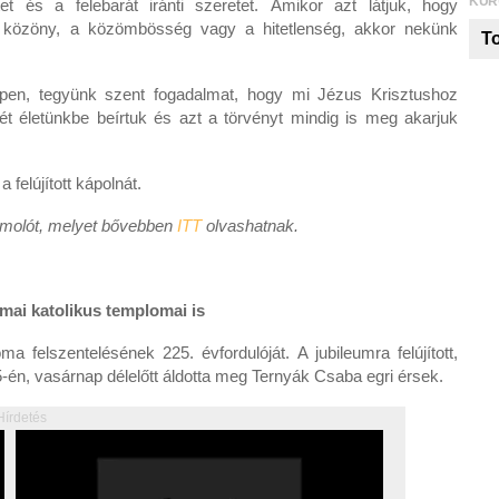
KUR
et és a felebarát iránti szeretet. Amikor azt látjuk, hogy
a közöny, a közömbösség vagy a hitetlenség, akkor nekünk
To
pen, tegyünk szent fogadalmat, hogy mi Jézus Krisztushoz
yét életünkbe beírtuk és azt a törvényt mindig is meg akarjuk
felújított kápolnát.
ámolót, melyet bővebben
ITT
olvashatnak.
ómai katolikus templomai is
a felszentelésének 225. évfordulóját. A jubileumra felújított,
-én, vasárnap délelőtt áldotta meg Ternyák Csaba egri érsek.
Hírdetés