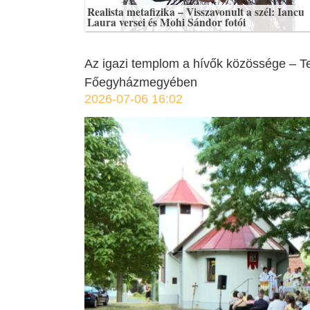
Realista metafizika – Visszavonult a szél: Iancu
Laura versei és Mohi Sándor fotói
Az igazi templom a hívők közössége – Te
Főegyházmegyében
2026-07-06 16:02