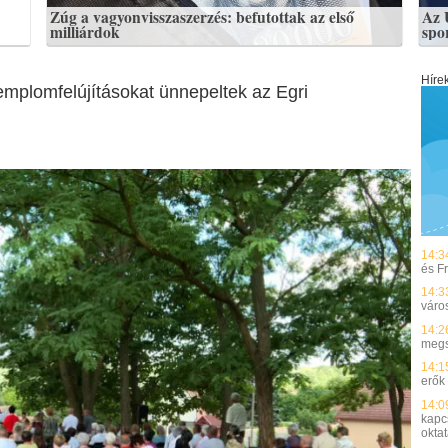
Zúg a vagyonvisszaszerzés: befutottak az első
Az 
milliárdok
spo
Híre
mplomfelújításokat ünnepeltek az Egri
14:3
és F
14:3
váro
14:2
megs
14:1
erők
14:0
kapc
okta