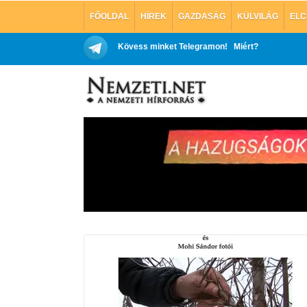
FŐOLDAL
HÍREK
GAZDASÁG
KÜLVILÁG
ELC
Kövess minket Telegramon!
Miért?