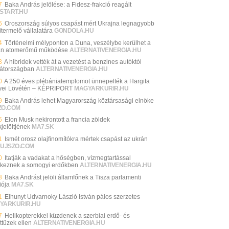
7
Baka András jelölése: a Fidesz-frakció reagált
START.HU
6
Oroszország súlyos csapást mért Ukrajna legnagyobb
itermelő vállalatára
GONDOLA.HU
4
Történelmi mélyponton a Duna, veszélybe kerülhet a
n atomerőmű működése
ALTERNATIVENERGIA.HU
3
A hibridek vették át a vezetést a benzines autóktól
átországban
ALTERNATIVENERGIA.HU
0
A 250 éves plébániatemplomot ünnepelték a Hargita
ei Lövétén – KÉPRIPORT
MAGYARKURIR.HU
9
Baka András lehet Magyarország köztársasági elnöke
ZO.COM
5
Elon Musk nekirontott a francia zöldek
jelöltjének
MA7.SK
1
Ismét orosz olajfinomítókra mértek csapást az ukrán
UJSZO.COM
0
Itatják a vadakat a hőségben, vízmegtartással
keznek a somogyi erdőkben
ALTERNATIVENERGIA.HU
3
Baka Andrást jelöli államfőnek a Tisza parlamenti
iója
MA7.SK
1
Elhunyt Udvarnoky László István pálos szerzetes
YARKURIR.HU
7
Helikopterekkel küzdenek a szerbiai erdő- és
ttüzek ellen
ALTERNATIVENERGIA.HU