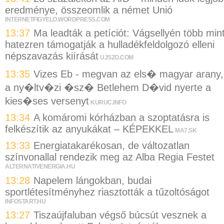
eredménye, összeomlik a német Unió
INTERNETFIGYELO.WORDPRESS.COM
13:37
Ma leadták a petíciót: Vágsellyén több min
hatezren támogatják a hulladékfeldolgozó elleni
népszavazás kiírását
UJSZO.COM
13:35
Vizes Eb - megvan az els� magyar arany,
a ny�ltv�zi �sz� Betlehem D�vid nyerte a
kies�ses versenyt
KURUC.INFO
13:34
A komáromi kórházban a szoptatásra is
felkészítik az anyukákat – KÉPEKKEL
MA7.SK
13:33
Energiatakarékosan, de változatlan
színvonallal rendezik meg az Alba Regia Festet
ALTERNATIVENERGIA.HU
13:28
Napelem lángokban, budai
sportlétesítményhez riasztották a tűzoltóságot
INFOSTART.HU
13:27
Tiszaújfaluban végső búcsút vesznek a