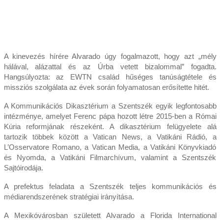
A kinevezés hírére Alvarado úgy fogalmazott, hogy azt „mély
hálával, alázattal és az Úrba vetett bizalommal” fogadta.
Hangsúlyozta: az EWTN család hűséges tanúságtétele és
missziós szolgálata az évek során folyamatosan erősítette hitét.
A Kommunikációs Dikasztérium a Szentszék egyik legfontosabb
intézménye, amelyet Ferenc pápa hozott létre 2015-ben a Római
Kúria reformjának részeként. A dikasztérium felügyelete alá
tartozik többek között a Vatican News, a Vatikáni Rádió, a
L’Osservatore Romano, a Vatican Media, a Vatikáni Könyvkiadó
és Nyomda, a Vatikáni Filmarchívum, valamint a Szentszék
Sajtóirodája.
A prefektus feladata a Szentszék teljes kommunikációs és
médiarendszerének stratégiai irányítása.
A Mexikóvárosban született Alvarado a Florida International