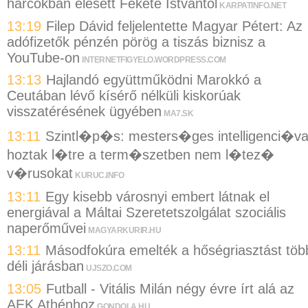
harcokban elesett Fekete Istvántól
KARPATINFO.NET
13:19
Filep Dávid feljelentette Magyar Pétert: Az
adófizetők pénzén pörög a tiszás biznisz a
YouTube-on
INTERNETFIGYELO.WORDPRESS.COM
13:13
Hajlandó együttműködni Marokkó a
Ceutában lévő kísérő nélküli kiskorúak
visszatérésének ügyében
MA7.SK
13:11
Szintl�p�s: mesters�ges intelligenci�va
hoztak l�tre a term�szetben nem l�tez�
v�rusokat
KURUC.INFO
13:11
Egy kisebb városnyi embert látnak el
energiával a Máltai Szeretetszolgálat szociális
naperőművei
MAGYARKURIR.HU
13:11
Másodfokúra emelték a hőségriasztást töb
déli járásban
UJSZO.COM
13:05
Futball - Vitális Milán négy évre írt alá az
AEK Athénhoz
GONDOLA.HU