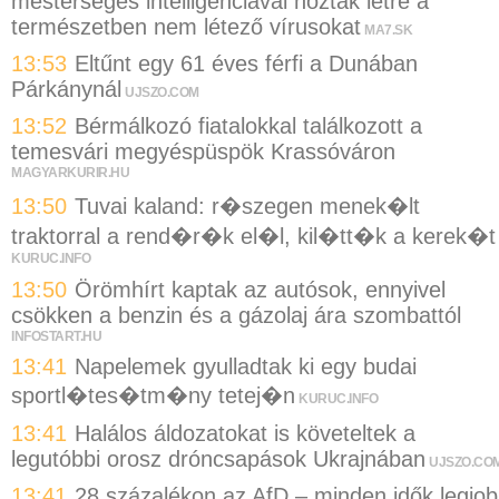
mesterséges intelligenciával hoztak létre a
természetben nem létező vírusokat
MA7.SK
13:53
Eltűnt egy 61 éves férfi a Dunában
Párkánynál
UJSZO.COM
13:52
Bérmálkozó fiatalokkal találkozott a
temesvári megyéspüspök Krassóváron
MAGYARKURIR.HU
13:50
Tuvai kaland: r�szegen menek�lt
traktorral a rend�r�k el�l, kil�tt�k a kerek�t
KURUC.INFO
13:50
Örömhírt kaptak az autósok, ennyivel
csökken a benzin és a gázolaj ára szombattól
INFOSTART.HU
13:41
Napelemek gyulladtak ki egy budai
sportl�tes�tm�ny tetej�n
KURUC.INFO
13:41
Halálos áldozatokat is követeltek a
legutóbbi orosz dróncsapások Ukrajnában
UJSZO.CO
13:41
28 százalékon az AfD – minden idők legjo