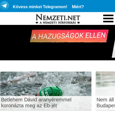
Kövess minket Telegramon!
Miért?
Betlehem Dávid aranyéremmel
Nem áll
koronázta meg az Eb-jét
Budape