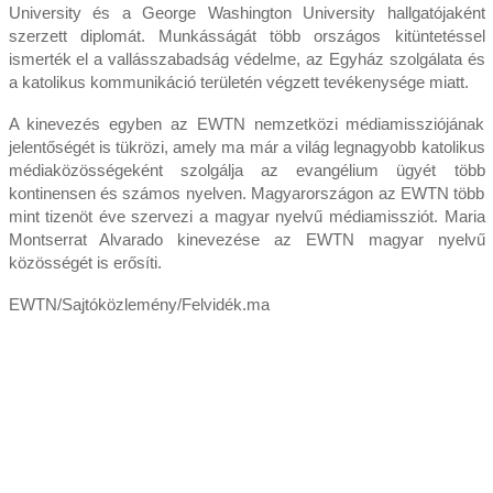
University és a George Washington University hallgatójaként
szerzett diplomát. Munkásságát több országos kitüntetéssel
ismerték el a vallásszabadság védelme, az Egyház szolgálata és
a katolikus kommunikáció területén végzett tevékenysége miatt.
A kinevezés egyben az EWTN nemzetközi médiamissziójának
jelentőségét is tükrözi, amely ma már a világ legnagyobb katolikus
médiaközösségeként szolgálja az evangélium ügyét több
kontinensen és számos nyelven. Magyarországon az EWTN több
mint tizenöt éve szervezi a magyar nyelvű médiamissziót. Maria
Montserrat Alvarado kinevezése az EWTN magyar nyelvű
közösségét is erősíti.
EWTN/Sajtóközlemény/Felvidék.ma