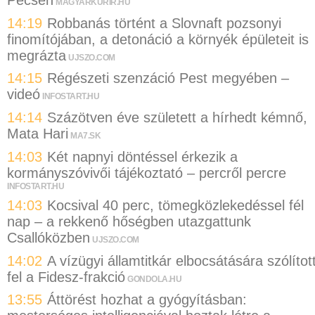
Pécsen
MAGYARKURIR.HU
14:19
Robbanás történt a Slovnaft pozsonyi
finomítójában, a detonáció a környék épületeit is
megrázta
UJSZO.COM
14:15
Régészeti szenzáció Pest megyében –
videó
INFOSTART.HU
14:14
Százötven éve született a hírhedt kémnő,
Mata Hari
MA7.SK
14:03
Két napnyi döntéssel érkezik a
kormányszóvivői tájékoztató – percről percre
INFOSTART.HU
14:03
Kocsival 40 perc, tömegközlekedéssel fél
nap – a rekkenő hőségben utazgattunk
Csallóközben
UJSZO.COM
14:02
A vízügyi államtitkár elbocsátására szólítot
fel a Fidesz-frakció
GONDOLA.HU
13:55
Áttörést hozhat a gyógyításban: