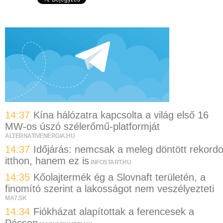
14:37
Kína hálózatra kapcsolta a világ első 16
MW-os úszó szélerőmű-platformját
ALTERNATIVENERGIA.HU
14:37
Időjárás: nemcsak a meleg döntött rekordo
itthon, hanem ez is
INFOSTART.HU
14:35
Kőolajtermék ég a Slovnaft területén, a
finomító szerint a lakosságot nem veszélyezteti
MA7.SK
14:34
Fiókházat alapítottak a ferencesek a