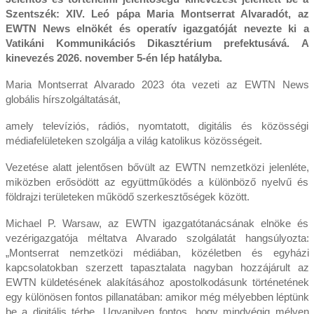
Szentszék: XIV. Leó pápa Maria Montserrat Alvaradót, az
EWTN News elnökét és operatív igazgatóját nevezte ki a
Vatikáni Kommunikációs Dikasztérium prefektusává. A
kinevezés 2026. november 5-én lép hatályba.
Maria Montserrat Alvarado 2023 óta vezeti az EWTN News
globális hírszolgáltatását,
amely televíziós, rádiós, nyomtatott, digitális és közösségi
médiafelületeken szolgálja a világ katolikus közösségeit.
Vezetése alatt jelentősen bővült az EWTN nemzetközi jelenléte,
miközben erősödött az együttműködés a különböző nyelvű és
földrajzi területeken működő szerkesztőségek között.
Michael P. Warsaw, az EWTN igazgatótanácsának elnöke és
vezérigazgatója méltatva Alvarado szolgálatát hangsúlyozta:
„Montserrat nemzetközi médiában, közéletben és egyházi
kapcsolatokban szerzett tapasztalata nagyban hozzájárult az
EWTN küldetésének alakításához apostolkodásunk történetének
egy különösen fontos pillanatában: amikor még mélyebben léptünk
be a digitális térbe. Ugyanilyen fontos, hogy mindvégig mélyen