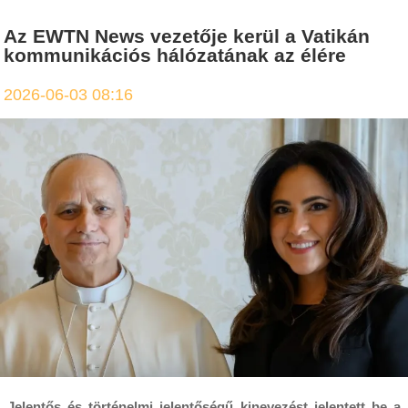
Az EWTN News vezetője kerül a Vatikán
kommunikációs hálózatának az élére
2026-06-03 08:16
Jelentős és történelmi jelentőségű kinevezést jelentett be a