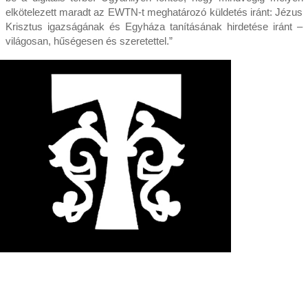
elkötelezett maradt az EWTN-t meghatározó küldetés iránt: Jézus
Krisztus igazságának és Egyháza tanításának hirdetése iránt –
világosan, hűségesen és szeretettel.”