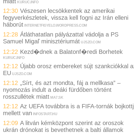
miatt
KURUC.INFO
12:30
Vészesen lecsökkentek az amerikai
fegyverkészletek, vissza kell fogni az Irán elleni
háborút
INTERNETFIGYELO.WORDPRESS.COM
12:28
Átláthatatlan pályázattal vádolja a PS
Samuel Migaľ minisztériumát
UJSZO.COM
12:22
Kezd�dnek a Balatonf�redi Borhetek
KURUC.INFO
12:12
Újabb orosz embereket sújt szankciókkal a
EU
UJSZO.COM
12:12
„Sírt, és azt mondta, fáj a mellkasa” –
nyomozás indult a deáki fürdőben történt
rosszullétek miatt
MA7.SK
12:12
Az UEFA továbbra is a FIFA-tornák bojkott
mellett van
INFOSTART.HU
12:09
A litván kémközpont szerint az oroszok
ukrán drónokat is bevethetnek a balti államok