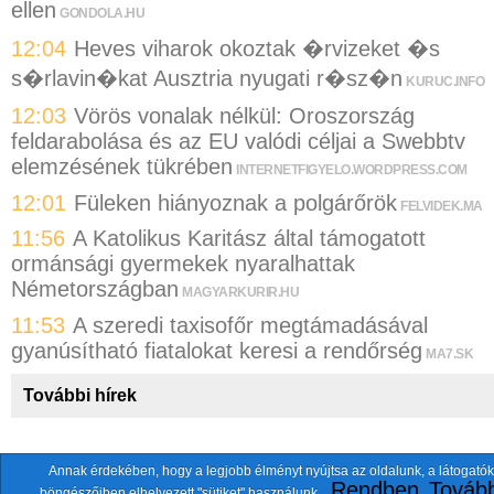
ellen
GONDOLA.HU
12:04
Heves viharok okoztak �rvizeket �s
s�rlavin�kat Ausztria nyugati r�sz�n
KURUC.INFO
12:03
Vörös vonalak nélkül: Oroszország
feldarabolása és az EU valódi céljai a Swebbtv
elemzésének tükrében
INTERNETFIGYELO.WORDPRESS.COM
12:01
Füleken hiányoznak a polgárőrök
FELVIDEK.MA
11:56
A Katolikus Karitász által támogatott
ormánsági gyermekek nyaralhattak
Németországban
MAGYARKURIR.HU
11:53
A szeredi taxisofőr megtámadásával
gyanúsítható fiatalokat keresi a rendőrség
MA7.SK
További hírek
Annak érdekében, hogy a legjobb élményt nyújtsa az oldalunk, a látogatók
A fentiekkel együtt összesen
118 oldalt
szemlézünk.
Rendben
Tovább
böngészőiben elhelyezett "sütiket" használunk.