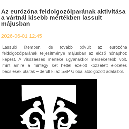
Az eurózóna feldolgozóiparának aktivitása
a vártnál kisebb mértékben lassult
májusban
2026-06-01 12:45
Lassuló ütemben, de tovább bővült az eurózóna
feldolgozóiparának teljesítménye májusban az előző hónaphoz
képest. A visszaesés mértéke ugyanakkor mérsékeltebb volt,
mint amire a mintegy két héttel ezelőtt közzétett előzetes
becslések utaltak – derült ki az S&P Global átdolgozott adataiból.