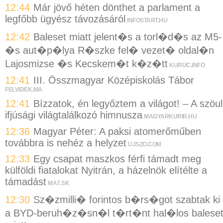
12:44
Már jövő héten dönthet a parlament a
legfőbb ügyész távozásáról
INFOSTART.HU
12:42
Baleset miatt jelent�s a torl�d�s az M5-
�s aut�p�lya R�szke fel� vezet� oldal�n
Lajosmizse �s Kecskem�t k�z�tt
KURUC.INFO
12:41
III. Összmagyar Középiskolás Tábor
FELVIDEK.MA
12:41
Bízzatok, én legyőztem a világot! – A szöul
ifjúsági világtalálkozó himnusza
MAGYARKURIR.HU
12:36
Magyar Péter: A paksi atomerőműben
továbbra is nehéz a helyzet
UJSZO.COM
12:33
Egy csapat maszkos férfi támadt meg
külföldi fiatalokat Nyitrán, a házelnök elítélte a
támadást
MA7.SK
12:30
Sz�zmilli� forintos b�rs�got szabtak ki
a BYD-beruh�z�sn�l t�rt�nt hal�los balese