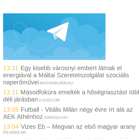
13:11
Egy kisebb városnyi embert látnak el
energiával a Máltai Szeretetszolgálat szociális
naperőművei
MAGYARKURIR.HU
13:11
Másodfokúra emelték a hőségriasztást töb
déli járásban
UJSZO.COM
13:05
Futball - Vitális Milán négy évre írt alá az
AEK Athénhoz
GONDOLA.HU
13:04
Vizes Eb – Megvan az első magyar arany
FELVIDEK.MA