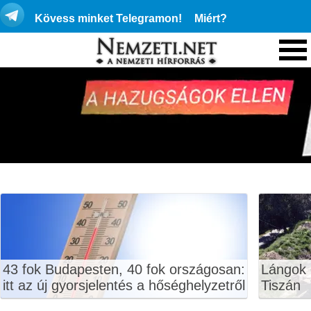
Kövess minket Telegramon!
Miért?
43 fok Budapesten, 40 fok országosan:
Lángok 
itt az új gyorsjelentés a hőséghelyzetről
Tiszán