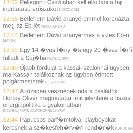
13:02
Pellegrini: Csírájában kell elfojtani a faji
indíttatású erőszakot
UJSZO.COM
12:55
Betlehem Dávid aranyéremmel koronázta
meg az Eb-jét
INFOSTART.HU
12:54
Betlehem Dávid aranyérmes a vizes Eb-n
MA7.SK
12:52
Egy 14 �ves l�ny �s egy 20 �ves f�rfi
fulladt a Saj�ba
KURUC.INFO
12:49
Újabb fordulat a kassai–szalonnai ügyben:
ma Kassán találkoznak az ügyben érintett
polgármesterek
UJSZO.COM
12:47
A tőzsdén vesznének oda a családok:
Hortay Olivér megmutatta, mit jelentene a tiszás
energiapolitika a gyakorlatban
INTERNETFIGYELO.WORDPRESS.COM
12:44
Papucsos parf�mtolvaj playboyokat
keresnek a sz�kesfeh�rv�ri rend�r�k
KURUC.IN