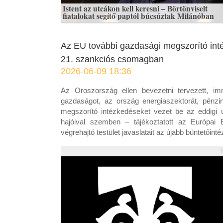
Istent az utcákon kell keresni – Börtönviselt
fiatalokat segítő paptól búcsúztak Milánóban
Az EU további gazdasági megszorító in
21. szankciós csomagban
2026-06-09 18:36
Az Oroszország ellen bevezetni tervezett, 
gazdaságot, az ország energiaszektorát, pénzint
megszorító intézkedéseket vezet be az eddigi u
hajóival szemben – tájékoztatott az Európai
végrehajtó testület javaslatait az újabb büntetőin