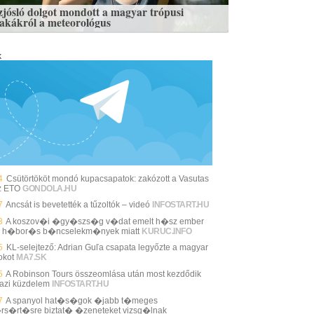
zjósló dolgot mondott a magyar trópusi
zakákról a meteorológus
k
4
Csütörtököt mondó kupacsapatok: zakózott a Vasutas
z ETO
GONDOLA.HU
7
Ancsát is bevetették a tűzoltók – videó
INFOSTART.HU
3
A koszov�i �gy�szs�g v�dat emelt h�sz ember
n h�bor�s b�ncselekm�nyek miatt
KURUC.INFO
5
KL-selejtező: Adrian Guľa csapata legyőzte a magyar
okot
MA7.SK
5
A Robinson Tours összeomlása után most kezdődik
gazi küzdelem
INFOSTART.HU
7
A spanyol hat�s�gok �jabb t�meges
rs�rt�sre biztat� �zeneteket vizsg�lnak