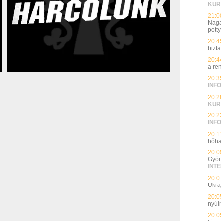
KUR
21:0
Naga
potty
20:4
bizt
20:4
a re
20:3
INFO
20:2
KUR
20:2
INFO
20:1
hőha
20:0
Györ
INT
20:0
Ukra
20:0
nyúl
20:0