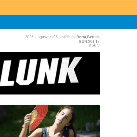
2026. augusztus 06., csütörtök
Berta,Bettina
EUR
:361.17
USD
:0