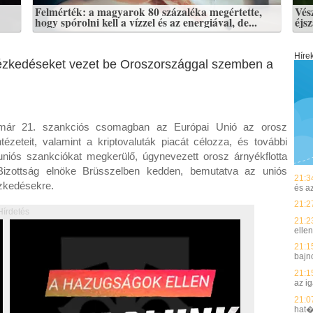
Felmérték: a magyarok 80 százaléka megértette,
Vés
hogy spórolni kell a vízzel és az energiával, de...
éjs
Híre
tézkedéseket vezet be Oroszországgal szemben a
immár 21. szankciós csomagban az Európai Unió az orosz
ézeteit, valamint a kriptovaluták piacát célozza, és további
niós szankciókat megkerülő, úgynevezett orosz árnyékflotta
 Bizottság elnöke Brüsszelben kedden, bemutatva az uniós
21:3
tézkedésekre.
és a
21:2
Hírdetés
21:2
elle
21:1
bajn
21:1
az i
21:0
hat�