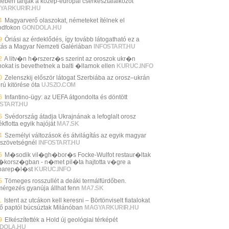
lében tartják a közép-európai cserkésztalálkozót
YARKURIR.HU
4
Magyarverő olaszokat, németeket ítélnek el
dfokon
GONDOLA.HU
9
Óriási az érdeklődés, így tovább látogatható ez a
lítás a Magyar Nemzeti Galériában
INFOSTART.HU
2
A litv�n h�rszerz�s szerint az oroszok ukr�n
okat is bevethetnek a balti �llamok ellen
KURUC.INFO
0
Zelenszkij először látogat Szerbiába az orosz–ukrán
rú kitörése óta
UJSZO.COM
6
Infantino-ügy: az UEFA átgondolta és döntött
START.HU
6
Svédország átadja Ukrajnának a lefoglalt orosz
kflotta egyik hajóját
MA7.SK
4
Személyi változások és átvilágítás az egyik magyar
tszövetségnél
INFOSTART.HU
5
M�sodik vil�gh�bor�s Focke-Wulfot restaur�ltak
korsz�gban - n�met pil�ta hajtotta v�gre a
barep�l�st
KURUC.INFO
5
Tömeges rosszullét a deáki termálfürdőben.
mérgezés gyanúja állhat fenn
MA7.SK
1
Istent az utcákon kell keresni – Börtönviselt fiatalokat
tő paptól búcsúztak Milánóban
MAGYARKURIR.HU
9
Elkészítették a Hold új geológiai térképét
DOLA.HU