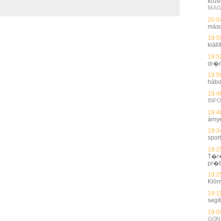
köze
MAG
20:0
máso
19:5
kiál
19:5
dr�n
19:5
hábo
19:4
INFO
19:4
árnyé
19:3
spor
19:2
T�r�
pr�
19:2
Klór
19:1
segí
19:0
GON