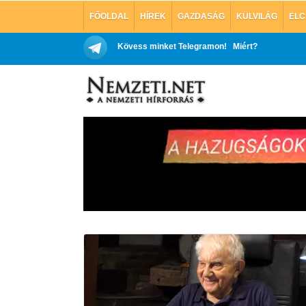
FŐOLDAL
HÍREK
GAZDASÁG
KÜLVILÁG
ELC
Kövess minket Telegramon!
Miért?