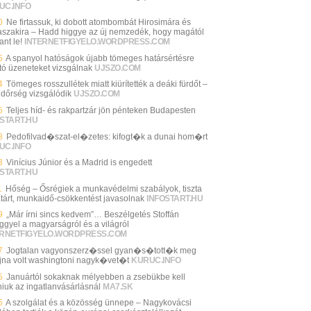
UC.INFO
0
Ne firtassuk, ki dobott atombombát Hirosimára és
szakira – Hadd higgye az új nemzedék, hogy magától
ant le!
INTERNETFIGYELO.WORDPRESS.COM
5
A spanyol hatóságok újabb tömeges határsértésre
ató üzeneteket vizsgálnak
UJSZO.COM
4
Tömeges rosszullétek miatt kiürítették a deáki fürdőt –
ndőrség vizsgálódik
UJSZO.COM
5
Teljes híd- és rakpartzár jön pénteken Budapesten
START.HU
8
Pedofilvad�szat-el�zetes: kifogt�k a dunai hom�rt
UC.INFO
3
Vinícius Júnior és a Madrid is engedett
START.HU
1
Hőség – Ősrégiek a munkavédelmi szabályok, tiszta
tárt, munkaidő-csökkentést javasolnak
INFOSTART.HU
9
„Már írni sincs kedvem”… Beszélgetés Stoffán
ggyel a magyarságról és a világról
ERNETFIGYELO.WORDPRESS.COM
7
Jogtalan vagyonszerz�ssel gyan�s�tott�k meg
jna volt washingtoni nagyk�vet�t
KURUC.INFO
5
Januártól sokaknak mélyebben a zsebükbe kell
niuk az ingatlanvásárlásnál
MA7.SK
5
A szolgálat és a közösség ünnepe – Nagykovácsi