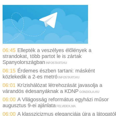
06:45
Ellepték a veszélyes élőlények a
strandokat, több partot le is zártak
Spanyolországban
INFOSTART.HU
06:15
Érdemes észben tartani: másként
közlekedik a 2-es metró
INFOSTART.HU
06:01
Krízishálózat létrehozását javasolja a
várandós édesanyáknak a KDNP
GONDOLA.HU
06:00
A Világosság református egyházi műsor
augusztus 9-ei ajánlata
FELVIDEK.MA
06:00
A klasszicizmus eleganciája újra a látogató