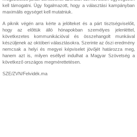
kell támogatni. Úgy fogalmazott, hogy a választási kampányban
maximális egységet kell mutatniuk.
A piknik végén arra kérte a jelölteket és a párt tisztségviselőit,
hogy az előttük álló hónapokban személyes jelenléttel,
következetes kommunikációval és összehangolt munkával
készüljenek az októberi választásokra. Szerinte az őszi eredmény
nemcsak a helyi és megyei képviselet jövőjét határozza meg,
hanem azt is, milyen eséllyel indulhat a Magyar Szövetség a
következő országos megmérettetésen.
SZE/ZVN/Felvidék.ma