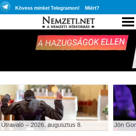
Kövess minket Telegramon!
Miért?
Útravaló – 2026. augusztus 8.
Jön Gor