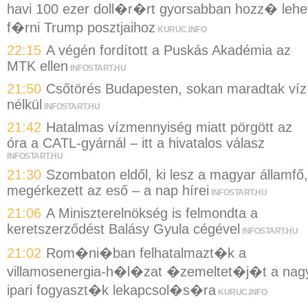
havi 100 ezer doll�r�rt gyorsabban hozz� lehe
f�rni Trump posztjaihoz
KURUC.INFO
22:15
A végén fordított a Puskás Akadémia az
MTK ellen
INFOSTART.HU
21:50
Csőtörés Budapesten, sokan maradtak víz
nélkül
INFOSTART.HU
21:42
Hatalmas vízmennyiség miatt pörgött az
óra a CATL-gyárnál – itt a hivatalos válasz
INFOSTART.HU
21:30
Szombaton eldől, ki lesz a magyar államfő,
megérkezett az eső – a nap hírei
INFOSTART.HU
21:06
A Miniszterelnökség is felmondta a
keretszerződést Balásy Gyula cégével
INFOSTART.HU
21:02
Rom�ni�ban felhatalmazt�k a
villamosenergia-h�l�zat �zemeltet�j�t a nag
ipari fogyaszt�k lekapcsol�s�ra
KURUC.INFO