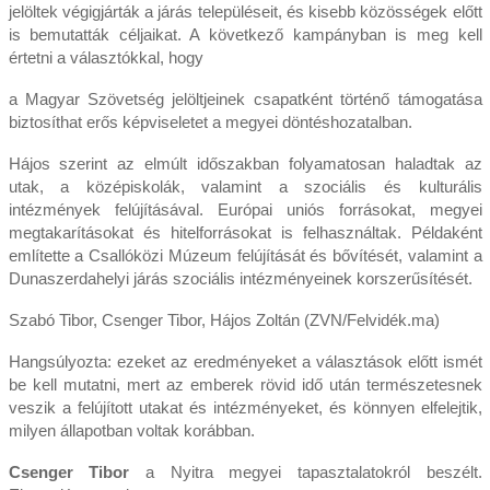
jelöltek végigjárták a járás településeit, és kisebb közösségek előtt
is bemutatták céljaikat. A következő kampányban is meg kell
értetni a választókkal, hogy
a Magyar Szövetség jelöltjeinek csapatként történő támogatása
biztosíthat erős képviseletet a megyei döntéshozatalban.
Hájos szerint az elmúlt időszakban folyamatosan haladtak az
utak, a középiskolák, valamint a szociális és kulturális
intézmények felújításával. Európai uniós forrásokat, megyei
megtakarításokat és hitelforrásokat is felhasználtak. Példaként
említette a Csallóközi Múzeum felújítását és bővítését, valamint a
Dunaszerdahelyi járás szociális intézményeinek korszerűsítését.
Szabó Tibor, Csenger Tibor, Hájos Zoltán (ZVN/Felvidék.ma)
Hangsúlyozta: ezeket az eredményeket a választások előtt ismét
be kell mutatni, mert az emberek rövid idő után természetesnek
veszik a felújított utakat és intézményeket, és könnyen elfelejtik,
milyen állapotban voltak korábban.
Csenger Tibor
a Nyitra megyei tapasztalatokról beszélt.