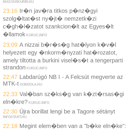
MAGYARKURIR.HU
23:16
Ir�n jav�ra titkos p�nz�gyi
szolg�ltat�st ny�jt� nemzetk�zi
c�gh�l�zatot szankcion�lt az Egyes�lt
�llamok
KURUC.INFO
23:09
A nizzai b�r�s�g hat�lyon k�v�l
helyezett egy �nkorm�nyzati hat�rozatot,
amely tiltotta a burkini visel�s�t a tengerparti
strandon
KURUC.INFO
22:47
Labdarúgó NB I - A Felcsút megverte az
MTK-t
GONDOLA.HU
22:33
Val�ban sz�ks�g van k�zt�rsas�gi
eln�kre?
KURUC.INFO
22:30
Újra borillat lengi be a Tagore sétányt
INFOSTART.HU
22:18
Megint elem�ben van a "b�ke eln�ke":