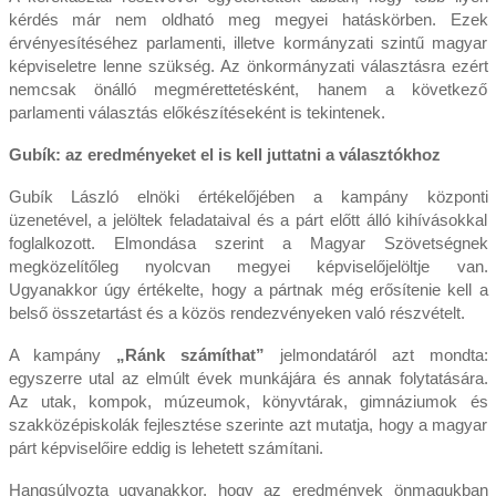
kérdés már nem oldható meg megyei hatáskörben. Ezek
érvényesítéséhez parlamenti, illetve kormányzati szintű magyar
képviseletre lenne szükség. Az önkormányzati választásra ezért
nemcsak önálló megmérettetésként, hanem a következő
parlamenti választás előkészítéseként is tekintenek.
Gubík: az eredményeket el is kell juttatni a választókhoz
Gubík László elnöki értékelőjében a kampány központi
üzenetével, a jelöltek feladataival és a párt előtt álló kihívásokkal
foglalkozott. Elmondása szerint a Magyar Szövetségnek
megközelítőleg nyolcvan megyei képviselőjelöltje van.
Ugyanakkor úgy értékelte, hogy a pártnak még erősítenie kell a
belső összetartást és a közös rendezvényeken való részvételt.
A kampány
„Ránk számíthat”
jelmondatáról azt mondta:
egyszerre utal az elmúlt évek munkájára és annak folytatására.
Az utak, kompok, múzeumok, könyvtárak, gimnáziumok és
szakközépiskolák fejlesztése szerinte azt mutatja, hogy a magyar
párt képviselőire eddig is lehetett számítani.
Hangsúlyozta ugyanakkor, hogy az eredmények önmagukban