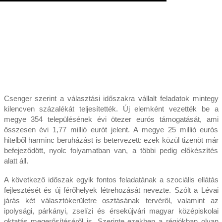
Csenger szerint a választási időszakra vállalt feladatok mintegy
kilencven százalékát teljesítették. Új elemként vezették be a
megye 354 településének évi ötezer eurós támogatását, ami
összesen évi 1,77 millió eurót jelent. A megye 25 millió eurós
hitelből harminc beruházást is betervezett: ezek közül tizenöt már
befejeződött, nyolc folyamatban van, a többi pedig előkészítés
alatt áll.
A következő időszak egyik fontos feladatának a szociális ellátás
fejlesztését és új férőhelyek létrehozását nevezte. Szólt a Lévai
járás két választókerületre osztásának tervéről, valamint az
ipolysági, párkányi, zselízi és érsekújvári magyar középiskolai
oktatás megerősítéséről is. Szerinte ezekben a régiókban olyan