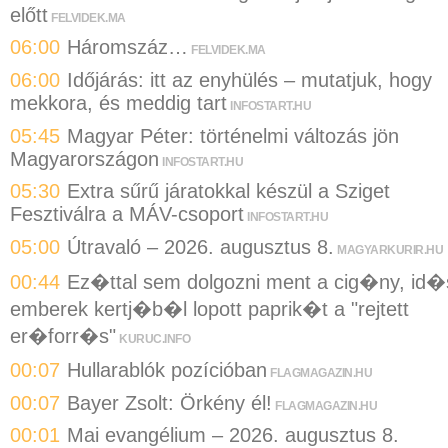
előtt
FELVIDEK.MA
06:00
Háromszáz…
FELVIDEK.MA
06:00
Időjárás: itt az enyhülés – mutatjuk, hogy
mekkora, és meddig tart
INFOSTART.HU
05:45
Magyar Péter: történelmi változás jön
Magyarországon
INFOSTART.HU
05:30
Extra sűrű járatokkal készül a Sziget
Fesztiválra a MÁV-csoport
INFOSTART.HU
05:00
Útravaló – 2026. augusztus 8.
MAGYARKURIR.HU
00:44
Ez�ttal sem dolgozni ment a cig�ny, id�
emberek kertj�b�l lopott paprik�t a "rejtett
er�forr�s"
KURUC.INFO
00:07
Hullarablók pozícióban
FLAGMAGAZIN.HU
00:07
Bayer Zsolt: Örkény él!
FLAGMAGAZIN.HU
00:01
Mai evangélium – 2026. augusztus 8.