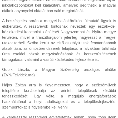
iskolaközpontokat kell kialakítani, amelyek segíthetik a magyar
diákok anyanyelvi oktatásban való megtartását.
A beszélgetés során a megyei hatáskörökön túlmutató ügyek is
előkerültek. A résztvevők fontosnak nevezték egy észak–déli
közlekedési kapcsolat kiépítését Nagyszombat és Nyitra megye
területén, mivel a tranzitforgalom jelenleg nagyrészt a megyei
utakat terheli. Szóba került az első osztályú utak fenntartásának
átalakítása, az öntözőrendszerek felújítása, a falvakban található
üres családi házak megvásárlásának és korszerűsítésének
támogatása, valamint a vasúti közlekedés fejlesztése is.
Gubík László, a Magyar Szövetség országos elnöke
(ZVN/Felvidék.ma)
Hájos Zoltán arra is figyelmeztetett, hogy a szélerőművek
telepítése korlátozhatja az érintett települések későbbi
terjeszkedését. Úgy vélte, a megújuló energiaforrások
használatánál a helyi adottságokat és a településfejlesztési
szempontokat is figyelembe kell venni.
A kerekasztal résztvevői egyetértettek abban, hogy több ilyen