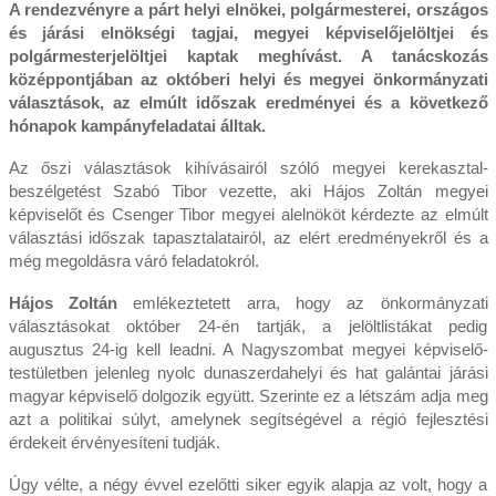
A rendezvényre a párt helyi elnökei, polgármesterei, országos
és járási elnökségi tagjai, megyei képviselőjelöltjei és
polgármesterjelöltjei kaptak meghívást. A tanácskozás
középpontjában az októberi helyi és megyei önkormányzati
választások, az elmúlt időszak eredményei és a következő
hónapok kampányfeladatai álltak.
Az őszi választások kihívásairól szóló megyei kerekasztal-
beszélgetést Szabó Tibor vezette, aki Hájos Zoltán megyei
képviselőt és Csenger Tibor megyei alelnököt kérdezte az elmúlt
választási időszak tapasztalatairól, az elért eredményekről és a
még megoldásra váró feladatokról.
Hájos Zoltán
emlékeztetett arra, hogy az önkormányzati
választásokat október 24-én tartják, a jelöltlistákat pedig
augusztus 24-ig kell leadni. A Nagyszombat megyei képviselő-
testületben jelenleg nyolc dunaszerdahelyi és hat galántai járási
magyar képviselő dolgozik együtt. Szerinte ez a létszám adja meg
azt a politikai súlyt, amelynek segítségével a régió fejlesztési
érdekeit érvényesíteni tudják.
Úgy vélte, a négy évvel ezelőtti siker egyik alapja az volt, hogy a