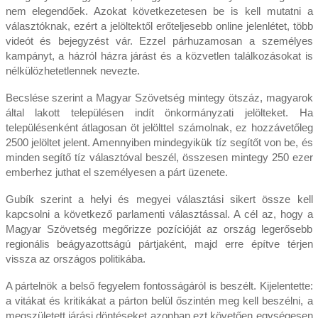
nem elegendőek. Azokat következetesen be is kell mutatni a
választóknak, ezért a jelöltektől erőteljesebb online jelenlétet, több
videót és bejegyzést vár. Ezzel párhuzamosan a személyes
kampányt, a házról házra járást és a közvetlen találkozásokat is
nélkülözhetetlennek nevezte.
Becslése szerint a Magyar Szövetség mintegy ötszáz, magyarok
által lakott településen indít önkormányzati jelölteket. Ha
településenként átlagosan öt jelölttel számolnak, ez hozzávetőleg
2500 jelöltet jelent. Amennyiben mindegyikük tíz segítőt von be, és
minden segítő tíz választóval beszél, összesen mintegy 250 ezer
emberhez juthat el személyesen a párt üzenete.
Gubík szerint a helyi és megyei választási sikert össze kell
kapcsolni a következő parlamenti választással. A cél az, hogy a
Magyar Szövetség megőrizze pozícióját az ország legerősebb
regionális beágyazottságú pártjaként, majd erre építve térjen
vissza az országos politikába.
A pártelnök a belső fegyelem fontosságáról is beszélt. Kijelentette:
a vitákat és kritikákat a párton belül őszintén meg kell beszélni, a
megszületett járási döntéseket azonban ezt követően egységesen