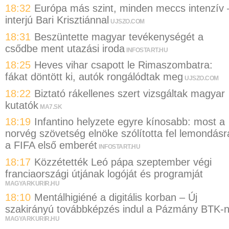
18:32
Európa más szint, minden meccs intenzív 
interjú Bari Krisztiánnal
UJSZO.COM
18:31
Beszüntette magyar tevékenységét a
csődbe ment utazási iroda
INFOSTART.HU
18:25
Heves vihar csapott le Rimaszombatra:
fákat döntött ki, autók rongálódtak meg
UJSZO.COM
18:22
Biztató rákellenes szert vizsgáltak magyar
kutatók
MA7.SK
18:19
Infantino helyzete egyre kínosabb: most a
norvég szövetség elnöke szólította fel lemondásr
a FIFA első emberét
INFOSTART.HU
18:17
Közzétették Leó pápa szeptember végi
franciaországi útjának logóját és programját
MAGYARKURIR.HU
18:10
Mentálhigiéné a digitális korban – Új
szakirányú továbbképzés indul a Pázmány BTK-
MAGYARKURIR.HU