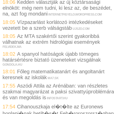
18:06
Kedden választják az új köztársasági
elnököt: még nem tudni, ki lesz az, de beszédet,
na, azt fog mondani
INTERNETFIGYELO.WORDPRESS.COM
18:05
Vízpazarlást korlátozó intézkedéseket
vezetett be a szerb válságstáb
UJSZO.COM
18:05
Az MTA szakértői szerint gyakoribbá
válhatnak az extrém hidrológiai események
FELVIDEK.MA
18:02
A spanyol hatóságok újabb tömeges
határsértésre biztató üzeneteket vizsgálnak
GONDOLA.HU
18:01
Főleg matematikatanárt és angoltanárt
keresnek az iskolák
MA7.SK
17:55
Aszódi Attila az Arénában: van részletes
szakmai magyarázat a paksi szivattyúproblémára
és van megoldás is
INFOSTART.HU
17:54
Cihanouszkaja el�t�lte az Euronews
honlapj�nak betilt�s�t Feh�roroszorsz�gban