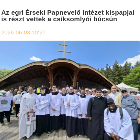
Az egri Érseki Papnevelő Intézet kispapjai
is részt vettek a csíksomlyói búcsún
2026-06-03 10:27