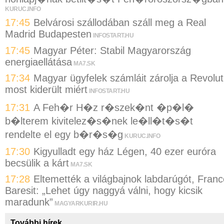
KURUC.INFO
17:45
Belvárosi szállodában száll meg a Real
Madrid Budapesten
INFOSTART.HU
17:45
Magyar Péter: Stabil Magyarország
energiaellátása
MA7.SK
17:34
Magyar ügyfelek számláit zárolja a Revolut
most kiderült miért
INFOSTART.HU
17:31
A Feh�r H�z r�szek�nt �p�l�
b�lterem kivitelez�s�nek le�ll�t�s�t
rendelte el egy b�r�s�g
KURUC.INFO
17:30
Kigyulladt egy ház Légen, 40 ezer euróra
becsülik a kárt
MA7.SK
17:28
Eltemették a világbajnok labdarúgót, Franc
Baresit: „Lehet úgy naggyá válni, hogy kicsik
maradunk”
MAGYARKURIR.HU
További hírek