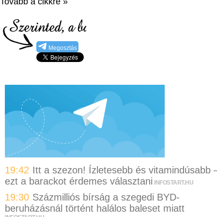
Tovább a cikkre »
Megosztás
19:42
Itt a szezon! Ízletesebb és vitamindúsabb 
ezt a barackot érdemes választani
INFOSTART.HU
19:30
Százmilliós bírság a szegedi BYD-
beruházásnál történt halálos baleset miatt