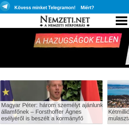
Kövess minket Telegramon!
Miért?
Magyar Péter: három személyt ajánlunk
államfőnek – Forsthoffer Ágnes
Kétmilli
esélyéről is beszélt a kormányfő
mulaszt