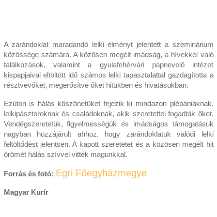
A zarándoklat maradandó lelki élményt jelentett a szeminárium
közössége számára. A közösen megélt imádság, a hívekkel való
találkozások, valamint a gyulafehérvári papnevelő intézet
kispapjaival eltöltött idő számos lelki tapasztalattal gazdagította a
résztvevőket, megerősítve őket hitükben és hivatásukban.
Ezúton is hálás köszönetüket fejezik ki mindazon plébániáknak,
lelkipásztoroknak és családoknak, akik szeretettel fogadták őket.
Vendégszeretetük, figyelmességük és imádságos támogatásuk
nagyban hozzájárult ahhoz, hogy zarándoklatuk valódi lelki
feltöltődést jelentsen. A kapott szeretetet és a közösen megélt hit
örömét hálás szívvel vitték magunkkal.
Egri Főegyházmegye
Forrás és fotó:
Magyar Kurír