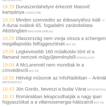
INFOSTART.HU
19:29
Dunaszerdahelyre érkezett Matovič
kampánya
UJSZO.COM
19:29
Minden szenvedés az édesanyához kiált –
A dunai svábok 65. fogadalmi zarándoklata
Altöttingben
MAGYARKURIR.HU
19:25
Olaszország nem vonja vissza a schengen
megállapodás felfüggesztését
MA7.SK
19:05
Legkevesebb 160 műalkotás tűnt el a
flamand nemzeti műgyűjteményből
GONDOLA.HU
19:04
A McLarennél nem mondtak le a
címvédésről
MA7.SK
18:55
Hétvégi műsorok az InfoRádióban – Aréná
INFOSTART.HU
18:43
Jön Gordo, beveszi a budai Várat
INFOSTART.H
18:43
Romániában lekapcsolhatják a nagy ipari
fogyasztókat a a villamosenergia-hálózatról
MA7.SK