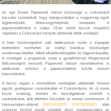
Az egri Érseki Papnevelő Intézet közössége a csíksomlyói
búcsúba zarándokolt, hogy bekapcsolódjon a magyarság egyik
legjelentősebb Mária-kegyhelyének ünnepébe. A
papnövendékeket a május 23-án tartott búcsút megelőző
napokban a Csíksomlyó környéki plébániák látták vendégül.
A helyi közösségekkel való találkozások során a kispapok
betekintést nyerhettek az erdélyi katolikus közösségek
mindennapi életébe, hitbeli elkötelezettségébe és hagyományaiba.
A vendégek a programok során a gyulafehérvári Megtestesült
Bölcsességről nevezett Papnevelő Intézet növendékeivel is
találkoztak, erősítve a papnövendékek közötti testvéri
kapcsolatokat.
A búcsú napján a növendékek vendéglátó plébániáik híveivel
együtt, gyalogosan zarándokoltak el Csíksomlyóra. Az út során
közös imádság, éneklés és beszélgetések kísérték a
zarándokokat, akik lélekben készültek az ünnepi szentmisére. A
bemutatott szentmisén
Hármashalom-oltárnál
több
százezer hívővel együtt vehettek részt, megtapasztalva az