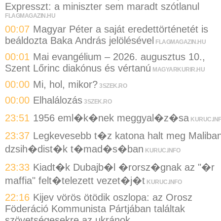
Expresszt: a miniszter sem maradt szótlanul
FLAGMAGAZIN.HU
00:07
Magyar Péter a saját eredettörténetét is
beáldozta Baka András jelölésével
FLAGMAGAZIN.HU
00:01
Mai evangélium – 2026. augusztus 10.,
Szent Lőrinc diakónus és vértanú
MAGYARKURIR.HU
00:00
Mi, hol, mikor?
3SZEK.RO
00:00
Elhalálozás
3SZEK.RO
23:51
1956 eml�k�nek meggyal�z�sa
KURUC.IN
23:37
Legkevesebb t�z katona halt meg Maliba
dzsih�dist�k t�mad�s�ban
KURUC.INFO
23:33
Kiadt�k Dubajb�l �rorsz�gnak az "�r
maffia" felt�telezett vezet�j�t
KURUC.INFO
22:16
Kijev vörös ötödik oszlopa: az Orosz
Föderáció Kommunista Pártjában találtak
szövetségesekre az ukránok