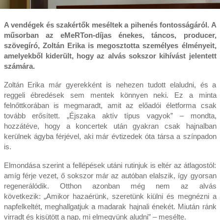
A
vendégek és szakértők meséltek a pihenés fontosságáról. A
műsorban az eMeRTon-díjas énekes, táncos, producer,
szövegíró, Zoltán Erika is megosztotta személyes élményeit,
amelyekből kiderült, hogy az alvás sokszor kihívást jelentett
számára.
Zoltán Erika már gyerekként is nehezen tudott elaludni, és a
reggeli ébredések sem mentek könnyen neki. Ez a minta
felnőttkorában is megmaradt, amit az előadói életforma csak
tovább erősített. „Éjszaka aktív típus vagyok” – mondta,
hozzátéve, hogy a koncertek után gyakran csak hajnalban
kerülnek ágyba férjével, aki már évtizedek óta társa a színpadon
is.
Elmondása szerint a fellépések utáni rutinjuk is eltér az átlagostól:
amíg férje vezet, ő sokszor már az autóban elalszik, így gyorsan
regenerálódik. Otthon azonban még nem az alvás
következik: „Amikor hazaérünk, szeretünk kiülni és megnézni a
napfelkeltét, meghallgatjuk a madarak hajnali énekét. Miután ránk
virradt és kisütött a nap, mi elmegyünk aludni” – mesélte.