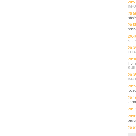
20:5
INFO
20:5
hős
20:5
robb
20:4
kata
20:3
TUD
20:3
Horm
KUR
20:3
INFO
20:2
locso
20:1
kor
20:1
20:0
brut
20:0