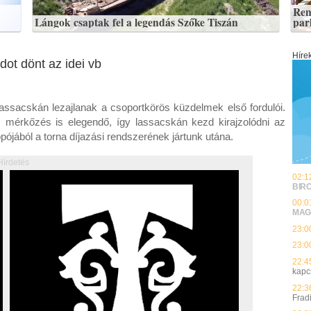
Ren
Lángok csaptak fel a legendás Szőke Tiszán
par
Híre
dot dönt az idei vb
lassacskán lezajlanak a csoportkörös küzdelmek első fordulói.
 mérkőzés is elegendő, így lassacskán kezd kirajzolódni az
ából a torna díjazási rendszerének jártunk utána.
Hírdetés
02:1
BIR
00:0
MAG
23:0
23:0
22:4
kapc
22:3
Frad