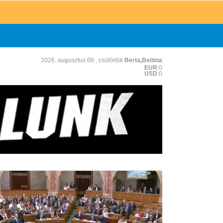
2026. augusztus 06., csütörtök
Berta,Bettina
EUR
:0
USD
:0