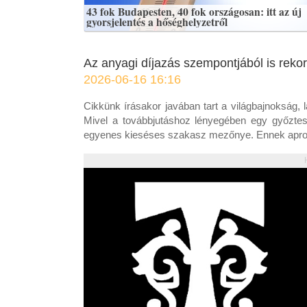
43 fok Budapesten, 40 fok országosan: itt az új
gyorsjelentés a hőséghelyzetről
Az anyagi díjazás szempontjából is rekor
2026-06-16 16:16
Cikkünk írásakor javában tart a világbajnokság, 
Mivel a továbbjutáshoz lényegében egy győztes
egyenes kieséses szakasz mezőnye. Ennek apropój