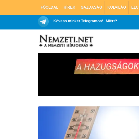
FŐOLDAL
HÍREK
GAZDASÁG
KÜLVILÁG
ELC
Kövess minket Telegramon!
Miért?