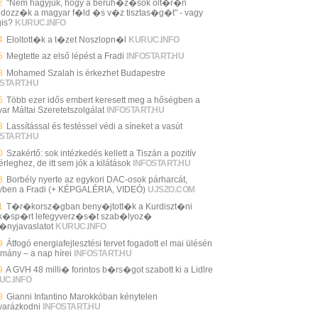
2
"Nem hagyjuk, hogy a beruh�z�sok olt�r�n
ldozz�k a magyar f�ld �s v�z tisztas�g�t" - vagy
is?
KURUC.INFO
4
Eloltott�k a t�zet Noszlopn�l
KURUC.INFO
5
Megtette az első lépést a Fradi
INFOSTART.HU
8
Mohamed Szalah is érkezhet Budapestre
START.HU
5
Több ezer idős embert keresett meg a hőségben a
ar Máltai Szeretetszolgálat
INFOSTART.HU
3
Lassítással és festéssel védi a síneket a vasút
START.HU
0
Szakértő: sok intézkedés kellett a Tiszán a pozitív
rleghez, de itt sem jók a kilátások
INFOSTART.HU
8
Borbély nyerte az egykori DAC-osok párharcát,
yben a Fradi (+ KÉPGALÉRIA, VIDEÓ)
UJSZO.COM
1
T�r�korsz�gban beny�jtott�k a Kurdiszt�ni
�sp�rt lefegyverz�s�t szab�lyoz�
�nyjavaslatot
KURUC.INFO
9
Átfogó energiafejlesztési tervet fogadott el mai ülésén
rmány – a nap hírei
INFOSTART.HU
9
A GVH 48 milli� forintos b�rs�got szabott ki a Lidlre
UC.INFO
8
Gianni Infantino Marokkóban kénytelen
arázkodni
INFOSTART.HU