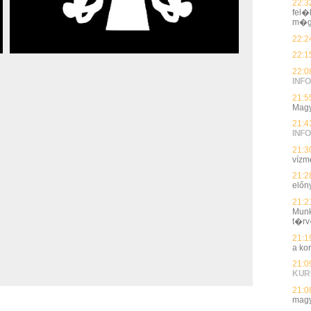
22:3
fel�
m�g
22:2
22:1
22:0
INFO
21:5
Magy
21:4
INFO
21:3
vízmé
21:2
előn
21:2
Munk
t�rv
21:1
a ko
21:0
KUR
21:0
magy