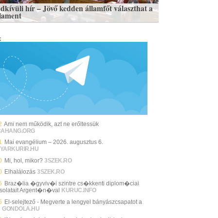
dkívüli hír – Jövő kedden államfőt választhat a
lament
k
2
Ami nem működik, azt ne erőltessük
CAHANG.ORG
1
Mai evangélium – 2026. augusztus 6.
YARKURIR.HU
0
Mi, hol, mikor?
3SZEK.RO
0
Elhalálozás
3SZEK.RO
5
Braz�lia �gyviv�i szintre cs�kkenti diplom�ciai
solatait Argent�n�val
KURUC.INFO
6
El-selejtező - Megverte a lengyel bányászcsapatot a
i
GONDOLA.HU