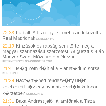
22:38
Futball: A Fradi győzelmet ajándékozott a
Real Madridnak
GONDOLA.HU
22:19
Kínzások és rabság sem törte meg a
magyar származású szerzetest: Augusztus 8-án
Magyar Szent Mózesre emlékezünk
INTERNETFIGYELO.WORDPRESS.COM
21:41
M�g nem d�lt el a Planet�rium sorsa
KURUC.INFO
21:38
Hadt�rt�neti rendezv�ny ut�n
keletkezett t�z egy nyugat-felvid�ki katonai
k�rzetben
KURUC.INFO
21:31
Baka Andrást jelöli államfőnek a Tisza