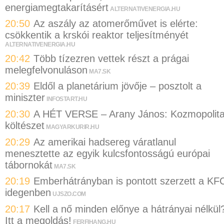
energiamegtakarításért
ALTERNATIVENERGIA.HU
20:50
Az aszály az atomerőművet is elérte:
csökkentik a krskói reaktor teljesítményét
ALTERNATIVENERGIA.HU
20:42
Több tízezren vettek részt a prágai
melegfelvonuláson
MA7.SK
20:39
Eldől a planetárium jövője – posztolt a
miniszter
INFOSTART.HU
20:30
A HÉT VERSE – Arany János: Kozmopolit
költészet
MAGYARKURIR.HU
20:29
Az amerikai hadsereg váratlanul
menesztette az egyik kulcsfontosságú európai
tábornokát
MA7.SK
20:19
Emberhátrányban is pontott szerzett a KF
idegenben
UJSZO.COM
20:17
Kell a nő minden előnye a hátrányai nélkül
Itt a megoldás!
FERFIHANG.HU