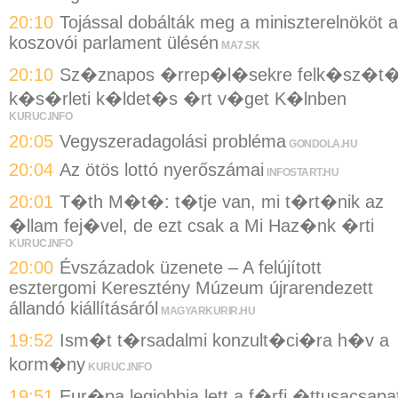
20:10
Tojással dobálták meg a miniszterelnököt a
koszovói parlament ülésén
MA7.SK
20:10
Sz�znapos �rrep�l�sekre felk�sz�t
k�s�rleti k�ldet�s �rt v�get K�lnben
KURUC.INFO
20:05
Vegyszeradagolási probléma
GONDOLA.HU
20:04
Az ötös lottó nyerőszámai
INFOSTART.HU
20:01
T�th M�t�: t�tje van, mi t�rt�nik az
�llam fej�vel, de ezt csak a Mi Haz�nk �rti
KURUC.INFO
20:00
Évszázadok üzenete – A felújított
esztergomi Keresztény Múzeum újrarendezett
állandó kiállításáról
MAGYARKURIR.HU
19:52
Ism�t t�rsadalmi konzult�ci�ra h�v a
korm�ny
KURUC.INFO
19:51
Eur�pa legjobbja lett a f�rfi �ttusacsapa