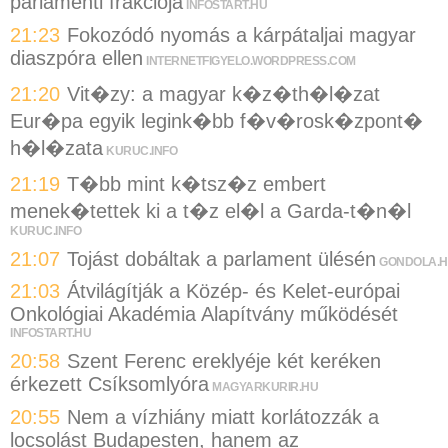
parlamenti frakciója
INFOSTART.HU
21:23
Fokozódó nyomás a kárpátaljai magyar
diaszpóra ellen
INTERNETFIGYELO.WORDPRESS.COM
21:20
Vit�zy: a magyar k�z�th�l�zat
Eur�pa egyik legink�bb f�v�rosk�zpont�
h�l�zata
KURUC.INFO
21:19
T�bb mint k�tsz�z embert
menek�tettek ki a t�z el�l a Garda-t�n�l
KURUC.INFO
21:07
Tojást dobáltak a parlament ülésén
GONDOLA.
21:03
Átvilágítják a Közép- és Kelet-európai
Onkológiai Akadémia Alapítvány működését
INFOSTART.HU
20:58
Szent Ferenc ereklyéje két keréken
érkezett Csíksomlyóra
MAGYARKURIR.HU
20:55
Nem a vízhiány miatt korlátozzák a
locsolást Budapesten, hanem az