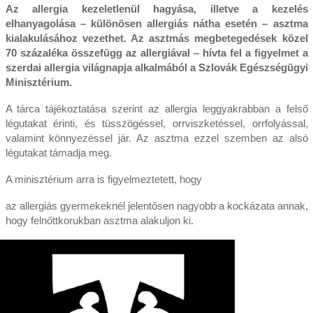
Az allergia kezeletlenül hagyása, illetve a kezelés
elhanyagolása – különösen allergiás nátha esetén – asztma
kialakulásához vezethet. Az asztmás megbetegedések közel
70 százaléka összefügg az allergiával – hívta fel a figyelmet a
szerdai allergia világnapja alkalmából a Szlovák Egészségügyi
Minisztérium.
A tárca tájékoztatása szerint az allergia leggyakrabban a felső
légutakat érinti, és tüsszögéssel, orrviszketéssel, orrfolyással,
valamint könnyezéssel jár. Az asztma ezzel szemben az alsó
légutakat támadja meg.
A minisztérium arra is figyelmeztetett, hogy
az allergiás gyermekeknél jelentősen nagyobb a kockázata annak,
hogy felnőttkorukban asztma alakuljon ki.