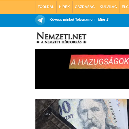
FŐOLDAL
HÍREK
GAZDASÁG
KÜLVILÁG
ELC
Kövess minket Telegramon!
Miért?