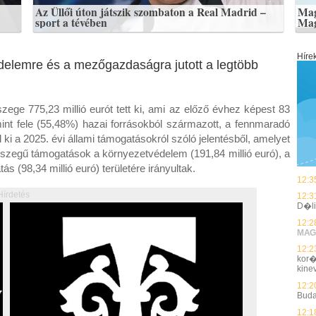
Az Üllői úton játszik szombaton a Real Madrid –
Mag
sport a tévében
Mag
Híre
delemre és a mezőgazdaságra jutott a legtöbb
zege 775,23 millió eurót tett ki, ami az előző évhez képest 83
mint fele (55,48%) hazai forrásokból származott, a fennmaradó
l ki a 2025. évi állami támogatásokról szóló jelentésből, amelyet
szegű támogatások a környezetvédelem (191,84 millió euró), a
s (98,34 millió euró) területére irányultak.
12:3
Hírdetés
12:3
D�li
12:2
MAG
12:2
kor�
kin
12:2
Buda
12:1