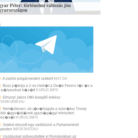
yar Péter: történelmi változás jön
yarországon
k
5
A zselízi polgármesteri székért
MA7.SK
1
Busz p�tolja a 2-es metr�t a De�k Ferenc t�r �s a
 p�lyaudvar k�z�tt
KURUC.INFO
8
Elhunyt Jakos Ottó kisegítő lelkész
YARKURIR.HU
3
Neh�zkesen, de j�v�hagyta a szen�tus Trump
bbi �gyv�dj�nek igazs�g�gyi miniszteri
evez�s�t
KURUC.INFO
0
Sokkot okozott egy vaddisznó a Parlamentnél
pesten
INFOSTART.HU
8
Uszályokat süllyesztettek el Romániában az