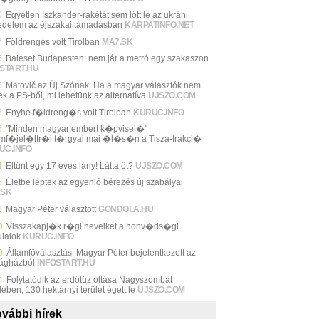
0
Egyetlen Iszkander-rakétát sem lőtt le az ukrán
édelem az éjszakai támadásban
KARPATINFO.NET
7
Földrengés volt Tirolban
MA7.SK
6
Baleset Budapesten: nem jár a metró egy szakaszon
START.HU
8
Matovič az Új Szónak: Ha a magyar választók nem
k a PS-ből, mi lehetünk az alternatíva
UJSZO.COM
6
Enyhe f�ldreng�s volt Tirolban
KURUC.INFO
5
"Minden magyar embert k�pvisel�"
mf�jel�ltr�l t�rgyal mai �l�s�n a Tisza-frakci�
UC.INFO
4
Eltűnt egy 17 éves lány! Látta őt?
UJSZO.COM
5
Életbe léptek az egyenlő bérezés új szabályai
.SK
2
Magyar Péter választott
GONDOLA.HU
0
Visszakapj�k r�gi neveiket a honv�ds�gi
ulatok
KURUC.INFO
9
Államfőválasztás: Magyar Péter bejelentkezett az
ágházból
INFOSTART.HU
4
Folytatódik az erdőtűz oltása Nagyszombat
ében, 130 hektárnyi terület égett le
UJSZO.COM
vábbi hírek