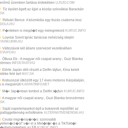
erőmű üzemben tartása érdekében
UJSZO.COM
2
Tíz épület égett az éjjel a közép-szlovákiai Barackán
.SK
7
Rétvári Bence: A közmédia egy tiszás csatorna lesz
DOLA.HU
2
P�nteken is megd�lt egy melegrekord
KURUC.INFO
0
Loyolai Szent Ignác tanácsai nehézség idején
YARKURIR.HU
9
Változások két állami szervezet vezetésében
START.HU
1
Öttusa Eb - A magyar női csapat arany-, Guzi Blanka
zérmes
INFOSTART.HU
0
Elérte Japán déli részét a Delfin tájfun, Kína keleti
idéke felé tart
MA7.SK
9
Kisbusszal ütközött egy 17 éves motoros Kárpátalján,
a is megsérült
KARPATINFO.NET
7
M�r Jap�nban tombol a Delfin t�jfun
KURUC.INFO
3
A magyar női csapat arany-, Guzi Blanka bronzérmes
.SK
4
Saját napelemparkot épít a bukaresti repülőtér az
giafüggetlenség erősítésére
ALTERNATIVENERGIA.HU
3
Ceutai migr�nsj�r�s: szorosabb
yellen�rz�st" v�r el a Met�t�l �s a TikTokt�l
�ghelyzetekben az EB
KURUC.INFO