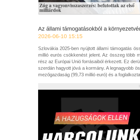
Zúg a vagyonvisszaszerzés: befutottak az első
milliárdok
Az állami támogatásokból a környezetvé
2026-06-10 15:15
Szlovákia 2025-ben nyújtott állami támogatás öss
millió eurós csökkenést jelent. Az összeg több 
rész az Európai Unió forrásaiból érkezett. Ez derü
szerdán hagyott jóvá a kormány. A legnagyobb ös
mezőgazdaság (99,73 millió euró) és a foglalkoztatá