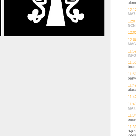
atom
12:1
MA7
12:0
GON
12:0
12:0
MAG
11:5
INFO
11:5
bron
11:5
partv
11:4
utas
11:4
11:4
MA7
11:3
ener
11:3
"t�n
v�ls