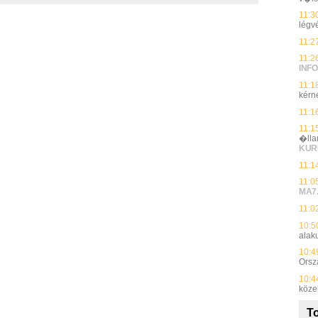
11:3
légv
11:2
11:2
INFO
11:1
kérne
11:1
11:1
�lla
KUR
11:1
11:0
MA7
11:0
10:5
alak
10:4
Orsz
10:4
közel
To