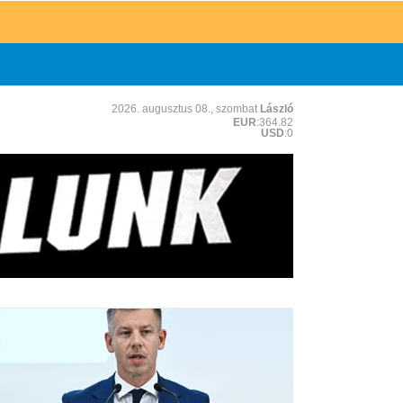
2026. augusztus 08., szombat
László
EUR
:364.82
USD
:0