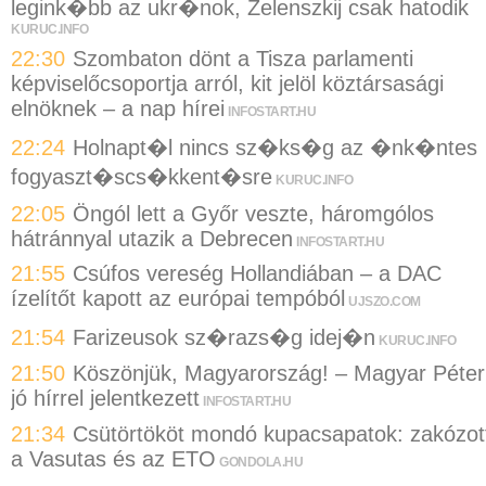
legink�bb az ukr�nok, Zelenszkij csak hatodik
KURUC.INFO
22:30
Szombaton dönt a Tisza parlamenti
képviselőcsoportja arról, kit jelöl köztársasági
elnöknek – a nap hírei
INFOSTART.HU
22:24
Holnapt�l nincs sz�ks�g az �nk�ntes
fogyaszt�scs�kkent�sre
KURUC.INFO
22:05
Öngól lett a Győr veszte, háromgólos
hátránnyal utazik a Debrecen
INFOSTART.HU
21:55
Csúfos vereség Hollandiában – a DAC
ízelítőt kapott az európai tempóból
UJSZO.COM
21:54
Farizeusok sz�razs�g idej�n
KURUC.INFO
21:50
Köszönjük, Magyarország! – Magyar Péter
jó hírrel jelentkezett
INFOSTART.HU
21:34
Csütörtököt mondó kupacsapatok: zakózot
a Vasutas és az ETO
GONDOLA.HU