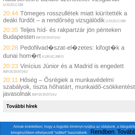
UJSZO.COM
20:44
Tömeges rosszullétek miatt kiürítették a
deáki fürdőt – a rendőrség vizsgálódik
UJSZO.COM
20:35
Teljes híd- és rakpartzár jön pénteken
Budapesten
INFOSTART.HU
20:28
Pedofilvad�szat-el�zetes: kifogt�k a
dunai hom�rt
KURUC.INFO
20:23
Vinícius Júnior és a Madrid is engedett
INFOSTART.HU
20:11
Hőség – Ősrégiek a munkavédelmi
szabályok, tiszta hőhatárt, munkaidő-csökkentést
javasolnak
INFOSTART.HU
További hírek
Annak érdekében, hogy a legjobb élményt nyújtsa az oldalunk, a látogatók
A fentiekkel együtt összesen
118 oldalt
szemlézünk.
Rendben
Tovább
böngészőiben elhelyezett "sütiket" használunk.
ten.itezmen@itezmen