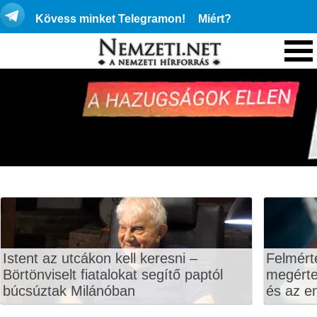
Kövess minket Telegramon!
Miért?
Istent az utcákon kell keresni –
Felmért
Börtönviselt fiatalokat segítő paptól
megértet
búcsúztak Milánóban
és az en