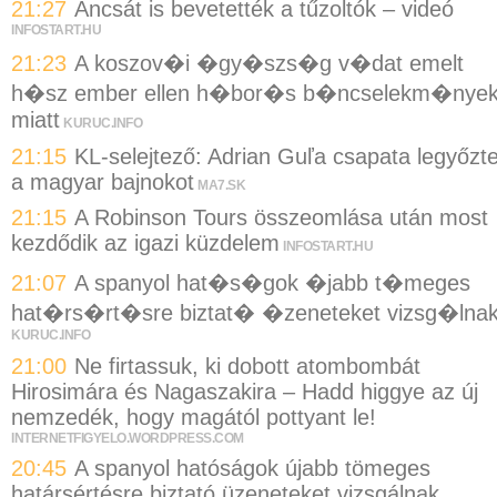
21:27
Ancsát is bevetették a tűzoltók – videó
INFOSTART.HU
21:23
A koszov�i �gy�szs�g v�dat emelt
h�sz ember ellen h�bor�s b�ncselekm�nye
miatt
KURUC.INFO
21:15
KL-selejtező: Adrian Guľa csapata legyőzt
a magyar bajnokot
MA7.SK
21:15
A Robinson Tours összeomlása után most
kezdődik az igazi küzdelem
INFOSTART.HU
21:07
A spanyol hat�s�gok �jabb t�meges
hat�rs�rt�sre biztat� �zeneteket vizsg�lna
KURUC.INFO
21:00
Ne firtassuk, ki dobott atombombát
Hirosimára és Nagaszakira – Hadd higgye az új
nemzedék, hogy magától pottyant le!
INTERNETFIGYELO.WORDPRESS.COM
20:45
A spanyol hatóságok újabb tömeges
határsértésre biztató üzeneteket vizsgálnak