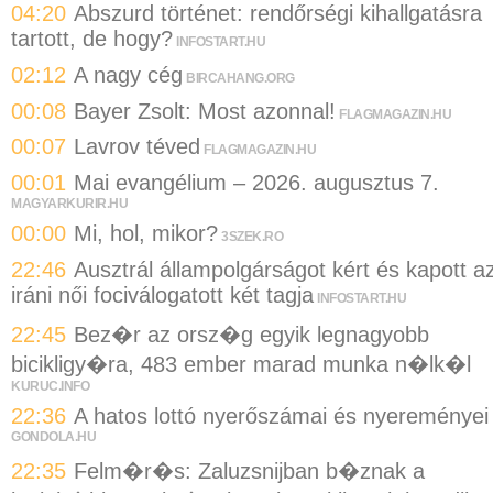
04:20
Abszurd történet: rendőrségi kihallgatásra
tartott, de hogy?
INFOSTART.HU
02:12
A nagy cég
BIRCAHANG.ORG
00:08
Bayer Zsolt: Most azonnal!
FLAGMAGAZIN.HU
00:07
Lavrov téved
FLAGMAGAZIN.HU
00:01
Mai evangélium – 2026. augusztus 7.
MAGYARKURIR.HU
00:00
Mi, hol, mikor?
3SZEK.RO
22:46
Ausztrál állampolgárságot kért és kapott a
iráni női fociválogatott két tagja
INFOSTART.HU
22:45
Bez�r az orsz�g egyik legnagyobb
bicikligy�ra, 483 ember marad munka n�lk�l
KURUC.INFO
22:36
A hatos lottó nyerőszámai és nyereményei
GONDOLA.HU
22:35
Felm�r�s: Zaluzsnijban b�znak a