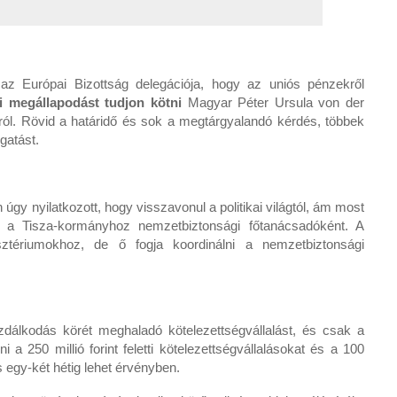
az Európai Bizottság delegációja, hogy az uniós pénzekről
ai megállapodást tudjon kötni
Magyar Péter Ursula von der
ról. Rövid a határidő és sok a megtárgyalandó kérdés, többek
gatást.
úgy nyilatkozott, hogy visszavonul a politikai világtól, ám most
ik a Tisza-kormányhoz nemzetbiztonsági főtanácsadóként. A
sztériumokhoz, de ő fogja koordinálni a nemzetbiztonsági
dálkodás körét meghaladó kötelezettségvállalást, és csak a
i a 250 millió forint feletti kötelezettségvállalásokat és a 100
és egy-két hétig lehet érvényben.