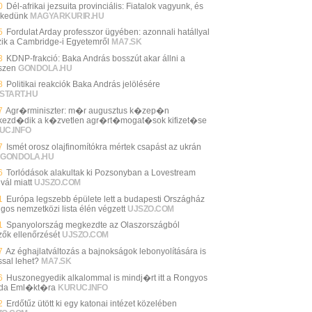
0
Dél-afrikai jezsuita provinciális: Fiatalok vagyunk, és
kedünk
MAGYARKURIR.HU
5
Fordulat Arday professzor ügyében: azonnali hatállyal
zik a Cambridge-i Egyetemről
MA7.SK
3
KDNP-frakció: Baka András bosszút akar állni a
szen
GONDOLA.HU
8
Politikai reakciók Baka András jelölésére
START.HU
7
Agr�rminiszter: m�r augusztus k�zep�n
ezd�dik a k�zvetlen agr�rt�mogat�sok kifizet�se
UC.INFO
7
Ismét orosz olajfinomítókra mértek csapást az ukrán
GONDOLA.HU
6
Torlódások alakultak ki Pozsonyban a Lovestream
ivál miatt
UJSZO.COM
1
Európa legszebb épülete lett a budapesti Országház
ngos nemzetközi lista élén végzett
UJSZO.COM
1
Spanyolország megkezdte az Olaszországból
zők ellenőrzését
UJSZO.COM
7
Az éghajlatváltozás a bajnokságok lebonyolítására is
ssal lehet?
MA7.SK
6
Huszonegyedik alkalommal is mindj�rt itt a Rongyos
da Eml�kt�ra
KURUC.INFO
2
Erdőtűz ütött ki egy katonai intézet közelében