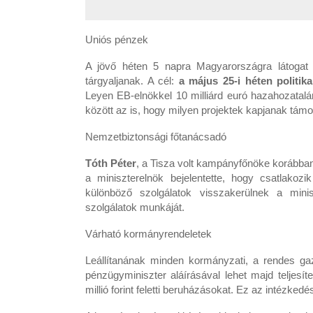
Uniós pénzek
A jövő héten 5 napra Magyarországra látogat 
tárgyaljanak. A cél:
a május 25-i héten politik
Leyen EB-elnökkel 10 milliárd euró hazahozatalá
között az is, hogy milyen projektek kapjanak támo
Nemzetbiztonsági főtanácsadó
Tóth Péter
, a Tisza volt kampányfőnöke korábban 
a miniszterelnök bejelentette, hogy csatlakoz
különböző szolgálatok visszakerülnek a mini
szolgálatok munkáját.
Várható kormányrendeletek
Leállítanának minden kormányzati, a rendes gaz
pénzügyminiszter aláírásával lehet majd teljesíten
millió forint feletti beruházásokat. Ez az intézked