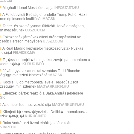
ZO.COM
2
Meghalt Lionel Messi édesapja
INFOSTART.HU
9
A Fellebbviteli Bíróság elrendelte Trump Fehér Ház-i
rme építésének leállítását
MA7.SK
3
Teher- és személyvonat ütközött Horvátországban,
en megsérültek
UJSZO.COM
6
Fokozhatják járművek elleni dróncsapásaikat az
z erők Herszon megyében
UJSZO.COM
3
A Real Madrid képviselői megkoszorúzták Puskás
c sírját
FELVIDEK.MA
8
Toj�ssal dob�lt�k meg a koszov�i parlamentben a
sztereln�k�t
KURUC.INFO
7
Jóváhagyta az amerikai szenátus Todd Blanche
ságügyi miniszteri kinevezését
MA7.SK
6
Kocsis Fülöp metropolita levele Hegedűs Zsolt
zségügyi miniszternek
MAGYARKURIR.HU
1
Ellenzéki pártok reakciója Baka András jelölésére
.SK
0
Az ember Istenhez vezető útja
MAGYARKURIR.HU
9
Kiterjedt t�z vesz�lyezteti a Delibl�ti-homokpuszta
sziszt�m�j�t
KURUC.INFO
4
Baka András ezt üzeni elnöki jelölése után
START.HU