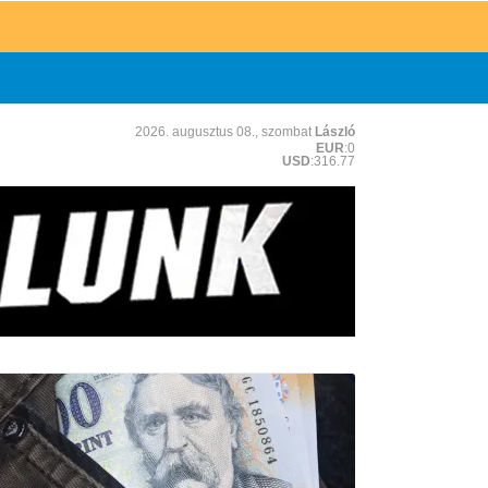
2026. augusztus 08., szombat
László
EUR
:0
USD
:316.77