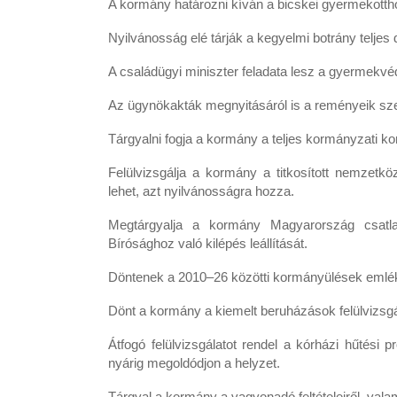
A kormány határozni kíván a bicskei gyermekotthon
Nyilvánosság elé tárják a kegyelmi botrány teljes 
A családügyi miniszter feladata lesz a gyermekvéd
Az ügynökakták megnyitásáról is a reményeik szeri
Tárgyalni fogja a kormány a teljes kormányzati k
Felülvizsgálja a kormány a titkosított nemzetkö
lehet, azt nyilvánosságra hozza.
Megtárgyalja a kormány Magyarország csatl
Bírósághoz való kilépés leállítását.
Döntenek a 2010–26 közötti kormányülések emlék
Dönt a kormány a kiemelt beruházások felülvizsgá
Átfogó felülvizsgálatot rendel a kórházi hűtési p
nyárig megoldódjon a helyzet.
Tárgyal a kormány a vagyonadó feltételeiről, valam