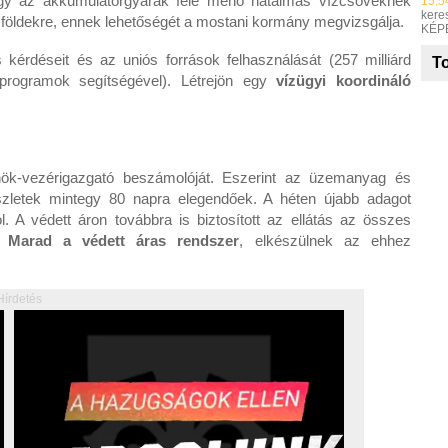
ogy az akkumulátorgyárak felé menő hatalmas vízcsöveknek
15:5
keres
 földekre, ennek lehetőségét a mostani kormány megvizsgálja.
KÉP
s kérdéseit és az uniós források felhasználását (257 milliárd
To
ós programok segítségével). Létrejön egy
vízügyi koordináló
nök-vezérigazgató beszámolóját. Eszerint az üzemanyag és
készletek mintegy 80 napra elegendőek. A héten újabb adagot
l. A védett áron továbbra is biztosított az ellátás az összes
.
Marad a védett áras rendszer
, elkészülnek az ehhez
Hírdetés