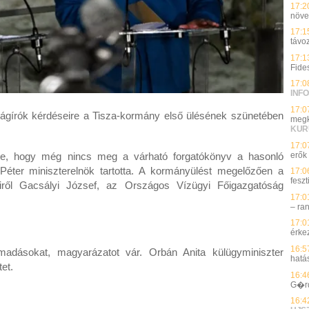
17:2
növe
17:1
távo
17:1
Fide
17:0
INFO
17:0
jságírók kérdéseire a Tisza-kormány első ülésének szünetében
megk
KUR
17:0
erők
te, hogy még nincs meg a várható forgatókönyv a hasonló
Péter miniszterelnök tartotta. A kormányülést megelőzően a
17:0
feszt
iről Gacsályi József, az Országos Vízügyi Főigazgatóság
17:0
– ra
17:0
érke
16:5
ámadásokat, magyarázatot vár. Orbán Anita külügyminiszter
hatá
et.
16:4
G�r
16:4