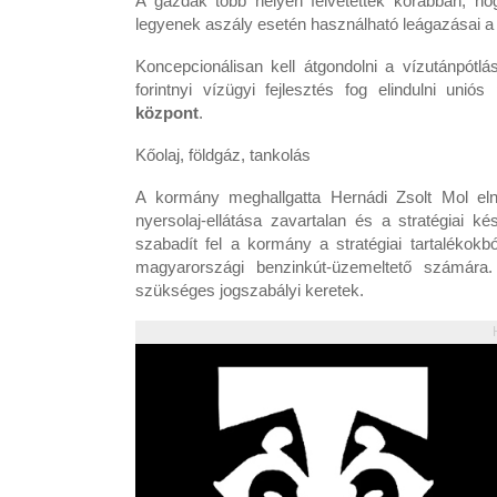
A gazdák több helyen felvetették korábban, h
legyenek aszály esetén használható leágazásai a
Koncepcionálisan kell átgondolni a vízutánpótlá
forintnyi vízügyi fejlesztés fog elindulni uni
központ
.
Kőolaj, földgáz, tankolás
A kormány meghallgatta Hernádi Zsolt Mol el
nyersolaj-ellátása zavartalan és a stratégiai 
szabadít fel a kormány a stratégiai tartalékokbó
magyarországi benzinkút-üzemeltető számára
szükséges jogszabályi keretek.