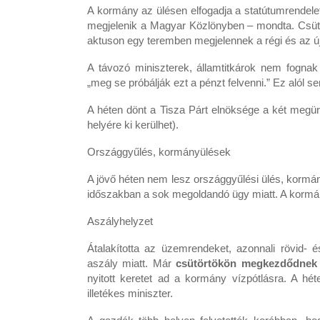
A kormány az ülésen elfogadja a statútumrendele
megjelenik a Magyar Közlönyben – mondta. Csütör
aktuson egy teremben megjelennek a régi és az új
A távozó miniszterek, államtitkárok nem fognak 
„meg se próbálják ezt a pénzt felvenni.” Ez alól se
A héten dönt a Tisza Párt elnöksége a két megür
helyére ki kerülhet).
Országgyűlés, kormányülések
A jövő héten nem lesz országgyűlési ülés, kormán
időszakban a sok megoldandó ügy miatt. A kormány
Aszályhelyzet
Átalakította az üzemrendeket, azonnali rövid- 
aszály miatt. Már
csütörtökön megkezdődnek 
nyitott keretet ad a kormány vízpótlásra. A hé
illetékes miniszter.