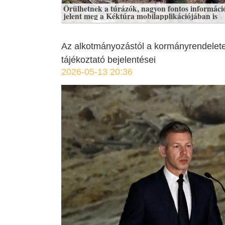
Örülhetnek a túrázók, nagyon fontos informáci
jelent meg a Kéktúra mobilapplikációjában is
Az alkotmányozástól a kormányrendeletek
tájékoztató bejelentései
2026-05-13 20:36