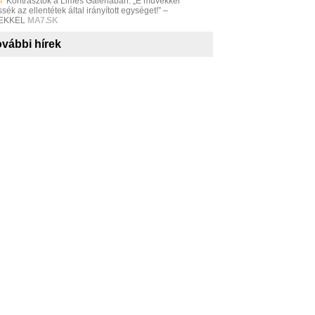
4
Kontrasztok a Limes Galériában: „E művekkel
sék az ellentétek által irányított egységet!” –
EKKEL
MA7.SK
vábbi hírek