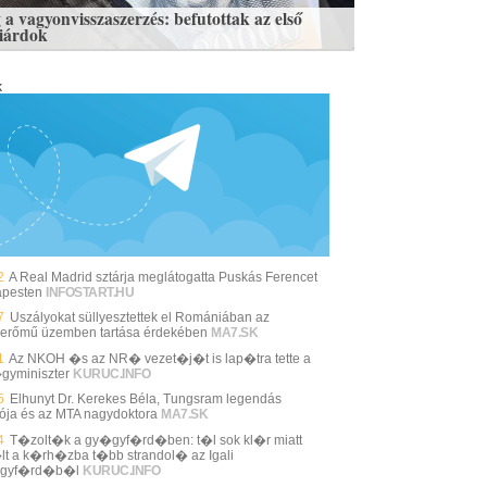
 a vagyonvisszaszerzés: befutottak az első
liárdok
k
2
A Real Madrid sztárja meglátogatta Puskás Ferencet
pesten
INFOSTART.HU
7
Uszályokat süllyesztettek el Romániában az
erőmű üzemben tartása érdekében
MA7.SK
1
Az NKOH �s az NR� vezet�j�t is lap�tra tette a
gyminiszter
KURUC.INFO
5
Elhunyt Dr. Kerekes Béla, Tungsram legendás
tója és az MTA nagydoktora
MA7.SK
4
T�zolt�k a gy�gyf�rd�ben: t�l sok kl�r miatt
lt a k�rh�zba t�bb strandol� az Igali
gyf�rd�b�l
KURUC.INFO