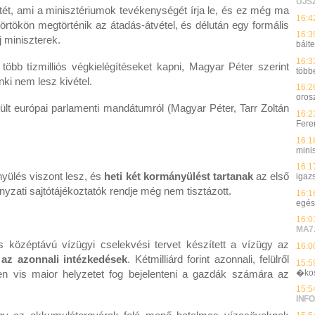
UJS
tét, ami a minisztériumok tevékenységét írja le, és ez még ma
16:4
tökön megtörténik az átadás-átvétel, és délután egy formális
16:3
 miniszterek.
bálte
16:3
több tízmilliós végkielégítéseket kapni, Magyar Péter szerint
több
nki nem lesz kivétel.
16:2
oros
ült európai parlamenti mandátumról (Magyar Péter, Tarr Zoltán
16:2
Feren
16:1
mini
16:1
yülés viszont lesz, és
heti két kormányülést tartanak
az első
igaz
zati sajtótájékoztatók rendje még nem tisztázott.
16:1
egés
16:0
MA7
és középtávú vízügyi cselekvési tervet készített a vízügy az
16:0
az azonnali intézkedések
. Kétmilliárd forint azonnali, felülről
15:5
�ko
ten vis maior helyzetet fog bejelenteni a gazdák számára az
15:5
INFO