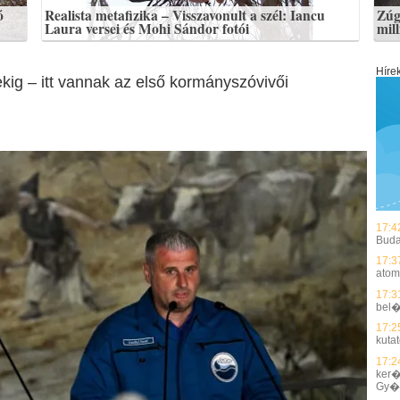
ó
Realista metafizika – Visszavonult a szél: Iancu
Zúg
Laura versei és Mohi Sándor fotói
mil
Híre
ig – itt vannak az első kormányszóvivői
17:4
Buda
17:3
atom
17:3
bel�
17:2
kuta
17:2
ker�
Gy�