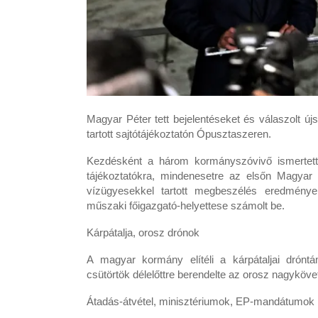
Magyar Péter tett bejelentéseket és válaszolt ú
tartott sajtótájékoztatón Ópusztaszeren.
Kezdésként a három kormányszóvivő ismertet
tájékoztatókra, mindenesetre az elsőn Magyar 
vízügyesekkel tartott megbeszélés eredménye
műszaki főigazgató-helyettese számolt be.
Kárpátalja, orosz drónok
A magyar kormány elítéli a kárpátaljai drónt
csütörtök délelőttre berendelte az orosz nagykövet
Átadás-átvétel, minisztériumok, EP-mandátumok