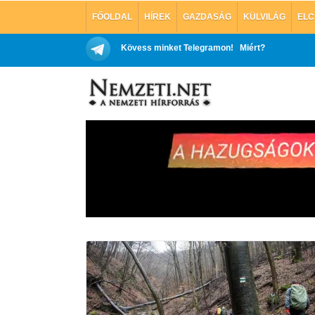
FŐOLDAL
HÍREK
GAZDASÁG
KÜLVILÁG
ELC
Kövess minket Telegramon!
Miért?