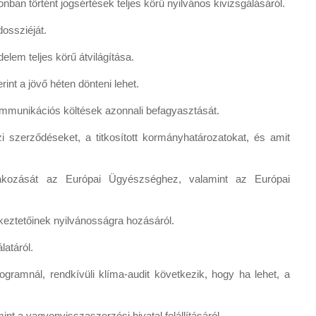
ban történt jogsértések teljes körű nyilvános kivizsgálásáról.
dossziéját.
elem teljes körű átvilágítása.
nt a jövő héten dönteni lehet.
ommunikációs költések azonnali befagyasztását.
zi szerződéseket, a titkosított kormányhatározatokat, és amit
akozását az Európai Ügyészséghez, valamint az Európai
eztetőinek nyilvánosságra hozásáról.
latáról.
rogramnál, rendkívüli klíma-audit következik, hogy ha lehet, a
int a vagyonvisszaszerzési hivatal felállításáról.