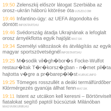
19:50
Zelenszkij először látogat Szerbiába az
orosz–ukrán háború kitörése óta
UJSZO.COM
19:46
Infantino-ügy: az UEFA átgondolta és
döntött
INFOSTART.HU
19:46
Svédország átadja Ukrajnának a lefoglalt
orosz árnyékflotta egyik hajóját
MA7.SK
19:34
Személyi változások és átvilágítás az egyi
magyar sportszövetségnél
INFOSTART.HU
19:25
M�sodik vil�gh�bor�s Focke-Wulfot
restaur�ltak T�r�korsz�gban - n�met pil�ta
hajtotta v�gre a pr�barep�l�st
KURUC.INFO
19:25
Tömeges rosszullét a deáki termálfürdőben
Klórmérgezés gyanúja állhat fenn
MA7.SK
19:11
Istent az utcákon kell keresni – Börtönvisel
fiatalokat segítő paptól búcsúztak Milánóban
MAGYARKURIR.HU