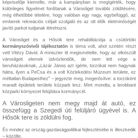
képviselője kiemelte, már a kampányban is megígérték, hogy
különleges figyelmet fordítanak a Városliget további zöldítésére,
még élhetőbbé tételére, hogy valóban egy nagy, egybefüggő, az
emberek rekreációs céljait szolgáló és az ott élők életminőségét
javító parkot tudjanak létrehozni.
A Városliget és a Hősök tere rehabilitációja a csütörtöki
kormányszóvivői tájékoztatón
is téma volt, ahol szintén részt
vett Vitézy Dávid. A miniszter itt megismételte, hogy az elkészült
városligeti elemek üdvözlendők, de nem lett vége a
beruházásoknak, „Lázár János azt ígérte, torzókat nem hagynak
hátra, ilyen a PeCsa és a volt Közlekedési Múzeum területe, ez
méltatlan Budapesthez” – jegyezte meg, megerősítve: a torzóként
maradt épületek területe közpark lesz. Mint mondta, a lerobbant
közparki környezet felújítása kormánycél.
A Városligeten nem megy majd át autó, ez
összefügg a Szegedi úti felüljáró ügyével is. A
Hősök tere is zöldülni fog.
És mindez az ország gazdaságpolitikai fejlesztésébe is illeszkedik
– közölte.