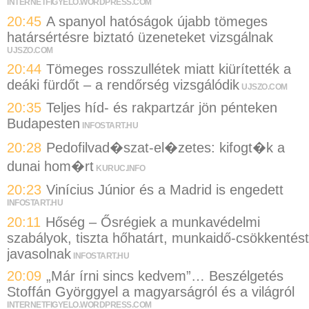
INTERNETFIGYELO.WORDPRESS.COM
20:45
A spanyol hatóságok újabb tömeges
határsértésre biztató üzeneteket vizsgálnak
UJSZO.COM
20:44
Tömeges rosszullétek miatt kiürítették a
deáki fürdőt – a rendőrség vizsgálódik
UJSZO.COM
20:35
Teljes híd- és rakpartzár jön pénteken
Budapesten
INFOSTART.HU
20:28
Pedofilvad�szat-el�zetes: kifogt�k a
dunai hom�rt
KURUC.INFO
20:23
Vinícius Júnior és a Madrid is engedett
INFOSTART.HU
20:11
Hőség – Ősrégiek a munkavédelmi
szabályok, tiszta hőhatárt, munkaidő-csökkentést
javasolnak
INFOSTART.HU
20:09
„Már írni sincs kedvem”… Beszélgetés
Stoffán Györggyel a magyarságról és a világról
INTERNETFIGYELO.WORDPRESS.COM