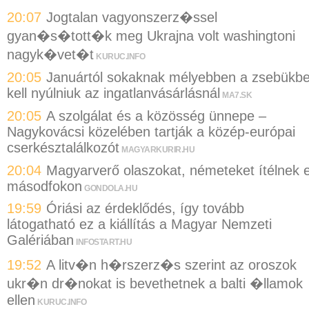
20:07
Jogtalan vagyonszerz�ssel
gyan�s�tott�k meg Ukrajna volt washingtoni
nagyk�vet�t
KURUC.INFO
20:05
Januártól sokaknak mélyebben a zsebükb
kell nyúlniuk az ingatlanvásárlásnál
MA7.SK
20:05
A szolgálat és a közösség ünnepe –
Nagykovácsi közelében tartják a közép-európai
cserkésztalálkozót
MAGYARKURIR.HU
20:04
Magyarverő olaszokat, németeket ítélnek e
másodfokon
GONDOLA.HU
19:59
Óriási az érdeklődés, így tovább
látogatható ez a kiállítás a Magyar Nemzeti
Galériában
INFOSTART.HU
19:52
A litv�n h�rszerz�s szerint az oroszok
ukr�n dr�nokat is bevethetnek a balti �llamok
ellen
KURUC.INFO