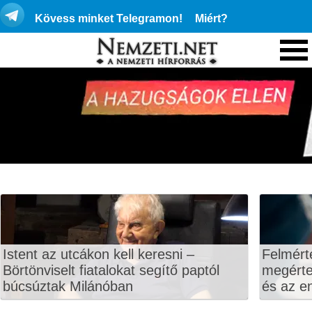
Kövess minket Telegramon!
Miért?
Istent az utcákon kell keresni –
Felmért
Börtönviselt fiatalokat segítő paptól
megértet
búcsúztak Milánóban
és az en