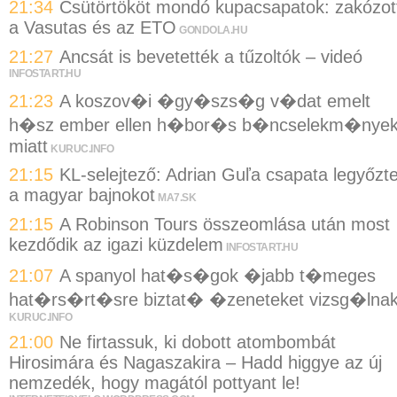
21:34
Csütörtököt mondó kupacsapatok: zakózot
a Vasutas és az ETO
GONDOLA.HU
21:27
Ancsát is bevetették a tűzoltók – videó
INFOSTART.HU
21:23
A koszov�i �gy�szs�g v�dat emelt
h�sz ember ellen h�bor�s b�ncselekm�nye
miatt
KURUC.INFO
21:15
KL-selejtező: Adrian Guľa csapata legyőzt
a magyar bajnokot
MA7.SK
21:15
A Robinson Tours összeomlása után most
kezdődik az igazi küzdelem
INFOSTART.HU
21:07
A spanyol hat�s�gok �jabb t�meges
hat�rs�rt�sre biztat� �zeneteket vizsg�lna
KURUC.INFO
21:00
Ne firtassuk, ki dobott atombombát
Hirosimára és Nagaszakira – Hadd higgye az új
nemzedék, hogy magától pottyant le!