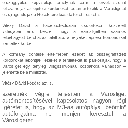
országgyűlési képviselője, amelynek során a tervek szerint
felszámolják az építési kordonokat, autómentesítik a Városligetet
és újragondolják a Hősök tere leaszfaltozott részét is.
Vitézy Dávid a Facebook-oldalán csütörtökön közzétett
videójában arról beszélt, hogy a Városligetben számos
félbehagyott beruházás található, amelyeket építési kordonokkal
kerítettek körbe.
A kormány döntése értelmében ezeket az összegraffitizett
kordonokat lebontják, ezeket a területeket is parkosítják, hogy a
Városliget egy tényleg világszínvonalú közparkká válhasson –
jelentette be a miniszter.
Vitézy Dávid közölte azt is,
szeretnék végre teljesíteni a Városliget
autómentesítésével kapcsolatos nagyon régi
ígéretet is, hogy az M3-as autópálya „beömlő”
autóforgalma ne menjen keresztül a
Városligeten.