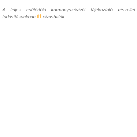
A teljes csütörtöki kormányszóvivői tájékoztató részeltei
itt
tudósításunkban
olvashatók.