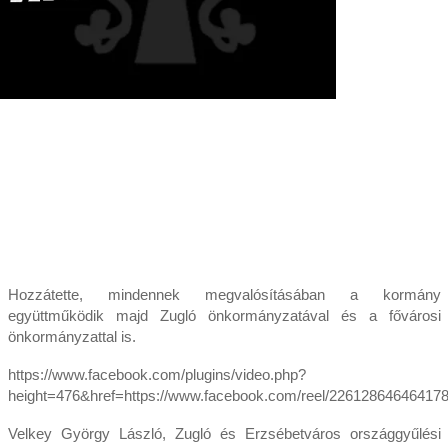
Hozzátette, mindennek megvalósításában a kormány
együttműködik majd Zugló önkormányzatával és a fővárosi
önkormányzattal is.
https://www.facebook.com/plugins/video.php?
height=476&href=https://www.facebook.com/reel/22612864646417
Velkey György László, Zugló és Erzsébetváros országgyűlési