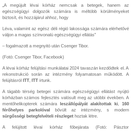
„A megújult lévai kórház nemcsak a betegek, hanem az
egészségügyi dolgozók számára is méltóbb körülményeket
biztosít, és hozzájárul ahhoz, hogy
Léva, valamint az egész déli régió lakossága számára elérhetővé
váljon a magas színvonalú egészségügyi ellátás”
– fogalmazott a megnyitó után Csenger Tibor.
(Fotó: Csenger Tibor, Facebook)
A lévai kórház felújítási munkálatai 2024 tavaszán kezdődtek el. A
rekonstrukció során az intézmény folyamatosan működött. A
felújításról
ITT
,
ITT
írtunk.
A tágabb térség betegei számára egészségügyi ellátást nyújtó
kórházban számos fejlesztés valósult meg az utóbbi években. A
mentőhelikopterek számára
leszállópályát alakítottak ki
,
160
férőhelyes parkolóval
bővült az intézmény, s modern
sürgősségi betegfelvételi részleget
hoztak létre.
A felújított lévai kórház főbejárata (Fotó: Pásztor