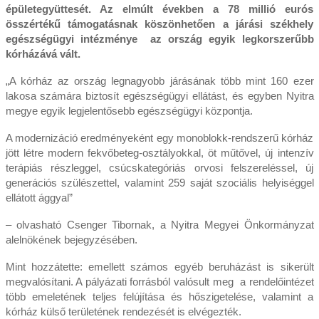
épületegyüttesét. Az elmúlt években a 78 millió eurós
összértékű támogatásnak köszönhetően a járási székhely
egészségügyi intézménye az ország egyik legkorszerűbb
kórházává vált.
„A kórház az ország legnagyobb járásának több mint 160 ezer
lakosa számára biztosít egészségügyi ellátást, és egyben Nyitra
megye egyik legjelentősebb egészségügyi központja.
A modernizáció eredményeként egy monoblokk-rendszerű kórház
jött létre modern fekvőbeteg-osztályokkal, öt műtővel, új intenzív
terápiás részleggel, csúcskategóriás orvosi felszereléssel, új
generációs szülészettel, valamint 259 saját szociális helyiséggel
ellátott ággyal”
– olvasható Csenger Tibornak, a Nyitra Megyei Önkormányzat
alelnökének bejegyzésében.
Mint hozzátette: emellett számos egyéb beruházást is sikerült
megvalósítani. A pályázati forrásból valósult meg a rendelőintézet
több emeletének teljes felújítása és hőszigetelése, valamint a
kórház külső területének rendezését is elvégezték.