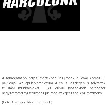
A támogatásból teljes mértékben felújították a lévai kórház C
pavilonját. Az épületkomplexum A és B részlegén is folytattak
felújítási munkálatokat. Az elmúlt időszakban ötvenezer
négyzetméternyi területen újult meg az egészségügyi intézmény.
(Fotó: Csenger Tibor, Facebook)