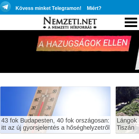
Kövess minket Telegramon!
Miért?
43 fok Budapesten, 40 fok országosan:
Lángok 
itt az új gyorsjelentés a hőséghelyzetről
Tiszán