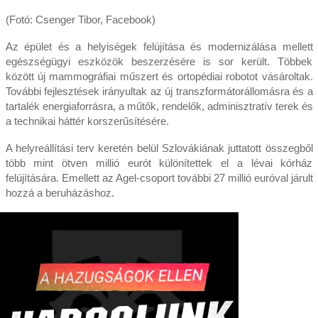
(Fotó: Csenger Tibor, Facebook)
Az épület és a helyiségek felújítása és modernizálása mellett
egészségügyi eszközök beszerzésére is sor került. Többek
között új mammográfiai műszert és ortopédiai robotot vásároltak.
További fejlesztések irányultak az új transzformátorállomásra és a
tartalék energiaforrásra, a műtők, rendelők, adminisztratív terek és
a technikai háttér korszerűsítésére.
A helyreállítási terv keretén belül Szlovákiának juttatott összegből
több mint ötven millió eurót különítettek el a lévai kórház
felújítására. Emellett az Agel-csoport további 27 millió euróval járult
hozzá a beruházáshoz.