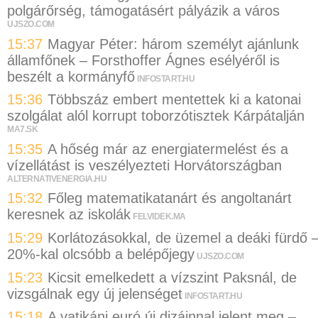
polgárőrség, támogatásért pályázik a város
UJSZO.COM
15:37
Magyar Péter: három személyt ajánlunk
államfőnek – Forsthoffer Ágnes esélyéről is
beszélt a kormányfő
INFOSTART.HU
15:36
Többszáz embert mentettek ki a katonai
szolgálat alól korrupt toborzótisztek Kárpátalján
MA7.SK
15:35
A hőség már az energiatermelést és a
vízellátást is veszélyezteti Horvátországban
ALTERNATIVENERGIA.HU
15:32
Főleg matematikatanárt és angoltanárt
keresnek az iskolák
FELVIDEK.MA
15:29
Korlátozásokkal, de üzemel a deáki fürdő 
20%-kal olcsóbb a belépőjegy
UJSZO.COM
15:23
Kicsit emelkedett a vízszint Paksnál, de
vizsgálnak egy új jelenséget
INFOSTART.HU
15:18
A vatikáni euró új dizájnnal jelent meg –