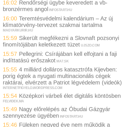
16:02
Rendőrségi ügybe keveredett a vb-
bronzérmes angol
INFOSTART.HU
16:00
Teremtésvédelmi kalendárium – Az új
klímatörvény-tervezet szakmai tartalma
MAGYARKURIR.HU
15:59
Sikerült megfékezni a Slovnaft pozsonyi
finomítójában keletkezett tüzet
UJSZO.COM
15:57
Pellegrini: Csírájában kell elfojtani a faji
indíttatású erőszakot
MA7.SK
15:55
4 milliárd dolláros katasztrófa Kijevben:
porig égtek a nyugati multinacionális cégek
raktárai, elvérzett a Patriot légvédelem (videók)
INTERNETFIGYELO.WORDPRESS.COM
15:54
Középkori várbeli élet digitális köntösben
FELVIDEK.MA
15:49
Nagy előrelépés az Óbudai Gázgyár
szennyezése ügyében
INFOSTART.HU
15:46
Füleken negyed éve nem működik a