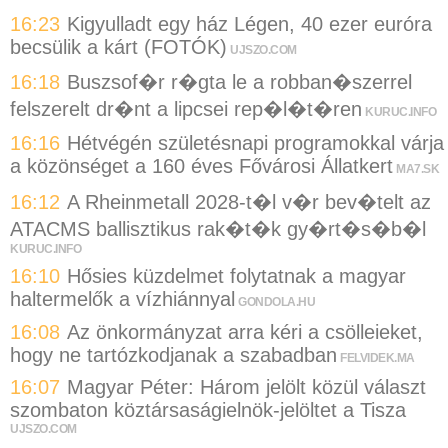
16:23
Kigyulladt egy ház Légen, 40 ezer euróra
becsülik a kárt (FOTÓK)
UJSZO.COM
16:18
Buszsof�r r�gta le a robban�szerrel
felszerelt dr�nt a lipcsei rep�l�t�ren
KURUC.INFO
16:16
Hétvégén születésnapi programokkal várja
a közönséget a 160 éves Fővárosi Állatkert
MA7.SK
16:12
A Rheinmetall 2028-t�l v�r bev�telt az
ATACMS ballisztikus rak�t�k gy�rt�s�b�l
KURUC.INFO
16:10
Hősies küzdelmet folytatnak a magyar
haltermelők a vízhiánnyal
GONDOLA.HU
16:08
Az önkormányzat arra kéri a csölleieket,
hogy ne tartózkodjanak a szabadban
FELVIDEK.MA
16:07
Magyar Péter: Három jelölt közül választ
szombaton köztársaságielnök-jelöltet a Tisza
UJSZO.COM