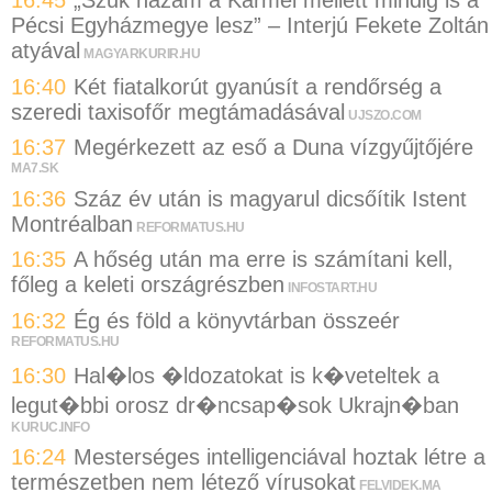
16:45
„Szűk hazám a Kármel mellett mindig is a
Pécsi Egyházmegye lesz” – Interjú Fekete Zoltán
atyával
MAGYARKURIR.HU
16:40
Két fiatalkorút gyanúsít a rendőrség a
szeredi taxisofőr megtámadásával
UJSZO.COM
16:37
Megérkezett az eső a Duna vízgyűjtőjére
MA7.SK
16:36
Száz év után is magyarul dicsőítik Istent
Montréalban
REFORMATUS.HU
16:35
A hőség után ma erre is számítani kell,
főleg a keleti országrészben
INFOSTART.HU
16:32
Ég és föld a könyvtárban összeér
REFORMATUS.HU
16:30
Hal�los �ldozatokat is k�veteltek a
legut�bbi orosz dr�ncsap�sok Ukrajn�ban
KURUC.INFO
16:24
Mesterséges intelligenciával hoztak létre a
természetben nem létező vírusokat
FELVIDEK.MA