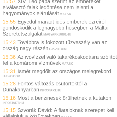
15:57
XIV. Leó pápa szerint az embereket
elválasztó falak ledöntése nem jelenti a
hagyományok elárulását
MA7.SK
15:55
Egyedül maradt idős emberek ezreiről
gondoskodik a legnagyobb hőségben a Máltai
Szeretetszolgálat
MAGYARKURIR.HU
15:43
Továbbra is fokozott tűzveszély van az
ország nagy részén
UJSZO.COM
15:36
Az ivóvízzel való takarékoskodásra szólítot
fel a komáromi vízművek
MA7.SK
15:31
Ismét megdőlt az országos melegrekord
UJSZO.COM
15:28
Fontos változás csütörtöktől a
Dunakanyarban
INFOSTART.HU
15:16
Most a benzinesek örülhetnek a kutakon
INFOSTART.HU
15:15
Szvorák Dávid: A fiataloknak szerepet kell
vállalniuk a közügyekben
MA7.SK