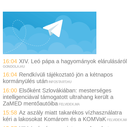
16:04
XIV. Leó pápa a hagyományok elárulásáról
GONDOLA.HU
16:04
Rendkívüli tájékoztató jön a kétnapos
kormányülés után
INFOSTART.HU
16:00
Elsőként Szlovákiában: mesterséges
intelligenciával támogatott ultrahang került a
ZaMED mentőautóiba
FELVIDEK.MA
15:58
Az aszály miatt takarékos vízhasználatra
kéri a lakosokat Komárom és a KOMVaK
FELVIDEK.M