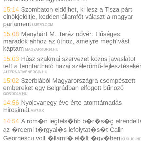
15:14
Szombaton eldőlhet, ki lesz a Tisza párt
elnökjelöltje, kedden államfőt választ a magyar
parlament
UJSZO.COM
15:08
Menyhárt M. Teréz nővér: Hűséges
maradok ahhoz az úthoz, amelyre meghívást
kaptam
MAGYARKURIR.HU
15:03
Húsz szakmai szervezet közös javaslatot
tett a fenntartható hazai szélerőmű-fejlesztésekér
ALTERNATIVENERGIA.HU
15:02
Szerbiából Magyarországra csempészett
embereket egy Belgrádban elfogott bűnöző
GONDOLA.HU
14:56
Nyolcvanegy éve érte atomtámadás
Hirosimát
MA7.SK
14:54
A rom�n legfels�bb b�r�s�g elrendelt
az �rdemi t�rgyal�s lefolytat�s�t Calin
Georgescu volt �llamf�jel�lt �gy�ben
KURUC.IN