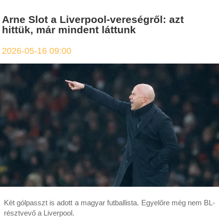
Arne Slot a Liverpool-vereségről: azt
hittük, már mindent láttunk
2026-05-16 09:00
Két gólpasszt is adott a magyar futballista. Egyelőre még nem BL-
résztvevő a Liverpool.