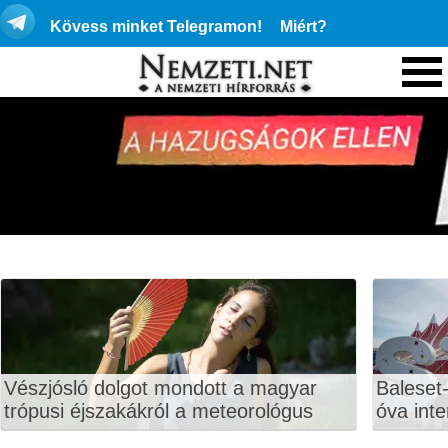
Kövess minket Telegramon!
Miért?
Vészjósló dolgot mondott a magyar
Baleset-
trópusi éjszakákról a meteorológus
óva inte