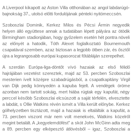
A Liverpool kikapott az Aston Villa otthonában az angol labdarúgó-
bajnokság 37., utolsó előtti fordulójának pénteki nyitómeccsén.
Szoboszlai Dominik, Kerkez Milos és Pécsi Ármin negyedik
helyen álló együttese annak a tudatában lépett pályára az ötödik
Birmingham stadionjában, hogy győzelem esetén hét pontra növeli
az előnyét a hatodik, Tóth Alexet foglalkoztató Bournemouth
csapatával szemben, azaz biztosan a legjobb ötben zár, és ősztől
újra a legrangosabb európai kupasorozat főtábláján szerepelhet.
A szerdán Európa-liga-döntőt vívó hazaiak az első félidő
hajrájában vezetést szereztek, majd az 53. percben Szoboszlai
mesterien ívelt középre szabadrúgásból, a csapatkapitány Virgil
van Dijk pedig könnyedén a kapuba fejelt. A vendégek öröme
azonban nem tartott sokáig, mert hiába rúgtak egy kapufát, négy
perccel később Szoboszlai elcsúszott a saját térfelén, elvesztette
a labdát, s Ollie Watkins révén ismét a Villa került előnybe. Kerkez
gólhelyzetben tisztázott, majd a hazaiak is eltalálták a kapufát, a
73. percben viszont már nem volt menekvés, Watkins közelről
megint betalált. A „kegyelemdöfést” a skót John McGinn adta meg
a 89. percben egy elképesztő átlövésből – igaz, Szoboszlai a