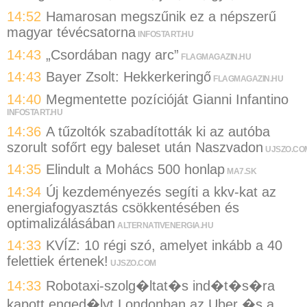
14:52
Hamarosan megszűnik ez a népszerű
magyar tévécsatorna
INFOSTART.HU
14:43
„Csordában nagy arc”
FLAGMAGAZIN.HU
14:43
Bayer Zsolt: Hekkerkeringő
FLAGMAGAZIN.HU
14:40
Megmentette pozícióját Gianni Infantino
INFOSTART.HU
14:36
A tűzoltók szabadították ki az autóba
szorult sofőrt egy baleset után Naszvadon
UJSZO.CO
14:35
Elindult a Mohács 500 honlap
MA7.SK
14:34
Új kezdeményezés segíti a kkv-kat az
energiafogyasztás csökkentésében és
optimalizálásában
ALTERNATIVENERGIA.HU
14:33
KVÍZ: 10 régi szó, amelyet inkább a 40
felettiek értenek!
UJSZO.COM
14:33
Robotaxi-szolg�ltat�s ind�t�s�ra
kapott enged�lyt Londonban az Uber �s a