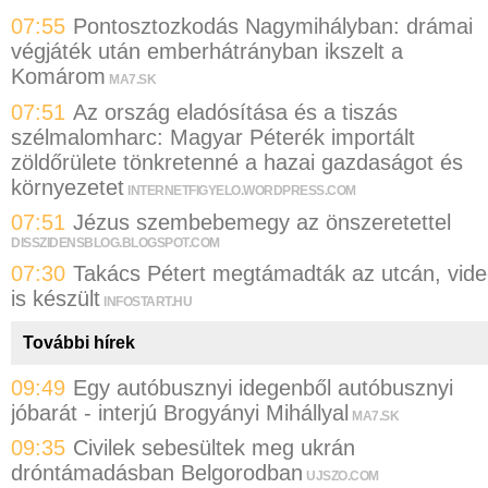
07:55
Pontosztozkodás Nagymihályban: drámai
végjáték után emberhátrányban ikszelt a
Komárom
MA7.SK
07:51
Az ország eladósítása és a tiszás
szélmalomharc: Magyar Péterék importált
zöldőrülete tönkretenné a hazai gazdaságot és
környezetet
INTERNETFIGYELO.WORDPRESS.COM
07:51
Jézus szembebemegy az önszeretettel
DISSZIDENSBLOG.BLOGSPOT.COM
07:30
Takács Pétert megtámadták az utcán, vid
is készült
INFOSTART.HU
További hírek
09:49
Egy autóbusznyi idegenből autóbusznyi
jóbarát - interjú Brogyányi Mihállyal
MA7.SK
09:35
Civilek sebesültek meg ukrán
dróntámadásban Belgorodban
UJSZO.COM