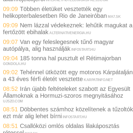
09:09
Többen életüket vesztették egy
helikopterbalesetben Rio de Janeiróban
MA7.SK
09:09
Nem lázzal védekeznek: lehűtik magukat a
fertőzött ebihalak
ALTERNATIVENERGIA.HU
09:07
Van egy feleslegesnek tűnő magyar
autópálya, alig használják
INFOSTART.HU
09:04
185 tonna hal pusztult el Rétimajorban
GONDOLA.HU
09:02
Tehénnel ütközött egy motoros Kárpátalján
a 43 éves férfi életét vesztette
KARPATINFO.NET
08:52
Irán újabb feltételeket szabott az Egyesült
Államoknak a Hormuzi-szoros megnyitásához
UJSZO.COM
08:51
Döbbentes számhoz közelítenek a tűzoltók
ezt már alig lehet bírni
INFOSTART.HU
08:51
Csallóközi omlós oldalas lilakáposztás
rétessel