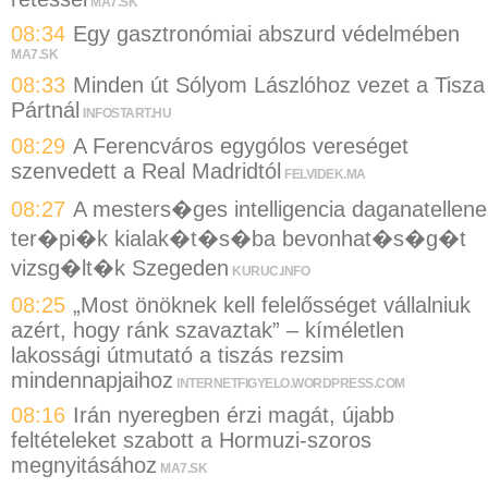
MA7.SK
08:34
Egy gasztronómiai abszurd védelmében
MA7.SK
08:33
Minden út Sólyom Lászlóhoz vezet a Tisza
Pártnál
INFOSTART.HU
08:29
A Ferencváros egygólos vereséget
szenvedett a Real Madridtól
FELVIDEK.MA
08:27
A mesters�ges intelligencia daganatellene
ter�pi�k kialak�t�s�ba bevonhat�s�g�t
vizsg�lt�k Szegeden
KURUC.INFO
08:25
„Most önöknek kell felelősséget vállalniuk
azért, hogy ránk szavaztak” – kíméletlen
lakossági útmutató a tiszás rezsim
mindennapjaihoz
INTERNETFIGYELO.WORDPRESS.COM
08:16
Irán nyeregben érzi magát, újabb
feltételeket szabott a Hormuzi-szoros
megnyitásához
MA7.SK