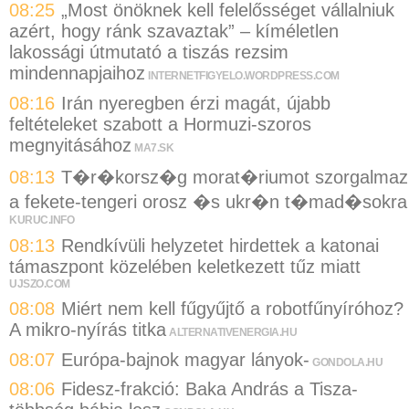
08:25
„Most önöknek kell felelősséget vállalniuk
azért, hogy ránk szavaztak” – kíméletlen
lakossági útmutató a tiszás rezsim
mindennapjaihoz
INTERNETFIGYELO.WORDPRESS.COM
08:16
Irán nyeregben érzi magát, újabb
feltételeket szabott a Hormuzi-szoros
megnyitásához
MA7.SK
08:13
T�r�korsz�g morat�riumot szorgalmaz
a fekete-tengeri orosz �s ukr�n t�mad�sokra
KURUC.INFO
08:13
Rendkívüli helyzetet hirdettek a katonai
támaszpont közelében keletkezett tűz miatt
UJSZO.COM
08:08
Miért nem kell fűgyűjtő a robotfűnyíróhoz?
A mikro-nyírás titka
ALTERNATIVENERGIA.HU
08:07
Európa-bajnok magyar lányok-
GONDOLA.HU
08:06
Fidesz-frakció: Baka András a Tisza-