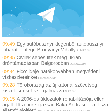
09:49
Egy autóbusznyi idegenből autóbusznyi
jóbarát - interjú Brogyányi Mihállyal
MA7.SK
09:35
Civilek sebesültek meg ukrán
dróntámadásban Belgorodban
UJSZO.COM
09:34
Fico: ideje hatékonyabban megvédeni
vízkészleteinket
FELVIDEK.MA
09:28
Törökország az új katonai szövetség
kiszélesítését szorgalmazza
MA7.SK
09:15
A 2006-os áldozatok rehabilitációja ellen
ágált: Itt a pőre igazság Baka Andrásról, a Tisza
államfőjelöltjéről
INTERNETFIGYELO.WORDPRESS.COM