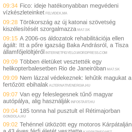
09:34
Fico: ideje hatékonyabban megvédeni
vízkészleteinket
FELVIDEK.MA
09:28
Törökország az új katonai szövetség
kiszélesítését szorgalmazza
MA7.SK
09:15
A 2006-os áldozatok rehabilitációja ellen
ágált: Itt a pőre igazság Baka Andrásról, a Tisza
államfőjelöltjéről
INTERNETFIGYELO.WORDPRESS.COM
09:09
Többen életüket vesztették egy
helikopterbalesetben Rio de Janeiróban
MA7.SK
09:09
Nem lázzal védekeznek: lehűtik magukat a
fertőzött ebihalak
ALTERNATIVENERGIA.HU
09:07
Van egy feleslegesnek tűnő magyar
autópálya, alig használják
INFOSTART.HU
09:04
185 tonna hal pusztult el Rétimajorban
GONDOLA.HU
09:02
Tehénnel ütközött egy motoros Kárpátalján
a 43 éves férfi életét vesztette