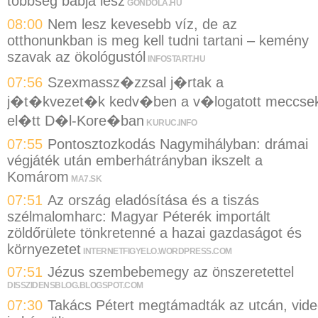
többség bábja lesz
GONDOLA.HU
08:00
Nem lesz kevesebb víz, de az
otthonunkban is meg kell tudni tartani – kemény
szavak az ökológustól
INFOSTART.HU
07:56
Szexmassz�zzsal j�rtak a
j�t�kvezet�k kedv�ben a v�logatott meccse
el�tt D�l-Kore�ban
KURUC.INFO
07:55
Pontosztozkodás Nagymihályban: drámai
végjáték után emberhátrányban ikszelt a
Komárom
MA7.SK
07:51
Az ország eladósítása és a tiszás
szélmalomharc: Magyar Péterék importált
zöldőrülete tönkretenné a hazai gazdaságot és
környezetet
INTERNETFIGYELO.WORDPRESS.COM
07:51
Jézus szembebemegy az önszeretettel
DISSZIDENSBLOG.BLOGSPOT.COM
07:30
Takács Pétert megtámadták az utcán, vid