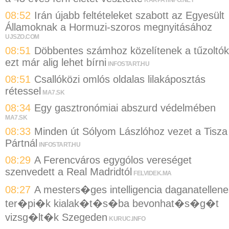
KARPATINFO.NET
08:52
Irán újabb feltételeket szabott az Egyesült
Államoknak a Hormuzi-szoros megnyitásához
UJSZO.COM
08:51
Döbbentes számhoz közelítenek a tűzoltók
ezt már alig lehet bírni
INFOSTART.HU
08:51
Csallóközi omlós oldalas lilakáposztás
rétessel
MA7.SK
08:34
Egy gasztronómiai abszurd védelmében
MA7.SK
08:33
Minden út Sólyom Lászlóhoz vezet a Tisza
Pártnál
INFOSTART.HU
08:29
A Ferencváros egygólos vereséget
szenvedett a Real Madridtól
FELVIDEK.MA
08:27
A mesters�ges intelligencia daganatellene
ter�pi�k kialak�t�s�ba bevonhat�s�g�t
vizsg�lt�k Szegeden
KURUC.INFO