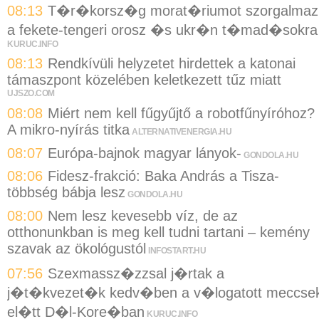
08:13
T�r�korsz�g morat�riumot szorgalmaz
a fekete-tengeri orosz �s ukr�n t�mad�sokra
KURUC.INFO
08:13
Rendkívüli helyzetet hirdettek a katonai
támaszpont közelében keletkezett tűz miatt
UJSZO.COM
08:08
Miért nem kell fűgyűjtő a robotfűnyíróhoz?
A mikro-nyírás titka
ALTERNATIVENERGIA.HU
08:07
Európa-bajnok magyar lányok-
GONDOLA.HU
08:06
Fidesz-frakció: Baka András a Tisza-
többség bábja lesz
GONDOLA.HU
08:00
Nem lesz kevesebb víz, de az
otthonunkban is meg kell tudni tartani – kemény
szavak az ökológustól
INFOSTART.HU
07:56
Szexmassz�zzsal j�rtak a
j�t�kvezet�k kedv�ben a v�logatott meccse
el�tt D�l-Kore�ban
KURUC.INFO