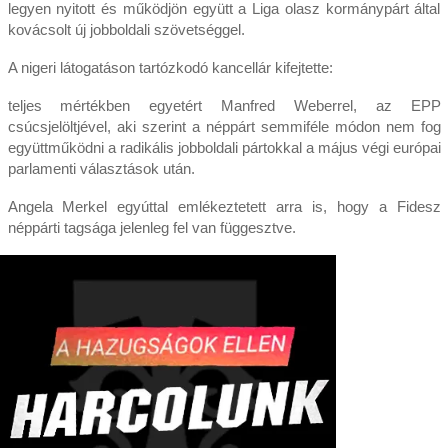
legyen nyitott és működjön együtt a Liga olasz kormánypárt által
kovácsolt új jobboldali szövetséggel.
A nigeri látogatáson tartózkodó kancellár kifejtette:
teljes mértékben egyetért Manfred Weberrel, az EPP
csúcsjelöltjével, aki szerint a néppárt semmiféle módon nem fog
együttműködni a radikális jobboldali pártokkal a május végi európai
parlamenti választások után.
Angela Merkel egyúttal emlékeztetett arra is, hogy a Fidesz
néppárti tagsága jelenleg fel van függesztve.