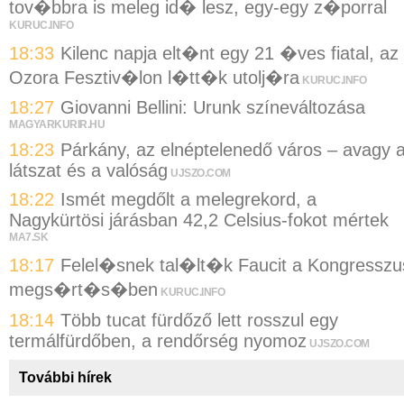
tov�bbra is meleg id� lesz, egy-egy z�porral
KURUC.INFO
18:33
Kilenc napja elt�nt egy 21 �ves fiatal, az
Ozora Fesztiv�lon l�tt�k utolj�ra
KURUC.INFO
18:27
Giovanni Bellini: Urunk színeváltozása
MAGYARKURIR.HU
18:23
Párkány, az elnéptelenedő város – avagy 
látszat és a valóság
UJSZO.COM
18:22
Ismét megdőlt a melegrekord, a
Nagykürtösi járásban 42,2 Celsius-fokot mértek
MA7.SK
18:17
Felel�snek tal�lt�k Faucit a Kongresszu
megs�rt�s�ben
KURUC.INFO
18:14
Több tucat fürdőző lett rosszul egy
termálfürdőben, a rendőrség nyomoz
UJSZO.COM
További hírek