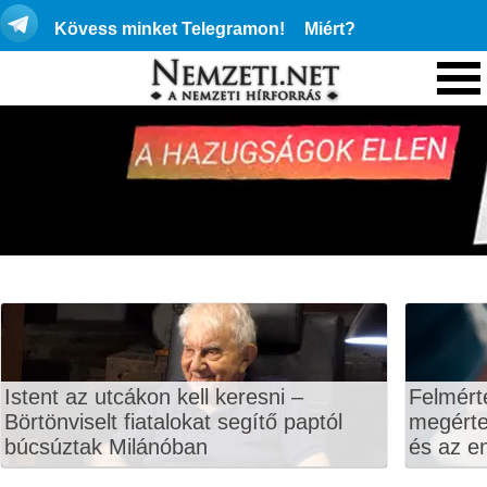
Kövess minket Telegramon!
Miért?
Istent az utcákon kell keresni –
Felmért
Börtönviselt fiatalokat segítő paptól
megértet
búcsúztak Milánóban
és az en