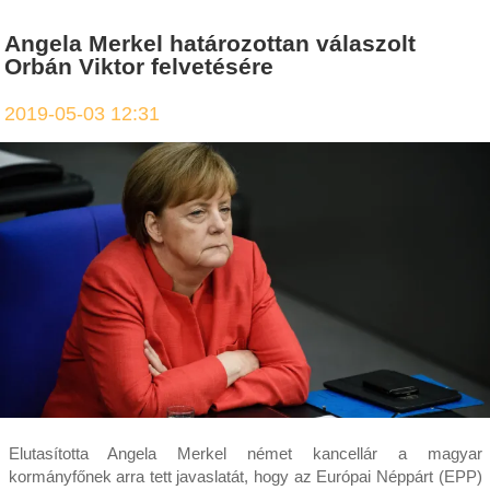
Angela Merkel határozottan válaszolt
Orbán Viktor felvetésére
2019-05-03 12:31
Elutasította Angela Merkel német kancellár a magyar
kormányfőnek arra tett javaslatát, hogy az Európai Néppárt (EPP)