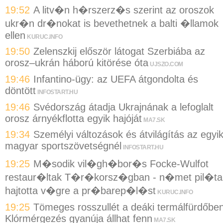
19:52
A litv�n h�rszerz�s szerint az oroszok
ukr�n dr�nokat is bevethetnek a balti �llamok
ellen
KURUC.INFO
19:50
Zelenszkij először látogat Szerbiába az
orosz–ukrán háború kitörése óta
UJSZO.COM
19:46
Infantino-ügy: az UEFA átgondolta és
döntött
INFOSTART.HU
19:46
Svédország átadja Ukrajnának a lefoglalt
orosz árnyékflotta egyik hajóját
MA7.SK
19:34
Személyi változások és átvilágítás az egyi
magyar sportszövetségnél
INFOSTART.HU
19:25
M�sodik vil�gh�bor�s Focke-Wulfot
restaur�ltak T�r�korsz�gban - n�met pil�ta
hajtotta v�gre a pr�barep�l�st
KURUC.INFO
19:25
Tömeges rosszullét a deáki termálfürdőben
Klórmérgezés gyanúja állhat fenn
MA7.SK