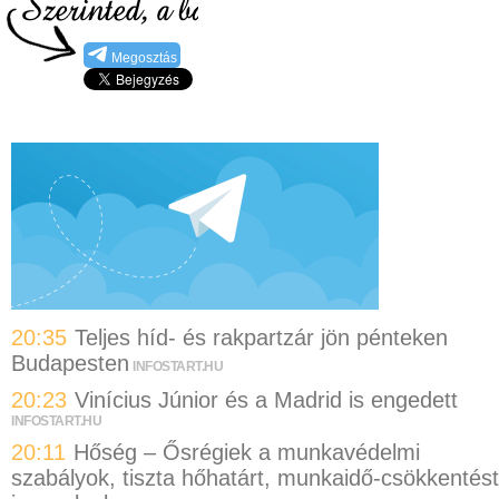
Megosztás
20:35
Teljes híd- és rakpartzár jön pénteken
Budapesten
INFOSTART.HU
20:23
Vinícius Júnior és a Madrid is engedett
INFOSTART.HU
20:11
Hőség – Ősrégiek a munkavédelmi
szabályok, tiszta hőhatárt, munkaidő-csökkentést