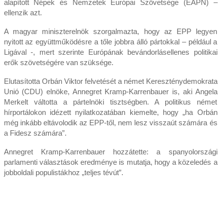
alapított Népek és Nemzetek Európai Szövetsége (EAPN) –
ellenzik azt.
A magyar miniszterelnök szorgalmazta, hogy az EPP legyen
nyitott az együttműködésre a tőle jobbra álló pártokkal – például a
Ligával -, mert szerinte Európának bevándorlásellenes politikai
erők szövetségére van szüksége.
Elutasította Orbán Viktor felvetését a német Kereszténydemokrata
Unió (CDU) elnöke, Annegret Kramp-Karrenbauer is, aki Angela
Merkelt váltotta a pártelnöki tisztségben. A politikus német
hírportálokon idézett nyilatkozatában kiemelte, hogy „ha Orbán
még inkább eltávolodik az EPP-től, nem lesz visszaút számára és
a Fidesz számára”.
Annegret Kramp-Karrenbauer hozzátette: a spanyolországi
parlamenti választások eredménye is mutatja, hogy a közeledés a
jobboldali populistákhoz „teljes tévút”.