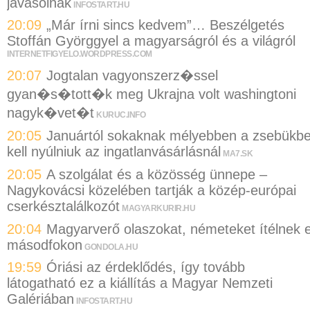
javasolnak
INFOSTART.HU
20:09
„Már írni sincs kedvem”… Beszélgetés
Stoffán Györggyel a magyarságról és a világról
INTERNETFIGYELO.WORDPRESS.COM
20:07
Jogtalan vagyonszerz�ssel
gyan�s�tott�k meg Ukrajna volt washingtoni
nagyk�vet�t
KURUC.INFO
20:05
Januártól sokaknak mélyebben a zsebükb
kell nyúlniuk az ingatlanvásárlásnál
MA7.SK
20:05
A szolgálat és a közösség ünnepe –
Nagykovácsi közelében tartják a közép-európai
cserkésztalálkozót
MAGYARKURIR.HU
20:04
Magyarverő olaszokat, németeket ítélnek e
másodfokon
GONDOLA.HU
19:59
Óriási az érdeklődés, így tovább
látogatható ez a kiállítás a Magyar Nemzeti
Galériában
INFOSTART.HU