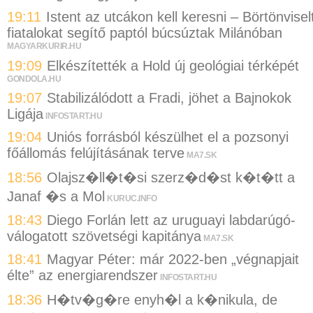
19:11
Istent az utcákon kell keresni – Börtönvisel
fiatalokat segítő paptól búcsúztak Milánóban
MAGYARKURIR.HU
19:09
Elkészítették a Hold új geológiai térképét
GONDOLA.HU
19:07
Stabilizálódott a Fradi, jöhet a Bajnokok
Ligája
INFOSTART.HU
19:04
Uniós forrásból készülhet el a pozsonyi
főállomás felújításának terve
MA7.SK
18:56
Olajsz�ll�t�si szerz�d�st k�t�tt a
Janaf �s a Mol
KURUC.INFO
18:43
Diego Forlán lett az uruguayi labdarúgó-
válogatott szövetségi kapitánya
MA7.SK
18:41
Magyar Péter: már 2022-ben „végnapjait
élte” az energiarendszer
INFOSTART.HU
18:36
H�tv�g�re enyh�l a k�nikula, de