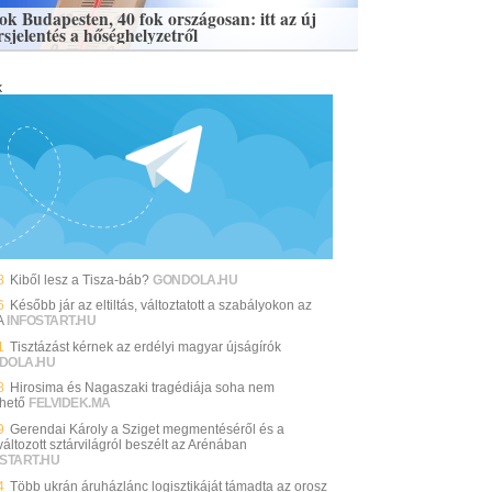
fok Budapesten, 40 fok országosan: itt az új
rsjelentés a hőséghelyzetről
k
8
Kiből lesz a Tisza-báb?
GONDOLA.HU
6
Később jár az eltiltás, változtatott a szabályokon az
A
INFOSTART.HU
1
Tisztázást kérnek az erdélyi magyar újságírók
DOLA.HU
8
Hirosima és Nagaszaki tragédiája soha nem
thető
FELVIDEK.MA
9
Gerendai Károly a Sziget megmentéséről és a
áltozott sztárvilágról beszélt az Arénában
START.HU
4
Több ukrán áruházlánc logisztikáját támadta az orosz