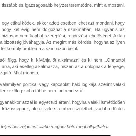
, tisztább és igazságosabb helyzet teremtődne, mint a mostani,
esz egy etikai kódex, akkor adott esetben lehet azt mondani, hogy
t, hogy két évig nem dolgozhat a szakmában. Ha ugyanis az
 biztosan nem kaphat szereplési, rendezési lehetőséget. Aztán
zt a bizottság jóváhagyja. Az megint más kérdés, hogyha az ilyen
 fel komoly probléma a színházon belül.
ttől függ, hogy ki kívánja őt alkalmazni és ki nem. „Onnantól
arra, aki esetleg alkalmazza, hiszen az a dolognak a lényege,
azgató. Mint mondta,
amilyen politikai vagy kapcsolati háló logikája szerint valaki
ellenkezőleg: soha többé nem tud rendezni”.
gyanakkor azzal is egyet tud érteni, hogyha valaki ismétlődően
y közösségnek, akkor vele szemben születhet „vadabb döntés
A teljes beszélgetést alább megnézheti, meghallgathatja.