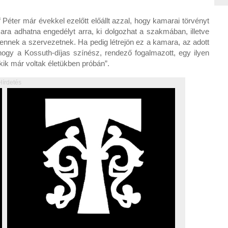
Péter már évekkel ezelőtt előállt azzal, hogy kamarai törvényt
ara adhatna engedélyt arra, ki dolgozhat a szakmában, illetve
 ennek a szervezetnek. Ha pedig létrejön ez a kamara, az adott
hogy a Kossuth-díjas színész, rendező fogalmazott, egy ilyen
kik már voltak életükben próbán”.
Hírdetés