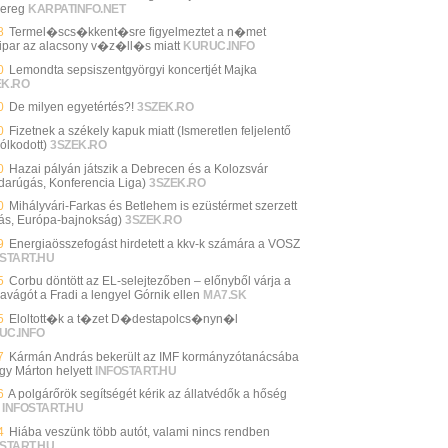
ereg
KARPATINFO.NET
8
Termel�scs�kkent�sre figyelmeztet a n�met
ipar az alacsony v�z�ll�s miatt
KURUC.INFO
0
Lemondta sepsiszentgyörgyi koncertjét Majka
EK.RO
0
De milyen egyetértés?!
3SZEK.RO
0
Fizetnek a székely kapuk miatt (Ismeretlen feljelentő
ólkodott)
3SZEK.RO
0
Hazai pályán játszik a Debrecen és a Kolozsvár
darúgás, Konferencia Liga)
3SZEK.RO
0
Mihályvári-Farkas és Betlehem is ezüstérmet szerzett
ás, Európa-bajnokság)
3SZEK.RO
9
Energiaösszefogást hirdetett a kkv-k számára a VOSZ
START.HU
5
Corbu döntött az EL-selejtezőben – előnyből várja a
zavágót a Fradi a lengyel Górnik ellen
MA7.SK
5
Eloltott�k a t�zet D�destapolcs�nyn�l
UC.INFO
7
Kármán András bekerült az IMF kormányzótanácsába
gy Márton helyett
INFOSTART.HU
6
A polgárőrök segítségét kérik az állatvédők a hőség
INFOSTART.HU
4
Hiába veszünk több autót, valami nincs rendben
START.HU