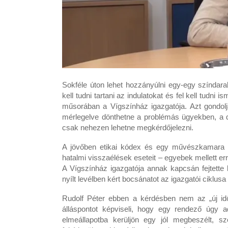
Sokféle úton lehet hozzányúlni egy-egy színdar
kell tudni tartani az indulatokat és fel kell tudn
műsorában a Vígszínház igazgatója. Azt gondolj
mérlegelve dönthetne a problémás ügyekben, a d
csak nehezen lehetne megkérdőjelezni.
A jövőben etikai kódex és egy művészkamara lé
hatalmi visszaélések eseteit – egyebek mellett er
A Vígszínház igazgatója annak kapcsán fejtette
nyílt levélben kért bocsánatot az igazgatói ciklusa 
Rudolf Péter ebben a kérdésben nem az „új idő
álláspontot képviseli, hogy egy rendező úgy a
elmeállapotba kerüljön egy jól megbeszélt, s