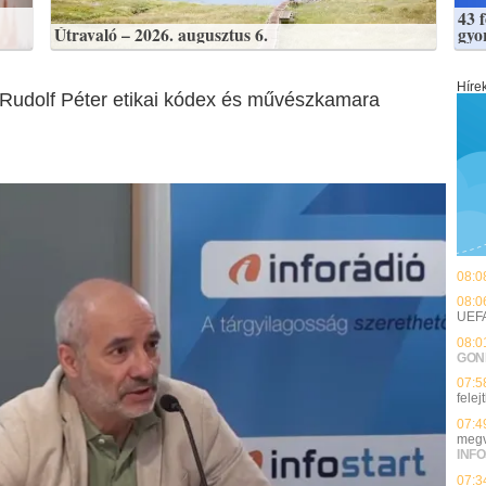
43 
Útravaló – 2026. augusztus 6.
gyo
Híre
– Rudolf Péter etikai kódex és művészkamara
08:0
08:0
UEF
08:0
GON
07:5
felej
07:4
megv
INFO
07:3