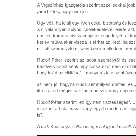
A Vígszínház igazgatója szerint ezzel sokkal jobb
„ami biztos, hogy nem jó”.
Úgy véli, ha feláll egy ilyen etikai bizottság és l
XY valamilyen súlyos cselekedetével elérte az
említett kamara visszavonja az engedélyét, akkor
két év múlva akár vissza is térhet az illető, ha e
eltiltott személyekkel szemben ismétlődően merül
Rudolf Péter szerint az adott személytől és ese
kezdve viszont senki egy rossz szót nem szólhat 
hogy lejárt az eltiltása” – magyarázta a színházig
az nem jó, hogyha nincs semmilyen döntés, és „val
itt-ott azért mégiscsak tud rendezni, vagy éppen 
Rudolf Péter szerint „ez így nem tisztességes”. U
visszaél a hatalmával vagy egyéb módon árt eg
is”.
A cikk Kocsonya Zoltán interjúja alapján készült. 