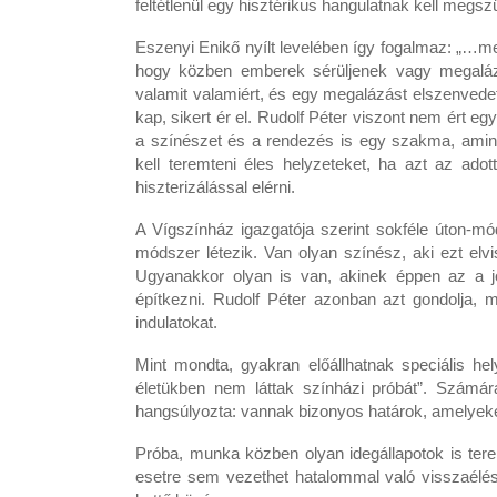
feltétlenül egy hisztérikus hangulatnak kell megsz
Eszenyi Enikő nyílt levelében így fogalmaz: „…
hogy közben emberek sérüljenek vagy megaláz
valamit valamiért, és egy megalázást elszenvedet
kap, sikert ér el. Rudolf Péter viszont nem ért eg
a színészet és a rendezés is egy szakma, ami
kell teremteni éles helyzeteket, ha azt az adot
hiszterizálással elérni.
A Vígszínház igazgatója szerint sokféle úton-mó
módszer létezik. Van olyan színész, aki ezt elvi
Ugyanakkor olyan is van, akinek éppen az a jó 
építkezni. Rudolf Péter azonban azt gondolja, 
indulatokat.
Mint mondta, gyakran előállhatnak speciális he
életükben nem láttak színházi próbát”. Számá
hangsúlyozta: vannak bizonyos határok, amelyeke
Próba, munka közben olyan idegállapotok is ter
esetre sem vezethet hatalommal való visszaélés