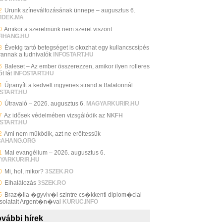
2
Urunk színeváltozásának ünnepe – augusztus 6.
VIDEK.MA
0
Amikor a szerelmünk nem szeret viszont
FIHANG.HU
8
Évekig tartó betegséget is okozhat egy kullancscsípés
 vannak a tudnivalók
INFOSTART.HU
6
Baleset – Az ember összerezzen, amikor ilyen rolleres
ót lát
INFOSTART.HU
4
Újranyílt a kedvelt ingyenes strand a Balatonnál
START.HU
0
Útravaló – 2026. augusztus 6.
MAGYARKURIR.HU
7
Az idősek védelmében vizsgálódik az NKFH
START.HU
2
Ami nem működik, azt ne erőltessük
CAHANG.ORG
1
Mai evangélium – 2026. augusztus 6.
YARKURIR.HU
0
Mi, hol, mikor?
3SZEK.RO
0
Elhalálozás
3SZEK.RO
5
Braz�lia �gyviv�i szintre cs�kkenti diplom�ciai
solatait Argent�n�val
KURUC.INFO
vábbi hírek