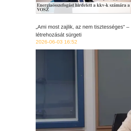
Energiaösszefogást hirdetett a kkv-k számára a
VOSZ
„Ami most zajlik, az nem tisztességes” 
létrehozását sürgeti
2026-06-03 16:52