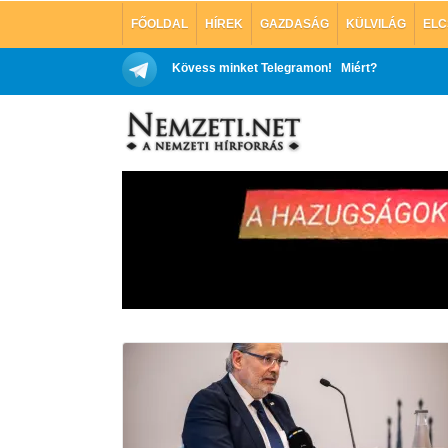
FŐOLDAL
HÍREK
GAZDASÁG
KÜLVILÁG
ELC
Kövess minket Telegramon!
Miért?