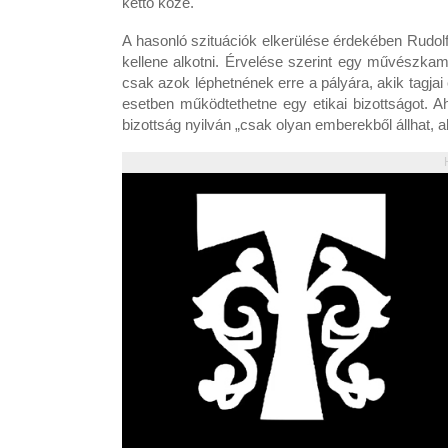
kettő közé.
A hasonló szituációk elkerülése érdekében Rudolf 
kellene alkotni. Érvelése szerint egy művészkam
csak azok léphetnének erre a pályára, akik tagjai
esetben működtethetne egy etikai bizottságot. A
bizottság nyilván „csak olyan emberekből állhat, a