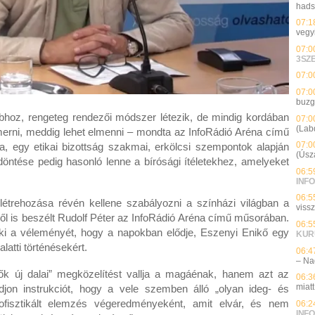
hads
07:1
vegy
07:0
3SZ
07:0
07:0
buzg
abhoz, rengeteg rendezői módszer létezik, de mindig kordában
07:0
(Lab
i ismerni, meddig lehet elmenni – mondta az InfoRádió Aréna című
07:0
a, egy etikai bizottság szakmai, erkölcsi szempontok alapján
(Úsz
öntése pedig hasonló lenne a bírósági ítéletekhez, amelyeket
06:5
INFO
06:5
trehozása révén kellene szabályozni a színházi világban a
viss
ről is beszélt Rudolf Péter az InfoRádió Aréna című műsorában.
06:5
 ki a véleményét, hogy a napokban elődje, Eszenyi Enikő egy
KUR
alatti történésekért.
06:4
– Na
k új dalai” megközelítést vallja a magáénak, hanem azt az
06:3
miatt
djon instrukciót, hogy a vele szemben álló „olyan ideg- és
zofisztikált elemzés végeredményeként, amit elvár, és nem
06:2
INFO