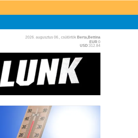
2026. augusztus 06., csütörtök
Berta,Bettina
EUR
:0
USD
:312.84