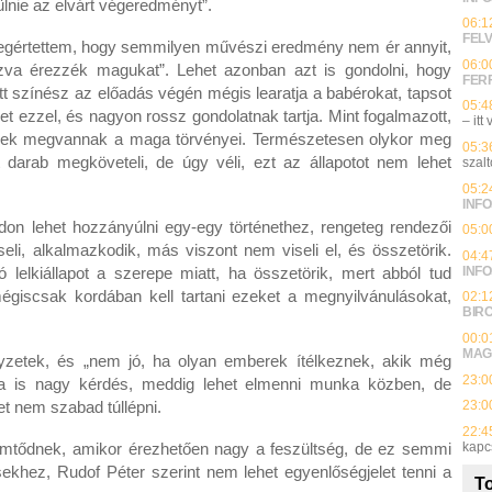
ülnie az elvárt végeredményt”.
06:1
FEL
megértettem, hogy semmilyen művészi eredmény nem ér annyit,
06:0
va érezzék magukat”. Lehet azonban azt is gondolni, hogy
FER
t színész az előadás végén mégis learatja a babérokat, tapsot
05:4
yet ezzel, és nagyon rossz gondolatnak tartja. Mint fogalmazott,
– itt
nek megvannak a maga törvényei. Természetesen olykor meg
05:3
t darab megköveteli, de úgy véli, ezt az állapotot nem lehet
szalt
05:2
INFO
don lehet hozzányúlni egy-egy történethez, rengeteg rendezői
05:0
seli, alkalmazkodik, más viszont nem viseli el, és összetörik.
04:4
INFO
lelkiállapot a szerepe miatt, ha összetörik, mert abból tud
mégiscsak kordában kell tartani ezeket a megnyilvánulásokat,
02:1
BIR
00:0
MAG
lyzetek, és „nem jó, ha olyan emberek ítélkeznek, akik még
23:0
ra is nagy kérdés, meddig lehet elmenni munka közben, de
23:0
t nem szabad túllépni.
22:4
kapc
emtődnek, amikor érezhetően nagy a feszültség, de ez semmi
ekhez, Rudof Péter szerint nem lehet egyenlőségjelet tenni a
To