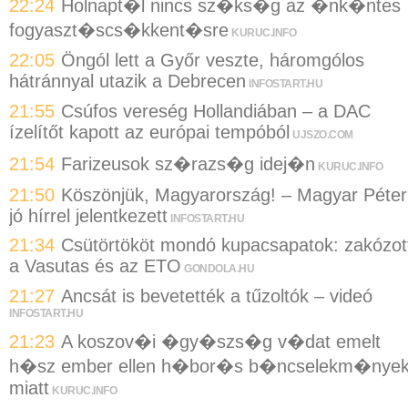
22:24
Holnapt�l nincs sz�ks�g az �nk�ntes
fogyaszt�scs�kkent�sre
KURUC.INFO
22:05
Öngól lett a Győr veszte, háromgólos
hátránnyal utazik a Debrecen
INFOSTART.HU
21:55
Csúfos vereség Hollandiában – a DAC
ízelítőt kapott az európai tempóból
UJSZO.COM
21:54
Farizeusok sz�razs�g idej�n
KURUC.INFO
21:50
Köszönjük, Magyarország! – Magyar Péter
jó hírrel jelentkezett
INFOSTART.HU
21:34
Csütörtököt mondó kupacsapatok: zakózot
a Vasutas és az ETO
GONDOLA.HU
21:27
Ancsát is bevetették a tűzoltók – videó
INFOSTART.HU
21:23
A koszov�i �gy�szs�g v�dat emelt
h�sz ember ellen h�bor�s b�ncselekm�nye
miatt
KURUC.INFO