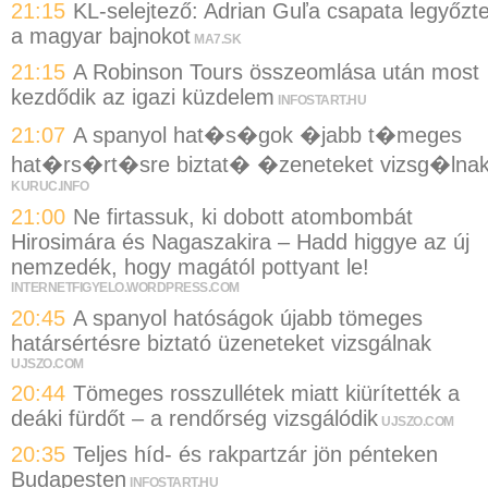
21:15
KL-selejtező: Adrian Guľa csapata legyőzt
a magyar bajnokot
MA7.SK
21:15
A Robinson Tours összeomlása után most
kezdődik az igazi küzdelem
INFOSTART.HU
21:07
A spanyol hat�s�gok �jabb t�meges
hat�rs�rt�sre biztat� �zeneteket vizsg�lna
KURUC.INFO
21:00
Ne firtassuk, ki dobott atombombát
Hirosimára és Nagaszakira – Hadd higgye az új
nemzedék, hogy magától pottyant le!
INTERNETFIGYELO.WORDPRESS.COM
20:45
A spanyol hatóságok újabb tömeges
határsértésre biztató üzeneteket vizsgálnak
UJSZO.COM
20:44
Tömeges rosszullétek miatt kiürítették a
deáki fürdőt – a rendőrség vizsgálódik
UJSZO.COM
20:35
Teljes híd- és rakpartzár jön pénteken
Budapesten
INFOSTART.HU