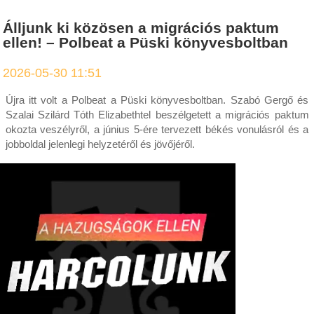
Álljunk ki közösen a migrációs paktum
ellen! – Polbeat a Püski könyvesboltban
2026-05-30 11:51
Újra itt volt a Polbeat a Püski könyvesboltban. Szabó Gergő és
Szalai Szilárd Tóth Elizabethtel beszélgetett a migrációs paktum
okozta veszélyről, a június 5-ére tervezett békés vonulásról és a
jobboldal jelenlegi helyzetéről és jövőjéről.