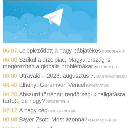
06:07
Lelepleződött a nagy bábjátékos
GONDOLA.HU
06:00
Szűkül a dízelpiac, Magyarország is
megérezheti a globális problémákat
INFOSTART.HU
05:00
Útravaló – 2026. augusztus 7.
MAGYARKURIR.HU
04:40
Elhunyt Garamvári Vencel
INFOSTART.HU
04:20
Abszurd történet: rendőrségi kihallgatásra
tartott, de hogy?
INFOSTART.HU
02:12
A nagy cég
BIRCAHANG.ORG
00:08
Bayer Zsolt: Most azonnal!
FLAGMAGAZIN.HU