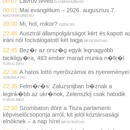
00:07
Lavrov téved
FLAGMAGAZIN.HU
00:01
Mai evangélium – 2026. augusztus 7.
MAGYARKURIR.HU
00:00
Mi, hol, mikor?
3SZEK.RO
22:46
Ausztrál állampolgárságot kért és kapott a
iráni női fociválogatott két tagja
INFOSTART.HU
22:45
Bez�r az orsz�g egyik legnagyobb
bicikligy�ra, 483 ember marad munka n�lk�l
KURUC.INFO
22:36
A hatos lottó nyerőszámai és nyereményei
GONDOLA.HU
22:35
Felm�r�s: Zaluzsnijban b�znak a
legink�bb az ukr�nok, Zelenszkij csak hatodik
KURUC.INFO
22:30
Szombaton dönt a Tisza parlamenti
képviselőcsoportja arról, kit jelöl köztársasági
elnöknek – a nap hírei
INFOSTART.HU