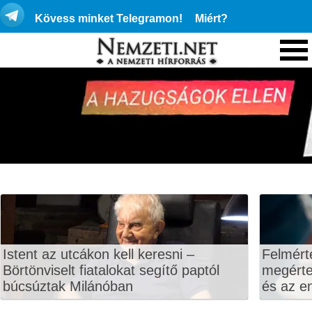
Kövess minket Telegramon!
Miért?
Istent az utcákon kell keresni –
Felmért
Börtönviselt fiatalokat segítő paptól
megértet
búcsúztak Milánóban
és az en