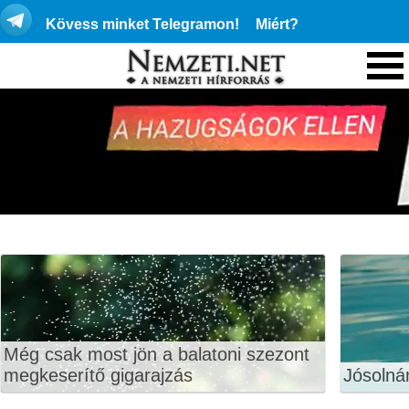
Kövess minket Telegramon!
Miért?
Még csak most jön a balatoni szezont
megkeserítő gigarajzás
Jósolná