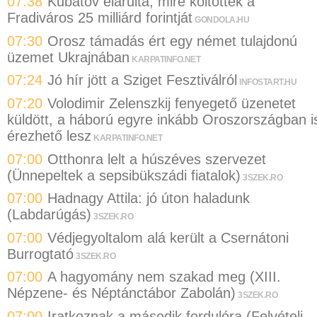
07:38
Kubatov elárulta, mire költötték a
Fradiváros 25 milliárd forintját
GONDOLA.HU
07:30
Orosz támadás ért egy német tulajdonú
üzemet Ukrajnában
KARPATINFO.NET
07:24
Jó hír jött a Sziget Fesztiválról
INFOSTART.HU
07:20
Volodimir Zelenszkij fenyegető üzenetet
küldött, a háború egyre inkább Oroszországban i
érezhető lesz
KARPATINFO.NET
07:00
Otthonra lelt a húszéves szervezet
(Ünnepeltek a sepsibükszádi fiatalok)
3SZEK.RO
07:00
Hadnagy Attila: jó úton haladunk
(Labdarúgás)
3SZEK.RO
07:00
Védjegyoltalom alá került a Csernátoni
Burrogtató
3SZEK.RO
07:00
A hagyomány nem szakad meg (XIII.
Népzene- és Néptánctábor Zabolán)
3SZEK.RO
07:00
Iratkoznak a második fordulóra (Felvételi