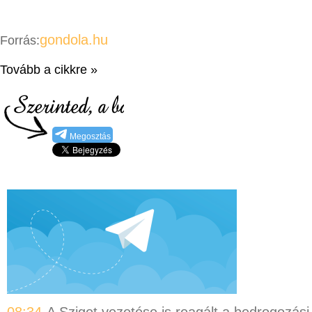
gondola.hu
Forrás:
Tovább a cikkre »
Megosztás
08:34
A Sziget vezetése is reagált a bedrogozási