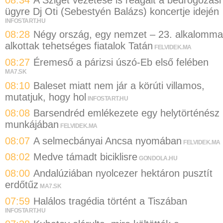
ügyre Dj Oti (Sebestyén Balázs) koncertje idején
INFOSTART.HU
08:28
Négy ország, egy nemzet – 23. alkalomma
alkottak tehetséges fiatalok Tatán
FELVIDEK.MA
08:27
Éremeső a párizsi úszó-Eb első felében
MA7.SK
08:10
Baleset miatt nem jár a körúti villamos,
mutatjuk, hogy hol
INFOSTART.HU
08:08
Barsendréd emlékezete egy helytörténész
munkájában
FELVIDEK.MA
08:07
A selmecbányai Ancsa nyomában
FELVIDEK.MA
08:02
Medve támadt biciklisre
GONDOLA.HU
08:00
Andalúziában nyolcezer hektáron pusztít
erdőtűz
MA7.SK
07:59
Halálos tragédia történt a Tiszában
INFOSTART.HU