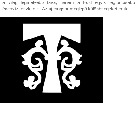
a világ legmélyebb tava, hanem a Föld egyik legfontosabb
édesvízkészlete is. Az új rangsor meglepő különbségeket mutat.