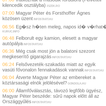
kilencedik osztályba)
3SZEK.RO
07:00
Magyar Péter és Forsthoffer Ágnes
közösen üzent
INFOSTART.HU
06:56
Eg�sz h�ten meleg, napos id� v�rhat
KURUC.INFO
06:48
Felborult egy kamion, elesett a magyar
autópálya
INFOSTART.HU
06:36
Még csak most jön a balatoni szezont
megkeserítő gigarajzás
INFOSTART.HU
06:24
Felsővezeték-szakadás miatt az egyik
vasúti fővonalon fennakadások vannak
INFOSTART.HU
06:04
Átverte Magyar Péter az embereket a
köztársasági elnök jelölésével?
GONDOLA.HU
06:00
Államfőválasztás, távozó legfőbb ügyész,
Magyar Péter beszéde: sűrű napok előtt áll az
Országgyűlés
INFOSTART.HU