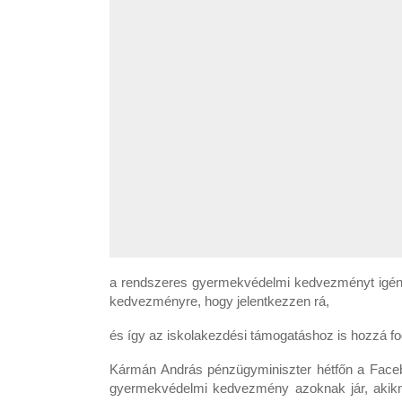
a rendszeres gyermekvédelmi kedvezményt igényel
kedvezményre, hogy jelentkezzen rá,
és így az iskolakezdési támogatáshoz is hozzá fog
Kármán András pénzügyminiszter hétfőn a Faceb
gyermekvédelmi kedvezmény azoknak jár, akikne