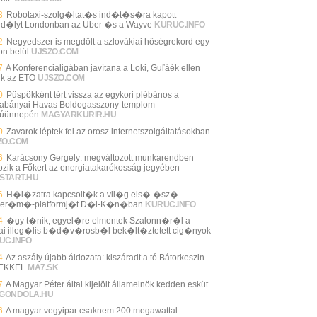
3
Robotaxi-szolg�ltat�s ind�t�s�ra kapott
d�lyt Londonban az Uber �s a Wayve
KURUC.INFO
2
Negyedszer is megdőlt a szlovákiai hőségrekord egy
on belül
UJSZO.COM
7
A Konferencialigában javítana a Loki, Guľáék ellen
zik az ETO
UJSZO.COM
0
Püspökként tért vissza az egykori plébános a
cabányai Havas Boldogasszony-templom
súünnepén
MAGYARKURIR.HU
0
Zavarok léptek fel az orosz internetszolgáltatásokban
ZO.COM
6
Karácsony Gergely: megváltozott munkarendben
ozik a Főkert az energiatakarékosság jegyében
START.HU
6
H�l�zatra kapcsolt�k a vil�g els� �sz�
ler�m�-platformj�t D�l-K�n�ban
KURUC.INFO
4
�gy t�nik, egyel�re elmentek Szalonn�r�l a
ai illeg�lis b�d�v�rosb�l bek�lt�ztetett cig�nyok
UC.INFO
4
Az aszály újabb áldozata: kiszáradt a tó Bátorkeszin –
EKKEL
MA7.SK
7
A Magyar Péter által kijelölt államelnök kedden esküt
GONDOLA.HU
6
A magyar vegyipar csaknem 200 megawattal