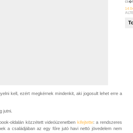
cs�k
14:0
ALT
To
ni kell, ezért megkérnek mindenkit, aki jogosult lehet erre a
 jutni.
ook-oldalán közzétett videóüzenetben
kifejtette
: a rendszeres
k a családjában az egy főre jutó havi nettó jövedelem nem