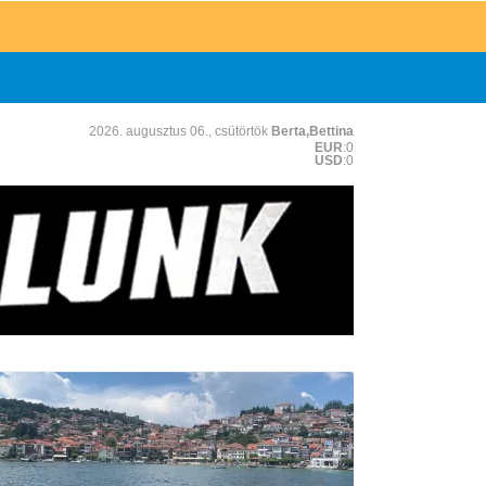
2026. augusztus 06., csütörtök
Berta,Bettina
EUR
:0
USD
:0