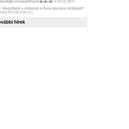
kentette energiafelhaszn�l�s�t
KURUC.INFO
4
Megoldaná a vízlépcső a Duna alacsony vízállását?
ERNATIVENERGIA.HU
vábbi hírek