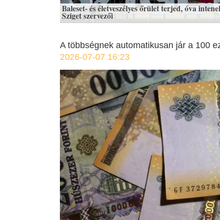
Baleset- és életveszélyes őrület terjed, óva intene
Sziget szervezői
A többségnek automatikusan jár a 100 ezer
2026-07-07 16:23