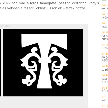
gy 2027-ben már a teljes támogatási összeg célzottan, vagyis
14:3
 és valóban a rászorulókhoz jusson el” – tették hozzá.
enge
14:3
nyár
14:2
Hírdetés
játs
14:2
resi
búc
14:2
UJS
14:1
dolg
INFO
14:1
sz�
14:1
kass
KUR
14:1
KÉP
14:0
tesz
14:0