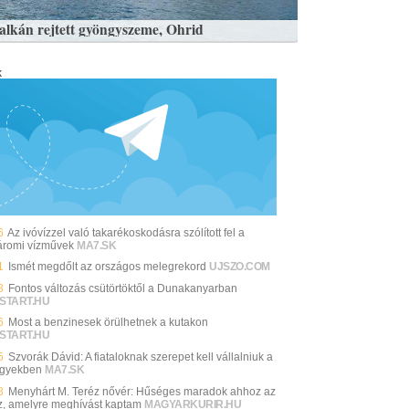
alkán rejtett gyöngyszeme, Ohrid
k
6
Az ivóvízzel való takarékoskodásra szólított fel a
romi vízművek
MA7.SK
1
Ismét megdőlt az országos melegrekord
UJSZO.COM
8
Fontos változás csütörtöktől a Dunakanyarban
START.HU
6
Most a benzinesek örülhetnek a kutakon
START.HU
5
Szvorák Dávid: A fiataloknak szerepet kell vállalniuk a
gyekben
MA7.SK
8
Menyhárt M. Teréz nővér: Hűséges maradok ahhoz az
z, amelyre meghívást kaptam
MAGYARKURIR.HU