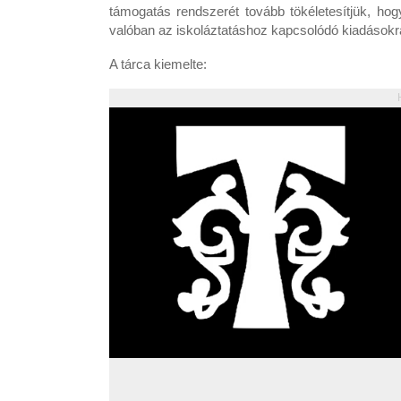
támogatás rendszerét tovább tökéletesítjük, ho
valóban az iskoláztatáshoz kapcsolódó kiadásokra
A tárca kiemelte: