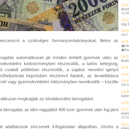
15:0
fenn
ALT
15:0
egy 
14:5
MA7
beszerezni a szükséges formanyomtatványokat, illetve az
14:5
�rde
�ll
14:5
ámogatás automatikusan jár minden érintett gyermek után; az
tévé
rmekvédelmi kedvezményben részesülők, a tartós betegség,
14:4
 családi pótlékban részesülők, a sajátos nevelési igényű
14:4
lyiskolai képzésben résztvevő fiatalok, az árvaellátásra
14:4
őknél vagy gyermekvédelmi intézményben nevelkedők – közölte
INFO
14:3
bale
matikusan megkapják az iskolakezdési támogatást.
14:3
 a támogatás az idén nagyjából 400 ezer gyermek után fog járni
14:3
ener
ALT
14:3
ti adatbázisok sincsenek kifogástalan állapotban. Jövőre a
érte