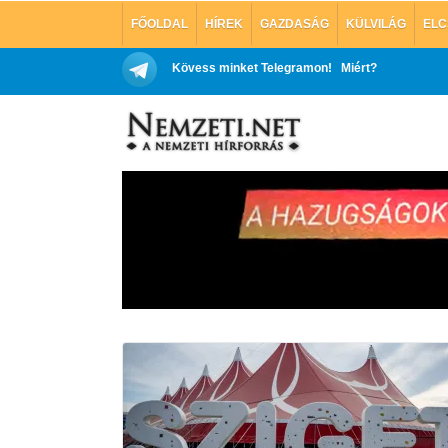
FŐOLDAL
HÍREK
GAZDASÁG
KÜLVILÁG
ELC
Kövess minket Telegramon!
Miért?