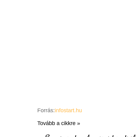
Forrás:
infostart.hu
Tovább a cikkre »