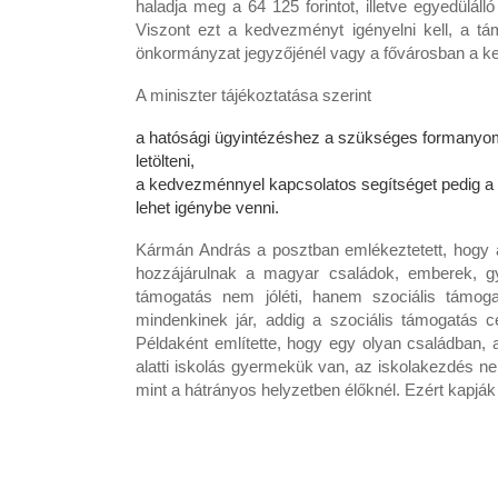
haladja meg a 64 125 forintot, illetve egyedülál
Viszont ezt a kedvezményt igényelni kell, a támo
önkormányzat jegyzőjénél vagy a fővárosban a kerü
A miniszter tájékoztatása szerint
a hatósági ügyintézéshez a szükséges formanyomt
letölteni,
a kedvezménnyel kapcsolatos segítséget pedig a 
lehet igénybe venni.
Kármán András a posztban emlékeztetett, hogy a 
hozzájárulnak a magyar családok, emberek, gy
támogatás nem jóléti, hanem szociális támoga
mindenkinek jár, addig a szociális támogatás c
Példaként említette, hogy egy olyan családban, a
alatti iskolás gyermekük van, az iskolakezdés n
mint a hátrányos helyzetben élőknél. Ezért kapják