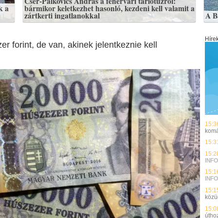
Cser-Palkovics András a fehérvári tarlótűzről:
k a
bármikor keletkezhet hasonló, kezdeni kell valamit a
zártkerti ingatlanokkal
A B
Híre
 forint, de van, akinek jelentkeznie kell
15:3
komá
15:3
15:2
INFO
15:1
INFO
15:1
közü
15:0
útho