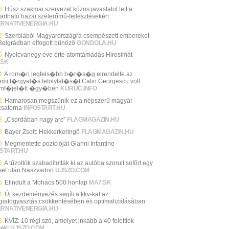
3
Húsz szakmai szervezet közös javaslatot tett a
tartható hazai szélerőmű-fejlesztésekért
ERNATIVENERGIA.HU
2
Szerbiából Magyarországra csempészett embereket
Belgrádban elfogott bűnöző
GONDOLA.HU
6
Nyolcvanegy éve érte atomtámadás Hirosimát
.SK
4
A rom�n legfels�bb b�r�s�g elrendelte az
mi t�rgyal�s lefolytat�s�t Calin Georgescu volt
amf�jel�lt �gy�ben
KURUC.INFO
2
Hamarosan megszűnik ez a népszerű magyar
csatorna
INFOSTART.HU
3
„Csordában nagy arc”
FLAGMAGAZIN.HU
3
Bayer Zsolt: Hekkerkeringő
FLAGMAGAZIN.HU
0
Megmentette pozícióját Gianni Infantino
START.HU
6
A tűzoltók szabadították ki az autóba szorult sofőrt egy
set után Naszvadon
UJSZO.COM
5
Elindult a Mohács 500 honlap
MA7.SK
4
Új kezdeményezés segíti a kkv-kat az
giafogyasztás csökkentésében és optimalizálásában
ERNATIVENERGIA.HU
3
KVÍZ: 10 régi szó, amelyet inkább a 40 felettiek
nek!
UJSZO.COM