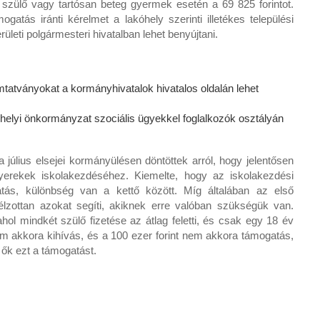
ló szülő vagy tartósan beteg gyermek esetén a 69 825 forintot.
gatás iránti kérelmet a lakóhely szerinti illetékes települési
leti polgármesteri hivatalban lehet benyújtani.
atványokat a kormányhivatalok hivatalos oldalán lehet
helyi önkormányzat szociális ügyekkel foglalkozók osztályán
július elsejei kormányülésen döntöttek arról, hogy jelentősen
erekek iskolakezdéséhez. Kiemelte, hogy az iskolakezdési
tás, különbség van a kettő között. Míg általában az első
élzottan azokat segíti, akiknek erre valóban szükségük van.
hol mindkét szülő fizetése az átlag feletti, és csak egy 18 év
em akkora kihívás, és a 100 ezer forint nem akkora támogatás,
 ők ezt a támogatást.