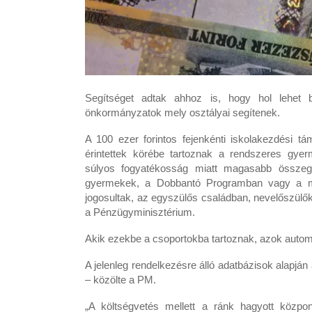
Segítséget adtak ahhoz is, hogy hol lehet 
önkormányzatok mely osztályai segítenek.
A 100 ezer forintos fejenkénti iskolakezdési t
érintettek körébe tartoznak a rendszeres gye
súlyos fogyatékosság miatt magasabb összegű
gyermekek, a Dobbantó Programban vagy a műhe
jogosultak, az egyszülős családban, nevelőszül
a Pénzügyminisztérium.
Akik ezekbe a csoportokba tartoznak, azok auto
A jelenleg rendelkezésre álló adatbázisok alapján
– közölte a PM.
„A költségvetés mellett a ránk hagyott közpon