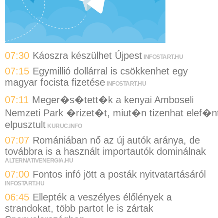
07:30
Káoszra készülhet Újpest
INFOSTART.HU
07:15
Egymillió dollárral is csökkenhet egy
magyar focista fizetése
INFOSTART.HU
07:11
Meger�s�tett�k a kenyai Amboseli
Nemzeti Park �rizet�t, miut�n tizenhat elef�n
elpusztult
KURUC.INFO
07:07
Romániában nő az új autók aránya, de
továbbra is a használt importautók dominálnak
ALTERNATIVENERGIA.HU
07:00
Fontos infó jött a posták nyitvatartásáról
INFOSTART.HU
06:45
Ellepték a veszélyes élőlények a
strandokat, több partot le is zártak