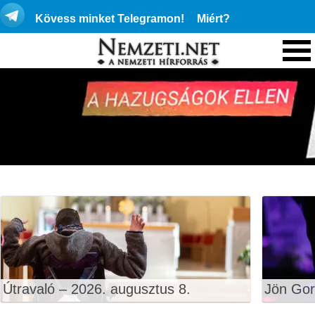
Kövess minket Telegramon!
Miért?
Útravaló – 2026. augusztus 8.
Jön Gor