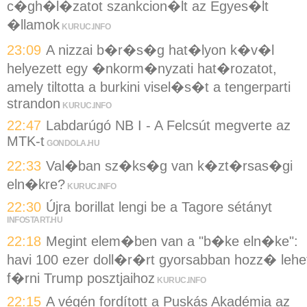
c�gh�l�zatot szankcion�lt az Egyes�lt
�llamok
KURUC.INFO
23:09
A nizzai b�r�s�g hat�lyon k�v�l
helyezett egy �nkorm�nyzati hat�rozatot,
amely tiltotta a burkini visel�s�t a tengerparti
strandon
KURUC.INFO
22:47
Labdarúgó NB I - A Felcsút megverte az
MTK-t
GONDOLA.HU
22:33
Val�ban sz�ks�g van k�zt�rsas�gi
eln�kre?
KURUC.INFO
22:30
Újra borillat lengi be a Tagore sétányt
INFOSTART.HU
22:18
Megint elem�ben van a "b�ke eln�ke":
havi 100 ezer doll�r�rt gyorsabban hozz� lehe
f�rni Trump posztjaihoz
KURUC.INFO
22:15
A végén fordított a Puskás Akadémia az