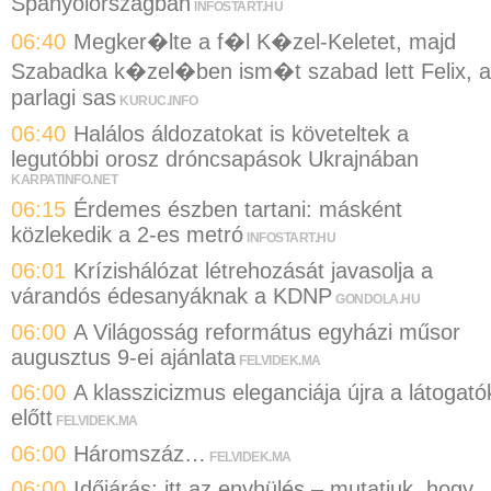
Spanyolországban
INFOSTART.HU
06:40
Megker�lte a f�l K�zel-Keletet, majd
Szabadka k�zel�ben ism�t szabad lett Felix, a
parlagi sas
KURUC.INFO
06:40
Halálos áldozatokat is követeltek a
legutóbbi orosz dróncsapások Ukrajnában
KARPATINFO.NET
06:15
Érdemes észben tartani: másként
közlekedik a 2-es metró
INFOSTART.HU
06:01
Krízishálózat létrehozását javasolja a
várandós édesanyáknak a KDNP
GONDOLA.HU
06:00
A Világosság református egyházi műsor
augusztus 9-ei ajánlata
FELVIDEK.MA
06:00
A klasszicizmus eleganciája újra a látogató
előtt
FELVIDEK.MA
06:00
Háromszáz…
FELVIDEK.MA
06:00
Időjárás: itt az enyhülés – mutatjuk, hogy