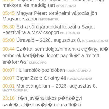
mekkora, és meddig tart
INFOSTART.HU
05:45
Magyar Péter: történelmi változás jön
Magyarországon
INFOSTART.HU
05:30
Extra sűrű járatokkal készül a Sziget
Fesztiválra a MÁV-csoport
INFOSTART.HU
05:00
Útravaló – 2026. augusztus 8.
MAGYARKURIR.HU
00:44
Ez�ttal sem dolgozni ment a cig�ny, id�
emberek kertj�b�l lopott paprik�t a "rejtett
er�forr�s"
KURUC.INFO
00:07
Hullarablók pozícióban
FLAGMAGAZIN.HU
00:07
Bayer Zsolt: Örkény él!
FLAGMAGAZIN.HU
00:01
Mai evangélium – 2026. augusztus 8.
MAGYARKURIR.HU
23:16
Ir�n jav�ra titkos p�nz�gyi
szolg�ltat�st ny�jt� nemzetk�zi