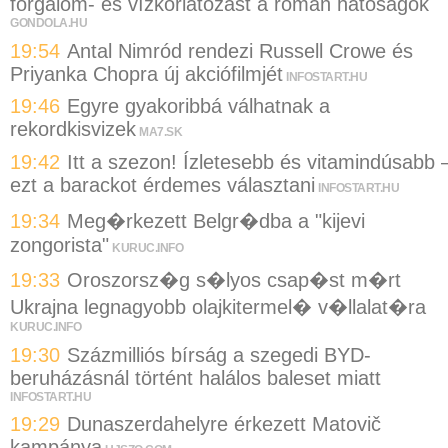
forgalom- és vízkorlátozást a román hatóságok
GONDOLA.HU
19:54
Antal Nimród rendezi Russell Crowe és
Priyanka Chopra új akciófilmjét
INFOSTART.HU
19:46
Egyre gyakoribbá válhatnak a
rekordkisvizek
MA7.SK
19:42
Itt a szezon! Ízletesebb és vitamindúsabb 
ezt a barackot érdemes választani
INFOSTART.HU
19:34
Meg�rkezett Belgr�dba a "kijevi
zongorista"
KURUC.INFO
19:33
Oroszorsz�g s�lyos csap�st m�rt
Ukrajna legnagyobb olajkitermel� v�llalat�ra
KURUC.INFO
19:30
Százmilliós bírság a szegedi BYD-
beruházásnál történt halálos baleset miatt
INFOSTART.HU
19:29
Dunaszerdahelyre érkezett Matovič
kampánya