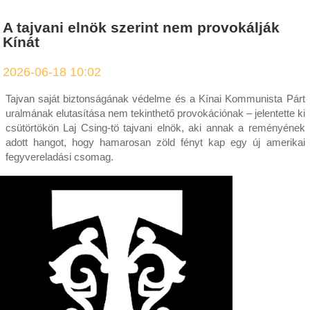
A tajvani elnök szerint nem provokálják
Kínát
2026-06-18 10:02
Tajvan saját biztonságának védelme és a Kínai Kommunista Párt
uralmának elutasítása nem tekinthető provokációnak – jelentette ki
csütörtökön Laj Csing-tö tajvani elnök, aki annak a reményének
adott hangot, hogy hamarosan zöld fényt kap egy új amerikai
fegyvereladási csomag.