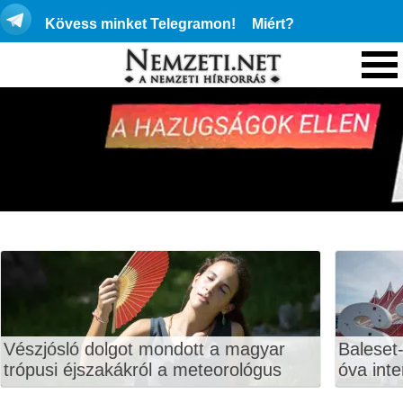
Kövess minket Telegramon!
Miért?
Vészjósló dolgot mondott a magyar
Baleset-
trópusi éjszakákról a meteorológus
óva inte