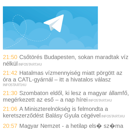
21:50
Csőtörés Budapesten, sokan maradtak víz
nélkül
INFOSTART.HU
21:42
Hatalmas vízmennyiség miatt pörgött az
óra a CATL-gyárnál – itt a hivatalos válasz
INFOSTART.HU
21:30
Szombaton eldől, ki lesz a magyar államfő,
megérkezett az eső – a nap hírei
INFOSTART.HU
21:06
A Miniszterelnökség is felmondta a
keretszerződést Balásy Gyula cégével
INFOSTART.HU
20:57
Magyar Nemzet - a hetilap els� sz�ma