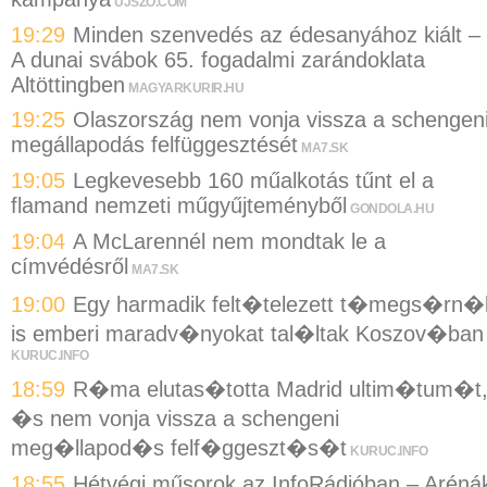
UJSZO.COM
19:29
Minden szenvedés az édesanyához kiált –
A dunai svábok 65. fogadalmi zarándoklata
Altöttingben
MAGYARKURIR.HU
19:25
Olaszország nem vonja vissza a schengen
megállapodás felfüggesztését
MA7.SK
19:05
Legkevesebb 160 műalkotás tűnt el a
flamand nemzeti műgyűjteményből
GONDOLA.HU
19:04
A McLarennél nem mondtak le a
címvédésről
MA7.SK
19:00
Egy harmadik felt�telezett t�megs�rn�
is emberi maradv�nyokat tal�ltak Koszov�ban
KURUC.INFO
18:59
R�ma elutas�totta Madrid ultim�tum�t
�s nem vonja vissza a schengeni
meg�llapod�s felf�ggeszt�s�t
KURUC.INFO
18:55
Hétvégi műsorok az InfoRádióban – Aréná