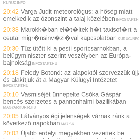
KURUC.INFO
20:42
Varga Judit meteorológus: a hőség miatt
emelkedik az ózonszint a talaj közelében
INFOSTART.
20:38
Marokk�ban el�t�ltek h�t taxisof�rt a
ceutai migr�nsinv�zi�val kapcsolatban
KURUC.INF
20:30
Tűz ütött ki a pesti sportcsarnokban, a
belügyminiszter szerint veszélyben az Európa-
bajnokság
INFOSTART.HU
20:18
Feledy Botond: az alapoktól szervezzük újj
és alakítjuk át a Magyar Külügyi Intézetet
INFOSTART.HU
20:10
Vasmiséjét ünnepelte Csóka Gáspár
bencés szerzetes a pannonhalmi bazilikában
MAGYARKURIR.HU
20:05
Látványos égi jelenségek várnak ránk a
következő napokban
MA7.SK
20:03
Újabb erdélyi megyékben vezettek be