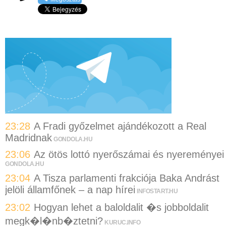
23:28
A Fradi győzelmet ajándékozott a Real
Madridnak
GONDOLA.HU
23:06
Az ötös lottó nyerőszámai és nyereményei
GONDOLA.HU
23:04
A Tisza parlamenti frakciója Baka Andrást
jelöli államfőnek – a nap hírei
INFOSTART.HU
23:02
Hogyan lehet a baloldalit �s jobboldalit
megk�l�nb�ztetni?
KURUC.INFO