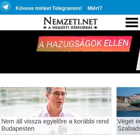
Kövess minket Telegramon!
Miért?
Nem áll vissza egyelőre a korábbi rend
Véget ér
Budapesten
Szabads