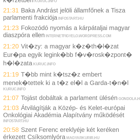
KURUC.INFO
21:31
Baka Andrást jelöli államfőnek a Tisza
parlamenti frakciója
INFOSTART.HU
21:23
Fokozódó nyomás a kárpátaljai magyar
diaszpóra ellen
INTERNETFIGYELO.WORDPRESS.COM
21:20
Vit�zy: a magyar k�z�th�l�zat
Eur�pa egyik legink�bb f�v�rosk�zpont�
h�l�zata
KURUC.INFO
21:19
T�bb mint k�tsz�z embert
menek�tettek ki a t�z el�l a Garda-t�n�l
KURUC.INFO
21:07
Tojást dobáltak a parlament ülésén
GONDOLA.
21:03
Átvilágítják a Közép- és Kelet-európai
Onkológiai Akadémia Alapítvány működését
INFOSTART.HU
20:58
Szent Ferenc ereklyéje két keréken
érkezett Csíksomlyóra
MAGYARKURIR.HU