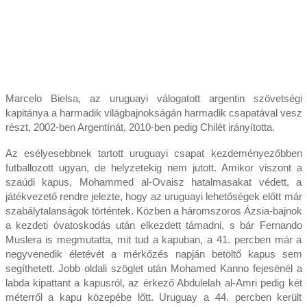
Marcelo Bielsa, az uruguayi válogatott argentin szövetségi
kapitánya a harmadik világbajnokságán harmadik csapatával vesz
részt, 2002-ben Argentínát, 2010-ben pedig Chilét irányította.
Az esélyesebbnek tartott uruguayi csapat kezdeményezőbben
futballozott ugyan, de helyzetekig nem jutott. Amikor viszont a
szaúdi kapus, Mohammed al-Ovaisz hatalmasakat védett, a
játékvezető rendre jelezte, hogy az uruguayi lehetőségek előtt már
szabálytalanságok történtek. Közben a háromszoros Ázsia-bajnok
a kezdeti óvatoskodás után elkezdett támadni, s bár Fernando
Muslera is megmutatta, mit tud a kapuban, a 41. percben már a
negyvenedik életévét a mérkőzés napján betöltő kapus sem
segíthetett. Jobb oldali szöglet után Mohamed Kanno fejesénél a
labda kipattant a kapusról, az érkező Abdulelah al-Amri pedig két
méterről a kapu közepébe lőtt. Uruguay a 44. percben került