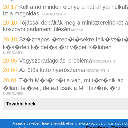
20:17
Kell a nő minden előnye a hátrányai nélkül
Itt a megoldás!
FERFIHANG.HU
20:10
Tojással dobálták meg a miniszterelnököt a
koszovói parlament ülésén
MA7.SK
20:10
Sz�znapos �rrep�l�sekre felk�sz�t
k�s�rleti k�ldet�s �rt v�get K�lnben
KURUC.INFO
20:05
Vegyszeradagolási probléma
GONDOLA.HU
20:04
Az ötös lottó nyerőszámai
INFOSTART.HU
20:01
T�th M�t�: t�tje van, mi t�rt�nik az
�llam fej�vel, de ezt csak a Mi Haz�nk �rti
KURUC.INFO
További hírek
Annak érdekében, hogy a legjobb élményt nyújtsa az oldalunk, a látogatók
A fentiekkel együtt összesen
118 oldalt
szemlézünk.