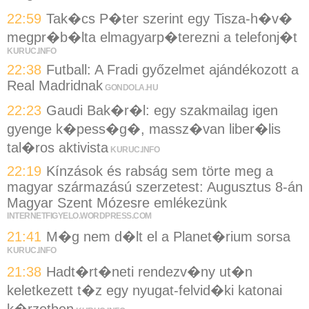
22:59
Tak�cs P�ter szerint egy Tisza-h�v�
megpr�b�lta elmagyarp�terezni a telefonj�t
KURUC.INFO
22:38
Futball: A Fradi győzelmet ajándékozott a
Real Madridnak
GONDOLA.HU
22:23
Gaudi Bak�r�l: egy szakmailag igen
gyenge k�pess�g�, massz�van liber�lis
tal�ros aktivista
KURUC.INFO
22:19
Kínzások és rabság sem törte meg a
magyar származású szerzetest: Augusztus 8-án
Magyar Szent Mózesre emlékezünk
INTERNETFIGYELO.WORDPRESS.COM
21:41
M�g nem d�lt el a Planet�rium sorsa
KURUC.INFO
21:38
Hadt�rt�neti rendezv�ny ut�n
keletkezett t�z egy nyugat-felvid�ki katonai
k�rzetben