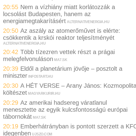
20:55
Nem a vízhiány miatt korlátozzák a
locsolást Budapesten, hanem az
energiamegtakarításért
ALTERNATIVENERGIA.HU
20:50
Az aszály az atomerőművet is elérte:
csökkentik a krskói reaktor teljesítményét
ALTERNATIVENERGIA.HU
20:42
Több tízezren vettek részt a prágai
melegfelvonuláson
MA7.SK
20:39
Eldől a planetárium jövője – posztolt a
miniszter
INFOSTART.HU
20:30
A HÉT VERSE – Arany János: Kozmopolit
költészet
MAGYARKURIR.HU
20:29
Az amerikai hadsereg váratlanul
menesztette az egyik kulcsfontosságú európai
tábornokát
MA7.SK
20:19
Emberhátrányban is pontott szerzett a KF
idegenben
UJSZO.COM