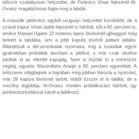
először szabályosan helyzetbe, de Federico Vinas fejesénél Al-
Ovaisz magabiztosan fogta meg a labdát.
A második játékrész egyből uruguayi helyzettel kezdődött, de a
szaúdi kapus Vinas újabb fejesénél is hárított, sőt a 60. percben is,
amikor Manuel Ugarte 22 méteres lapos lövésénél ujjheggyel még
beleért a labdába, ami a jobb kapufa tövéről pattant oldalra.
Állandósult a dél-amerikaiak nyomása, míg a szaúdiak egyre
gyakrabban próbálták lassítani a játékot, s már csak elvétve
jutottak el az ellenfél kapujáig. Nem is húzták ki a mérkőzés
végéig, ugyanis Maximiliano Araújo a 80. percben egyenlített. A
kétszeres világbajnok a hajrában még jobban fokozta a nyomást,
már 28 kapura lövésnél tartott, ebből tízszer el is találta, de a
mezőny legjobbja, Al-Ovaisz minden próbálkozást hárított, így
pontosztozkodással zárult a találkozó.