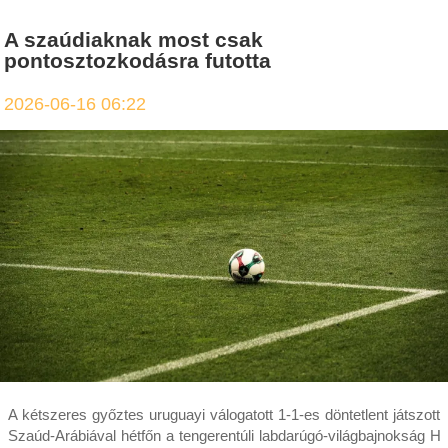
A szaúdiaknak most csak
pontosztozkodásra futotta
2026-06-16 06:22
A kétszeres győztes uruguayi válogatott 1-1-es döntetlent játszott
Szaúd-Arábiával hétfőn a tengerentúli labdarúgó-világbajnokság H