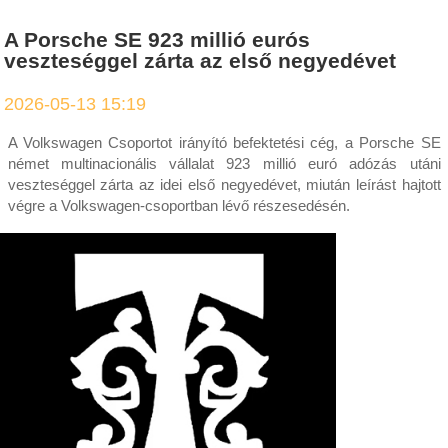
A Porsche SE 923 millió eurós
veszteséggel zárta az első negyedévet
2026-05-13 15:19
A Volkswagen Csoportot irányító befektetési cég, a Porsche SE
német multinacionális vállalat 923 millió euró adózás utáni
veszteséggel zárta az idei első negyedévet, miután leírást hajtott
végre a Volkswagen-csoportban lévő részesedésén.