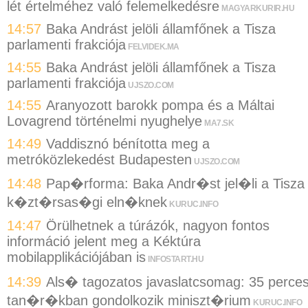
lét értelméhez való felemelkedésre
MAGYARKURIR.HU
14:57
Baka Andrást jelöli államfőnek a Tisza
parlamenti frakciója
FELVIDEK.MA
14:55
Baka Andrást jelöli államfőnek a Tisza
parlamenti frakciója
UJSZO.COM
14:55
Aranyozott barokk pompa és a Máltai
Lovagrend történelmi nyughelye
MA7.SK
14:49
Vaddisznó bénította meg a
metróközlekedést Budapesten
UJSZO.COM
14:48
Pap�rforma: Baka Andr�st jel�li a Tisza
k�zt�rsas�gi eln�knek
KURUC.INFO
14:47
Örülhetnek a túrázók, nagyon fontos
információ jelent meg a Kéktúra
mobilapplikációjában is
INFOSTART.HU
14:39
Als� tagozatos javaslatcsomag: 35 perce
tan�r�kban gondolkozik miniszt�rium
KURUC.INFO