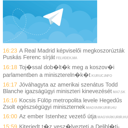
16:23
A Real Madrid képviselői megkoszorúzták
Puskás Ferenc sírját
FELVIDEK.MA
16:18
Toj�ssal dob�lt�k meg a koszov�i
parlamentben a minisztereln�k�t
KURUC.INFO
16:17
Jóváhagyta az amerikai szenátus Todd
Blanche igazságügyi miniszteri kinevezését
MA7.SK
16:16
Kocsis Fülöp metropolita levele Hegedűs
Zsolt egészségügyi miniszternek
MAGYARKURIR.HU
16:00
Az ember Istenhez vezető útja
MAGYARKURIR.HU
15:59
Kiterjedt t�z vesz�lyezteti a Delibl�ti-