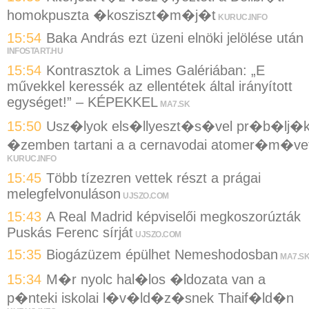
homokpuszta �kosziszt�m�j�t
KURUC.INFO
15:54
Baka András ezt üzeni elnöki jelölése után
INFOSTART.HU
15:54
Kontrasztok a Limes Galériában: „E
művekkel keressék az ellentétek által irányított
egységet!” – KÉPEKKEL
MA7.SK
15:50
Usz�lyok els�llyeszt�s�vel pr�b�lj�
�zemben tartani a a cernavodai atomer�m�ve
KURUC.INFO
15:45
Több tízezren vettek részt a prágai
melegfelvonuláson
UJSZO.COM
15:43
A Real Madrid képviselői megkoszorúzták
Puskás Ferenc sírját
UJSZO.COM
15:35
Biogázüzem épülhet Nemeshodosban
MA7.S
15:34
M�r nyolc hal�los �ldozata van a
p�nteki iskolai l�v�ld�z�snek Thaif�ld�n