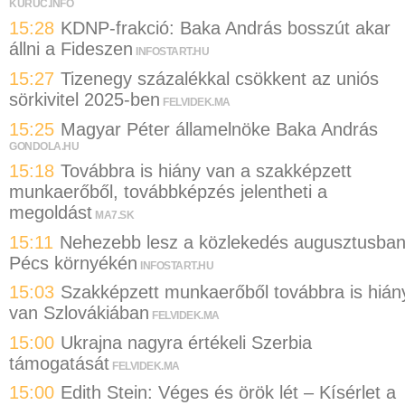
KURUC.INFO
15:28
KDNP-frakció: Baka András bosszút akar
állni a Fideszen
INFOSTART.HU
15:27
Tizenegy százalékkal csökkent az uniós
sörkivitel 2025-ben
FELVIDEK.MA
15:25
Magyar Péter államelnöke Baka András
GONDOLA.HU
15:18
Továbbra is hiány van a szakképzett
munkaerőből, továbbképzés jelentheti a
megoldást
MA7.SK
15:11
Nehezebb lesz a közlekedés augusztusba
Pécs környékén
INFOSTART.HU
15:03
Szakképzett munkaerőből továbbra is hián
van Szlovákiában
FELVIDEK.MA
15:00
Ukrajna nagyra értékeli Szerbia
támogatását
FELVIDEK.MA
15:00
Edith Stein: Véges és örök lét – Kísérlet a