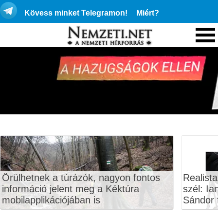
Kövess minket Telegramon!
Miért?
Örülhetnek a túrázók, nagyon fontos
Realista
információ jelent meg a Kéktúra
szél: Ia
mobilapplikációjában is
Sándor f