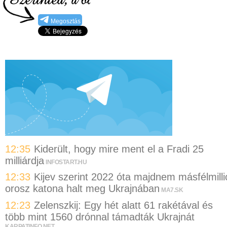
Megosztás
12:35
Kiderült, hogy mire ment el a Fradi 25
milliárdja
INFOSTART.HU
12:33
Kijev szerint 2022 óta majdnem másfélmilli
orosz katona halt meg Ukrajnában
MA7.SK
12:23
Zelenszkij: Egy hét alatt 61 rakétával és
több mint 1560 drónnal támadták Ukrajnát
KARPATINFO.NET