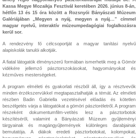
Kassa Megye Mozaikja Fesztivál keretében 2026. június 8-án,
hétfőn 13 és 15 óra között a Rozsnyói Bányászati Múzeum
Galériájában „Megyen a nyáj, megyen a nyáj…” címmel
magyar nyelvű, interaktív múzeumpedagógiai foglalkozásra
kerül sor.
A rendezvény fő célcsoportját a magyar tanítási nyelvű
alapiskolák tanulói alkotják.
A fiatal látogatók élményszerű formában ismerhetik meg a Gömör
vidékére jellemző pásztorszokásokat, hagyományokat és
kézműves mesterségeket.
A program elméleti és gyakorlati részből áll, így a résztvevők
minden érzékszervükkel megtapasztalhatják a témát. Az elméleti
részben Badin Gabriella vezetésével előadás és kötetlen
beszélgetés várja a látogatókat a gömöri pásztoréletről. A program
részeként dokumentumfilm-vetítés lesz a pásztorbotok
készítéséről, valamint a Bányászati Múzeum gyűjteményi
tárgyainak és magángyűjtemények különleges darabjainak
bemutatója. A diákok eredeti pásztorbotokat, kolompokat,