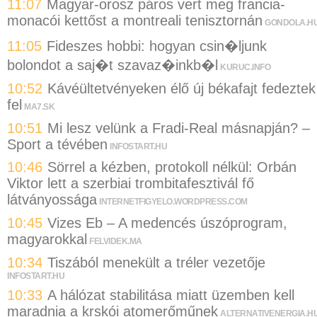
11:07
Magyar-orosz páros vert meg francia-
monacói kettőst a montreali tenisztornán
GONDOLA.H
11:05
Fideszes hobbi: hogyan csin�ljunk
bolondot a saj�t szavaz�inkb�l
KURUC.INFO
10:52
Kávéültetvényeken élő új békafajt fedeztek
fel
MA7.SK
10:51
Mi lesz velünk a Fradi-Real másnapján? –
Sport a tévében
INFOSTART.HU
10:46
Sörrel a kézben, protokoll nélkül: Orbán
Viktor lett a szerbiai trombitafesztivál fő
látványossága
INTERNETFIGYELO.WORDPRESS.COM
10:45
Vizes Eb – A medencés úszóprogram,
magyarokkal
FELVIDEK.MA
10:34
Tiszából menekült a tréler vezetője
INFOSTART.HU
10:33
A hálózat stabilitása miatt üzemben kell
maradnia a krskói atomerőműnek
ALTERNATIVENERGIA.H