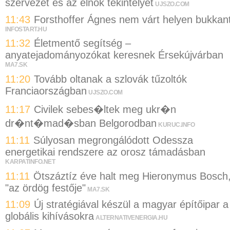
szervezet és az elnök tekintélyét
UJSZO.COM
11:43
Forsthoffer Ágnes nem várt helyen bukkan
INFOSTART.HU
11:32
Életmentő segítség –
anyatejadományozókat keresnek Érsekújvárban
MA7.SK
11:20
Tovább oltanak a szlovák tűzoltók
Franciaországban
UJSZO.COM
11:17
Civilek sebes�ltek meg ukr�n
dr�nt�mad�sban Belgorodban
KURUC.INFO
11:11
Súlyosan megrongálódott Odessza
energetikai rendszere az orosz támadásban
KARPATINFO.NET
11:11
Ötszáztíz éve halt meg Hieronymus Bosch
"az ördög festője"
MA7.SK
11:09
Új stratégiával készül a magyar építőipar a
globális kihívásokra
ALTERNATIVENERGIA.HU