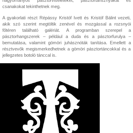
hagyományos pásztorviseleteket, pásztortarisznyákat és
csanakokat tekinthetnek meg.
A gyakorlati részt Répássy Kristóf Ivett és Kristóf Bálint vezeti,
akik szó szerint megtöltik zenével és mozgással a rozsnyói
főtéren található galériát. A programban szerepel a
pásztorhangszerek – például a duda és a pásztorfurulya –
bemutatása, valamint gömöri juhásznóták tanítása. Emellett a
résztvevők megismerkedhetnek a gömöri pásztortáncokkal és a
jellegzetes botoló tánccal is.