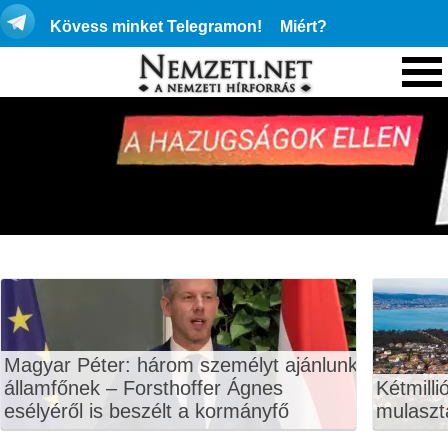
Kövess minket Telegramon!
Miért?
Magyar Péter: három személyt ajánlunk
államfőnek – Forsthoffer Ágnes
Kétmilli
esélyéről is beszélt a kormányfő
mulaszt