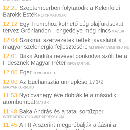
12:21
Szeptemberben folytatódik a Kelenföldi
Barokk Esték
REFORMATUS.HU
12:12
Egy Trumphoz köthető cég olajfúrásokat
tervez Grönlandon - engedélye még nincs
MA7.SK
12:04
Szakmai szervezetek tettek javaslatot a
magyar szélenergia fejlesztésére
ALTERNATIVENERGIA.HU
12:01
Baka András nevével pónkodva szólt be a
Fidesznek Magyar Péter
INFOSTART.HU
12:00
Eger
GONDOLA.HU
12:00
Az Eucharisztia ünneplése 171/2
MAGYARKURIR.HU
11:53
Nyolcvanegy éve dobták le a második
atombombát
MA7.SK
11:48
Baka András és a tatai sortűzper
INTERNETFIGYELO.WORDPRESS.COM
11:45
A FIFA szerint megpróbálják aláásni a