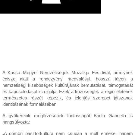
A Kassa Megyei Nemzetiségek Mozaikja Fesztivál, amelynek
égisze alatt a rendezvény megvalósul, hosszú távon a
nemzetiségi kisebbségek kultúrájának bemutatását, támogatását
és kapcsolódását szolgálja. Ezek a közösségek a régió életének
természetes részét képezik, és jelentős szerepet játszanak
identitásának formálásában.
A gyökereink megőrzésének fontosságát Badin Gabriella is
hangsúlyozta:
„A gömöri pásztorkultúra nem csupán a múlt emléke, hanem