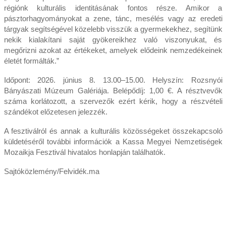
régiónk kulturális identitásának fontos része. Amikor a
pásztorhagyományokat a zene, tánc, mesélés vagy az eredeti
tárgyak segítségével közelebb visszük a gyermekekhez, segítünk
nekik kialakítani saját gyökereikhez való viszonyukat, és
megőrizni azokat az értékeket, amelyek elődeink nemzedékeinek
életét formálták.”
Időpont: 2026. június 8. 13.00–15.00. Helyszín: Rozsnyói
Bányászati Múzeum Galériája. Belépődíj: 1,00 €. A résztvevők
száma korlátozott, a szervezők ezért kérik, hogy a részvételi
szándékot előzetesen jelezzék.
A fesztiválról és annak a kulturális közösségeket összekapcsoló
küldetéséről további információk a Kassa Megyei Nemzetiségek
Mozaikja Fesztivál hivatalos honlapján találhatók.
Sajtóközlemény/Felvidék.ma