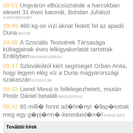
09:51
Ungváron elbúcsúztatták a harcokban
elesett 31 éves katonát, Bohdan Juhászt
KARPATINFO.NET
09:49
460 kg-os vízi aknát fedett fel az apadó
Duna
MA7.SK
09:48
A Szociális Testvérek Társasága
kültagjainak éves lelkigyakorlatát tartották
Erdélyben
MAGYARKURIR.HU
09:47
Szlovákiától kért segítséget Orbán Anita,
hogy legyen elég víz a Duna magyarországi
szakaszán
UJSZO.COM
09:43
Lionel Messi is fellélegezhetett, miután
Pintér Dániel betalált
INFOSTART.HU
09:42
65 milli� forint ad�hi�nyt �llap�tottak
meg egy g�pj�rm�-keresked�n�l
KURUC.INFO
További hírek