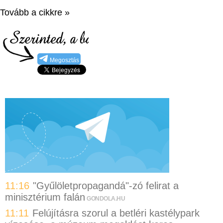
Tovább a cikkre »
Megosztás
11:16
"Gyűlöletpropagandá"-zó felirat a
minisztérium falán
GONDOLA.HU
11:11
Felújításra szorul a betléri kastélypark