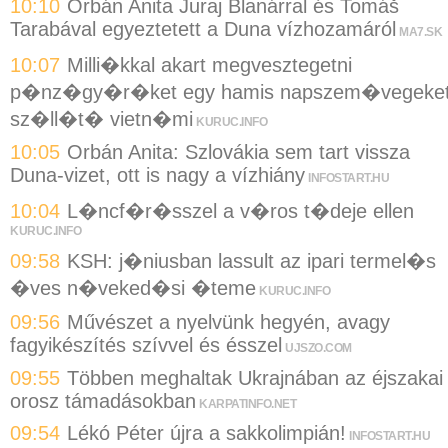
10:10
Orbán Anita Juraj Blanárral és Tomáš
Tarabával egyeztetett a Duna vízhozamáról
MA7.SK
10:07
Milli�kkal akart megvesztegetni
p�nz�gy�r�ket egy hamis napszem�vegeke
sz�ll�t� vietn�mi
KURUC.INFO
10:05
Orbán Anita: Szlovákia sem tart vissza
Duna-vizet, ott is nagy a vízhiány
INFOSTART.HU
10:04
L�ncf�r�sszel a v�ros t�deje ellen
KURUC.INFO
09:58
KSH: j�niusban lassult az ipari termel�s
�ves n�veked�si �teme
KURUC.INFO
09:56
Művészet a nyelvünk hegyén, avagy
fagyikészítés szívvel és ésszel
UJSZO.COM
09:55
Többen meghaltak Ukrajnában az éjszakai
orosz támadásokban
KARPATINFO.NET
09:54
Lékó Péter újra a sakkolimpián!
INFOSTART.HU