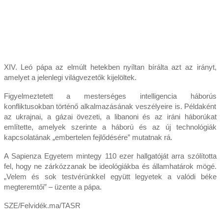
XIV. Leó pápa az elmúlt hetekben nyíltan bírálta azt az irányt,
amelyet a jelenlegi világvezetők kijelöltek.
Figyelmeztetett a mesterséges intelligencia háborús
konfliktusokban történő alkalmazásának veszélyeire is. Példaként
az ukrajnai, a gázai övezeti, a libanoni és az iráni háborúkat
említette, amelyek szerinte a háború és az új technológiák
kapcsolatának „embertelen fejlődésére” mutatnak rá.
A Sapienza Egyetem mintegy 110 ezer hallgatóját arra szólította
fel, hogy ne zárkózzanak be ideológiákba és államhatárok mögé.
„Velem és sok testvérünkkel együtt legyetek a valódi béke
megteremtői” – üzente a pápa.
SZE/Felvidék.ma/TASR