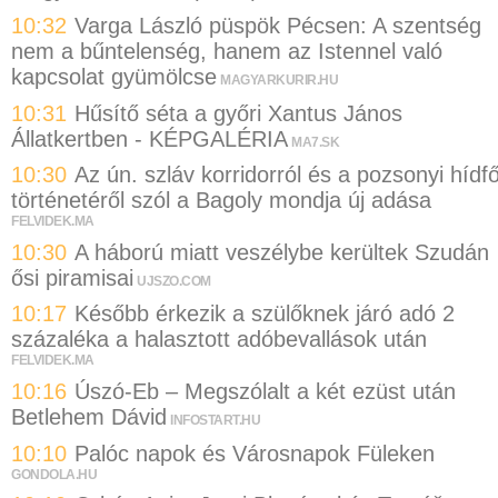
10:32
Varga László püspök Pécsen: A szentség
nem a bűntelenség, hanem az Istennel való
kapcsolat gyümölcse
MAGYARKURIR.HU
10:31
Hűsítő séta a győri Xantus János
Állatkertben - KÉPGALÉRIA
MA7.SK
10:30
Az ún. szláv korridorról és a pozsonyi hídf
történetéről szól a Bagoly mondja új adása
FELVIDEK.MA
10:30
A háború miatt veszélybe kerültek Szudán
ősi piramisai
UJSZO.COM
10:17
Később érkezik a szülőknek járó adó 2
százaléka a halasztott adóbevallások után
FELVIDEK.MA
10:16
Úszó-Eb – Megszólalt a két ezüst után
Betlehem Dávid
INFOSTART.HU
10:10
Palóc napok és Városnapok Füleken
GONDOLA.HU