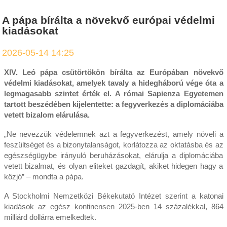
A pápa bírálta a növekvő európai védelmi
kiadásokat
2026-05-14 14:25
XIV. Leó pápa csütörtökön bírálta az Európában növekvő
védelmi kiadásokat, amelyek tavaly a hidegháború vége óta a
legmagasabb szintet érték el. A római Sapienza Egyetemen
tartott beszédében kijelentette: a fegyverkezés a diplomáciába
vetett bizalom elárulása.
„Ne nevezzük védelemnek azt a fegyverkezést, amely növeli a
feszültséget és a bizonytalanságot, korlátozza az oktatásba és az
egészségügybe irányuló beruházásokat, elárulja a diplomáciába
vetett bizalmat, és olyan eliteket gazdagít, akiket hidegen hagy a
közjó” – mondta a pápa.
A Stockholmi Nemzetközi Békekutató Intézet szerint a katonai
kiadások az egész kontinensen 2025-ben 14 százalékkal, 864
milliárd dollárra emelkedtek.