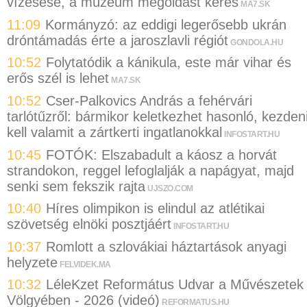
vízesése, a múzeum megoldást keres
MA7.SK
11:09
Kormányzó: az eddigi legerősebb ukrán
dróntámadás érte a jaroszlavli régiót
GONDOLA.HU
10:52
Folytatódik a kánikula, este már vihar és
erős szél is lehet
MA7.SK
10:52
Cser-Palkovics András a fehérvári
tarlótűzről: bármikor keletkezhet hasonló, kezden
kell valamit a zártkerti ingatlanokkal
INFOSTART.HU
10:45
FOTÓK: Elszabadult a káosz a horvát
strandokon, reggel lefoglalják a napágyat, majd
senki sem fekszik rajta
UJSZO.COM
10:40
Híres olimpikon is elindul az atlétikai
szövetség elnöki posztjáért
INFOSTART.HU
10:37
Romlott a szlovákiai háztartások anyagi
helyzete
FELVIDEK.MA
10:32
LéleKzet Református Udvar a Művészetek
Völgyében - 2026 (videó)
REFORMATUS.HU