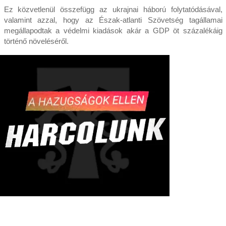
Ez közvetlenül összefügg az ukrajnai háború folytatódásával,
valamint azzal, hogy az Észak-atlanti Szövetség tagállamai
megállapodtak a védelmi kiadások akár a GDP öt százalékáig
történő növeléséről.