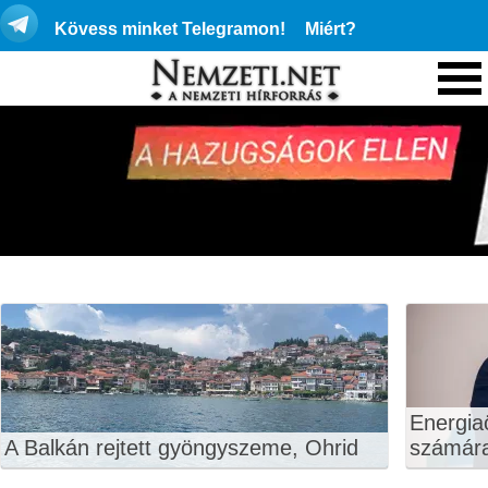
Kövess minket Telegramon!
Miért?
Energiaö
A Balkán rejtett gyöngyszeme, Ohrid
számár