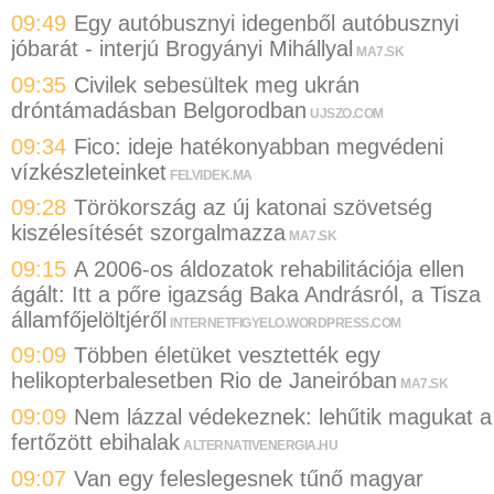
09:49
Egy autóbusznyi idegenből autóbusznyi
jóbarát - interjú Brogyányi Mihállyal
MA7.SK
09:35
Civilek sebesültek meg ukrán
dróntámadásban Belgorodban
UJSZO.COM
09:34
Fico: ideje hatékonyabban megvédeni
vízkészleteinket
FELVIDEK.MA
09:28
Törökország az új katonai szövetség
kiszélesítését szorgalmazza
MA7.SK
09:15
A 2006-os áldozatok rehabilitációja ellen
ágált: Itt a pőre igazság Baka Andrásról, a Tisza
államfőjelöltjéről
INTERNETFIGYELO.WORDPRESS.COM
09:09
Többen életüket vesztették egy
helikopterbalesetben Rio de Janeiróban
MA7.SK
09:09
Nem lázzal védekeznek: lehűtik magukat a
fertőzött ebihalak
ALTERNATIVENERGIA.HU
09:07
Van egy feleslegesnek tűnő magyar