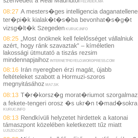
szenvedett a Real Madridtól
FELVIDEK.MA
08:27
A mesters�ges intelligencia daganatellene
ter�pi�k kialak�t�s�ba bevonhat�s�g�t
vizsg�lt�k Szegeden
KURUC.INFO
08:25
„Most önöknek kell felelősséget vállalniuk
azért, hogy ránk szavaztak” – kíméletlen
lakossági útmutató a tiszás rezsim
mindennapjaihoz
INTERNETFIGYELO.WORDPRESS.COM
08:16
Irán nyeregben érzi magát, újabb
feltételeket szabott a Hormuzi-szoros
megnyitásához
MA7.SK
08:13
T�r�korsz�g morat�riumot szorgalmaz
a fekete-tengeri orosz �s ukr�n t�mad�sokra
KURUC.INFO
08:13
Rendkívüli helyzetet hirdettek a katonai
támaszpont közelében keletkezett tűz miatt
UJSZO.COM