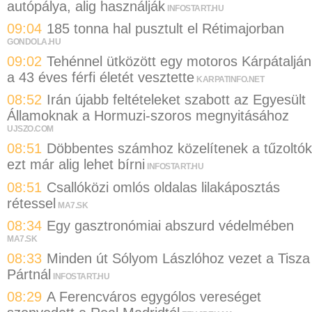
autópálya, alig használják
INFOSTART.HU
09:04
185 tonna hal pusztult el Rétimajorban
GONDOLA.HU
09:02
Tehénnel ütközött egy motoros Kárpátalján
a 43 éves férfi életét vesztette
KARPATINFO.NET
08:52
Irán újabb feltételeket szabott az Egyesült
Államoknak a Hormuzi-szoros megnyitásához
UJSZO.COM
08:51
Döbbentes számhoz közelítenek a tűzoltók
ezt már alig lehet bírni
INFOSTART.HU
08:51
Csallóközi omlós oldalas lilakáposztás
rétessel
MA7.SK
08:34
Egy gasztronómiai abszurd védelmében
MA7.SK
08:33
Minden út Sólyom Lászlóhoz vezet a Tisza
Pártnál
INFOSTART.HU
08:29
A Ferencváros egygólos vereséget