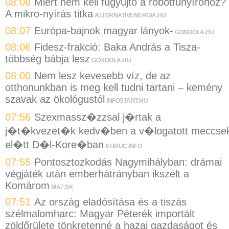
08:08
Miért nem kell fűgyűjtő a robotfűnyíróhoz?
A mikro-nyírás titka
ALTERNATIVENERGIA.HU
08:07
Európa-bajnok magyar lányok-
GONDOLA.HU
08:06
Fidesz-frakció: Baka András a Tisza-
többség bábja lesz
GONDOLA.HU
08:00
Nem lesz kevesebb víz, de az
otthonunkban is meg kell tudni tartani – kemény
szavak az ökológustól
INFOSTART.HU
07:56
Szexmassz�zzsal j�rtak a
j�t�kvezet�k kedv�ben a v�logatott meccse
el�tt D�l-Kore�ban
KURUC.INFO
07:55
Pontosztozkodás Nagymihályban: drámai
végjáték után emberhátrányban ikszelt a
Komárom
MA7.SK
07:51
Az ország eladósítása és a tiszás
szélmalomharc: Magyar Péterék importált
zöldőrülete tönkretenné a hazai gazdaságot és