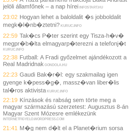
jelöli államfőnek – a nap hírei
INFOSTART.HU
23:02
Hogyan lehet a baloldalit �s jobboldalit
megk�l�nb�ztetni?
KURUC.INFO
22:59
Tak�cs P�ter szerint egy Tisza-h�v�
megpr�b�lta elmagyarp�terezni a telefonj�t
KURUC.INFO
22:38
Futball: A Fradi győzelmet ajándékozott a
Real Madridnak
GONDOLA.HU
22:23
Gaudi Bak�r�l: egy szakmailag igen
gyenge k�pess�g�, massz�van liber�lis
tal�ros aktivista
KURUC.INFO
22:19
Kínzások és rabság sem törte meg a
magyar származású szerzetest: Augusztus 8-án
Magyar Szent Mózesre emlékezünk
INTERNETFIGYELO.WORDPRESS.COM
21:41
M�g nem d�lt el a Planet�rium sorsa