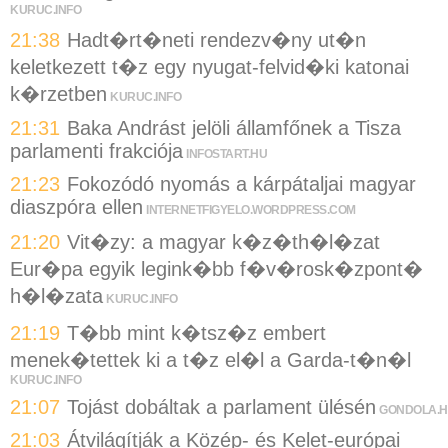
KURUC.INFO
21:38
Hadt�rt�neti rendezv�ny ut�n
keletkezett t�z egy nyugat-felvid�ki katonai
k�rzetben
KURUC.INFO
21:31
Baka Andrást jelöli államfőnek a Tisza
parlamenti frakciója
INFOSTART.HU
21:23
Fokozódó nyomás a kárpátaljai magyar
diaszpóra ellen
INTERNETFIGYELO.WORDPRESS.COM
21:20
Vit�zy: a magyar k�z�th�l�zat
Eur�pa egyik legink�bb f�v�rosk�zpont�
h�l�zata
KURUC.INFO
21:19
T�bb mint k�tsz�z embert
menek�tettek ki a t�z el�l a Garda-t�n�l
KURUC.INFO
21:07
Tojást dobáltak a parlament ülésén
GONDOLA.
21:03
Átvilágítják a Közép- és Kelet-európai