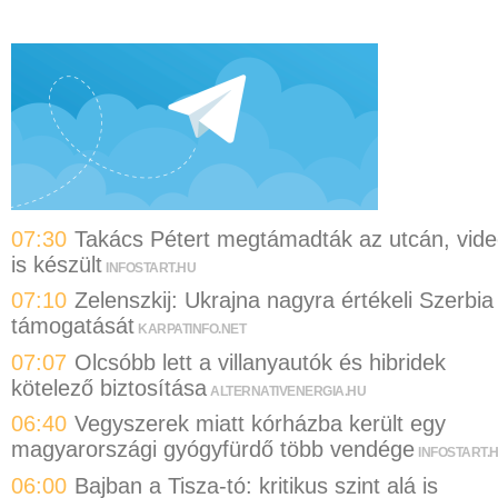
07:30
Takács Pétert megtámadták az utcán, vid
is készült
INFOSTART.HU
07:10
Zelenszkij: Ukrajna nagyra értékeli Szerbia
támogatását
KARPATINFO.NET
07:07
Olcsóbb lett a villanyautók és hibridek
kötelező biztosítása
ALTERNATIVENERGIA.HU
06:40
Vegyszerek miatt kórházba került egy
magyarországi gyógyfürdő több vendége
INFOSTART.
06:00
Bajban a Tisza-tó: kritikus szint alá is