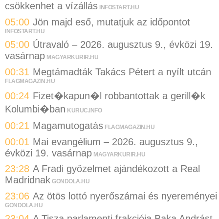
csökkenhet a vízállás
INFOSTART.HU
05:00
Jön majd eső, mutatjuk az időpontot
INFOSTART.HU
05:00
Útravaló – 2026. augusztus 9., évközi 19.
vasárnap
MAGYARKURIR.HU
00:31
Megtámadták Takács Pétert a nyílt utcán
FLAGMAGAZIN.HU
00:24
Fizet�kapun�l robbantottak a gerill�k
Kolumbi�ban
KURUC.INFO
00:21
Magamutogatás
FLAGMAGAZIN.HU
00:01
Mai evangélium – 2026. augusztus 9.,
évközi 19. vasárnap
MAGYARKURIR.HU
23:28
A Fradi győzelmet ajándékozott a Real
Madridnak
GONDOLA.HU
23:06
Az ötös lottó nyerőszámai és nyereményei
GONDOLA.HU
23:04
A Tisza parlamenti frakciója Baka Andrást