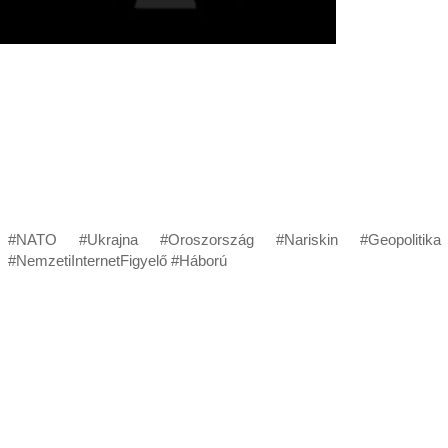
#NATO #Ukrajna #Oroszország #Nariskin #Geopolitika
#NemzetiInternetFigyelő #Háború