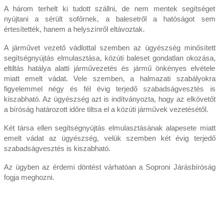
A három terhelt ki tudott szállni, de nem mentek segítséget
nyújtani a sérült sofőrnek, a balesetről a hatóságot sem
értesítették, hanem a helyszínről eltávoztak.
A járművet vezető vádlottal szemben az ügyészség minősített
segítségnyújtás elmulasztása, közúti baleset gondatlan okozása,
eltiltás hatálya alatti járművezetés és jármű önkényes elvétele
miatt emelt vádat. Vele szemben, a halmazati szabályokra
figyelemmel négy és fél évig terjedő szabadságvesztés is
kiszabható. Az ügyészség azt is indítványozta, hogy az elkövetőt
a bíróság határozott időre tiltsa el a közúti járművek vezetésétől.
Két társa ellen segítségnyújtás elmulasztásának alapesete miatt
emelt vádat az ügyészség, velük szemben két évig terjedő
szabadságvesztés is kiszabható.
Az ügyben az érdemi döntést várhatóan a Soproni Járásbíróság
fogja meghozni.