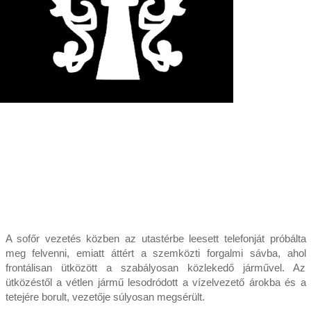
A sofőr vezetés közben az utastérbe leesett telefonját próbálta
meg felvenni, emiatt áttért a szemközti forgalmi sávba, ahol
frontálisan ütközött a szabályosan közlekedő járművel. Az
ütközéstől a vétlen jármű lesodródott a vízelvezető árokba és a
tetejére borult, vezetője súlyosan megsérült.