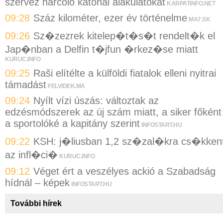
szervez harcoló katonai alakulatokat
KARPATINFO.NET
09:28
Száz kilométer, ezer év történelme
MA7.SK
09:26
Sz�zezrek kitelep�t�s�t rendelt�k el
Jap�nban a Delfin t�jfun �rkez�se miatt
KURUC.INFO
09:25
Raši elítélte a külföldi fiatalok elleni nyitrai
támadást
FELVIDEK.MA
09:24
Nyílt vízi úszás: változtak az
edzésmódszerek az új szám miatt, a siker főként
a sportolóké a kapitány szerint
INFOSTART.HU
09:22
KSH: j�liusban 1,2 sz�zal�kra cs�kken
az infl�ci�
KURUC.INFO
09:12
Véget ért a veszélyes ackió a Szabadság
hídnál – képek
INFOSTART.HU
További hírek