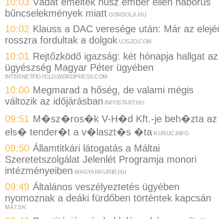
10:03
Vádat emeltek húsz ember ellen háborús
bűncselekmények miatt
GONDOLA.HU
10:02
Klauss a DAC veresége után: Már az elejé
rosszra fordultak a dolgok
UJSZO.COM
10:01
Rejtőzködő igazság: két hónapja hallgat az
ügyészség Magyar Péter ügyében
INTERNETFIGYELO.WORDPRESS.COM
10:00
Megmarad a hőség, de valami mégis
változik az időjárásban
INFOSTART.HU
09:51
M�sz�ros�k V-H�d Kft.-je beh�zta az
els� tender�t a v�laszt�s �ta
KURUC.INFO
09:50
Államtitkári látogatás a Máltai
Szeretetszolgálat Jelenlét Programja monori
intézményeiben
MAGYARKURIR.HU
09:49
Általános veszélyeztetés ügyében
nyomoznak a deáki fürdőben történtek kapcsán
MA7.SK