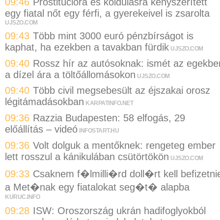
09:46
Prostitúcióra és koldulásra kényszerített
egy fiatal nőt egy férfi, a gyerekeivel is zsarolta
UJSZO.COM
09:43
Több mint 3000 euró pénzbírságot is
kaphat, ha ezekben a tavakban fürdik
UJSZO.COM
09:40
Rossz hír az autósoknak: ismét az egekbe
a dízel ára a töltőállomásokon
UJSZO.COM
09:40
Több civil megsebesült az éjszakai orosz
légitámadásokban
KARPATINFO.NET
09:36
Razzia Budapesten: 58 elfogás, 29
előállítás – videó
INFOSTART.HU
09:36
Volt dolguk a mentőknek: rengeteg ember
lett rosszul a kánikulában csütörtökön
UJSZO.COM
09:33
Csaknem f�lmilli�rd doll�rt kell befizetni
a Met�nak egy fiatalokat seg�t� alapba
KURUC.INFO
09:28
ISW: Oroszország ukrán hadifoglyokból