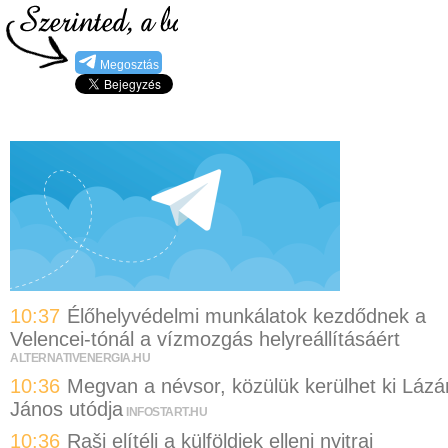
Megosztás
10:37
Élőhelyvédelmi munkálatok kezdődnek a
Velencei-tónál a vízmozgás helyreállításáért
ALTERNATIVENERGIA.HU
10:36
Megvan a névsor, közülük kerülhet ki Lázá
János utódja
INFOSTART.HU
10:36
Raši elítéli a külföldiek elleni nyitrai