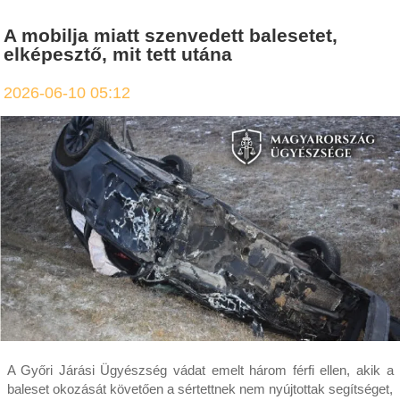
A mobilja miatt szenvedett balesetet,
elképesztő, mit tett utána
2026-06-10 05:12
A Győri Járási Ügyészség vádat emelt három férfi ellen, akik a
baleset okozását követően a sértettnek nem nyújtottak segítséget,