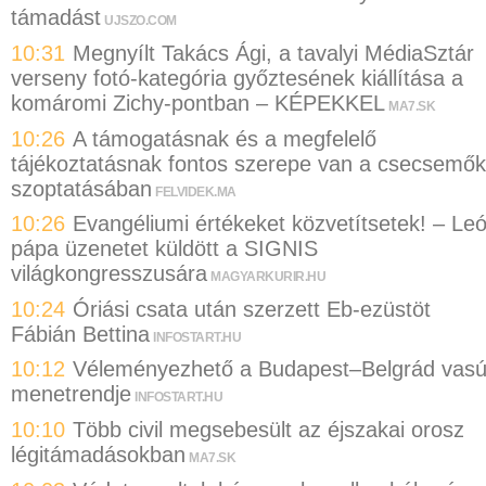
támadást
UJSZO.COM
10:31
Megnyílt Takács Ági, a tavalyi MédiaSztár
verseny fotó-kategória győztesének kiállítása a
komáromi Zichy-pontban – KÉPEKKEL
MA7.SK
10:26
A támogatásnak és a megfelelő
tájékoztatásnak fontos szerepe van a csecsemők
szoptatásában
FELVIDEK.MA
10:26
Evangéliumi értékeket közvetítsetek! – Le
pápa üzenetet küldött a SIGNIS
világkongresszusára
MAGYARKURIR.HU
10:24
Óriási csata után szerzett Eb-ezüstöt
Fábián Bettina
INFOSTART.HU
10:12
Véleményezhető a Budapest–Belgrád vasú
menetrendje
INFOSTART.HU
10:10
Több civil megsebesült az éjszakai orosz
légitámadásokban
MA7.SK