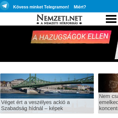
Kövess minket Telegramon!
Miért?
Nem csa
Véget ért a veszélyes ackió a
emelkedi
Szabadság hídnál – képek
koncentr