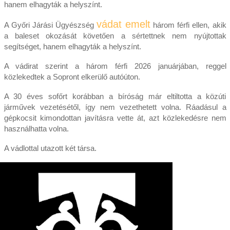
hanem elhagyták a helyszínt.
vádat emelt
A Győri Járási Ügyészség
három férfi ellen, akik
a baleset okozását követően a sértettnek nem nyújtottak
segítséget, hanem elhagyták a helyszínt.
A vádirat szerint a három férfi 2026 januárjában, reggel
közlekedtek a Sopront elkerülő autóúton.
A 30 éves sofőrt korábban a bíróság már eltiltotta a közúti
járművek vezetésétől, így nem vezethetett volna. Ráadásul a
gépkocsit kimondottan javításra vette át, azt közlekedésre nem
használhatta volna.
A vádlottal utazott két társa.