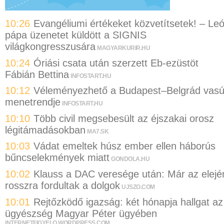
10:26
Evangéliumi értékeket közvetítsetek! – Le
pápa üzenetet küldött a SIGNIS
világkongresszusára
MAGYARKURIR.HU
10:24
Óriási csata után szerzett Eb-ezüstöt
Fábián Bettina
INFOSTART.HU
10:12
Véleményezhető a Budapest–Belgrád vasú
menetrendje
INFOSTART.HU
10:10
Több civil megsebesült az éjszakai orosz
légitámadásokban
MA7.SK
10:03
Vádat emeltek húsz ember ellen háborús
bűncselekmények miatt
GONDOLA.HU
10:02
Klauss a DAC veresége után: Már az elejé
rosszra fordultak a dolgok
UJSZO.COM
10:01
Rejtőzködő igazság: két hónapja hallgat az
ügyészség Magyar Péter ügyében
INTERNETFIGYELO.WORDPRESS.COM