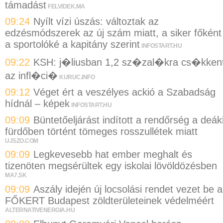
támadást
FELVIDEK.MA
09:24
Nyílt vízi úszás: változtak az
edzésmódszerek az új szám miatt, a siker főként
a sportolóké a kapitány szerint
INFOSTART.HU
09:22
KSH: j�liusban 1,2 sz�zal�kra cs�kken
az infl�ci�
KURUC.INFO
09:12
Véget ért a veszélyes ackió a Szabadság
hídnál – képek
INFOSTART.HU
09:09
Büntetőeljárást indított a rendőrség a deák
fürdőben történt tömeges rosszullétek miatt
UJSZO.COM
09:09
Legkevesebb hat ember meghalt és
tizenöten megsérültek egy iskolai lövöldözésben
MA7.SK
09:09
Aszály idején új locsolási rendet vezet be a
FŐKERT Budapest zöldterületeinek védelméért
ALTERNATIVENERGIA.HU