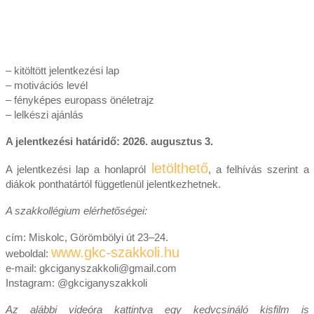
– kitöltött jelentkezési lap
– motivációs levél
– fényképes europass önéletrajz
– lelkészi ajánlás
A jelentkezési határidő: 2026. augusztus 3.
letölthető
A jelentkezési lap a honlapról
, a felhívás szerint a
diákok ponthatártól függetlenül jelentkezhetnek.
A szakkollégium elérhetőségei:
cím: Miskolc, Görömbölyi út 23–24.
www.gkc-szakkoli.hu
weboldal:
e-mail:
gkciganyszakkoli@gmail.com
Instagram: @gkciganyszakkoli
Az alábbi videóra kattintva egy kedvcsináló kisfilm is