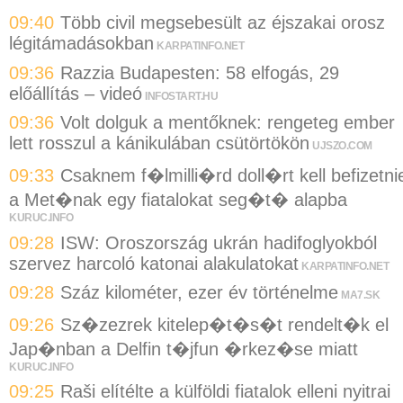
09:40
Több civil megsebesült az éjszakai orosz
légitámadásokban
KARPATINFO.NET
09:36
Razzia Budapesten: 58 elfogás, 29
előállítás – videó
INFOSTART.HU
09:36
Volt dolguk a mentőknek: rengeteg ember
lett rosszul a kánikulában csütörtökön
UJSZO.COM
09:33
Csaknem f�lmilli�rd doll�rt kell befizetni
a Met�nak egy fiatalokat seg�t� alapba
KURUC.INFO
09:28
ISW: Oroszország ukrán hadifoglyokból
szervez harcoló katonai alakulatokat
KARPATINFO.NET
09:28
Száz kilométer, ezer év történelme
MA7.SK
09:26
Sz�zezrek kitelep�t�s�t rendelt�k el
Jap�nban a Delfin t�jfun �rkez�se miatt
KURUC.INFO
09:25
Raši elítélte a külföldi fiatalok elleni nyitrai