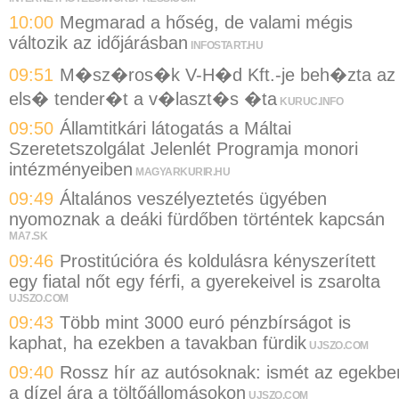
10:00
Megmarad a hőség, de valami mégis
változik az időjárásban
INFOSTART.HU
09:51
M�sz�ros�k V-H�d Kft.-je beh�zta az
els� tender�t a v�laszt�s �ta
KURUC.INFO
09:50
Államtitkári látogatás a Máltai
Szeretetszolgálat Jelenlét Programja monori
intézményeiben
MAGYARKURIR.HU
09:49
Általános veszélyeztetés ügyében
nyomoznak a deáki fürdőben történtek kapcsán
MA7.SK
09:46
Prostitúcióra és koldulásra kényszerített
egy fiatal nőt egy férfi, a gyerekeivel is zsarolta
UJSZO.COM
09:43
Több mint 3000 euró pénzbírságot is
kaphat, ha ezekben a tavakban fürdik
UJSZO.COM
09:40
Rossz hír az autósoknak: ismét az egekbe
a dízel ára a töltőállomásokon
UJSZO.COM