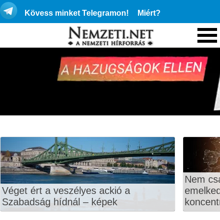
Kövess minket Telegramon!
Miért?
Nem csa
Véget ért a veszélyes ackió a
emelkedi
Szabadság hídnál – képek
koncentr