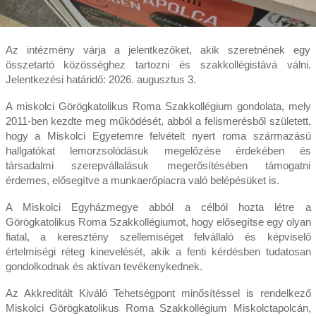
Az intézmény várja a jelentkezőket, akik szeretnének egy
összetartó közösséghez tartozni és szakkollégistává válni.
Jelentkezési határidő: 2026. augusztus 3.
A miskolci Görögkatolikus Roma Szakkollégium gondolata, mely
2011-ben kezdte meg működését, abból a felismerésből született,
hogy a Miskolci Egyetemre felvételt nyert roma származású
hallgatókat lemorzsolódásuk megelőzése érdekében és
társadalmi szerepvállalásuk megerősítésében támogatni
érdemes, elősegítve a munkaerőpiacra való belépésüket is.
A Miskolci Egyházmegye abból a célból hozta létre a
Görögkatolikus Roma Szakkollégiumot, hogy elősegítse egy olyan
fiatal, a keresztény szellemiséget felvállaló és képviselő
értelmiségi réteg kinevelését, akik a fenti kérdésben tudatosan
gondolkodnak és aktívan tevékenykednek.
Az Akkreditált Kiváló Tehetségpont minősítéssel is rendelkező
Miskolci Görögkatolikus Roma Szakkollégium Miskolctapolcán,