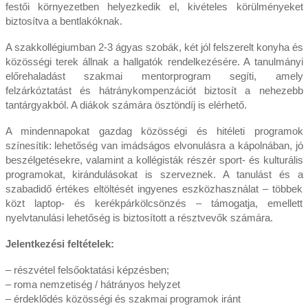
festői környezetben helyezkedik el, kivételes körülményeket
biztosítva a bentlakóknak.
A szakkollégiumban 2-3 ágyas szobák, két jól felszerelt konyha és
közösségi terek állnak a hallgatók rendelkezésére. A tanulmányi
előrehaladást szakmai mentorprogram segíti, amely
felzárkóztatást és hátránykompenzációt biztosít a nehezebb
tantárgyakból. A diákok számára ösztöndíj is elérhető.
A mindennapokat gazdag közösségi és hitéleti programok
színesítik: lehetőség van imádságos elvonulásra a kápolnában, jó
beszélgetésekre, valamint a kollégisták részér sport- és kulturális
programokat, kirándulásokat is szerveznek. A tanulást és a
szabadidő értékes eltöltését ingyenes eszközhasználat – többek
közt laptop- és kerékpárkölcsönzés – támogatja, emellett
nyelvtanulási lehetőség is biztosított a résztvevők számára.
Jelentkezési feltételek:
– részvétel felsőoktatási képzésben;
– roma nemzetiség / hátrányos helyzet
– érdeklődés közösségi és szakmai programok iránt