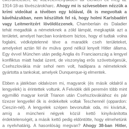
1914-18-as lövészárokharc.
Ahogy mi is szívesebben nézzük a
krími videókat a tévében egy kólával, ők is megvoltak a
kávéházukban, nem készültek fel rá, hogy holmi Karlsbadért
vagy Leitmeritzért lövöldözzenek.
Chamberlain és Daladier
tehát megadták a németeknek a zöld lámpát, megkapták azt a
területet, amelyet harcban korántsem biztos, hogy el tudtak volna
foglalni, védképtelenné téve a maradék cseh területeket,
amelyeket aztán fél év múlva gond nélkül lenyelt Hitler állama.
Egy évvel München után pedig Anglia és Franciaország a lengyel
konfliktus miatt hadat üzent, de viszonylag erős szövetségesük,
Csehszlovákia már sehol nem volt, hadiipara a németeknek
gyártotta a tankokat, amelyek Dunquerque-ig elmentek.
Ebben a játékban oldalvizen mi, magyarok (és másik oldalról a
lengyelek) is érintettek voltunk. A Felvidék déli peremén több mint
egymillió magyar került Trianon után Csehszlovákiához és pár
tízezer lengyellel ők is érdekeltek voltak Teschennél (oppardon:
Cieszin-nél). A lengyelek szépen bevonultak oda, mi kivártuk,
amíg a müncheni négyek közül kettő kinyilvánította
érdektelenségét, a másik kettő pedig eldöntötte, hogy elmehetünk
a nyelvhatárig. A hasonlóság megvan?
Ahogy 38-ban Hitler,