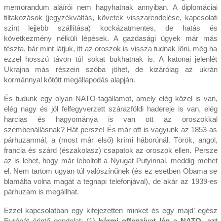
memorandum aláírói nem hagyhatnak annyiban. A diplomáciai
tiltakozások (jegyzékváltás, követek visszarendelése, kapcsolati
szint lejjebb szállítása) kockázatmentes, de hatás és
következmény nélküli lépések. A gazdasági ügyek már más
tészta, bár mint látjuk, itt az oroszok is vissza tudnak lőni, még ha
ezzel hosszú távon túl sokat bukhatnak is. A katonai jelenlét
Ukrajna más részein szóba jöhet, de kizárólag az ukrán
kormánnyal kötött megállapodás alapján.
És tudunk egy olyan NATO-tagállamot, amely elég közel is van,
elég nagy és jól felfegyverzett szárazföldi hadereje is van, elég
harcias és hagyománya is van ott az oroszokkal
szembenállásnak? Hát persze! És már ott is vagyunk az 1853-as
párhuzamnál, a (most már első) krími háborúnál. Török, angol,
francia és szárd (északolasz) csapatok az oroszok ellen. Persze
az is lehet, hogy már leboltolt a Nyugat Putyinnal, meddig mehet
el. Nem tartom ugyan túl valószínűnek (és ez esetben Obama se
blamálta volna magát a tegnapi telefonjával), de akár az 1939-es
párhuzam is megállhat.
Ezzel kapcsolatban egy kifejezetten minket és egy majd’ egész
Európát érintő gondolat: (1)
bármi offenzívat lép a NATO, azt