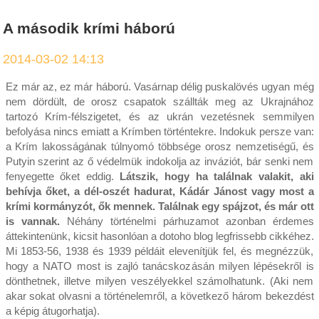
A második krími háború
2014-03-02 14:13
Ez már az, ez már háború. Vasárnap délig puskalövés ugyan még
nem dördült, de orosz csapatok szállták meg az Ukrajnához
tartozó Krím-félszigetet, és az ukrán vezetésnek semmilyen
befolyása nincs emiatt a Krímben történtekre. Indokuk persze van:
a Krím lakosságának túlnyomó többsége orosz nemzetiségű, és
Putyin szerint az ő védelmük indokolja az inváziót, bár senki nem
fenyegette őket eddig.
Látszik, hogy ha találnak valakit, aki
behívja őket, a dél-oszét hadurat, Kádár Jánost vagy most a
krími kormányzót, ők mennek. Találnak egy spájzot, és már ott
is vannak.
Néhány történelmi párhuzamot azonban érdemes
áttekintenünk, kicsit hasonlóan a dotoho blog legfrissebb cikkéhez.
Mi 1853-56, 1938 és 1939 példáit elevenítjük fel, és megnézzük,
hogy a NATO most is zajló tanácskozásán milyen lépésekről is
dönthetnek, illetve milyen veszélyekkel számolhatunk. (Aki nem
akar sokat olvasni a történelemről, a következő három bekezdést
a képig átugorhatja).