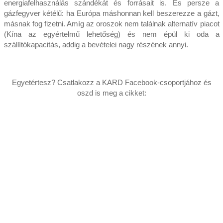
energiafelhasználás szándékát és forrásait is. És persze a
gázfegyver kétélű: ha Európa máshonnan kell beszerezze a gázt,
másnak fog fizetni. Amíg az oroszok nem találnak alternatív piacot
(Kína az egyértelmű lehetőség) és nem épül ki oda a
szállítókapacitás, addig a bevételei nagy részének annyi.
Egyetértesz? Csatlakozz a KARD Facebook-csoportjához és
oszd is meg a cikket: