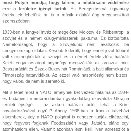
most Putyin mondja, hogy kérem, a néptársaim védelmére
erre a területre igényt tartok.
És Beregszásznál ugyanúgy
érdekeltek lehetünk mi is a másik oldalról épp megcsonkított
szomszédban.
1939-ben a lengyel inváziót megelőzte Molotov és Ribbentrop, a
szovjet és a német külügyminiszterek paktuma. Ez biztosította
Németországot, hogy a Szovjetunió nem avatkozik be
Lengyelország oldalán. Később kiderült, hogy ennél jóval többről
volt szó:meghúzták a szovjet és a német érdekszféra határát:
Kelet-Lengyelországot ugyanúgy megszállták az oroszok mint
Besszarábiát és Észak-Bukovinát Romániától, a balti államokat és
Finnország határvidékét. Az ezzel való hasonlóság nem biztos,
hogy valós, de nem is zárható ki.
Mit is tehet most a NATO, amelynek két vezető hatalma az 1994-
es budapesti memorandumban gyakorlatilag szavatolta Ukrajna
területi épségét – az akkori határain belül, tehát a Krím
hovatartozásával együtt? Ahogy 1938-ban a francia kávéházi
kisemberek, úgy a NATO polgárai is nehezen tudják elképzelni,
hogy fegyvert fogjanak Feodosziáért vagy Jaltáért, pláne egy
atomhatalom ellen. Valamit azonban lépni kell, ilyen agressziót a