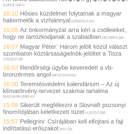
KURUC.INFO
16:10
Hősies küzdelmet folytatnak a magyar
haltermelők a vízhiánnyal
GONDOLA.HU
16:08
Az önkormányzat arra kéri a csölleieket,
hogy ne tartózkodjanak a szabadban
FELVIDEK.MA
16:07
Magyar Péter: Három jelölt közül választ
szombaton köztársaságielnök-jelöltet a Tisza
UJSZO.COM
16:02
Rendőrségi ügybe keveredett a vb-
bronzérmes angol
INFOSTART.HU
16:00
Teremtésvédelmi kalendárium – Az új
klímatörvény-tervezet szakmai tartalma
MAGYARKURIR.HU
15:59
Sikerült megfékezni a Slovnaft pozsonyi
finomítójában keletkezett tüzet
UJSZO.COM
15:57
Pellegrini: Csírájában kell elfojtani a faji
indíttatású erőszakot
MA7.SK