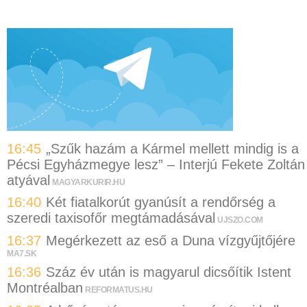
16:45
„Szűk hazám a Kármel mellett mindig is a
Pécsi Egyházmegye lesz” – Interjú Fekete Zoltán
atyával
MAGYARKURIR.HU
16:40
Két fiatalkorút gyanúsít a rendőrség a
szeredi taxisofőr megtámadásával
UJSZO.COM
16:37
Megérkezett az eső a Duna vízgyűjtőjére
MA7.SK
16:36
Száz év után is magyarul dicsőítik Istent
Montréalban
REFORMATUS.HU