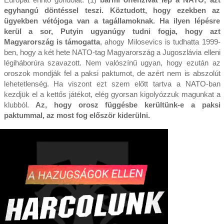
egyhangú döntéssel teszi. Köztudott, hogy ezekben az
ügyekben vétójoga van a tagállamoknak. Ha ilyen lépésre
kerül a sor, Putyin ugyanúgy tudni fogja, hogy azt
Magyarország is támogatta
, ahogy Milosevics is tudhatta 1999-
ben, hogy a két hete NATO-tag Magyarország a Jugoszlávia elleni
légiháborúra szavazott. Nem valószínű ugyan, hogy ezután az
oroszok mondják fel a paksi paktumot, de azért nem is abszolút
lehetetlenség. Ha viszont ezt szem előtt tartva a NATO-ban
kezdjük el a kettős játékot, elég gyorsan kigolyózzuk magunkat a
klubból.
Az, hogy orosz függésbe kerültünk-e a paksi
paktummal, az most fog először kiderülni.