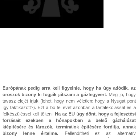
Európának pedig arra kell figyelnie, hogy ha úgy adódik, az
oroszok bizony ki fogják játszani a gázfegyvert.
Még jó, hogy
tavasz elejét írjuk (lehet, hogy nem véletlen: hogy a Nyugat pont
így taktikázott?). Ezt a bő fél évet azonban a tartalékolással és a
felkészüléssel kell tölteni.
Ha az EU úgy dönt, hogy a fejlesztési
forrásait ezekben a hónapokban a belső gázhálózat
kiépítésére és tározók, terminálok építésére fordítja, annak
bizony lenne értelme.
Fellendítheti ez az alternatív