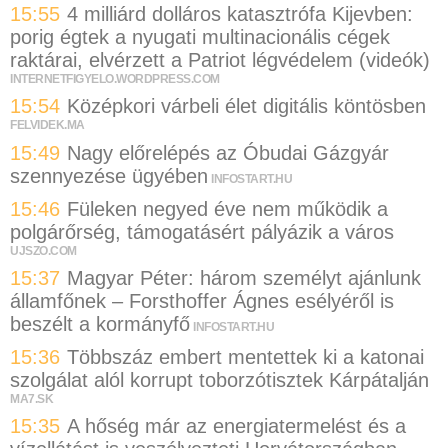
15:55
4 milliárd dolláros katasztrófa Kijevben:
porig égtek a nyugati multinacionális cégek
raktárai, elvérzett a Patriot légvédelem (videók)
INTERNETFIGYELO.WORDPRESS.COM
15:54
Középkori várbeli élet digitális köntösben
FELVIDEK.MA
15:49
Nagy előrelépés az Óbudai Gázgyár
szennyezése ügyében
INFOSTART.HU
15:46
Füleken negyed éve nem működik a
polgárőrség, támogatásért pályázik a város
UJSZO.COM
15:37
Magyar Péter: három személyt ajánlunk
államfőnek – Forsthoffer Ágnes esélyéről is
beszélt a kormányfő
INFOSTART.HU
15:36
Többszáz embert mentettek ki a katonai
szolgálat alól korrupt toborzótisztek Kárpátalján
MA7.SK
15:35
A hőség már az energiatermelést és a