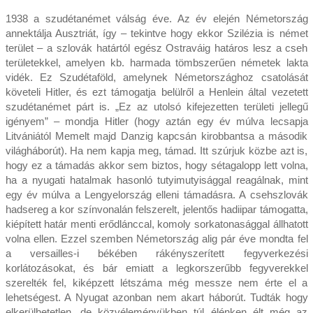
1938 a szudétanémet válság éve. Az év elején Németország
annektálja Ausztriát, így – tekintve hogy ekkor Szilézia is német
terület – a szlovák határtól egész Ostraváig határos lesz a cseh
területekkel, amelyen kb. harmada tömbszerűen németek lakta
vidék. Ez Szudétaföld, amelynek Németországhoz csatolását
követeli Hitler, és ezt támogatja belülről a Henlein által vezetett
szudétanémet párt is. „Ez az utolsó kifejezetten területi jellegű
igényem” – mondja Hitler (hogy aztán egy év múlva lecsapja
Litvániától Memelt majd Danzig kapcsán kirobbantsa a második
világháborút). Ha nem kapja meg, támad. Itt szúrjuk közbe azt is,
hogy ez a támadás akkor sem biztos, hogy sétagalopp lett volna,
ha a nyugati hatalmak hasonló tutyimutyisággal reagálnak, mint
egy év múlva a Lengyelország elleni támadásra. A csehszlovák
hadsereg a kor színvonalán felszerelt, jelentős hadiipar támogatta,
kiépített határ menti erődlánccal, komoly sorkatonasággal állhatott
volna ellen. Ezzel szemben Németország alig pár éve mondta fel
a versailles-i békében rákényszerített fegyverkezési
korlátozásokat, és bár emiatt a legkorszerűbb fegyverekkel
szerelték fel, kiképzett létszáma még messze nem érte el a
lehetségest. A Nyugat azonban nem akart háborút. Tudták hogy
elkerülhetetlen, de közvéleményükben túl élénken élt még az