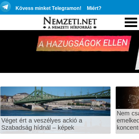
Kövess minket Telegramon!
Miért?
Nem csa
Véget ért a veszélyes ackió a
emelkedi
Szabadság hídnál – képek
koncentr