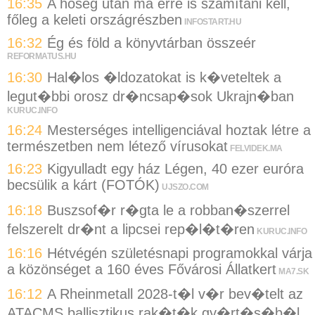
16:35
A hőség után ma erre is számítani kell,
főleg a keleti országrészben
INFOSTART.HU
16:32
Ég és föld a könyvtárban összeér
REFORMATUS.HU
16:30
Hal�los �ldozatokat is k�veteltek a
legut�bbi orosz dr�ncsap�sok Ukrajn�ban
KURUC.INFO
16:24
Mesterséges intelligenciával hoztak létre a
természetben nem létező vírusokat
FELVIDEK.MA
16:23
Kigyulladt egy ház Légen, 40 ezer euróra
becsülik a kárt (FOTÓK)
UJSZO.COM
16:18
Buszsof�r r�gta le a robban�szerrel
felszerelt dr�nt a lipcsei rep�l�t�ren
KURUC.INFO
16:16
Hétvégén születésnapi programokkal várja
a közönséget a 160 éves Fővárosi Állatkert
MA7.SK
16:12
A Rheinmetall 2028-t�l v�r bev�telt az
ATACMS ballisztikus rak�t�k gy�rt�s�b�l