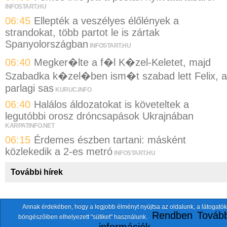
INFOSTART.HU
06:45
Ellepték a veszélyes élőlények a
strandokat, több partot le is zártak
Spanyolországban
INFOSTART.HU
06:40
Megker�lte a f�l K�zel-Keletet, majd
Szabadka k�zel�ben ism�t szabad lett Felix, a
parlagi sas
KURUC.INFO
06:40
Halálos áldozatokat is követeltek a
legutóbbi orosz dróncsapások Ukrajnában
KARPATINFO.NET
06:15
Érdemes észben tartani: másként
közlekedik a 2-es metró
INFOSTART.HU
További hírek
Annak érdekében, hogy a legjobb élményt nyújtsa az oldalunk, a látogatók
A fentiekkel együtt összesen
118 oldalt
szemlézünk.
Rendben
Tovább
böngészőiben elhelyezett "sütiket" használunk.
ten.itezmen@itezmen
© 2026 Nemzeti.net - E-mail: