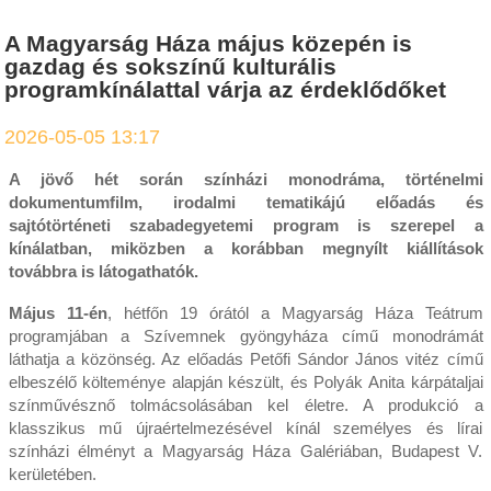
A Magyarság Háza május közepén is
gazdag és sokszínű kulturális
programkínálattal várja az érdeklődőket
2026-05-05 13:17
A jövő hét során színházi monodráma, történelmi
dokumentumfilm, irodalmi tematikájú előadás és
sajtótörténeti szabadegyetemi program is szerepel a
kínálatban, miközben a korábban megnyílt kiállítások
továbbra is látogathatók.
Május 11-én
, hétfőn 19 órától a Magyarság Háza Teátrum
programjában a Szívemnek gyöngyháza című monodrámát
láthatja a közönség. Az előadás Petőfi Sándor János vitéz című
elbeszélő költeménye alapján készült, és Polyák Anita kárpátaljai
színművésznő tolmácsolásában kel életre. A produkció a
klasszikus mű újraértelmezésével kínál személyes és lírai
színházi élményt a Magyarság Háza Galériában, Budapest V.
kerületében.