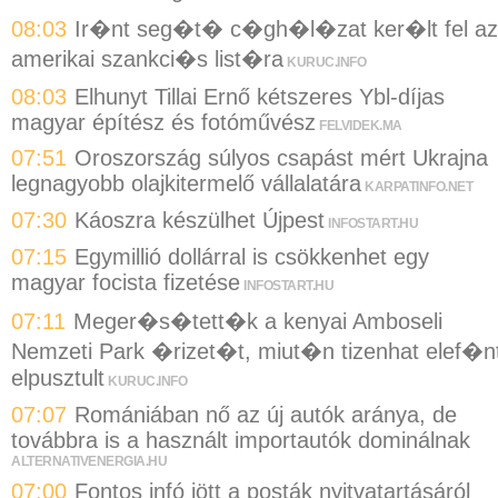
08:03
Ir�nt seg�t� c�gh�l�zat ker�lt fel az
amerikai szankci�s list�ra
KURUC.INFO
08:03
Elhunyt Tillai Ernő kétszeres Ybl-díjas
magyar építész és fotóművész
FELVIDEK.MA
07:51
Oroszország súlyos csapást mért Ukrajna
legnagyobb olajkitermelő vállalatára
KARPATINFO.NET
07:30
Káoszra készülhet Újpest
INFOSTART.HU
07:15
Egymillió dollárral is csökkenhet egy
magyar focista fizetése
INFOSTART.HU
07:11
Meger�s�tett�k a kenyai Amboseli
Nemzeti Park �rizet�t, miut�n tizenhat elef�n
elpusztult
KURUC.INFO
07:07
Romániában nő az új autók aránya, de
továbbra is a használt importautók dominálnak
ALTERNATIVENERGIA.HU
07:00
Fontos infó jött a posták nyitvatartásáról