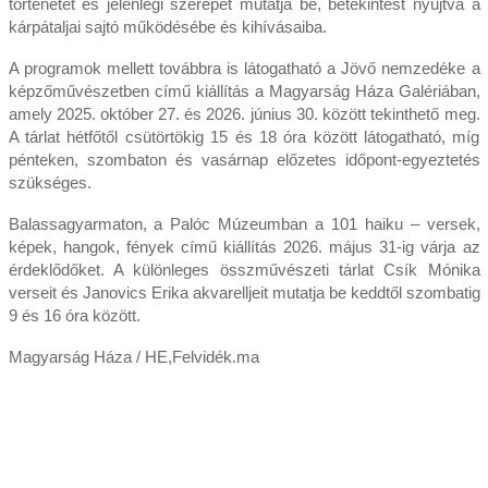
történetét és jelenlegi szerepét mutatja be, betekintést nyújtva a
kárpátaljai sajtó működésébe és kihívásaiba.
A programok mellett továbbra is látogatható a Jövő nemzedéke a
képzőművészetben című kiállítás a Magyarság Háza Galériában,
amely 2025. október 27. és 2026. június 30. között tekinthető meg.
A tárlat hétfőtől csütörtökig 15 és 18 óra között látogatható, míg
pénteken, szombaton és vasárnap előzetes időpont-egyeztetés
szükséges.
Balassagyarmaton, a Palóc Múzeumban a 101 haiku – versek,
képek, hangok, fények című kiállítás 2026. május 31-ig várja az
érdeklődőket. A különleges összművészeti tárlat Csík Mónika
verseit és Janovics Erika akvarelljeit mutatja be keddtől szombatig
9 és 16 óra között.
Magyarság Háza / HE,Felvidék.ma