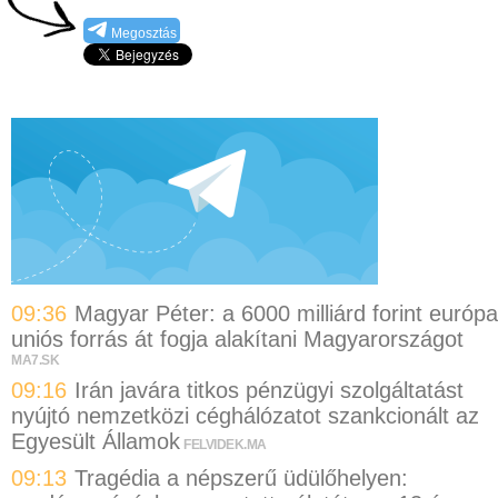
Megosztás
09:36
Magyar Péter: a 6000 milliárd forint európa
uniós forrás át fogja alakítani Magyarországot
MA7.SK
09:16
Irán javára titkos pénzügyi szolgáltatást
nyújtó nemzetközi céghálózatot szankcionált az
Egyesült Államok
FELVIDEK.MA
09:13
Tragédia a népszerű üdülőhelyen: