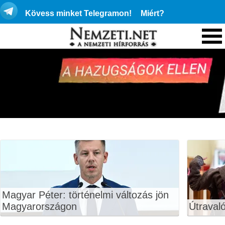
Kövess minket Telegramon!
Miért?
Magyar Péter: történelmi változás jön
Magyarországon
Útraval