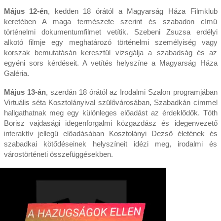
Május 12-én
, kedden 18 órától a Magyarság Háza Filmklub
keretében A maga természete szerint és szabadon című
történelmi dokumentumfilmet vetítik. Szebeni Zsuzsa erdélyi
alkotó filmje egy meghatározó történelmi személyiség vagy
korszak bemutatásán keresztül vizsgálja a szabadság és az
egyéni sors kérdéseit. A vetítés helyszíne a Magyarság Háza
Galéria.
Május 13-án
, szerdán 18 órától az Irodalmi Szalon programjában
Virtuális séta Kosztolányival szülővárosában, Szabadkán címmel
hallgathatnak meg egy különleges előadást az érdeklődők. Tóth
Borisz vajdasági idegenforgalmi közgazdász és idegenvezető
interaktív jellegű előadásában Kosztolányi Dezső életének és
szabadkai kötődéseinek helyszíneit idézi meg, irodalmi és
várostörténeti összefüggésekben.