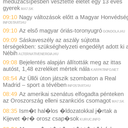
medúzacsípésben vesztette életét egy 13 éves
gyerek
MA7.SK
09:10
Nagy változások előtt a Magyar Honvédsé
INFOSTART.HU
09:10
Az első magyar óriás-toronyugró
GONDOLA.HU
09:09
Sáskaveszély az aszály sújtotta
térségekben: szükséghelyzeti engedélyt adott ki 
Nébih
ALTERNATIVENERGIA.HU
09:08
Bejelentés alapján állították meg az ittas
autóst, 1,48 ezreléket mértek nála
KARPATINFO.NET
08:54
Az Üllői úton játszik szombaton a Real
Madrid – sport a tévében
INFOSTART.HU
08:49
Az amerikai szenátus elfogadta pénteken
az Oroszország elleni szankciós csomagot
MA7.SK
08:35
Ism�t hal�los �ldozatokkal j�rtak a
Kijevet �r� orosz csap�sok
KURUC.INFO