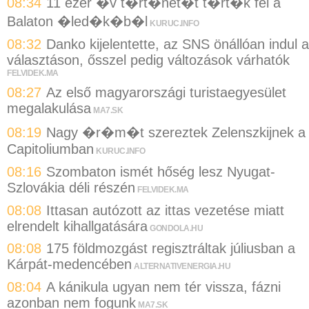
08:34
11 ezer �v t�rt�net�t t�rt�k fel a
Balaton �led�k�b�l
KURUC.INFO
08:32
Danko kijelentette, az SNS önállóan indul a
választáson, ősszel pedig változások várhatók
FELVIDEK.MA
08:27
Az első magyarországi turistaegyesület
megalakulása
MA7.SK
08:19
Nagy �r�m�t szereztek Zelenszkijnek a
Capitoliumban
KURUC.INFO
08:16
Szombaton ismét hőség lesz Nyugat-
Szlovákia déli részén
FELVIDEK.MA
08:08
Ittasan autózott az ittas vezetése miatt
elrendelt kihallgatására
GONDOLA.HU
08:08
175 földmozgást regisztráltak júliusban a
Kárpát-medencében
ALTERNATIVENERGIA.HU
08:04
A kánikula ugyan nem tér vissza, fázni
azonban nem fogunk
MA7.SK