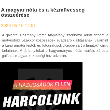
A magyar nóta és a kézművesség
összeérése
2026-05-10 14:51
A galántai Pázmány Péter Alapítvány székháza adott otthont a
mátyusföldi Szakkör közösségek évadzáró kiállításának, valamint
a kajali amatőr festők és fotográfusok „Képbe zárt pillanatok” című
tárlatának. A tárlatnyitókat a hagyományos nótás majális zárta a
galántai magyar közösségi ház udvarán.