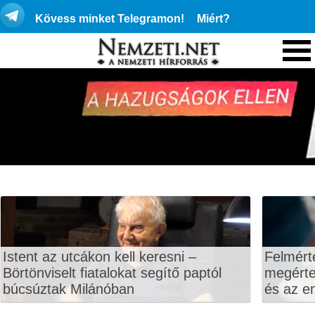
Kövess minket Telegramon!
Miért?
Istent az utcákon kell keresni –
Felmért
Börtönviselt fiatalokat segítő paptól
megértet
búcsúztak Milánóban
és az en