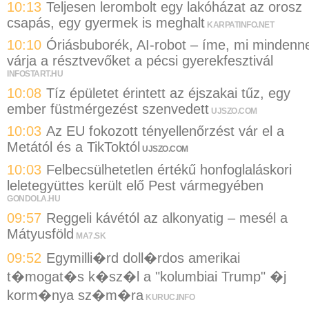
10:13
Teljesen lerombolt egy lakóházat az orosz
csapás, egy gyermek is meghalt
KARPATINFO.NET
10:10
Óriásbuborék, AI-robot – íme, mi mindenne
várja a résztvevőket a pécsi gyerekfesztivál
INFOSTART.HU
10:08
Tíz épületet érintett az éjszakai tűz, egy
ember füstmérgezést szenvedett
UJSZO.COM
10:03
Az EU fokozott tényellenőrzést vár el a
Metától és a TikToktól
UJSZO.COM
10:03
Felbecsülhetetlen értékű honfoglaláskori
leletegyüttes került elő Pest vármegyében
GONDOLA.HU
09:57
Reggeli kávétól az alkonyatig – mesél a
Mátyusföld
MA7.SK
09:52
Egymilli�rd doll�rdos amerikai
t�mogat�s k�sz�l a "kolumbiai Trump" �j
korm�nya sz�m�ra
KURUC.INFO