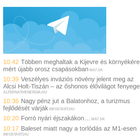
10:42
Többen meghaltak a Kijevre és környékére
mért újabb orosz csapásokban
MA7.SK
10:39
Veszélyes inváziós növény jelent meg az
Alcsi Holt-Tiszán – az őshonos élővilágot fenyege
ALTERNATIVENERGIA.HU
10:36
Nagy pénz jut a Balatonhoz, a turizmus
fejlődését várják
INFOSTART.HU
10:20
Forró nyári éjszakákon…
MA7.SK
10:17
Baleset miatt nagy a torlódás az M1-esen
INFOSTART.HU