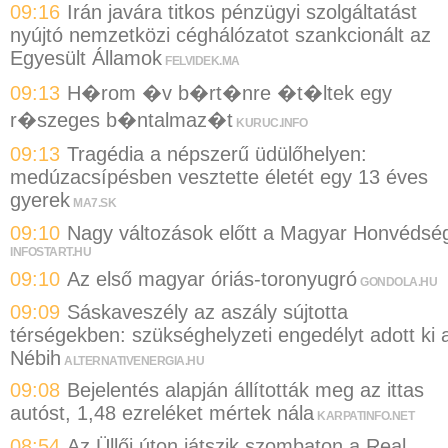
09:16
Irán javára titkos pénzügyi szolgáltatást
nyújtó nemzetközi céghálózatot szankcionált az
Egyesült Államok
FELVIDEK.MA
09:13
H�rom �v b�rt�nre �t�ltek egy
r�szeges b�ntalmaz�t
KURUC.INFO
09:13
Tragédia a népszerű üdülőhelyen:
medúzacsípésben vesztette életét egy 13 éves
gyerek
MA7.SK
09:10
Nagy változások előtt a Magyar Honvédsé
INFOSTART.HU
09:10
Az első magyar óriás-toronyugró
GONDOLA.HU
09:09
Sáskaveszély az aszály sújtotta
térségekben: szükséghelyzeti engedélyt adott ki 
Nébih
ALTERNATIVENERGIA.HU
09:08
Bejelentés alapján állították meg az ittas
autóst, 1,48 ezreléket mértek nála
KARPATINFO.NET
08:54
Az Üllői úton játszik szombaton a Real