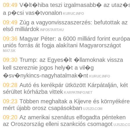
09:49
V�lt�hiba teszi izgalmasabb� az utaz�s
a p�csi vas�tvonalon
KURUC.INFO
09:49
Zúg a vagyonvisszaszerzés: befutottak az
első milliárdok
INFOSTART.HU
09:36
Magyar Péter: a 6000 milliárd forint európa
uniós forrás át fogja alakítani Magyarországot
MA7.SK
09:30
Trump: az Egyes�lt �llamoknak vissza
kell szereznie jogos hely�t a vil�g
�sv�nykincs-nagyhatalmak�nt
KURUC.INFO
09:28
Autó és kerékpár ütközött Kárpátalján, két
sérültet kórházba vittek
KARPATINFO.NET
09:23
Többen meghaltak a Kijevre és környékére
mért újabb orosz csapásokban
UJSZO.COM
09:20
Az amerikai szenátus elfogadta pénteken
az Oroszország elleni szankciós csomagot
UJSZO.C