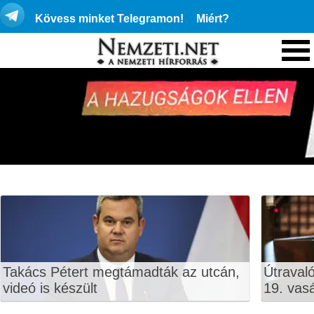
Kövess minket Telegramon!
Miért?
Takács Pétert megtámadták az utcán,
Útraval
videó is készült
19. vas