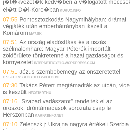
j�t�kvezet�k kedv�ben a v�logatott meccse
el�tt D�l-Kore�ban
KURUC.INFO
07:55
Pontosztozkodás Nagymihályban: drámai
végjáték után emberhátrányban ikszelt a
Komárom
MA7.SK
07:51
Az ország eladósítása és a tiszás
szélmalomharc: Magyar Péterék importált
zöldőrülete tönkretenné a hazai gazdaságot és
környezetet
INTERNETFIGYELO.WORDPRESS.COM
07:51
Jézus szembebemegy az önszeretettel
DISSZIDENSBLOG.BLOGSPOT.COM
07:30
Takács Pétert megtámadták az utcán, vid
is készült
INFOSTART.HU
07:16
„Szabad vadászatot” rendeltek el az
oroszok: dróntámadások sorozata csap le
Herszonban
KARPATINFO.NET
07:10
Zelenszkij: Ukrajna nagyra értékeli Szerbia