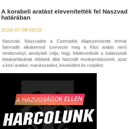
A korabeli aratást elevenítették fel Naszvad
határában
2026-07-08 08:02
Naszvad. Naszvadon a Csemadok Alapszervezete immár
harmadik alkalommal szervezte meg a Kézi aratás nevű
rendezvényt, amelynek célja, hogy felelevenítsék a kalászosok
betakarításának elődeink által használt munkamódszereit, azaz
a kézi aratást, marokszedést, kévekötést és cséplést.