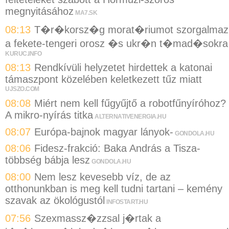
megnyitásához
MA7.SK
08:13
T�r�korsz�g morat�riumot szorgalmaz
a fekete-tengeri orosz �s ukr�n t�mad�sokra
KURUC.INFO
08:13
Rendkívüli helyzetet hirdettek a katonai
támaszpont közelében keletkezett tűz miatt
UJSZO.COM
08:08
Miért nem kell fűgyűjtő a robotfűnyíróhoz?
A mikro-nyírás titka
ALTERNATIVENERGIA.HU
08:07
Európa-bajnok magyar lányok-
GONDOLA.HU
08:06
Fidesz-frakció: Baka András a Tisza-
többség bábja lesz
GONDOLA.HU
08:00
Nem lesz kevesebb víz, de az
otthonunkban is meg kell tudni tartani – kemény
szavak az ökológustól
INFOSTART.HU
07:56
Szexmassz�zzsal j�rtak a