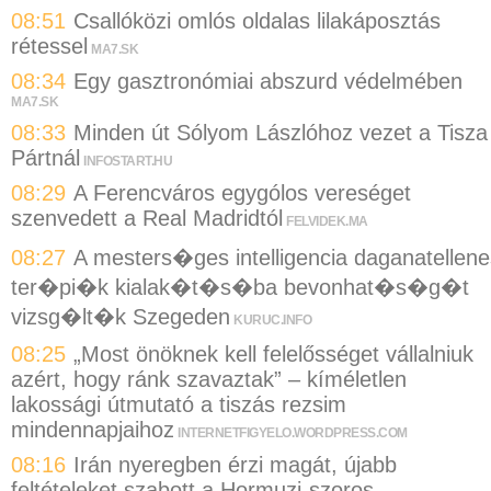
08:51
Csallóközi omlós oldalas lilakáposztás
rétessel
MA7.SK
08:34
Egy gasztronómiai abszurd védelmében
MA7.SK
08:33
Minden út Sólyom Lászlóhoz vezet a Tisza
Pártnál
INFOSTART.HU
08:29
A Ferencváros egygólos vereséget
szenvedett a Real Madridtól
FELVIDEK.MA
08:27
A mesters�ges intelligencia daganatellene
ter�pi�k kialak�t�s�ba bevonhat�s�g�t
vizsg�lt�k Szegeden
KURUC.INFO
08:25
„Most önöknek kell felelősséget vállalniuk
azért, hogy ránk szavaztak” – kíméletlen
lakossági útmutató a tiszás rezsim
mindennapjaihoz
INTERNETFIGYELO.WORDPRESS.COM
08:16
Irán nyeregben érzi magát, újabb
feltételeket szabott a Hormuzi-szoros