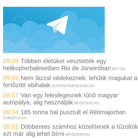
09:09
Többen életüket vesztették egy
helikopterbalesetben Rio de Janeiróban
MA7.SK
09:09
Nem lázzal védekeznek: lehűtik magukat a
fertőzött ebihalak
ALTERNATIVENERGIA.HU
09:07
Van egy feleslegesnek tűnő magyar
autópálya, alig használják
INFOSTART.HU
09:04
185 tonna hal pusztult el Rétimajorban
GONDOLA.HU
08:51
Döbbentes számhoz közelítenek a tűzoltók
ezt már alig lehet bírni
INFOSTART.HU