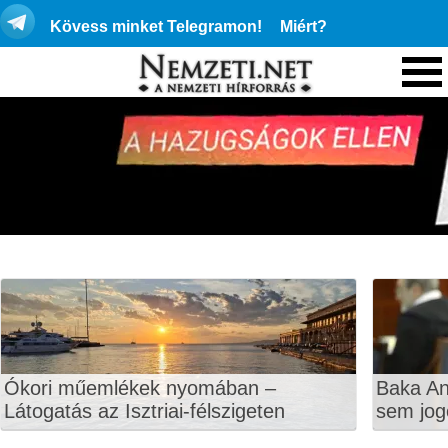
Kövess minket Telegramon!
Miért?
Ókori műemlékek nyomában –
Baka An
Látogatás az Isztriai-félszigeten
sem jog