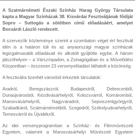
A Szatmárnémeti Északi Színház Harag György Társulata
kapta a Magyar Színházak 38. Kisvárdai Fesztiváljának fődíját
Sopro – Suttogás a sötétben című előadásáért, amelyet
Bocsárdi László rendezett.
A szervezők közleménye szerint a szombaton véget ért fesztivál
idén is a határon túli és az anyaországi magyar színházak
legizgalmasabb előadásait és alkotóit gyűjtötte egybe. A három
játszóhelyen – a Várszínpadon, a Zsinagógában és a Művelődési
Központban – összesen 23 versenyelőadást láthatott a közönség.
A fesztiválra tizenhét városból érkeztek társulatok:
Aradról, Beregszászról, Budapestről, Debrecenből,
Dunaújvárosból, Kézdivásárhelyről, Kolozsvárról, Komáromból,
Marosvásárhelyről, Nagyváradról, Sepsiszentgyörgyről,
Szabadkáról, Szatmárnémetiből, Szegedről, Székelyudvarhelyről,
Temesvárról és Újvidékről.
Az idei versenyprogramban a Színház- és Filmművészeti
Egyetem, valamint a Marosvásárhelyi Művészeti Egyetem