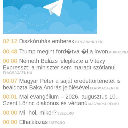
02:12
Diszkóruhás emberek
BIRCAHANG.ORG
00:48
Trump megint ford�tva �l a lovon
KURUC.INF
00:08
Németh Balázs leleplezte a Vitézy
Expresszt: a miniszter sem maradt szótlanul
FLAGMAGAZIN.HU
00:07
Magyar Péter a saját eredettörténetét is
beáldozta Baka András jelölésével
FLAGMAGAZIN.HU
00:01
Mai evangélium – 2026. augusztus 10.,
Szent Lőrinc diakónus és vértanú
MAGYARKURIR.HU
00:00
Mi, hol, mikor?
3SZEK.RO
00:00
Elhalálozás
3SZEK.RO