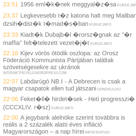
23:51
1956 eml�k�nek meggyal�z�sa
KURUC.IN
23:37
Legkevesebb t�z katona halt meg Maliba
dzsih�dist�k t�mad�s�ban
KURUC.INFO
23:33
Kiadt�k Dubajb�l �rorsz�gnak az "�r
maffia" felt�telezett vezet�j�t
KURUC.INFO
22:16
Kijev vörös ötödik oszlopa: az Orosz
Föderáció Kommunista Pártjában találtak
szövetségesekre az ukránok
INTERNETFIGYELO.WORDPRESS.COM
22:07
Labdarúgó NB I - A Debrecen is csak a
magyar csapatok ellen tud játszani
GONDOLA.HU
22:06
Feket�ll� hirdet�sek - Heti progresszi�
(CCCXLIV. r�sz)
KURUC.INFO
22:00
A jegybank alelnöke szerint továbbra is
reális a 2 százalék alatti éves infláció
Magyarországon – a nap hírei
INFOSTART.HU