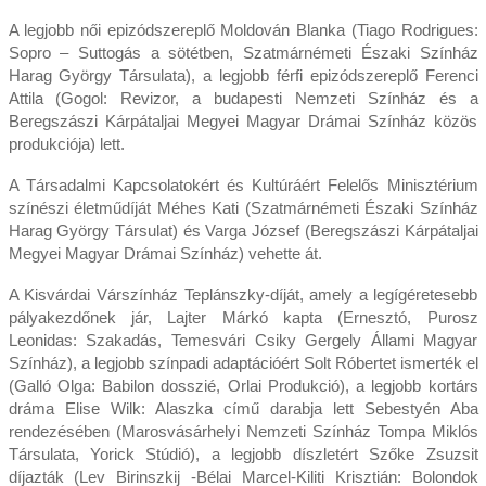
A legjobb női epizódszereplő Moldován Blanka (Tiago Rodrigues:
Sopro – Suttogás a sötétben, Szatmárnémeti Északi Színház
Harag György Társulata), a legjobb férfi epizódszereplő Ferenci
Attila (Gogol: Revizor, a budapesti Nemzeti Színház és a
Beregszászi Kárpátaljai Megyei Magyar Drámai Színház közös
produkciója) lett.
A Társadalmi Kapcsolatokért és Kultúráért Felelős Minisztérium
színészi életműdíját Méhes Kati (Szatmárnémeti Északi Színház
Harag György Társulat) és Varga József (Beregszászi Kárpátaljai
Megyei Magyar Drámai Színház) vehette át.
A Kisvárdai Várszínház Teplánszky-díját, amely a legígéretesebb
pályakezdőnek jár, Lajter Márkó kapta (Ernesztó, Purosz
Leonidas: Szakadás, Temesvári Csiky Gergely Állami Magyar
Színház), a legjobb színpadi adaptációért Solt Róbertet ismerték el
(Galló Olga: Babilon dosszié, Orlai Produkció), a legjobb kortárs
dráma Elise Wilk: Alaszka című darabja lett Sebestyén Aba
rendezésében (Marosvásárhelyi Nemzeti Színház Tompa Miklós
Társulata, Yorick Stúdió), a legjobb díszletért Szőke Zsuzsit
díjazták (Lev Birinszkij -Bélai Marcel-Kiliti Krisztián: Bolondok