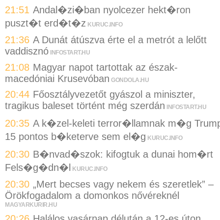
21:51
Andal�zi�ban nyolcezer hekt�ron
puszt�t erd�t�z
KURUC.INFO
21:36
A Dunát átúszva érte el a metrót a lelőtt
vaddisznó
INFOSTART.HU
21:08
Magyar napot tartottak az észak-
macedóniai Krusevóban
GONDOLA.HU
20:44
Főosztályvezetőt gyászol a miniszter,
tragikus baleset történt még szerdán
INFOSTART.HU
20:35
A k�zel-keleti terror�llamnak m�g Trum
15 pontos b�keterve sem el�g
KURUC.INFO
20:30
B�nvad�szok: kifogtuk a dunai hom�rt
Fels�g�dn�l
KURUC.INFO
20:30
„Mert becses vagy nekem és szeretlek” –
Örökfogadalom a domonkos nővéreknél
MAGYARKURIR.HU
20:26
Halálos vasárnap délután a 12-es úton,