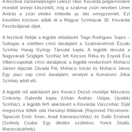
A fesztivál záróünnepségén Leleszi Tibor, Kisvárda polgármestere
mondott ünnepi köszöntőt, míg a szakmai zsűri nevében Léner
András a zsűri elnöke értékelte az idei seregszemlét. Ezt
követően közösen adták át a Magyar Színházak 38. Kisvárdai
Fesztiváljának díjait.
A fesztivál fődíját a legjobb előadásért Tiago Rodrigues Sopro –
Suttogás a sötétben című darabjáért a Szatmárnémeti Északi
Színház Harag György Társulat kapta. A legjobb társulat a
Nagyváradi Szigligeti Színház lett Kincses Réka és Enyedi Éva
Villámcsapottak című darabjával, a legjobb rendezésért Mohácsi
Jánost díjazták Závada Pál, Mohácsi István és Mohácsi János
Egy piaci nap című darabjáért, amelyet a Komáromi Jókai
Színház adott elő.
A legjobb női alakításért járó Kovács Dezső nívódíjat Mészáros
Crnkovity Gabriella kapta (Urbán András: Utópia, Újvidéki
Színház), a legjobb férfi alakításért a Kisvárdai Várszínház Díját
megosztva ítélték oda Harsányi Attilának (Raymond Fitzsimons-
Tapasztó Ernő: Kean, Aradi Kamaraszínház) és Galló Ernőnek
(Székely Csaba: Egy diktátor születése, Yorick Stúdió,
Marosvásárhely).