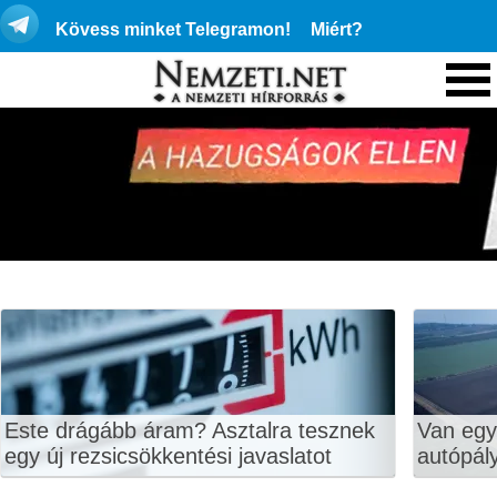
Kövess minket Telegramon!
Miért?
Este drágább áram? Asztalra tesznek
Van egy
egy új rezsicsökkentési javaslatot
autópály