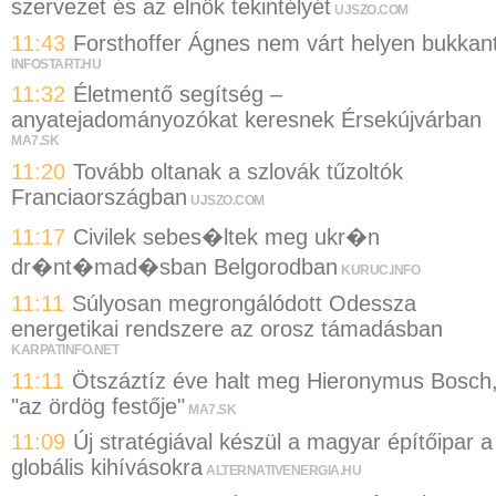
szervezet és az elnök tekintélyét
UJSZO.COM
11:43
Forsthoffer Ágnes nem várt helyen bukkan
INFOSTART.HU
11:32
Életmentő segítség –
anyatejadományozókat keresnek Érsekújvárban
MA7.SK
11:20
Tovább oltanak a szlovák tűzoltók
Franciaországban
UJSZO.COM
11:17
Civilek sebes�ltek meg ukr�n
dr�nt�mad�sban Belgorodban
KURUC.INFO
11:11
Súlyosan megrongálódott Odessza
energetikai rendszere az orosz támadásban
KARPATINFO.NET
11:11
Ötszáztíz éve halt meg Hieronymus Bosch
"az ördög festője"
MA7.SK
11:09
Új stratégiával készül a magyar építőipar a
globális kihívásokra
ALTERNATIVENERGIA.HU