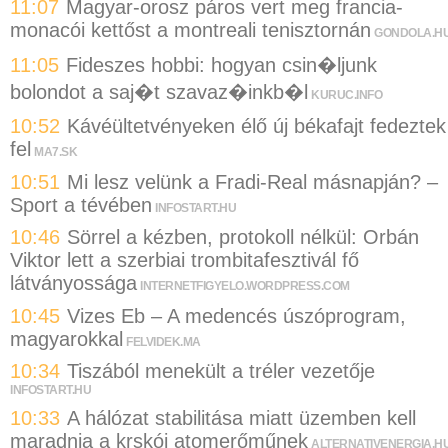
11:07
Magyar-orosz páros vert meg francia-
monacói kettőst a montreali tenisztornán
GONDOLA.H
11:05
Fideszes hobbi: hogyan csin�ljunk
bolondot a saj�t szavaz�inkb�l
KURUC.INFO
10:52
Kávéültetvényeken élő új békafajt fedeztek
fel
MA7.SK
10:51
Mi lesz velünk a Fradi-Real másnapján? –
Sport a tévében
INFOSTART.HU
10:46
Sörrel a kézben, protokoll nélkül: Orbán
Viktor lett a szerbiai trombitafesztivál fő
látványossága
INTERNETFIGYELO.WORDPRESS.COM
10:45
Vizes Eb – A medencés úszóprogram,
magyarokkal
FELVIDEK.MA
10:34
Tiszából menekült a tréler vezetője
INFOSTART.HU
10:33
A hálózat stabilitása miatt üzemben kell
maradnia a krskói atomerőműnek
ALTERNATIVENERGIA.H