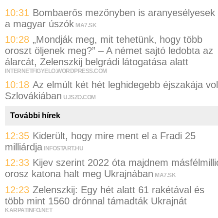
10:31
Bombaerős mezőnyben is aranyesélyesek
a magyar úszók
MA7.SK
10:28
„Mondják meg, mit tehetünk, hogy több
oroszt öljenek meg?” – A német sajtó ledobta az
álarcát, Zelenszkij belgrádi látogatása alatt
INTERNETFIGYELO.WORDPRESS.COM
10:18
Az elmúlt két hét leghidegebb éjszakája vol
Szlovákiában
UJSZO.COM
További hírek
12:35
Kiderült, hogy mire ment el a Fradi 25
milliárdja
INFOSTART.HU
12:33
Kijev szerint 2022 óta majdnem másfélmilli
orosz katona halt meg Ukrajnában
MA7.SK
12:23
Zelenszkij: Egy hét alatt 61 rakétával és
több mint 1560 drónnal támadták Ukrajnát
KARPATINFO.NET