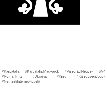
#Kárpátalja #KárpátaljaiMagyarok #VisegrádiNégyek #V4
#RomanFritz #Ukrajna #Kijev #KisebbségiJogok
#NemzetiInternetFigyelő