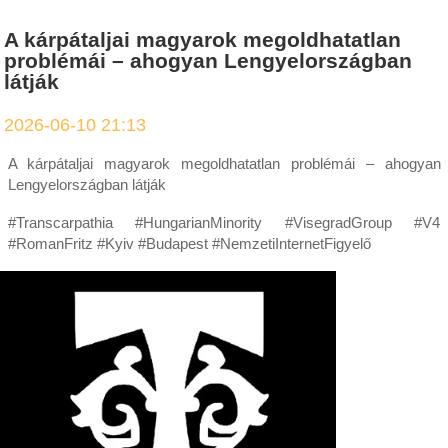
A kárpátaljai magyarok megoldhatatlan
problémái – ahogyan Lengyelországban
látják
2026-06-10 21:13
A kárpátaljai magyarok megoldhatatlan problémái – ahogyan
Lengyelországban látják
#Transcarpathia #HungarianMinority #VisegradGroup #V4
#RomanFritz #Kyiv #Budapest #NemzetiInternetFigyelő