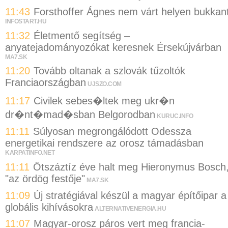
11:43
Forsthoffer Ágnes nem várt helyen bukkan
INFOSTART.HU
11:32
Életmentő segítség –
anyatejadományozókat keresnek Érsekújvárban
MA7.SK
11:20
Tovább oltanak a szlovák tűzoltók
Franciaországban
UJSZO.COM
11:17
Civilek sebes�ltek meg ukr�n
dr�nt�mad�sban Belgorodban
KURUC.INFO
11:11
Súlyosan megrongálódott Odessza
energetikai rendszere az orosz támadásban
KARPATINFO.NET
11:11
Ötszáztíz éve halt meg Hieronymus Bosch
"az ördög festője"
MA7.SK
11:09
Új stratégiával készül a magyar építőipar a
globális kihívásokra
ALTERNATIVENERGIA.HU
11:07
Magyar-orosz páros vert meg francia-