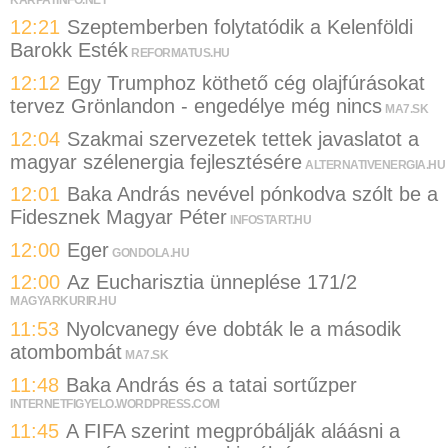
12:21
Szeptemberben folytatódik a Kelenföldi
Barokk Esték
REFORMATUS.HU
12:12
Egy Trumphoz köthető cég olajfúrásokat
tervez Grönlandon - engedélye még nincs
MA7.SK
12:04
Szakmai szervezetek tettek javaslatot a
magyar szélenergia fejlesztésére
ALTERNATIVENERGIA.HU
12:01
Baka András nevével pónkodva szólt be a
Fidesznek Magyar Péter
INFOSTART.HU
12:00
Eger
GONDOLA.HU
12:00
Az Eucharisztia ünneplése 171/2
MAGYARKURIR.HU
11:53
Nyolcvanegy éve dobták le a második
atombombát
MA7.SK
11:48
Baka András és a tatai sortűzper
INTERNETFIGYELO.WORDPRESS.COM
11:45
A FIFA szerint megpróbálják aláásni a