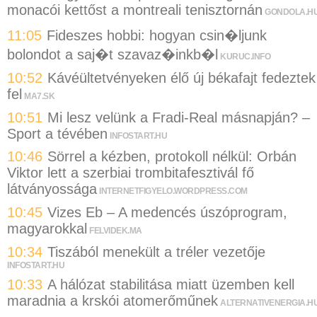
monacói kettőst a montreali tenisztornán
GONDOLA.H
11:05
Fideszes hobbi: hogyan csin�ljunk
bolondot a saj�t szavaz�inkb�l
KURUC.INFO
10:52
Kávéültetvényeken élő új békafajt fedeztek
fel
MA7.SK
10:51
Mi lesz velünk a Fradi-Real másnapján? –
Sport a tévében
INFOSTART.HU
10:46
Sörrel a kézben, protokoll nélkül: Orbán
Viktor lett a szerbiai trombitafesztivál fő
látványossága
INTERNETFIGYELO.WORDPRESS.COM
10:45
Vizes Eb – A medencés úszóprogram,
magyarokkal
FELVIDEK.MA
10:34
Tiszából menekült a tréler vezetője
INFOSTART.HU
10:33
A hálózat stabilitása miatt üzemben kell
maradnia a krskói atomerőműnek
ALTERNATIVENERGIA.H