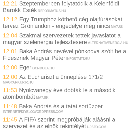
12:21
Szeptemberben folytatódik a Kelenföldi
Barokk Esték
REFORMATUS.HU
12:12
Egy Trumphoz köthető cég olajfúrásokat
tervez Grönlandon - engedélye még nincs
MA7.SK
12:04
Szakmai szervezetek tettek javaslatot a
magyar szélenergia fejlesztésére
ALTERNATIVENERGIA.HU
12:01
Baka András nevével pónkodva szólt be a
Fidesznek Magyar Péter
INFOSTART.HU
12:00
Eger
GONDOLA.HU
12:00
Az Eucharisztia ünneplése 171/2
MAGYARKURIR.HU
11:53
Nyolcvanegy éve dobták le a második
atombombát
MA7.SK
11:48
Baka András és a tatai sortűzper
INTERNETFIGYELO.WORDPRESS.COM
11:45
A FIFA szerint megpróbálják aláásni a
szervezet és az elnök tekintélyét
UJSZO.COM