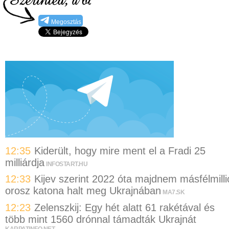
Megosztás
12:35
Kiderült, hogy mire ment el a Fradi 25
milliárdja
INFOSTART.HU
12:33
Kijev szerint 2022 óta majdnem másfélmilli
orosz katona halt meg Ukrajnában
MA7.SK
12:23
Zelenszkij: Egy hét alatt 61 rakétával és
több mint 1560 drónnal támadták Ukrajnát
KARPATINFO.NET