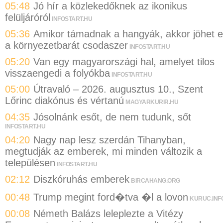
05:48
Jó hír a közlekedőknek az ikonikus
felüljáróról
INFOSTART.HU
05:36
Amikor támadnak a hangyák, akkor jöhet 
a környezetbarát csodaszer
INFOSTART.HU
05:20
Van egy magyarországi hal, amelyet tilos
visszaengedi a folyókba
INFOSTART.HU
05:00
Útravaló – 2026. augusztus 10., Szent
Lőrinc diakónus és vértanú
MAGYARKURIR.HU
04:35
Jósolnánk esőt, de nem tudunk, sőt
INFOSTART.HU
04:20
Nagy nap lesz szerdán Tihanyban,
megtudják az emberek, mi minden változik a
településen
INFOSTART.HU
02:12
Diszkóruhás emberek
BIRCAHANG.ORG
00:48
Trump megint ford�tva �l a lovon
KURUC.INF
00:08
Németh Balázs leleplezte a Vitézy