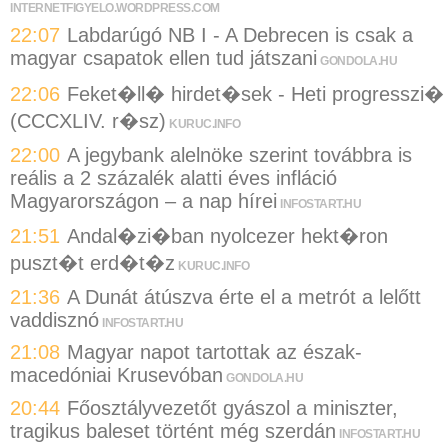
INTERNETFIGYELO.WORDPRESS.COM
22:07
Labdarúgó NB I - A Debrecen is csak a
magyar csapatok ellen tud játszani
GONDOLA.HU
22:06
Feket�ll� hirdet�sek - Heti progresszi�
(CCCXLIV. r�sz)
KURUC.INFO
22:00
A jegybank alelnöke szerint továbbra is
reális a 2 százalék alatti éves infláció
Magyarországon – a nap hírei
INFOSTART.HU
21:51
Andal�zi�ban nyolcezer hekt�ron
puszt�t erd�t�z
KURUC.INFO
21:36
A Dunát átúszva érte el a metrót a lelőtt
vaddisznó
INFOSTART.HU
21:08
Magyar napot tartottak az észak-
macedóniai Krusevóban
GONDOLA.HU
20:44
Főosztályvezetőt gyászol a miniszter,
tragikus baleset történt még szerdán
INFOSTART.HU