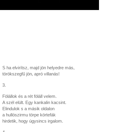
S ha elvirítsz, majd jön helyedre más,
törökszegfű jön, apró villanás!
3.
Fölállok és a rét föláll velem.
A szél elült. Egy kankalin kacsint.
Elindulok s a másik oldalon
a hullószirmu törpe körtefák
hirdetik, hogy úgysincs irgalom.