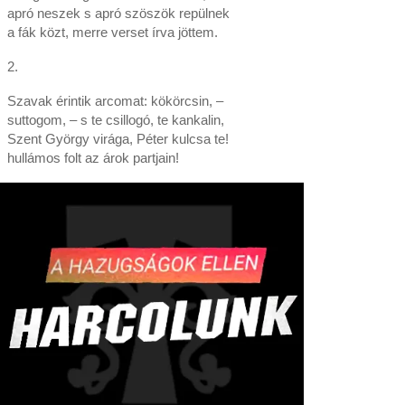
apró neszek s apró szöszök repülnek
a fák közt, merre verset írva jöttem.
2.
Szavak érintik arcomat: kökörcsin, –
suttogom, – s te csillogó, te kankalin,
Szent György virága, Péter kulcsa te!
hullámos folt az árok partjain!