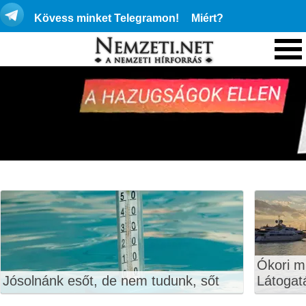
Kövess minket Telegramon!
Miért?
Ókori 
Jósolnánk esőt, de nem tudunk, sőt
Látogatá