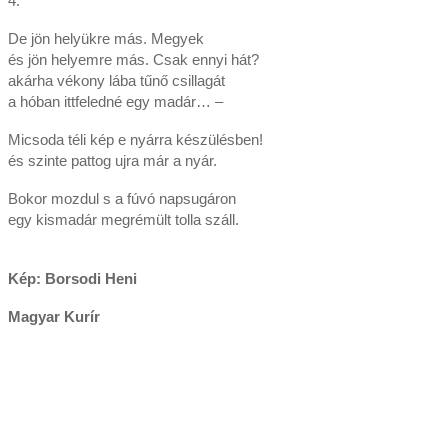
4.
De jön helyükre más. Megyek
és jön helyemre más. Csak ennyi hát?
akárha vékony lába tűnő csillagát
a hóban ittfeledné egy madár… –
Micsoda téli kép e nyárra készülésben!
és szinte pattog ujra már a nyár.
Bokor mozdul s a fúvó napsugáron
egy kismadár megrémült tolla száll.
Kép: Borsodi Heni
Magyar Kurír