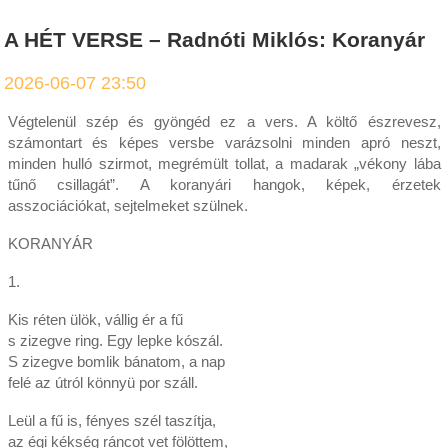
A HÉT VERSE – Radnóti Miklós: Koranyár
2026-06-07 23:50
Végtelenül szép és gyöngéd ez a vers. A költő észrevesz,
számontart és képes versbe varázsolni minden apró neszt,
minden hulló szirmot, megrémült tollat, a madarak „vékony lába
tűnő csillagát”. A koranyári hangok, képek, érzetek
asszociációkat, sejtelmeket szülnek.
KORANYÁR
1.
Kis réten ülök, vállig ér a fű
s zizegve ring. Egy lepke kószál.
S zizegve bomlik bánatom, a nap
felé az útról könnyü por száll.
Leül a fű is, fényes szél taszítja,
az égi kékség ráncot vet fölöttem,