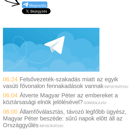
Megosztás
06:24
Felsővezeték-szakadás miatt az egyik
vasúti fővonalon fennakadások vannak
INFOSTART.HU
06:04
Átverte Magyar Péter az embereket a
köztársasági elnök jelölésével?
GONDOLA.HU
06:00
Államfőválasztás, távozó legfőbb ügyész,
Magyar Péter beszéde: sűrű napok előtt áll az
Országgyűlés
INFOSTART.HU