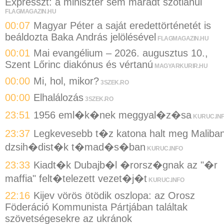
Expresszt: a miniszter sem maradt szótlanul
FLAGMAGAZIN.HU
00:07
Magyar Péter a saját eredettörténetét is
beáldozta Baka András jelölésével
FLAGMAGAZIN.HU
00:01
Mai evangélium – 2026. augusztus 10.,
Szent Lőrinc diakónus és vértanú
MAGYARKURIR.HU
00:00
Mi, hol, mikor?
3SZEK.RO
00:00
Elhalálozás
3SZEK.RO
23:51
1956 eml�k�nek meggyal�z�sa
KURUC.IN
23:37
Legkevesebb t�z katona halt meg Maliba
dzsih�dist�k t�mad�s�ban
KURUC.INFO
23:33
Kiadt�k Dubajb�l �rorsz�gnak az "�r
maffia" felt�telezett vezet�j�t
KURUC.INFO
22:16
Kijev vörös ötödik oszlopa: az Orosz
Föderáció Kommunista Pártjában találtak
szövetségesekre az ukránok