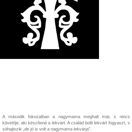
A második fokozatban a nagymama meghalt már, s nincs
követője, aki készítené a lekvárt. A család bolti lekvárt fogyaszt, s
sóhajtozik „de jó is volt a nagymama lekvárja”.