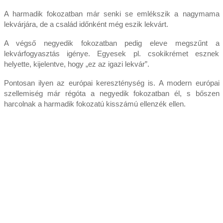
A harmadik fokozatban már senki se emlékszik a nagymama
lekvárjára, de a család időnként még eszik lekvárt.
A végső negyedik fokozatban pedig eleve megszűnt a
lekvárfogyasztás igénye. Egyesek pl. csokikrémet esznek
helyette, kijelentve, hogy „ez az igazi lekvár”.
Pontosan ilyen az európai kereszténység is. A modern európai
szellemiség már régóta a negyedik fokozatban él, s bőszen
harcolnak a harmadik fokozatú kisszámú ellenzék ellen.