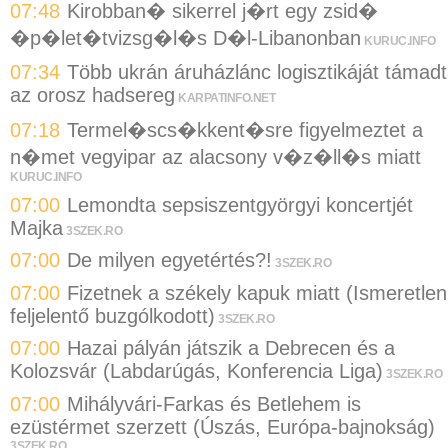
07:48
Kirobban� sikerrel j�rt egy zsid�
�p�let�tvizsg�l�s D�l-Libanonban
KURUC.INFO
07:34
Több ukrán áruházlánc logisztikáját támad
az orosz hadsereg
KARPATINFO.NET
07:18
Termel�scs�kkent�sre figyelmeztet a
n�met vegyipar az alacsony v�z�ll�s miatt
KURUC.INFO
07:00
Lemondta sepsiszentgyörgyi koncertjét
Majka
3SZEK.RO
07:00
De milyen egyetértés?!
3SZEK.RO
07:00
Fizetnek a székely kapuk miatt (Ismeretlen
feljelentő buzgólkodott)
3SZEK.RO
07:00
Hazai pályán játszik a Debrecen és a
Kolozsvár (Labdarúgás, Konferencia Liga)
3SZEK.RO
07:00
Mihályvári-Farkas és Betlehem is
ezüstérmet szerzett (Úszás, Európa-bajnokság)
3SZEK.RO