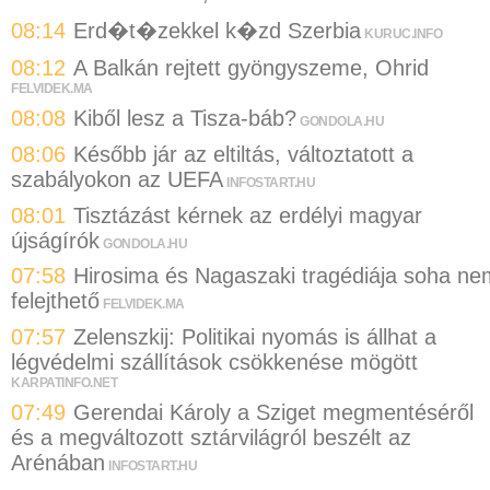
08:14
Erd�t�zekkel k�zd Szerbia
KURUC.INFO
08:12
A Balkán rejtett gyöngyszeme, Ohrid
FELVIDEK.MA
08:08
Kiből lesz a Tisza-báb?
GONDOLA.HU
08:06
Később jár az eltiltás, változtatott a
szabályokon az UEFA
INFOSTART.HU
08:01
Tisztázást kérnek az erdélyi magyar
újságírók
GONDOLA.HU
07:58
Hirosima és Nagaszaki tragédiája soha ne
felejthető
FELVIDEK.MA
07:57
Zelenszkij: Politikai nyomás is állhat a
légvédelmi szállítások csökkenése mögött
KARPATINFO.NET
07:49
Gerendai Károly a Sziget megmentéséről
és a megváltozott sztárvilágról beszélt az
Arénában
INFOSTART.HU