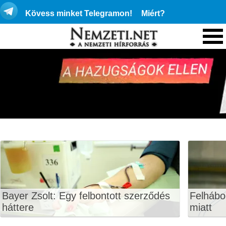
Kövess minket Telegramon!
Miért?
Bayer Zsolt: Egy felbontott szerződés
Felhábo
háttere
miatt