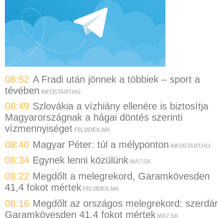
08:52
A Fradi után jönnek a többiek – sport a
tévében
INFOSTART.HU
08:49
Szlovákia a vízhiány ellenére is biztosítja
Magyarországnak a hágai döntés szerinti
vízmennyiséget
FELVIDEK.MA
08:40
Magyar Péter: túl a mélyponton
INFOSTART.HU
08:34
Egynek lenni közülünk
MA7.SK
08:22
Megdőlt a melegrekord, Garamkövesden
41,4 fokot mértek
FELVIDEK.MA
08:16
Megdőlt az országos melegrekord: szerdá
Garamkövesden 41,4 fokot mértek
MA7.SK