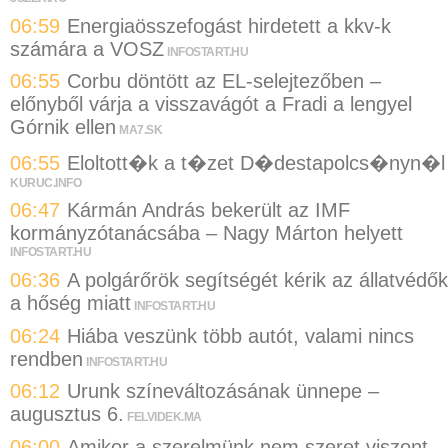
06:59
Energiaösszefogást hirdetett a kkv-k
számára a VOSZ
INFOSTART.HU
06:55
Corbu döntött az EL-selejtezőben –
előnyből várja a visszavágót a Fradi a lengyel
Górnik ellen
MA7.SK
06:55
Eloltott�k a t�zet D�destapolcs�nyn�l
KURUC.INFO
06:47
Kármán András bekerült az IMF
kormányzótanácsába – Nagy Márton helyett
INFOSTART.HU
06:36
A polgárőrök segítségét kérik az állatvédők
a hőség miatt
INFOSTART.HU
06:24
Hiába veszünk több autót, valami nincs
rendben
INFOSTART.HU
06:12
Urunk színeváltozásának ünnepe –
augusztus 6.
FELVIDEK.MA
06:00
Amikor a szerelmünk nem szeret viszont