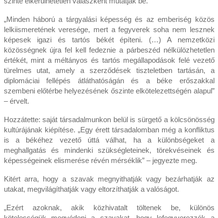
szinte elkerülhetetlen válaszként mutatják be.
„Minden háború a tárgyalási képesség és az emberiség közös
lelkiismeretének veresége, mert a fegyverek soha nem lesznek
képesek igazi és tartós békét építeni. (…) A nemzetközi
közösségnek újra fel kell fedeznie a párbeszéd nélkülözhetetlen
értékét, mint a méltányos és tartós megállapodások felé vezető
türelmes utat, amely a szerződések tiszteletben tartásán, a
diplomáciai fellépés átláthatóságán és a béke erőszakkal
szembeni előtérbe helyezésének őszinte elkötelezettségén alapul”
– érvelt.
Hozzátette: saját társadalmunkon belül is sürgető a kölcsönösség
kultúrájának kiépítése. „Egy érett társadalomban még a konfliktus
is a békéhez vezető úttá válhat, ha a különbségeket a
meghallgatás és mindenki szükségleteinek, törekvéseinek és
képességeinek elismerése révén mérséklik” – jegyezte meg.
Kitért arra, hogy a szavak megnyithatják vagy bezárhatják az
utakat, megvilágíthatják vagy eltorzíthatják a valóságot.
„Ezért azoknak, akik közhivatalt töltenek be, különös
kötelességük megvédeni a szavakat, hogy lefegyverezzék a