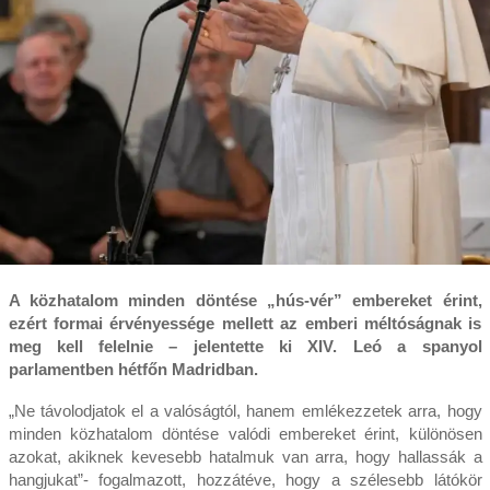
A közhatalom minden döntése „hús-vér” embereket érint,
ezért formai érvényessége mellett az emberi méltóságnak is
meg kell felelnie – jelentette ki XIV. Leó a spanyol
parlamentben hétfőn Madridban.
„Ne távolodjatok el a valóságtól, hanem emlékezzetek arra, hogy
minden közhatalom döntése valódi embereket érint, különösen
azokat, akiknek kevesebb hatalmuk van arra, hogy hallassák a
hangjukat”- fogalmazott, hozzátéve, hogy a szélesebb látókör