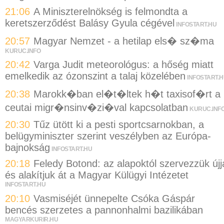
21:06
A Miniszterelnökség is felmondta a
keretszerződést Balásy Gyula cégével
INFOSTART.HU
20:57
Magyar Nemzet - a hetilap els� sz�ma
KURUC.INFO
20:42
Varga Judit meteorológus: a hőség miatt
emelkedik az ózonszint a talaj közelében
INFOSTART.
20:38
Marokk�ban el�t�ltek h�t taxisof�rt a
ceutai migr�nsinv�zi�val kapcsolatban
KURUC.INF
20:30
Tűz ütött ki a pesti sportcsarnokban, a
belügyminiszter szerint veszélyben az Európa-
bajnokság
INFOSTART.HU
20:18
Feledy Botond: az alapoktól szervezzük újj
és alakítjuk át a Magyar Külügyi Intézetet
INFOSTART.HU
20:10
Vasmiséjét ünnepelte Csóka Gáspár
bencés szerzetes a pannonhalmi bazilikában
MAGYARKURIR.HU