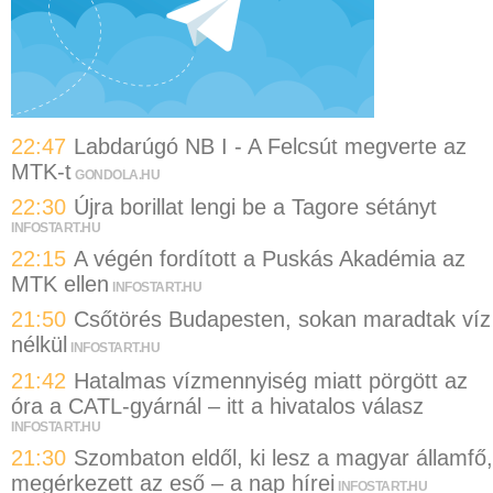
22:47
Labdarúgó NB I - A Felcsút megverte az
MTK-t
GONDOLA.HU
22:30
Újra borillat lengi be a Tagore sétányt
INFOSTART.HU
22:15
A végén fordított a Puskás Akadémia az
MTK ellen
INFOSTART.HU
21:50
Csőtörés Budapesten, sokan maradtak víz
nélkül
INFOSTART.HU
21:42
Hatalmas vízmennyiség miatt pörgött az
óra a CATL-gyárnál – itt a hivatalos válasz
INFOSTART.HU
21:30
Szombaton eldől, ki lesz a magyar államfő,
megérkezett az eső – a nap hírei
INFOSTART.HU