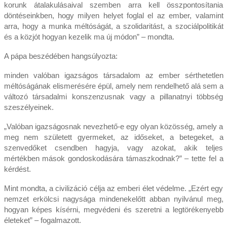
korunk átalakulásaival szemben arra kell összpontosítania
döntéseinkben, hogy milyen helyet foglal el az ember, valamint
arra, hogy a munka méltóságát, a szolidaritást, a szociálpolitikát
és a közjót hogyan kezelik ma új módon” – mondta.
A pápa beszédében hangsúlyozta:
minden valóban igazságos társadalom az ember sérthetetlen
méltóságának elismerésére épül, amely nem rendelhető alá sem a
változó társadalmi konszenzusnak vagy a pillanatnyi többség
szeszélyeinek.
„Valóban igazságosnak nevezhető-e egy olyan közösség, amely a
meg nem született gyermeket, az időseket, a betegeket, a
szenvedőket csendben hagyja, vagy azokat, akik teljes
mértékben mások gondoskodására támaszkodnak?” – tette fel a
kérdést.
Mint mondta, a civilizáció célja az emberi élet védelme. „Ezért egy
nemzet erkölcsi nagysága mindenekelőtt abban nyilvánul meg,
hogyan képes kísérni, megvédeni és szeretni a legtörékenyebb
életeket” – fogalmazott.