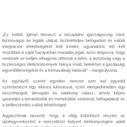
„Ez kettős igényt támaszt a társadalmi igazságosság iránt:
biztonságos és legális utakat, tiszteletteljes befogadást és valódi
integrációs lehetőségeket kell kínálni; ugyanakkor elő kell
mozdítani a saját hazájukban maradás jogát, azon dolgozva, hogy
senkinek se kelljen elhagynia otthonát a béke, a biztonság vagy a
tisztességes életkörülmények hiánya miatt, beleértve a gazdasági
egyenlőtlenségeket és a klímaválság hatásait” – hangsúlyozta.
Az egyházfő szerint egyetlen nemzet sem tud egyedül
szembenézni egy ekkora kihívással, ezért elengedhetetlen egy
összehangolt, támogató és hatékony válasz, amely képes
garantálni a bevándorlók és menekültek védelmét, befogadását és
a beilleszkedés valódi lehetőségeit.
Aggasztónak nevezte, hogy a világ különböző részein az
újrafegyverkezést a nemzetközi helyzet törékenységére adott