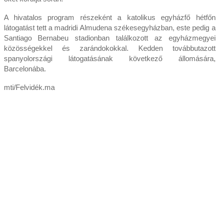
A hivatalos program részeként a katolikus egyházfő hétfőn
látogatást tett a madridi Almudena székesegyházban, este pedig a
Santiago Bernabeu stadionban találkozott az egyházmegyei
közösségekkel és zarándokokkal. Kedden továbbutazott
spanyolországi látogatásának következő állomására,
Barcelonába.
mti/Felvidék.ma