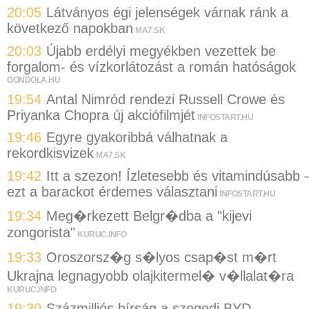
20:05
Látványos égi jelenségek várnak ránk a
következő napokban
MA7.SK
20:03
Újabb erdélyi megyékben vezettek be
forgalom- és vízkorlátozást a román hatóságok
GONDOLA.HU
19:54
Antal Nimród rendezi Russell Crowe és
Priyanka Chopra új akciófilmjét
INFOSTART.HU
19:46
Egyre gyakoribbá válhatnak a
rekordkisvizek
MA7.SK
19:42
Itt a szezon! Ízletesebb és vitamindúsabb 
ezt a barackot érdemes választani
INFOSTART.HU
19:34
Meg�rkezett Belgr�dba a "kijevi
zongorista"
KURUC.INFO
19:33
Oroszorsz�g s�lyos csap�st m�rt
Ukrajna legnagyobb olajkitermel� v�llalat�ra
KURUC.INFO
19:30
Százmilliós bírság a szegedi BYD-