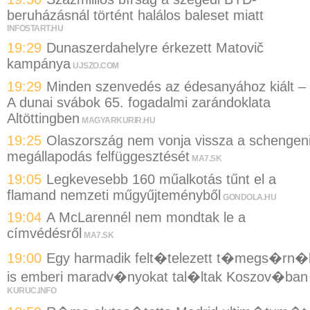
beruházásnál történt halálos baleset miatt
INFOSTART.HU
19:29
Dunaszerdahelyre érkezett Matovič
kampánya
UJSZO.COM
19:29
Minden szenvedés az édesanyához kiált –
A dunai svábok 65. fogadalmi zarándoklata
Altöttingben
MAGYARKURIR.HU
19:25
Olaszország nem vonja vissza a schengen
megállapodás felfüggesztését
MA7.SK
19:05
Legkevesebb 160 műalkotás tűnt el a
flamand nemzeti műgyűjteményből
GONDOLA.HU
19:04
A McLarennél nem mondtak le a
címvédésről
MA7.SK
19:00
Egy harmadik felt�telezett t�megs�rn�
is emberi maradv�nyokat tal�ltak Koszov�ban
KURUC.INFO