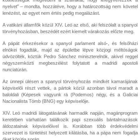
nyelvet” – mondta, hozzátéve, hogy a határozottság nem követel
lenézést, az egyet nem értés pedig megalázást.
A vatikáni államfők közül XIV. Leó az első, aki felszólalt a spanyol
törvényhozásban, beszédét ezért kiemelt várakozás előzte meg.
A pápát érkezésekor a spanyol parlament alsó-, és felsőházi
elnökei fogadták, majd az épületbe lépve közjogi méltóságok
üdvözölték, köztük Pedro Sánchez miniszterelnök, akivel reggel
négyszemközti megbeszélést folytatott a madridi apostoli
nunciatúrán.
Az ünnepi ülésen a spanyol törvényhozás mindkét kamarájának
képviselői részt vettek, a pártok közül azonban távol maradt a
baloldali (Képesek vagyunk rá (Podemos) négy, és a Galiciai
Nacionalista Tömb (BNG) egy képviselője.
XIV. Leó madridi látogatásának harmadik napján, magánprogram
keretében várhatóan találkozik papi szexuális bántalmazások
áldozatainak képviselőivel is. Korábban több érdekvédelmi
szervezet is tüntetést helyezett kilátásba, ha a pápa nem fogadja
őket körútja során.