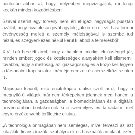
pontosan abban áll, hogy mélyebben megvizsgáljuk, mi forog
kockán minden közdöntésben.
Szavai szerint egy törvény nem éri el igazi nagyságát pusztán
azáltal, hogy hivatalosan jóváhagyták; „akkor éri el ezt, ha a formai
érvényesség mellett a személy méltóságával is szembe tud
nézni, és szégyenkezés nélkül kerül ki ebből a felmérésből”.
XIV. Leó beszélt arról, hogy a hatalom mindig felelősséggel jár,
minden embert jogok és kötelességek alanyaként kell elismerni,
továbbá, hogy a méltóság, az igazságosság és a közjó kell legyen
a társadalmi kapcsolatok mércéje nemzeti és nemzetközi szinten
is.
Májusban kiadott, első enciklikájára utalva szólt arról, hogy a
megnyíló új világok már nem térképeken jelennek meg, hanem a
technológiában, a gazdaságban, a biomedicinában és a digitális
univerzumban bontakoznak ki a személyes és társadalmi élet
egyre érzékenyebb területeire eljutva.
„A technológia önmagában nem semleges, mivel felveszi az azt
kitalálók, finanszírozók, szabályozók és használók arculatát, ezért