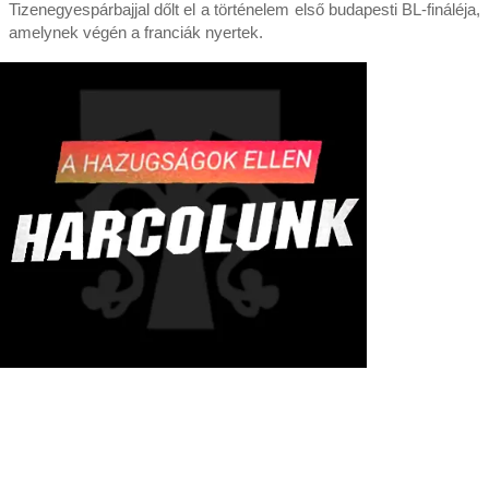
Tizenegyespárbajjal dőlt el a történelem első budapesti BL-fináléja,
amelynek végén a franciák nyertek.