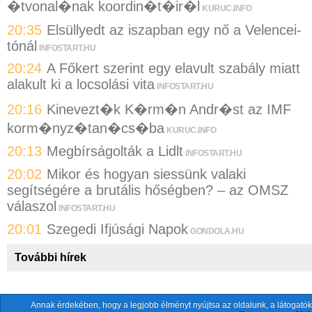
�tvonal�nak koordin�t�ir�l
KURUC.INFO
20:35
Elsüllyedt az iszapban egy nő a Velencei-
tónál
INFOSTART.HU
20:24
A Főkert szerint egy elavult szabály miatt
alakult ki a locsolási vita
INFOSTART.HU
20:16
Kinevezt�k K�rm�n Andr�st az IMF
korm�nyz�tan�cs�ba
KURUC.INFO
20:13
Megbírságolták a Lidlt
INFOSTART.HU
20:02
Mikor és hogyan siessünk valaki
segítségére a brutális hőségben? – az OMSZ
válaszol
INFOSTART.HU
20:01
Szegedi Ifjúsági Napok
GONDOLA.HU
További hírek
Annak érdekében, hogy a legjobb élményt nyújtsa az oldalunk, a látogatók
A fentiekkel együtt összesen
118 oldalt
szemlézünk.