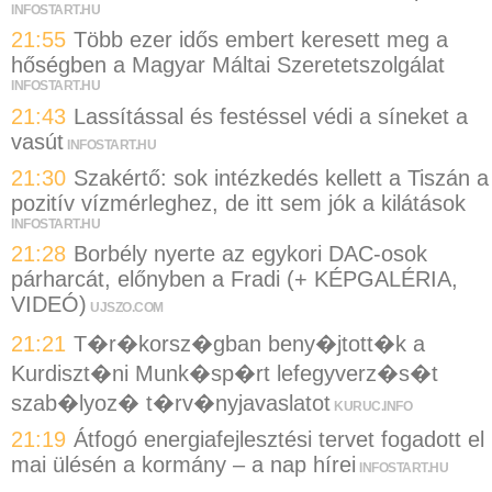
INFOSTART.HU
21:55
Több ezer idős embert keresett meg a
hőségben a Magyar Máltai Szeretetszolgálat
INFOSTART.HU
21:43
Lassítással és festéssel védi a síneket a
vasút
INFOSTART.HU
21:30
Szakértő: sok intézkedés kellett a Tiszán a
pozitív vízmérleghez, de itt sem jók a kilátások
INFOSTART.HU
21:28
Borbély nyerte az egykori DAC-osok
párharcát, előnyben a Fradi (+ KÉPGALÉRIA,
VIDEÓ)
UJSZO.COM
21:21
T�r�korsz�gban beny�jtott�k a
Kurdiszt�ni Munk�sp�rt lefegyverz�s�t
szab�lyoz� t�rv�nyjavaslatot
KURUC.INFO
21:19
Átfogó energiafejlesztési tervet fogadott el
mai ülésén a kormány – a nap hírei
INFOSTART.HU