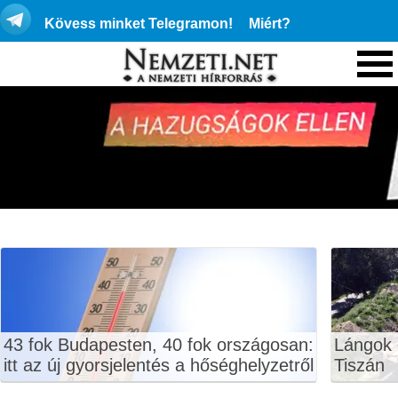
Kövess minket Telegramon!
Miért?
43 fok Budapesten, 40 fok országosan:
Lángok 
itt az új gyorsjelentés a hőséghelyzetről
Tiszán