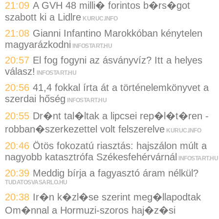
21:09
A GVH 48 milli� forintos b�rs�got
szabott ki a Lidlre
KURUC.INFO
21:08
Gianni Infantino Marokkóban kénytelen
magyarázkodni
INFOSTART.HU
20:57
El fog fogyni az ásványvíz? Itt a helyes
válasz!
INFOSTART.HU
20:56
41,4 fokkal írta át a történelemkönyvet a
szerdai hőség
INFOSTART.HU
20:55
Dr�nt tal�ltak a lipcsei rep�l�t�ren -
robban�szerkezettel volt felszerelve
KURUC.INFO
20:46
Ötös fokozatú riasztás: hajszálon múlt a
nagyobb katasztrófa Székesfehérvárnál
INFOSTART.HU
20:39
Meddig bírja a fagyasztó áram nélkül?
TUDATOSVASARLO.HU
20:38
Ir�n k�zl�se szerint meg�llapodtak
Om�nnal a Hormuzi-szoros haj�z�si