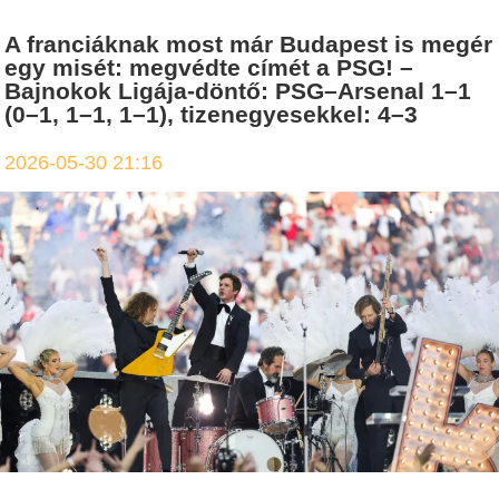
A franciáknak most már Budapest is megér
egy misét: megvédte címét a PSG! –
Bajnokok Ligája-döntő: PSG–Arsenal 1–1
(0–1, 1–1, 1–1), tizenegyesekkel: 4–3
2026-05-30 21:16